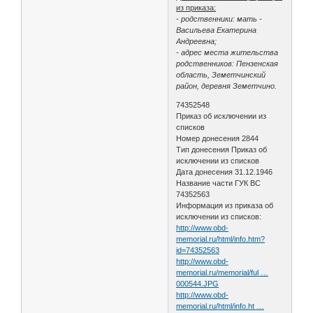
из приказа:
- родственники: мать -
Васильева Екатерина
Андреевна;
- адрес места жительства
родственников: Пензенская
область, Земетчинский
район, деревня Земетчино.
74352548
Приказ об исключении из
списков
Номер донесения 2844
Тип донесения Приказ об
исключении из списков
Дата донесения 31.12.1946
Название части ГУК ВС
74352563
Информация из приказа об
исключении из списков:
http://www.obd-
memorial.ru/html/info.htm?
id=74352563
http://www.obd-
memorial.ru/memorial/ful …
000544.JPG
http://www.obd-
memorial.ru/html/info.ht …