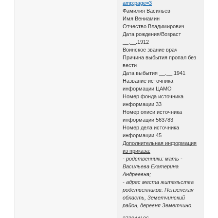
amp;page=3
Фамилия Васильев
Имя Вениамин
Отчество Владимирович
Дата рождения/Возраст
__.__.1912
Воинское звание врач
Причина выбытия пропал без
вести
Дата выбытия __.__.1941
Название источника
информации ЦАМО
Номер фонда источника
информации 33
Номер описи источника
информации 563783
Номер дела источника
информации 45
Дополнительная информация
из приказа:
- родственники: мать -
Васильева Екатерина
Андреевна;
- адрес места жительства
родственников: Пензенская
область, Земетчинский
район, деревня Земетчино.