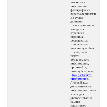
имеющуюся
информацию
фотографиями,
видеоматериалами
и другими
данными.
На каждого воина
заводится
отдельная
страница,
посвященная
конкретному
участнику войны.
Прежде чем
начать
обрабатывать
информацию,
прочитайте,
пожалуйста, тему
-
Как размещать
информацию
.
Любая Ваша
дополнительная
информация очень
важна для
увековечивания
памяти
защитников