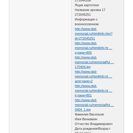
272044106
Ящик картотеки
Название архива 17
272045251
Информация о
военнопленном:
http://www.obd-
memorial.ru/html/info.htm?
id=272045251
http://www.obd-
memorial.ru/html/info.ht …
p;page=800
http://www.obd-
memorial.ru/memorial/ful …
170404.jpg
http://www.obd-
memorial.ru/html/info.ht …
amp;page=2
http://www.obd-
memorial.ru/html/info.ht …
p;page=801
http://www.obd-
memorial.ru/memorial/ful …
0404_1.jpg
Фамилия Васильев
Имя Вениамин
Отчество Владимирович
Дата рождения/Возраст