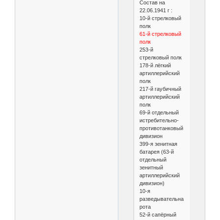
Состав на
22.06.1941 г :
10-й стрелковый
полк
61-й стрелковый
полк
253-й
стрелковый полк
178-й лёгкий
артиллерийский
полк
217-й гаубичный
артиллерийский
полк
69-й отдельный
истребительно-
противотанковый
дивизион
399-я зенитная
батарея (63-й
отдельный
зенитный
артиллерийский
дивизион)
10-я
разведывательная
рота
52-й сапёрный