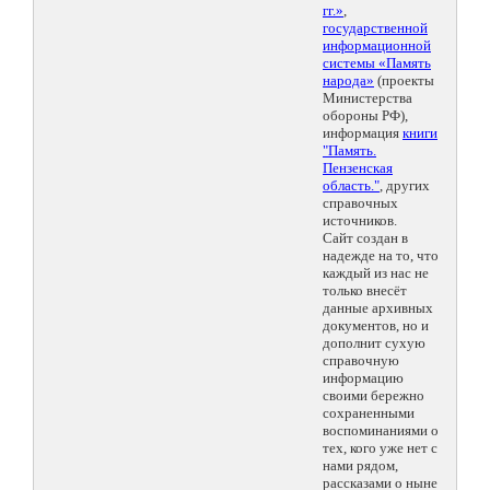
гг.»
,
государственной
информационной
системы «Память
народа»
(проекты
Министерства
обороны РФ),
информация
книги
"Память.
Пензенская
область."
, других
справочных
источников.
Сайт создан в
надежде на то, что
каждый из нас не
только внесёт
данные архивных
документов, но и
дополнит сухую
справочную
информацию
своими бережно
сохраненными
воспоминаниями о
тех, кого уже нет с
нами рядом,
рассказами о ныне