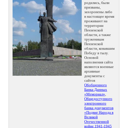
родились, были
призваны,
захоронены либо
в настоящее время
проживают на
территории
Пензенской
области, а также
труженикам
Пензенской
области, ковавшим
Победу в тылу.
Основой
наполнения сайта
являются военные
архивные
документы с
сайтов
Обобщенного
Банка Данных
«Мемориал»
,
Общедоступного
электронного
банка документов
«Подвиг Народа в
Великой
Отечественной
войне 1941-1945