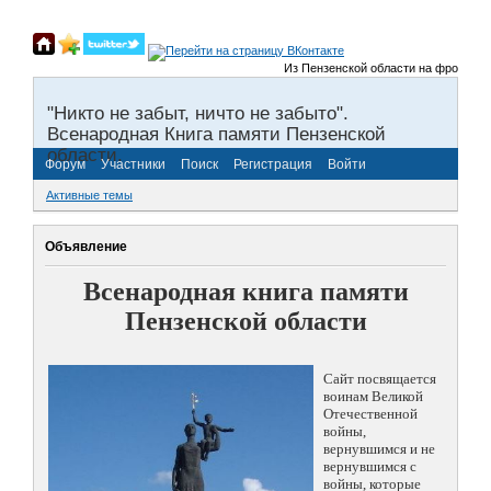
Из Пензенской области на фронты Велик
"Никто не забыт, ничто не забыто".
Всенародная Книга памяти Пензенской
области.
Форум
Участники
Поиск
Регистрация
Войти
Активные темы
Объявление
Всенародная книга памяти
Пензенской области
Сайт посвящается
воинам Великой
Отечественной
войны,
вернувшимся и не
вернувшимся с
войны, которые