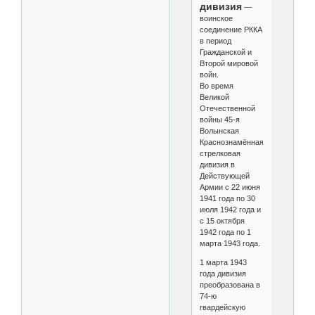
дивизия
—
воинское
соединение РККА
в период
Гражданской и
Второй мировой
войн.
Во время
Великой
Отечественной
войны 45-я
Волынская
Краснознамённая
стрелковая
дивизия в
Действующей
Армии с 22 июня
1941 года по 30
июля 1942 года и
с 15 октября
1942 года по 1
марта 1943 года.
1 марта 1943
года дивизия
преобразована в
74-ю
гвардейскую