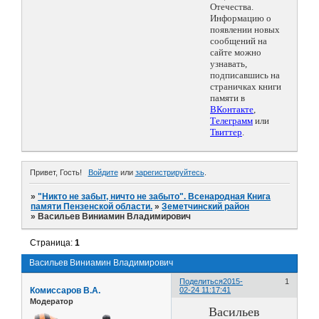
Отечества.
Информацию о
появлении новых
сообщений на
сайте можно
узнавать,
подписавшись на
страничках книги
памяти в
ВКонтакте
,
Телеграмм
или
Твиттер
.
Привет, Гость!
Войдите
или
зарегистрируйтесь
.
»
"Никто не забыт, ничто не забыто". Всенародная Книга
памяти Пензенской области.
»
Земетчинский район
»
Васильев Виниамин Владимирович
Страница:
1
Васильев Виниамин Владимирович
Поделиться
2015-
1
Комиссаров В.А.
02-24 11:17:41
Модератор
Васильев