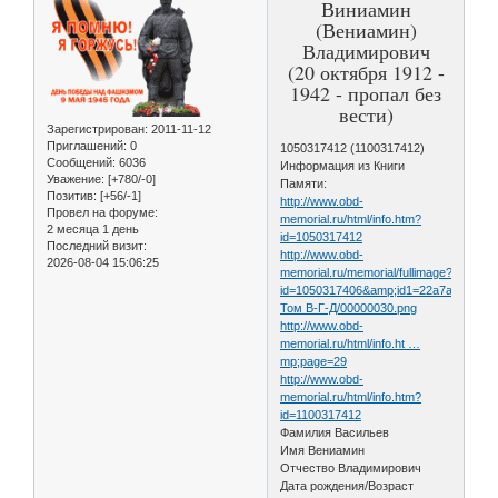
Виниамин
(Вениамин)
Владимирович
(20 октября 1912 -
1942 - пропал без
вести)
Зарегистрирован
: 2011-11-12
Приглашений:
0
1050317412 (1100317412)
Сообщений:
6036
Информация из Книги
Уважение:
[+780/-0]
Памяти:
Позитив:
[+56/-1]
http://www.obd-
Провел на форуме:
memorial.ru/html/info.htm?
2 месяца 1 день
id=1050317412
Последний визит:
http://www.obd-
2026-08-04 15:06:25
memorial.ru/memorial/fullimage?
id=1050317406&amp;id1=22a7a3e6a72
Том В-Г-Д/00000030.png
http://www.obd-
memorial.ru/html/info.ht …
mp;page=29
http://www.obd-
memorial.ru/html/info.htm?
id=1100317412
Фамилия Васильев
Имя Вениамин
Отчество Владимирович
Дата рождения/Возраст