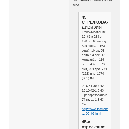
доставлен 23 декабря 1941
года.
45
СТРЕЛКОВАЯ
ДИВИЗИЯ
I формирование
10, 61 и 253 сп,
178 ап, 69 оиптд,
399 зенбатр (63
озад), 10 рр, 52
сапб, 94 обс, 43
медсанбат, 116
орхз, 49 атр, 76
пхп, 204 двл, 774
(222) ппс, 1670
(335) пкг.
22.6.41-30.7.42
15.10.42-1.3.43
Преобразована в
74 гв. сд 1.3.43 г.
См. :
http://www.teatrskazka.com/Raz
… 05_01.html
45-я
стрелковая