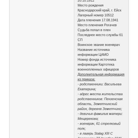
20.10.1912
Место рождения
Краснодарский край, г. Ейск
Лагерный номер 10512
Дата пленения 17.08.1941
Место пленения Рогачев
Судьба попал в плен
Последнее место службы 61
СП
Воинское звание военврач
Название источника
информации ЦАМО
Номер фонда источника
информации Картотека
военнопленных офицеров
Дополнительная информация
из приказа:
- родственники: Васильева
Екатерина;
- адрес места жительства
родственников: Пензенская
область, Земетчинский
район, деревня Земетчино;
- девичья фамилия матери:
Мещерекова;
- военврач, 61 стрелковый
полк;
- в лагерь Stalag XIII C