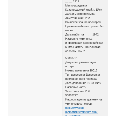
__.__.1912
Место рождения
Краснодарский край, г. Ейск
Дата и место призыва
Земетчинский РВК
Воинское звание военврач
Причина выбытия пропал без
вести
Дата выбытия __.__.1942
Название источника
информации Всероссийская
Книга Памяти. Пензенская
область. Том 2
56818721
Документ, уточняющий
потери
Номер донесения 19018
Тип донесения Донесения
послевоенного периода
Дата донесения 19.03.1946
Название части
Земетчинский РВК
56818727
Информация из документов,
уточняющих потери:
http://www.obd-
memorial.ru/html/info.htm?
id=56818727