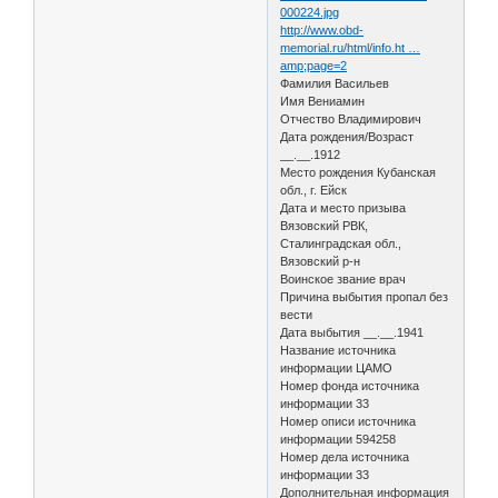
000224.jpg
http://www.obd-
memorial.ru/html/info.ht …
amp;page=2
Фамилия Васильев
Имя Вениамин
Отчество Владимирович
Дата рождения/Возраст
__.__.1912
Место рождения Кубанская
обл., г. Ейск
Дата и место призыва
Вязовский РВК,
Сталинградская обл.,
Вязовский р-н
Воинское звание врач
Причина выбытия пропал без
вести
Дата выбытия __.__.1941
Название источника
информации ЦАМО
Номер фонда источника
информации 33
Номер описи источника
информации 594258
Номер дела источника
информации 33
Дополнительная информация