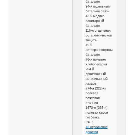
батальон
94-й отдельный
батальон связи
43-й медико-
санитарный
батальон
116-я отдельная
рота химической
защиты
49-й
автотранспортный
батальон
76-я полевая
хлебопекарня
204-й
дивизионный
ветеринарный
лазарет
774-я (222-я)
полевая
почтовая
станция
1670-я (335-я)
полевая касса
Госбанка
См. :
45 стрелковая
дивизия