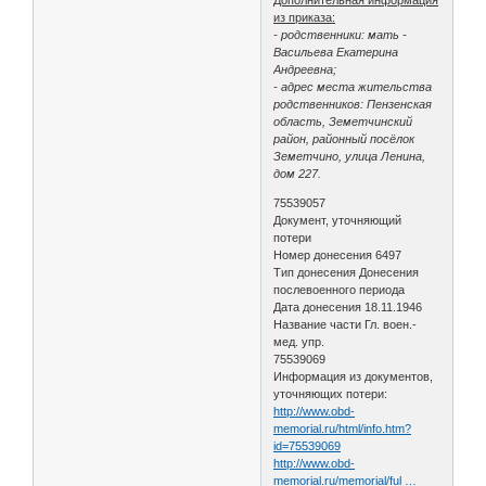
из приказа:
- родственники: мать -
Васильева Екатерина
Андреевна;
- адрес места жительства
родственников: Пензенская
область, Земетчинский
район, районный посёлок
Земетчино, улица Ленина,
дом 227.
75539057
Документ, уточняющий
потери
Номер донесения 6497
Тип донесения Донесения
послевоенного периода
Дата донесения 18.11.1946
Название части Гл. воен.-
мед. упр.
75539069
Информация из документов,
уточняющих потери:
http://www.obd-
memorial.ru/html/info.htm?
id=75539069
http://www.obd-
memorial.ru/memorial/ful …