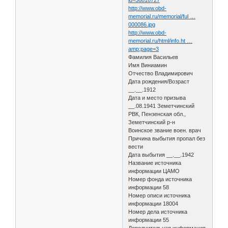
http://www.obd-
memorial.ru/memorial/ful …
000086.jpg
http://www.obd-
memorial.ru/html/info.ht …
amp;page=3
Фамилия Васильев
Имя Виниамин
Отчество Владимирович
Дата рождения/Возраст
__.__.1912
Дата и место призыва
__.08.1941 Земетчинский
РВК, Пензенская обл.,
Земетчинский р-н
Воинское звание воен. врач
Причина выбытия пропал без
вести
Дата выбытия __.__.1942
Название источника
информации ЦАМО
Номер фонда источника
информации 58
Номер описи источника
информации 18004
Номер дела источника
информации 55
Дополнительная информация