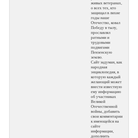
живых ветеранах,
о всех тех, кто
защищал в лихие
годы наше
Отечество, ковал
Победу в тылу,
прославлял
ратными и
трудовыми
подвигами
Пензенскую
землю.
Сайт задуман, как
народная
энциклопедия, в
которую каждый
желающий может
внести известную
ему информацию
об участниках
Великой
Отечественной
войны, добавить
свои комментарии
к имеющейся на
сайте
информации,
дополнить