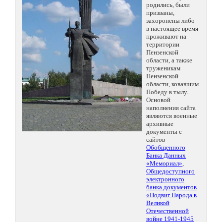
родились, были
призваны,
захоронены либо
в настоящее время
проживают на
территории
Пензенской
области, а также
труженикам
Пензенской
области, ковавшим
Победу в тылу.
Основой
наполнения сайта
являются военные
архивные
документы с
сайтов
Обобщенного
Банка Данных
«Мемориал»
,
Общедоступного
электронного
банка документов
«Подвиг Народа в
Великой
Отечественной
войне 1941-1945