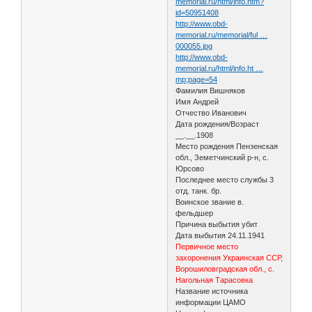
memorial.ru/html/info.htm?
id=50951408
http://www.obd-
memorial.ru/memorial/ful …
000055.jpg
http://www.obd-
memorial.ru/html/info.ht …
mp;page=54
Фамилия Вишняков
Имя Андрей
Отчество Иванович
Дата рождения/Возраст
__.__.1908
Место рождения Пензенская
обл., Земетчинский р-н, с.
Юрсово
Последнее место службы 3
отд. танк. бр.
Воинское звание в.
фельдшер
Причина выбытия убит
Дата выбытия 24.11.1941
Первичное место
захоронения Украинская ССР,
Ворошиловградская обл., с.
Нагольная Тарасовка
Название источника
информации ЦАМО