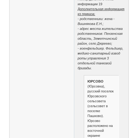
информации 19
Дополнительная информация
из приказа:
- родственники: жена -
Вишнякова Е.Н.;
- адрес места жительства
родственников: Пензенская
область, Земетчинский
район, село Дюреево;
- военфельдшер. Фельдшер,
медико-санитарный взвод
роты управления 3
отдельной танковой
бригады.
ЮРСОВО
(Юрсовка),
русский поселок
Юрсовского
сельсовета
(сельсовет в
поселке
Пашково).
Юрсово
расположено на
восточной
окраине