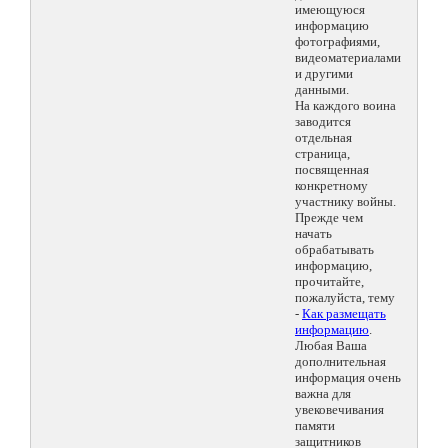
имеющуюся
информацию
фотографиями,
видеоматериалами
и другими
данными.
На каждого воина
заводится
отдельная
страница,
посвященная
конкретному
участнику войны.
Прежде чем
начать
обрабатывать
информацию,
прочитайте,
пожалуйста, тему
-
Как размещать
информацию
.
Любая Ваша
дополнительная
информация очень
важна для
увековечивания
памяти
защитников