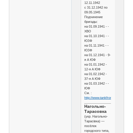
12.11.1942
с 31.12.1942 по
09.05.1945
Подчинение
бригады:
на 01.09.1941 - -
ХВО
на 01.10.1941 - -
ЮЗФ
на 01.11.1941 - -
ЮЗФ
на 01.12.1941 - 9-
я А ЮФ
на 01.01.1942 -
12-я А ЮФ
на 01.02.1942 -
37-я А ЮФ
на 01.03.1942 - -
ЮФ
См. :
http://www.tankfront.ru/ussr/tbr/t
Нагольно-
Тарасовка
(укр. Нагольно-
Тарасівка) —
посёлок
городского типа,