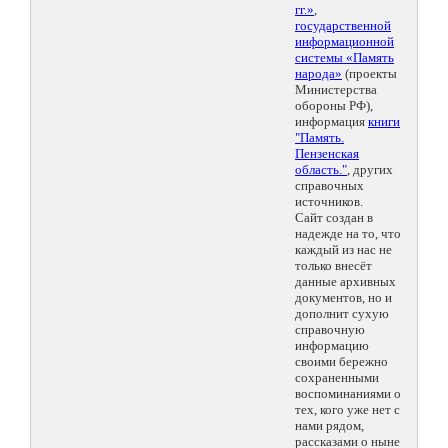
гг.»
,
государственной
информационной
системы «Память
народа»
(проекты
Министерства
обороны РФ),
информация
книги
"Память.
Пензенская
область."
, других
справочных
источников.
Сайт создан в
надежде на то, что
каждый из нас не
только внесёт
данные архивных
документов, но и
дополнит сухую
справочную
информацию
своими бережно
сохраненными
воспоминаниями о
тех, кого уже нет с
нами рядом,
рассказами о ныне