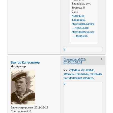
Тарасівка, вул.
Торгова, 5
См. :
Нагольно-
Тарасовка
http://static.panoramio.com/photo
… 456713.jpg
http://galleryua.com/photo/rovenk
… -tarasivka
0
Поделиться
2015-
2
Виктор Колесников
07-23 18:52:14
Модератор
См.
Украина. Луганская
область. Пензенцы, погибшие
на территории области.
0
Зарегистрирован
: 2011-12-19
Приглашений:
0