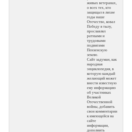
живых ветеранах,
о всех тех, кто
защищал в лихие
годы наше
Отечество, ковал
Победу в тылу,
прославлял
ратными и
трудовыми
подвигами
Пензенскую
землю.
Сайт задуман, как
народная
энциклопедия, в
которую каждый
желающий может
внести известную
ему информацию
об участниках
Великой
Отечественной
войны, добавить
свои комментарии
к имеющейся на
сайте
информации,
дополнить