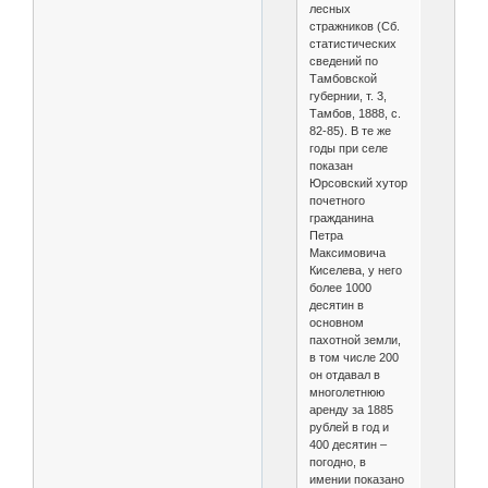
лесных
стражников (Сб.
статистических
сведений по
Тамбовской
губернии, т. 3,
Тамбов, 1888, с.
82-85). В те же
годы при селе
показан
Юрсовский хутор
почетного
гражданина
Петра
Максимовича
Киселева, у него
более 1000
десятин в
основном
пахотной земли,
в том числе 200
он отдавал в
многолетнюю
аренду за 1885
рублей в год и
400 десятин –
погодно, в
имении показано