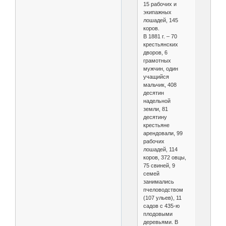
15 рабочих и
экипажных
лошадей, 145
коров.
В 1881 г. – 70
крестьянских
дворов, 6
грамотных
мужчин, один
учащийся
мальчик, 408
десятин
надельной
земли, 81
десятину
крестьяне
арендовали, 99
рабочих
лошадей, 114
коров, 372 овцы,
75 свиней, 9
семей
занимались
пчеловодством
(107 ульев), 11
садов с 435-ю
плодовыми
деревьями. В