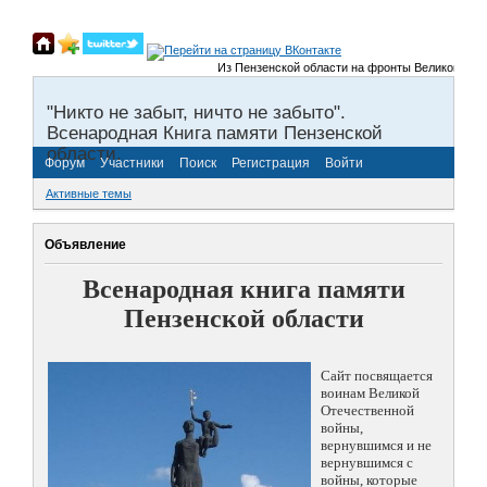
Из Пензенской области на фронты Великой Отечеств
"Никто не забыт, ничто не забыто".
Всенародная Книга памяти Пензенской
области.
Форум
Участники
Поиск
Регистрация
Войти
Активные темы
Объявление
Всенародная книга памяти
Пензенской области
Сайт посвящается
воинам Великой
Отечественной
войны,
вернувшимся и не
вернувшимся с
войны, которые