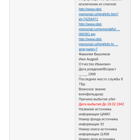
исключении из списков:
http://www.obd-
memorial.ru/html/info.htm?
id=74258471
http://www.obd-
memorial.ru/memorial/ful …
000391.jpg
http://www.obd-
memorial.ru/html/info.ht …
amp;page=7
Фамилия Вишняков
Имя Андрей
Отчество Иванович
Дата рождения/Возраст
__.__.1908
Последнее место службы 8
ТБр.
Воинское звание
военфельдшер
Причина выбытия убит
Дата выбытия До 18.02.1942
Название источника
информации ЦАМО
Номер фонда источника
информации 33
Номер описи источника
информации 11458
Номер дела источника