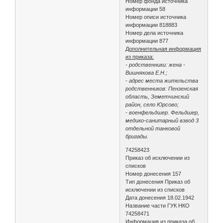
Номер фонда источника
информации 58
Номер описи источника
информации 818883
Номер дела источника
информации 877
Дополнительная информация
из приказа:
- родственники: жена -
Вишнякова Е.Н.;
- адрес места жительства
родственников: Пензенская
область, Земетчинский
район, село Юрсово;
- военфельдшер. Фельдшер,
медико-санитарный взвод 3
отдельной танковой
бригады.
74258423
Приказ об исключении из
списков
Номер донесения 157
Тип донесения Приказ об
исключении из списков
Дата донесения 18.02.1942
Название части ГУК НКО
74258471
Информация из приказа об