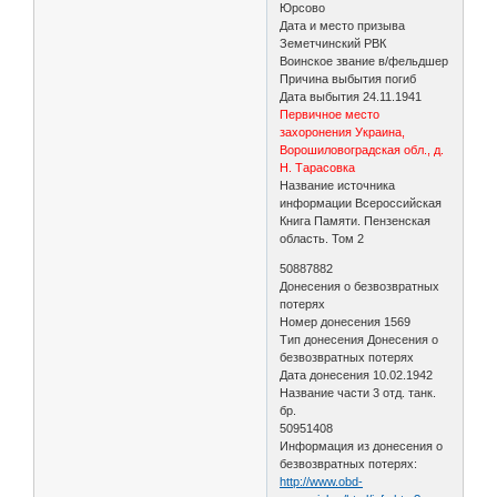
Юрсово
Дата и место призыва
Земетчинский РВК
Воинское звание в/фельдшер
Причина выбытия погиб
Дата выбытия 24.11.1941
Первичное место
захоронения Украина,
Ворошиловоградская обл., д.
Н. Тарасовка
Название источника
информации Всероссийская
Книга Памяти. Пензенская
область. Том 2
50887882
Донесения о безвозвратных
потерях
Номер донесения 1569
Тип донесения Донесения о
безвозвратных потерях
Дата донесения 10.02.1942
Название части 3 отд. танк.
бр.
50951408
Информация из донесения о
безвозвратных потерях:
http://www.obd-