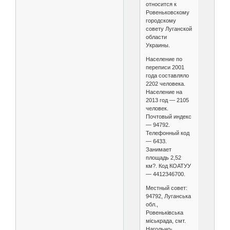
относится к
Ровеньковскому
городскому
совету Луганской
области
Украины.
Население по
переписи 2001
года составляло
2202 человека.
Население на
2013 год — 2105
человек.
Почтовый индекс
— 94792.
Телефонный код
— 6433.
Занимает
площадь 2,52
км?. Код КОАТУУ
— 4412346700.
Местный совет:
94792, Луганська
обл.,
Ровеньківська
міськрада, смт.
Нагольно-