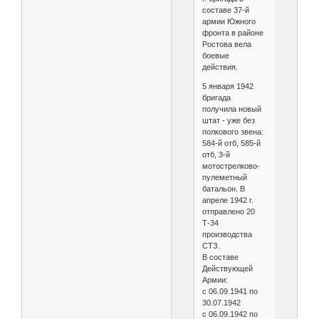
составе 37-й
армии Южного
фронта в районе
Ростова вела
боевые
действия.
5 января 1942
бригада
получила новый
штат - уже без
полкового звена:
584-й отб, 585-й
отб, 3-й
мотострелково-
пулеметный
батальон. В
апреле 1942 г.
отправлено 20
Т-34
производства
СТЗ.
В составе
Действующей
Армии:
с 06.09.1941 по
30.07.1942
с 06.09.1942 по