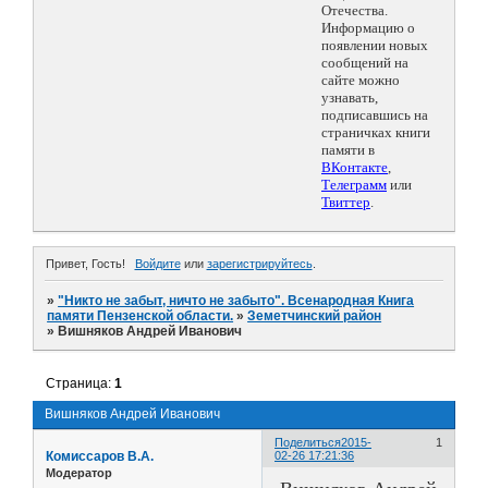
Отечества.
Информацию о
появлении новых
сообщений на
сайте можно
узнавать,
подписавшись на
страничках книги
памяти в
ВКонтакте
,
Телеграмм
или
Твиттер
.
Привет, Гость!
Войдите
или
зарегистрируйтесь
.
»
"Никто не забыт, ничто не забыто". Всенародная Книга
памяти Пензенской области.
»
Земетчинский район
»
Вишняков Андрей Иванович
Страница:
1
Вишняков Андрей Иванович
Поделиться
2015-
1
Комиссаров В.А.
02-26 17:21:36
Модератор
Вишняков Андрей