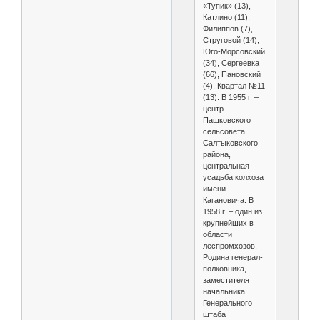
«Тупик» (13),
Катлино (11),
Филиппов (7),
Струговой (14),
Юго-Морсовский
(34), Сергеевка
(66), Пановский
(4), Квартал №11
(13). В 1955 г. –
центр
Пашковского
сельсовета
Салтыковского
района,
центральная
усадьба колхоза
имени
Кагановича. В
1958 г. – один из
крупнейших в
области
леспромхозов.
Родина генерал-
полковника,
заместителя
начальника
Генерального
штаба