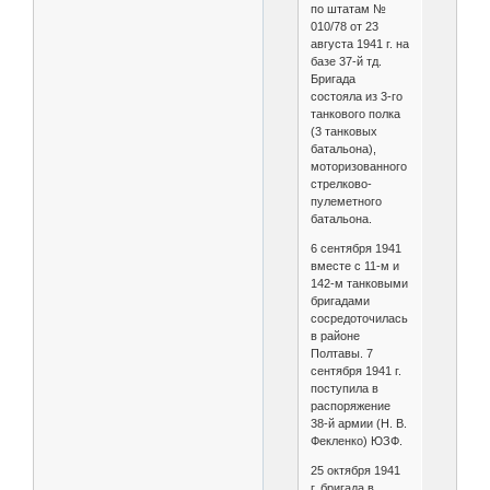
по штатам №
010/78 от 23
августа 1941 г. на
базе 37-й тд.
Бригада
состояла из 3-го
танкового полка
(3 танковых
батальона),
моторизованного
стрелково-
пулеметного
батальона.
6 сентября 1941
вместе с 11-м и
142-м танковыми
бригадами
сосредоточилась
в районе
Полтавы. 7
сентября 1941 г.
поступила в
распоряжение
38-й армии (Н. В.
Фекленко) ЮЗФ.
25 октября 1941
г. бригада в