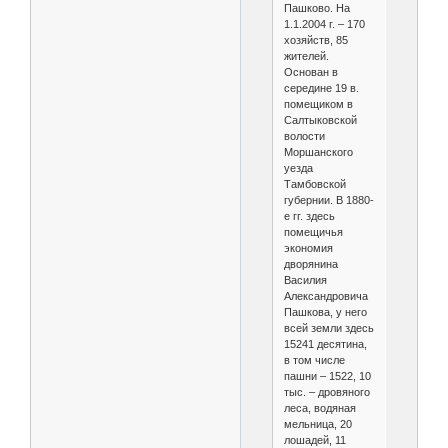
Пашково. На
1.1.2004 г. – 170
хозяйств, 85
жителей.
Основан в
середине 19 в.
помещиком в
Салтыковской
волости
Моршанского
уезда
Тамбовской
губернии. В 1880-
е гг. здесь
помещичья
экономия
дворянина
Василия
Александровича
Пашкова, у него
всей земли здесь
15241 десятина,
в том числе
пашни – 1522, 10
тыс. – дровяного
леса, водяная
мельница, 20
лошадей, 11