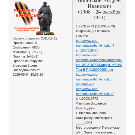
Иванович
(1908 - 24 октября
1941)
1050319773 (1100319773)
Информация из Книги
Памяти:
Зарегистрирован
: 2011-11-12
http://www.obd-
Приглашений:
0
memorial.ru/html/info.htm?
Сообщений:
6036
id=1050319773
Уважение:
[+780/-0]
http://www.obd-
Позитив:
[+56/-1]
memorial.ru/memorial/fullimage?
Провел на форуме:
id=1050319767&amp;id1=59449ddfc22a
2 месяца 1 день
Том В-Г-Д/00000083.png
Последний визит:
2026-08-04 15:06:25
http://www.obd-
memorial.ru/html/info.ht …
mp;page=82
http://www.obd-
memorial.ru/html/info.htm?
id=1100319773
Фамилия Вишняков
Имя Андрей
Отчество Иванович
Дата рождения/Возраст
__.__.1908
Место рождения Пензенская
обл., Земетчинский р-н, с.