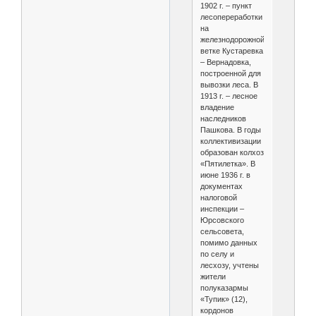
1902 г. – пункт
лесопереработки
на
железнодорожной
ветке Кустаревка
– Вернадовка,
построенной для
вывозки леса. В
1913 г. – лесное
владение
наследников
Пашкова. В годы
коллективизации
образован колхоз
«Пятилетка». В
июне 1936 г. в
документах
налоговой
инспекции –
Юрсовского
сельсовета,
помимо данных
по селу и
лесхозу, учтены
жители
полуказармы
«Тупик» (12),
кордонов