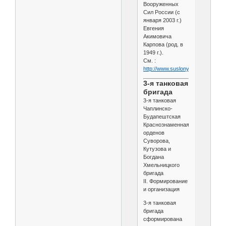
Вооруженных
Сил России (с
января 2003 г.)
Евгения
Акимовича
Карпова (род. в
1949 г.).
См. :
http://www.suslony.ru/Penzagebi
3-я танковая
бригада
3-я танковая
Чаплинско-
Будапештская
Краснознаменная
орденов
Суворова,
Кутузова и
Богдана
Хмельницкого
бригада
II. Формирование
и организация
3-я танковая
бригада
сформирована