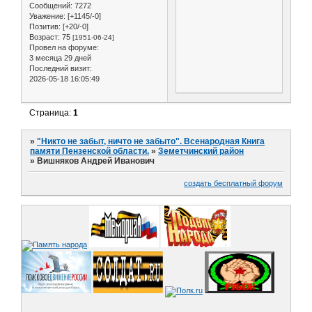
Сообщений:
7272
Уважение:
[+1145/-0]
Позитив:
[+20/-0]
Возраст:
75
[1951-06-24]
Провел на форуме:
3 месяца 29 дней
Последний визит:
2026-05-18 16:05:49
Страница:
1
»
"Никто не забыт, ничто не забыто". Всенародная Книга
памяти Пензенской области.
»
Земетчинский район
»
Вишняков Андрей Иванович
создать бесплатный форум