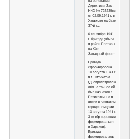
на основании
Директивы Зам.
НКО № 725239сс
от 02.09.1941 г. в
Харькове на базе
37-й тд.
6 сентября 1941
г. бригада убыла
в район Полтавы
на Юго-
Западный фронт.
Бригада
сформирована
10 августа 1941 г.
в г. Пятихатка
(Днепропетровская
обл., а точнее ей
был назначен г.
Пятихатки, но в
связи с захватом
городе немцами
13 августа 1941 г.
3-ю тбр перевели
формироваться
в Харьков).
Бригада
формировалась