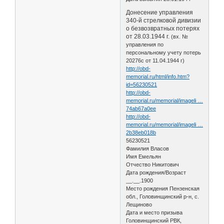
Донесение управления
340-й стрелковой дивизии
о безвозвратных потерях
от 28.03.1944 г.
(вх. №
управления по
персональному учету потерь
20276с от 11.04.1944 г)
http://obd-
memorial.ru/html/info.htm?
id=56230521
http://obd-
memorial.ru/memorial/imageli …
74ab67a0ee
http://obd-
memorial.ru/memorial/imageli …
2b38eb018b
56230521
Фамилия Власов
Имя Емельян
Отчество Никитович
Дата рождения/Возраст
__.__.1900
Место рождения Пензенская
обл., Головинщинский р-н, с.
Лещиново
Дата и место призыва
Головинщинский РВК,