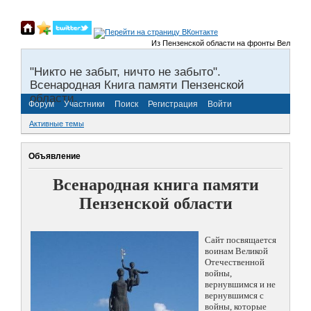
Из Пензенской области на фронты Великой Оте
"Никто не забыт, ничто не забыто".
Всенародная Книга памяти Пензенской
области.
Форум
Участники
Поиск
Регистрация
Войти
Активные темы
Объявление
Всенародная книга памяти
Пензенской области
Сайт посвящается
воинам Великой
Отечественной
войны,
вернувшимся и не
вернувшимся с
войны, которые