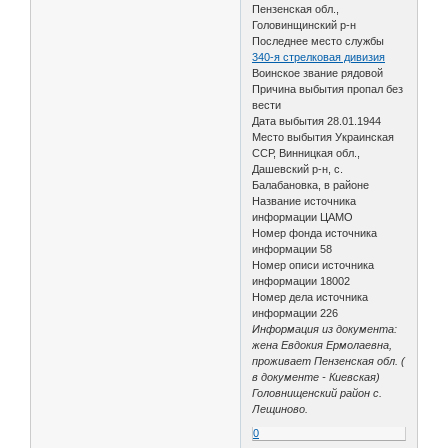
Пензенская обл.,
Головинщинский р-н
Последнее место службы
340-я стрелковая дивизия
Воинское звание рядовой
Причина выбытия пропал без
вести
Дата выбытия 28.01.1944
Место выбытия Украинская
ССР, Винницкая обл.,
Дашевский р-н, с.
Балабановка, в районе
Название источника
информации ЦАМО
Номер фонда источника
информации 58
Номер описи источника
информации 18002
Номер дела источника
информации 226
Информация из документа:
жена Евдокия Ермолаевна,
проживает Пензенская обл. (
в документе - Киевская)
Головнищенский район с.
Лещиново.
0