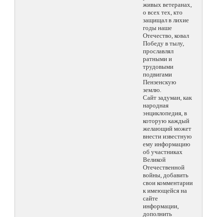
живых ветеранах,
о всех тех, кто
защищал в лихие
годы наше
Отечество, ковал
Победу в тылу,
прославлял
ратными и
трудовыми
подвигами
Пензенскую
землю.
Сайт задуман, как
народная
энциклопедия, в
которую каждый
желающий может
внести известную
ему информацию
об участниках
Великой
Отечественной
войны, добавить
свои комментарии
к имеющейся на
сайте
информации,
дополнить