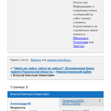
Отечества.
Информацию о
появлении новых
сообщений на
сайте можно
узнавать,
подписавшись на
страничках книги
памяти в
ВКонтакте
,
Телеграмм
или
Твиттер
.
Привет, Гость!
Войдите
или
зарегистрируйтесь
.
»
"Никто не забыт, ничто не забыто". Всенародная Книга
памяти Пензенской области.
»
Нижнеломовский район
»
Власов Емельян Никитович
Страница:
1
Власов Емельян Никитович
Поделиться
2015-
1
Александр 65
03-01 17:06:50
Модератор
Информация из ОБД