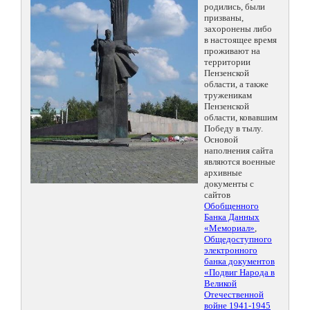
родились, были
призваны,
захоронены либо
в настоящее время
проживают на
территории
Пензенской
области, а также
труженикам
Пензенской
области, ковавшим
Победу в тылу.
Основой
наполнения сайта
являются военные
архивные
документы с
сайтов
Обобщенного
Банка Данных
«Мемориал»
,
Общедоступного
электронного
банка документов
«Подвиг Народа в
Великой
Отечественной
войне 1941-1945