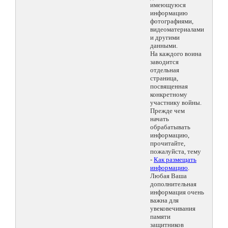
имеющуюся
информацию
фотографиями,
видеоматериалами
и другими
данными.
На каждого воина
заводится
отдельная
страница,
посвященная
конкретному
участнику войны.
Прежде чем
начать
обрабатывать
информацию,
прочитайте,
пожалуйста, тему
-
Как размещать
информацию
.
Любая Ваша
дополнительная
информация очень
важна для
увековечивания
памяти
защитников