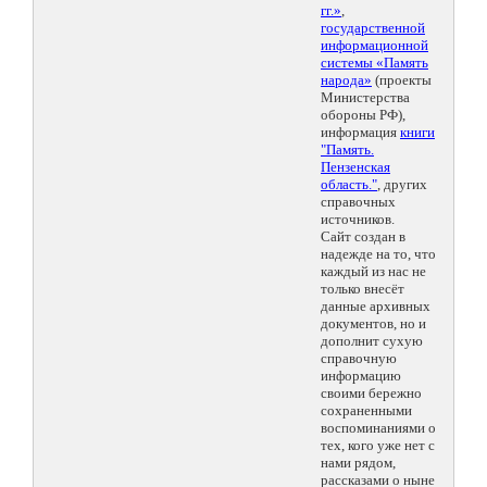
гг.»
,
государственной
информационной
системы «Память
народа»
(проекты
Министерства
обороны РФ),
информация
книги
"Память.
Пензенская
область."
, других
справочных
источников.
Сайт создан в
надежде на то, что
каждый из нас не
только внесёт
данные архивных
документов, но и
дополнит сухую
справочную
информацию
своими бережно
сохраненными
воспоминаниями о
тех, кого уже нет с
нами рядом,
рассказами о ныне