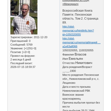
«Мемориал»
Всероссийская Книга
Памяти. Пензенская
область. Том 2. Страница
89.
http://obd-
memorial.ru/html/info.htm?
id=1050320055
Зарегистрирован
: 2011-12-20
http://obd-
Приглашений:
0
memorial.ru/memorial/imageli …
Сообщений:
5769
a1e63a8066
Уважение:
[+1291/-0]
1050320055, 1100320055
Позитив:
[+2/-0]
Власов
Фамилия
Провел на форуме:
Емельян
Имя
2 месяца 6 дней
Никитович
Отчество
Последний визит:
2026-07-15 18:59:37
Дата рождения/Возраст
__.__.1900
Место рождения Пензенская
обл., Нижнеломовский р-н, с.
Лещиново
Дата и место призыва
Нижнеломовский РВК
Воинское звание
красноармеец
Причина выбытия пропал без
вести
Дата выбытия 28.01.1944