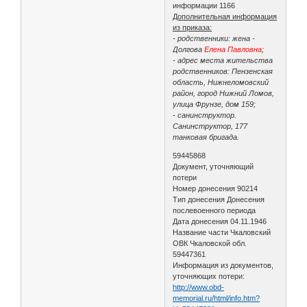
информации 1166
Дополнительная информация
из приказа:
- родственники: жена -
Долгова
Елена Павловна
;
- адрес места жительства
родственников: Пензенская
область, Нижнеломовский
район, город Нижний Ломов,
улица Фрунзе, дом 159;
- санинструктор.
Санинструктор, 177
танковая бригада.
59445868
Документ, уточняющий
потери
Номер донесения 90214
Тип донесения Донесения
послевоенного периода
Дата донесения 04.11.1946
Название части Чкаловский
ОВК Чкаловской обл.
59447361
Информация из документов,
уточняющих потери:
http://www.obd-
memorial.ru/html/info.htm?