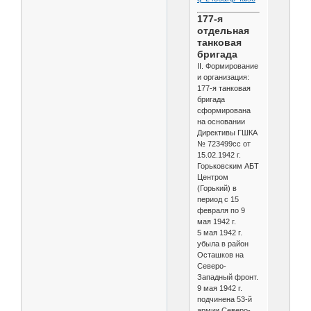
177-я
отдельная
танковая
бригада
II. Формирование
и организация:
177-я танковая
бригада
сформирована
на основании
Директивы ГШКА
№ 723499сс от
15.02.1942 г.
Горьковским АБТ
Центром
(Горький) в
период с 15
февраля по 9
мая 1942 г.
5 мая 1942 г.
убыла в район
Осташков на
Северо-
Западный фронт.
9 мая 1942 г.
подчинена 53-й
армии Северо-