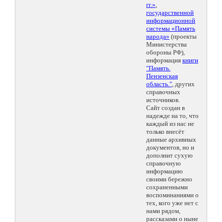
гг.»
,
государственной
информационной
системы «Память
народа»
(проекты
Министерства
обороны РФ),
информация
книги
"Память.
Пензенская
область."
, других
справочных
источников.
Сайт создан в
надежде на то, что
каждый из нас не
только внесёт
данные архивных
документов, но и
дополнит сухую
справочную
информацию
своими бережно
сохраненными
воспоминаниями о
тех, кого уже нет с
нами рядом,
рассказами о ныне