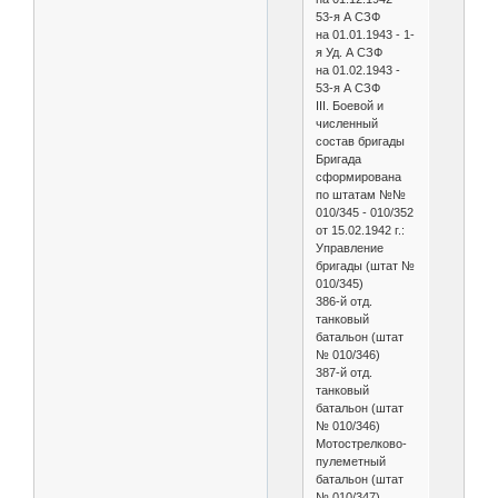
53-я А СЗФ
на 01.01.1943 - 1-
я Уд. А СЗФ
на 01.02.1943 -
53-я А СЗФ
III. Боевой и
численный
состав бригады
Бригада
сформирована
по штатам №№
010/345 - 010/352
от 15.02.1942 г.:
Управление
бригады (штат №
010/345)
386-й отд.
танковый
батальон (штат
№ 010/346)
387-й отд.
танковый
батальон (штат
№ 010/346)
Мотострелково-
пулеметный
батальон (штат
№ 010/347)