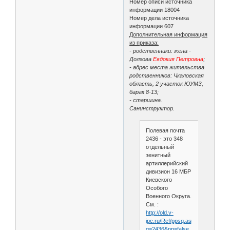
Номер описи источника
информации 18004
Номер дела источника
информации 607
Дополнительная информация
из приказа:
- родственники: жена -
Долгова
Евдокия Петровна
;
- адрес места жительства
родственников: Чкаловская
область, 2 участок ЮУМЗ,
барак 8-13;
- старшина.
Санинструктор.
Полевая почта
2436 - это 348
отдельный
зенитный
артиллерийский
дивизион 16 МБР
Киевского
Особого
Военного Округа.
См. :
http://old.v-
ipc.ru/Ref/ppsq.asp?
q=2436&np=false