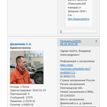
(Рамушевский
коридор) в
феврале 1943 г.
См. :
http://www.tankfront.ru/ussr/tbr/t
0
Поделиться
2019-
2
Дворянкин С.А.
02-18 18:47:26
Администратор
Здравствуйте, Владимир
Александрович!
Информация о захоронении
https://obd-
memorial.ru/html/info.htm?
id=89581713
:
ID 89581713
Страна захоронения Россия
Регион захоронения
Откуда:
г.Пенза
Новгородская обл.
Зарегистрирован
: 2010-01-24
Номер захоронения в ВМЦ
Приглашений:
0
53-114/2014
Сообщений:
17075
Место захоронения
Уважение:
[+1523/-6]
Демянский р-н, д. Цемена
Позитив:
[+5483/-0]