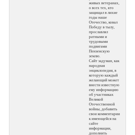
живых ветеранах,
о всех тех, кто
защищал в лихие
годы наше
Отечество, ковал
Победу в тылу,
прославлял
ратными и
трудовыми
подвигами
Пензенскую
землю.
Сайт задуман, как
народная
энциклопедия, в
которую каждый
желающий может
внести известную
ему информацию
об участниках
Великой
Отечественной
войны, добавить
свои комментарии
к имеющейся на
сайте
информации,
дополнить