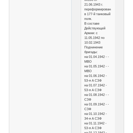
21.06.1943 г.
переформирована
в 177-й танковый
полк.
В составе
Действующей
Армии: с
11.05.1942 по
10.02.1943
Подчинение
бригады:
на 01.04.1942 - -
МВО
на 01.05.1942 - -
МВО
на 01.06.1942 -
53-я А СЗФ
на 01.07.1942 -
53-я А СЗФ
на 01.08.1942 - -
СЗФ
на 01.09.1942 - -
СЗФ
на 01.10.1942 -
34-я А СЗФ
на 01.11.1942 -
53-я А СЗФ
на 01.12.1942 -