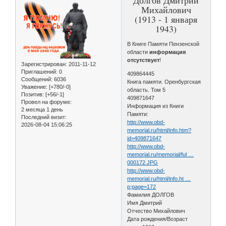
Михайлович
(1913 - 1 января
1943)
В Книге Памяти Пензенской
области
информация
отсутствует
!
Зарегистрирован
: 2011-11-12
Приглашений:
0
409864445
Сообщений:
6036
Книга памяти. Оренбургская
Уважение:
[+780/-0]
область. Том 5
Позитив:
[+56/-1]
409871647
Провел на форуме:
Информация из Книги
2 месяца 1 день
Памяти:
Последний визит:
http://www.obd-
2026-08-04 15:06:25
memorial.ru/html/info.htm?
id=409871647
http://www.obd-
memorial.ru/memorial/ful …
000172.JPG
http://www.obd-
memorial.ru/html/info.ht …
p;page=172
Фамилия ДОЛГОВ
Имя Дмитрий
Отчество Михайлович
Дата рождения/Возраст