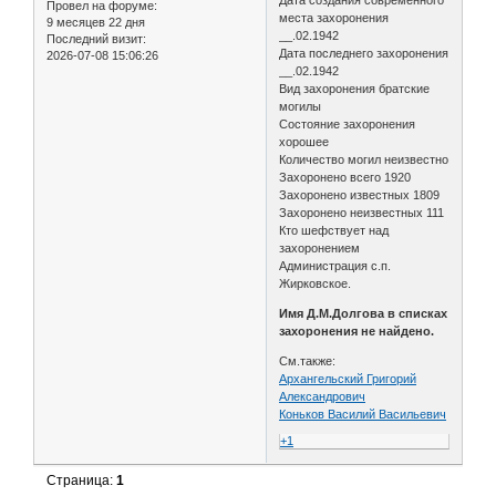
Дата создания современного
Провел на форуме:
места захоронения
9 месяцев 22 дня
__.02.1942
Последний визит:
Дата последнего захоронения
2026-07-08 15:06:26
__.02.1942
Вид захоронения братские
могилы
Состояние захоронения
хорошее
Количество могил неизвестно
Захоронено всего 1920
Захоронено известных 1809
Захоронено неизвестных 111
Кто шефствует над
захоронением
Администрация с.п.
Жирковское.
Имя Д.М.Долгова в списках
захоронения не найдено.
См.также:
Архангельский Григорий
Александрович
Коньков Василий Васильевич
+1
Страница:
1