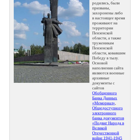
родились, были
призваны,
захоронены либо
в настоящее время
проживают на
территории
Пензенской
области, а также
труженикам
Пензенской
области, ковавшим
Победу в тылу.
Основой
наполнения сайта
являются военные
архивные
документы с
сайтов
Обобщенного
Банка Данных
«Мемориал»
,
Общедоступного
электронного
банка документов
«Подвиг Народа в
Великой
Отечественной
войне 1941-1945