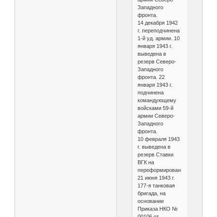
Западного
фронта.
14 декабря 1942
г. переподчинена
1-й уд. армии. 10
января 1943 г.
выведена в
резерв Северо-
Западного
фронта. 22
января 1943 г.
подчинена
командующему
войсками 59-й
армии Северо-
Западного
фронта.
10 февраля 1943
г. выведена в
резерв Ставки
ВГК на
переформирование.
21 июня 1943 г.
177-я танковая
бригада, на
основании
Приказа НКО №
00106 от