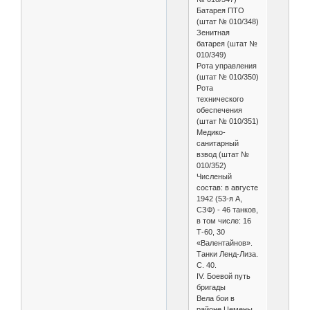
Батарея ПТО
(штат № 010/348)
Зенитная
батарея (штат №
010/349)
Рота управления
(штат № 010/350)
Рота
технического
обеспечения
(штат № 010/351)
Медико-
санитарный
взвод (штат №
010/352)
Численый
состав: в августе
1942 (53-я А,
СЗФ) - 46 танков,
в том числе: 16
Т-60, 30
«Валентайнов».
Танки Ленд-Лиза.
С. 40.
IV. Боевой путь
бригады
Вела бои в
районе Цемены