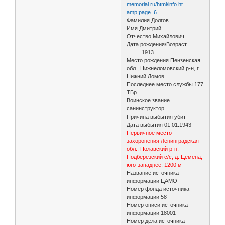
memorial.ru/html/info.ht …
amp;page=6
Фамилия Долгов
Имя Дмитрий
Отчество Михайлович
Дата рождения/Возраст
__.__.1913
Место рождения Пензенская
обл., Нижнеломовский р-н, г.
Нижний Ломов
Последнее место службы 177
ТБр.
Воинское звание
санинструктор
Причина выбытия убит
Дата выбытия 01.01.1943
Первичное место
захоронения Ленинградская
обл., Полавский р-н,
Подберезский с/с, д. Цемена,
юго-западнее, 1200 м
Название источника
информации ЦАМО
Номер фонда источника
информации 58
Номер описи источника
информации 18001
Номер дела источника