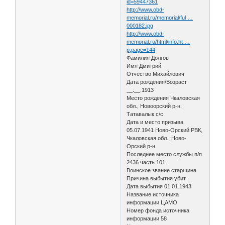
id=59447361
http://www.obd-
memorial.ru/memorial/ful …
000182.jpg
http://www.obd-
memorial.ru/html/info.ht …
p;page=144
Фамилия Долгов
Имя Дмитрий
Отчество Михайлович
Дата рождения/Возраст
__.__.1913
Место рождения Чкаловская
обл., Новоорский р-н,
Татавалык с/с
Дата и место призыва
05.07.1941 Ново-Орский РВК,
Чкаловская обл., Ново-
Орский р-н
Последнее место службы п/п
2436 часть 101
Воинское звание старшина
Причина выбытия убит
Дата выбытия 01.01.1943
Название источника
информации ЦАМО
Номер фонда источника
информации 58