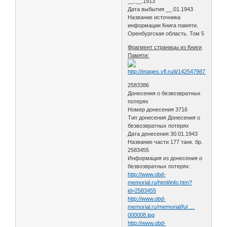
__.__.1913
Дата выбытия __.01.1943
Название источника
информации Книга памяти.
Оренбургская область. Том 5
Фрагмент страницы из Книги
Памяти:
2583386
Донесения о безвозвратных
потерях
Номер донесения 3716
Тип донесения Донесения о
безвозвратных потерях
Дата донесения 30.01.1943
Название части 177 танк. бр.
2583455
Информация из донесения о
безвозвратных потерях:
http://www.obd-
memorial.ru/html/info.htm?
id=2583455
http://www.obd-
memorial.ru/memorial/ful …
000008.jpg
http://www.obd-