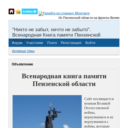
Из Пензенской области на фронты Великой Отечес
"Никто не забыт, ничто не забыто".
Всенародная Книга памяти Пензенской
области.
Форум
Участники
Поиск
Регистрация
Войти
Активные темы
Объявление
Всенародная книга памяти
Пензенской области
Сайт посвящается
воинам Великой
Отечественной
войны,
вернувшимся и не
вернувшимся с
войны, которые