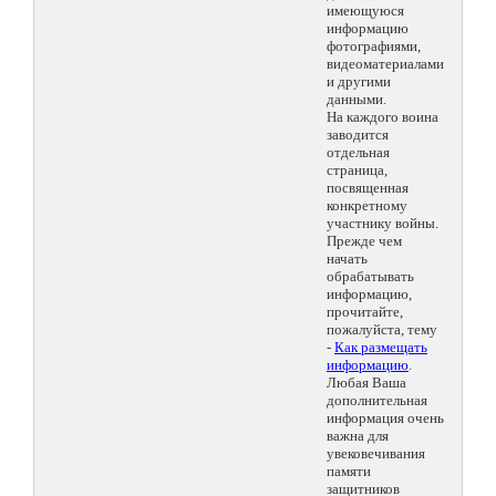
имеющуюся
информацию
фотографиями,
видеоматериалами
и другими
данными.
На каждого воина
заводится
отдельная
страница,
посвященная
конкретному
участнику войны.
Прежде чем
начать
обрабатывать
информацию,
прочитайте,
пожалуйста, тему
-
Как размещать
информацию
.
Любая Ваша
дополнительная
информация очень
важна для
увековечивания
памяти
защитников