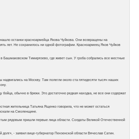
» нашло останки красноармейца Якова Чуйкова. Они возвращены на
о пять лет. Не сохранилось ни одной фотографии. Красноармеец Яков Чуйков
 в Башмаковском Тимирязево, где живет сын. У гроба собрались все местные
цы надвигались на Москву. Там полегли около ста пятидесяти тысяч наших
ону.
бойца, обычно в брюки. Это достаточно редкая находка, не все они содержат
естная жительница Татьяна Ященко говорила, что не может остаться
тыскали на Смоленщине.
ростым рядовым пришли первые лица области. Солдаты Великой Отечественной
 долг», - заявил вице-губернатор Пензенской области Вячеслав Сатин.