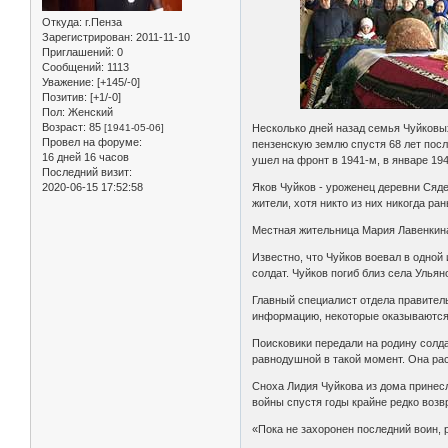
Откуда:
г.Пенза
Зарегистрирован
: 2011-11-10
Приглашений:
0
Сообщений:
1113
Уважение:
[+145/-0]
Позитив:
[+1/-0]
Пол:
Женский
Возраст:
85
[1941-05-06]
Несколько дней назад семья Чуйковы
Провел на форуме:
пензенскую землю спустя 68 лет после
16 дней 16 часов
ушел на фронт в 1941-м, в январе 194
Последний визит:
2020-06-15 17:52:58
Яков Чуйков - уроженец деревни Сяде
жители, хотя никто из них никогда ра
Местная жительница Мария Лавенкина
Известно, что Чуйков воевал в одной
солдат. Чуйков погиб близ села Ульян
Главный специалист отдела правитель
информацию, некоторые оказываются п
Поисковики передали на родину солда
равнодушной в такой момент. Она рас
Сноха Лидия Чуйкова из дома принес
войны спустя годы крайне редко возв
«Пока не захоронен последний воин, 