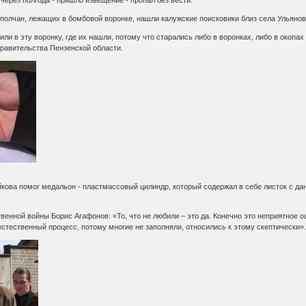
ополчан, лежащих в бомбовой воронке, нашли калужские поисковики близ села Ульяново
или в эту воронку, где их нашли, потому что старались либо в воронках, либо в окопа
Правительства Пензенской области.
кова помог медальон - пластмассовый цилиндр, который содержал в себе листок с д
енной войны Борис Агафонов: «То, что не любили – это да. Конечно это неприятное о
 естественный процесс, потому многие не заполняли, относились к этому скептически»