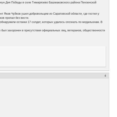
нун Дня Победы в селе Тимирязево Башмаковского района Пензенской
онт Яков Чуйков ушел добровольцем из Саратовской области, где гостил у
ов пропал без вести.
обнаружили останки 17 солдат, которых удалось опознать по медальонам. В
в был захоронен в присутствии официальных лиц, ветеранов, общественности
4