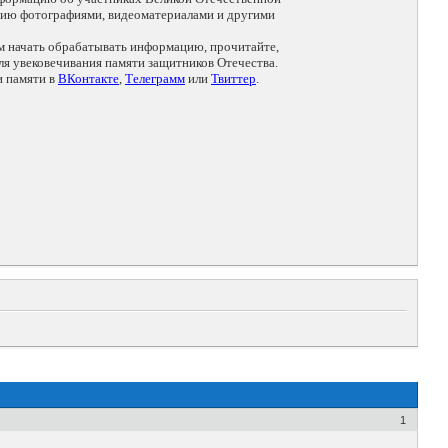
цию фотографиями, видеоматериалами и другими
ем начать обрабатывать информацию, прочитайте,
я увековечивания памяти защитников Отечества.
и памяти в
ВКонтакте
,
Телеграмм
или
Твиттер
.
1