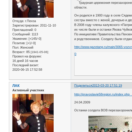
Траурная церемония перезахоронени
области.
Он родился в 1900 году в селе Сядем
сестры вместе с женой, дочерью и дв
Откуда:
г.Пенза
В 2008 году члены калужского «Патри
Зарегистрирован
: 2011-11-10
их числе были и останки Якова Чуйков
Приглашений:
0
По инициативе Правительства Пензен
Сообщений:
1113
Уважение:
[+145/-0]
и родственников. Солдату были отдан
Позитив:
[+1/-0]
http://www.gazetang.ru/main/3065-vozvr
Пол:
Женский
Возраст:
85
[1941-05-06]
0
Провел на форуме:
16 дней 16 часов
Последний визит:
2020-06-15 17:52:58
ЛАК
Поделиться
2013-03-20 17:51:19
Активный участник
http://pravoslavie58region.ru/index.php
24.04.2009
Останки солдата ВОВ перезахоронили