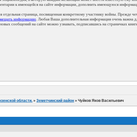
мментарии к имеющейся на сайте информации, дополнить имеющуюся информа
ся отдельная страница, посвященная конкретному участнику войны. Прежде ч
змещать информацию
. Любая Ваша дополнительная информация очень важна дл
овых сообщений на сайте можно узнавать, подписавшись на страничках книг
нзенской области.
»
Земетчинский район
»
Чуйков Яков Васильевич