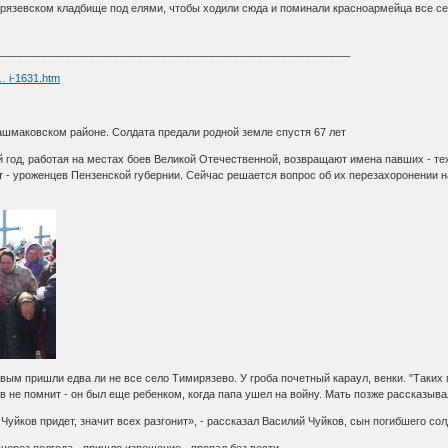
рязевском кладбище под елями, чтобы ходили сюда и поминали красноармейца все се
___________________________________________________________
 … i-1631.htm
шмаковском районе. Солдата предали родной земле спустя 67 лет
год, работая на местах боев Великой Отечественной, возвращают имена павших - тех, 
т - уроженцев Пензенской губернии. Сейчас решается вопрос об их перезахоронении 
ым пришли едва ли не все село Тимирязево. У гроба почетный караул, венки. "Таких
в не помнит - он был еще ребенком, когда папа ушел на войну. Мать позже рассказыва
уйков придет, значит всех разгонит», - рассказал Василий Чуйков, сын погибшего сол
 через полгода - пришло извещение - пропал без вести.