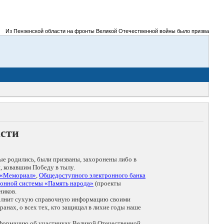
 Пензенской области на фронты Великой Отечественной войны было призвано более 300
асти
ые родились, были призваны, захоронены либо в
, ковавшим Победу в тылу.
 «Мемориал»
,
Общедоступного электронного банка
онной системы «Память народа»
(проекты
ников.
дополнит сухую справочную информацию своими
анах, о всех тех, кто защищал в лихие годы наше
нформацию об участниках Великой Отечественной