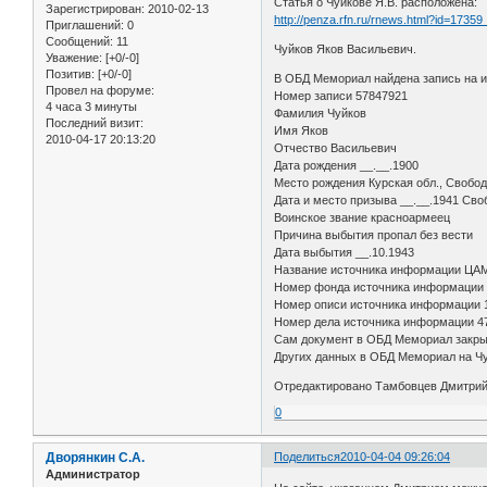
Статья о Чуйкове Я.В. расположена:
Зарегистрирован
: 2010-02-13
http://penza.rfn.ru/rnews.html?id=1735
Приглашений:
0
Сообщений:
11
Чуйков Яков Васильевич.
Уважение:
[+0/-0]
Позитив:
[+0/-0]
В ОБД Мемориал найдена запись на им
Провел на форуме:
Номер записи 57847921
4 часа 3 минуты
Фамилия Чуйков
Последний визит:
Имя Яков
2010-04-17 20:13:20
Отчество Васильевич
Дата рождения __.__.1900
Место рождения Курская обл., Свободи
Дата и место призыва __.__.1941 Сво
Воинское звание красноармеец
Причина выбытия пропал без вести
Дата выбытия __.10.1943
Название источника информации ЦА
Номер фонда источника информации
Номер описи источника информации 
Номер дела источника информации 4
Сам документ в ОБД Мемориал закры
Других данных в ОБД Мемориал на Чуй
Отредактировано Тамбовцев Дмитрий 
0
Дворянкин С.А.
Поделиться
2010-04-04 09:26:04
Администратор