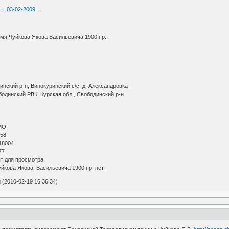
9 … 03-02-2009
.
я Чуйкова Якова Васильевича 1900 г.р..
нский р-н, Винокуринский с/с, д. Александровка
бодинский РВК, Курская обл., Свободинский р-н
МО
 58
18004
77.
т для просмотра.
кова Якова Васильевича 1900 г.р. нет.
(2010-02-19 16:36:34)