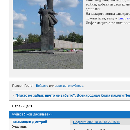
войны, добавить свои ко
данными.
На каждого воина заводит
пожалуйста, тему -
Как ра
Информацию о появлении н
Привет, Гость!
Войдите
или
зарегистрируйтесь
.
»
"Никто не забыт, ничто не забыто". Всенародная Книга памяти Пе
Страница:
1
Чуйков Яков Васильевич
Тамбовцев Дмитрий
Поделиться
2010-02-18 22:15:15
Участник