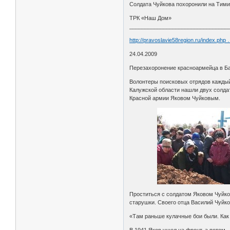
Солдата Чуйкова похоронили на Тими
ТРК «Наш Дом»
________________________________
http://pravoslavie58region.ru/index.php
24.04.2009
Перезахоронение красноармейца в Ба
Волонтеры поисковых отрядов каждый 
Калужской области нашли двух солда
Красной армии Яковом Чуйковым.
Проститься с солдатом Яковом Чуйков
старушки. Своего отца Василий Чуйко
«Там раньше кулачные бои были. Как Ч
В 1941 Яков ушел на фронт, а потом -