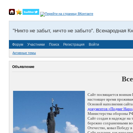
"Никто не забыт, ничто не забыто". Всенародная К
Форум
Участники
Поиск
Регистрация
Войти
Активные темы
Объявление
Все
Сайт посвящается воинам 
настоящее время проживаю
Основой наполнения сайта
документов «Подвиг Народ
Министерства обороны РФ
Сайт создан в надежде на
бережно сохраненными восп
Отечество, ковал Победу 
Сайт задуман, как народн