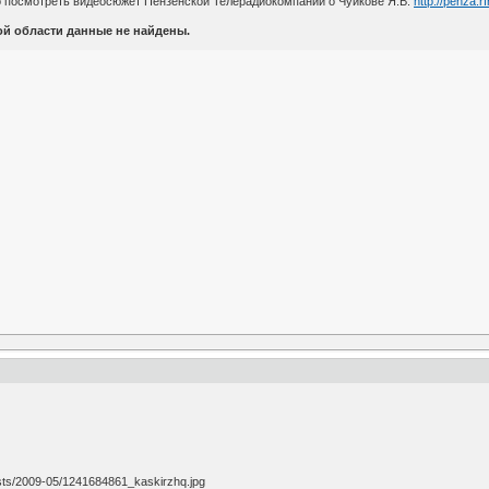
 посмотреть видеосюжет Пензенской Телерадиокомпании о Чуйкове Я.В.
http://penza.r
ой области данные не найдены.