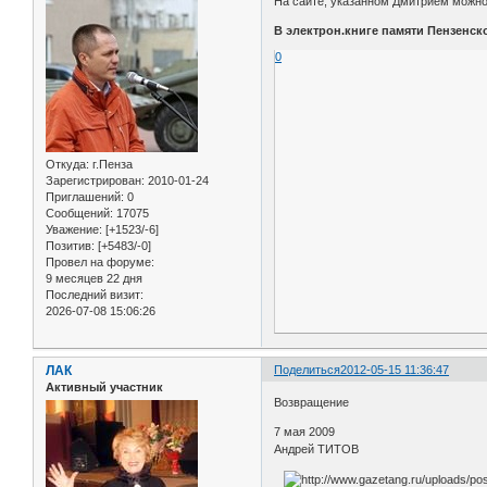
На сайте, указанном Дмитрием можно
В электрон.книге памяти Пензенск
0
Откуда:
г.Пенза
Зарегистрирован
: 2010-01-24
Приглашений:
0
Сообщений:
17075
Уважение:
[+1523/-6]
Позитив:
[+5483/-0]
Провел на форуме:
9 месяцев 22 дня
Последний визит:
2026-07-08 15:06:26
ЛАК
Поделиться
2012-05-15 11:36:47
Активный участник
Возвращение
7 мая 2009
Андрей ТИТОВ