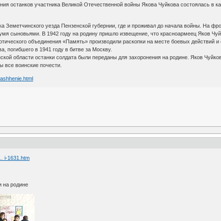
я останков участника Великой Отечественной войны Якова Чуйкова состоялась в ка
ка Земетчинского уезда Пензенской губернии, где и проживал до начала войны. На фр
умя сыновьями. В 1942 году на родину пришло извещение, что красноармеец Яков Чуйк
отического объединения «Память» производили раскопки на месте боевых действий и 
а, погибшего в 1941 году в битве за Москву.
ской области останки солдата были переданы для захоронения на родине. Яков Чуйко
ы все воинские почести.
ashhenie.html
 … i-1631.htm
 на родине