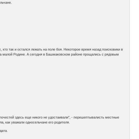
льчане.
кто так и остался лежать на поле боя. Некоторое время назад поисковики в
на малой Родине. А сегодня в Башмаковском районе прощались с рядовым
 почестей здесь еще никого не удостаивали", - перешептывалисть местные
ла, как уважали односельчане его родителя.
дата.