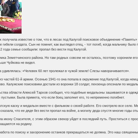
х получила известие о том, что в лесах под Калугой поисковое объединение «Память
 гибели солдата. Сын не помнит, как выглядел отец, - тот погиб, когда мальчику был
2 года семье сообщили: пропал без вести под Калугой.
мка Земетчинского района. Но там родных совсем не осталось, поэтому хоронили его
ньше Чуйкова не видел.
 удивлялась: «Человек 60 лет пролежал в чужой земле! Слезы наворачиваются».
 из частей 61-й армии. Осенью 1941-го она попала в окружение под Калугой, когда нем
ово. Калужские поисковики достали из воронки 18 солдат, пензенца опознали по медаль
ства области Алексей Тархов сообщил, что подобные медальоны зашиваются в одежду 
устыми. Была примета, что если боец заполнит его, то непременно погибнет.
тскую каску и медальон вместе с фильмом о своей работе. Его смотрело все село. М
сказала, что ее дядя без вести пропал на войне, а могилу деда спустя многие годы о
ла икону Спасителя, с этим образом свекор уйдет в последний путь. Проститься с п
ращаются на родину.
работа по поиску и захоронению останков прекращаться не должна. Это наш священный