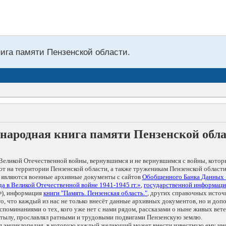
Из
нига памяти Пензенской области.
народная книга памяти Пензенской обл
Великой Отечественной войны, вернувшимся и не вернувшимся с войны, котор
т на территории Пензенской области, а также труженикам Пензенской области
 являются военные архивные документы с сайтов
Обобщенного Банка Данных
а в Великой Отечественной войне 1941-1945 гг.»
,
государственной информаци
), информация
книги "Память. Пензенская область."
, других справочных источ
 то, что каждый из нас не только внесёт данные архивных документов, но и 
оминаниями о тех, кого уже нет с нами рядом, рассказами о ныне живых ветер
в тылу, прославлял ратными и трудовыми подвигами Пензенскую землю.
ая энциклопедия, в которую каждый желающий может внести известную ему и