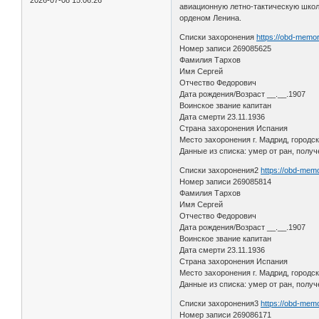
2026-07-08 15:06:26
авиационную летно-тактическую школу
орденом Ленина.
Списки захоронения
https://obd-memor
Номер записи 269085625
Фамилия Тархов
Имя Сергей
Отчество Федорович
Дата рождения/Возраст __.__.1907
Воинское звание капитан
Дата смерти 23.11.1936
Страна захоронения Испания
Место захоронения г. Мадрид, городс
Данные из списка: умер от ран, полу
Списки захоронения2
https://obd-memo
Номер записи 269085814
Фамилия Тархов
Имя Сергей
Отчество Федорович
Дата рождения/Возраст __.__.1907
Воинское звание капитан
Дата смерти 23.11.1936
Страна захоронения Испания
Место захоронения г. Мадрид, городс
Данные из списка: умер от ран, полу
Списки захоронения3
https://obd-memo
Номер записи 269086171