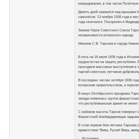
командования, в том числе Почётную
Девять дней сражался над крышами Ма
самолётов. 13 ноября 1936 года в же
года скончался. Похоронен в Мадриде
Звание Героя Советского Союза Тарх
независимости испанского народа.
Именем С.Ф. Тархова в городе Нижнем
В ночь на 18 июля 1936 года в Испа
грудью встал на защиту республики. 
проходили массовые выступления в з
партий советских летчиков-доброволь
В последних числах октября 1936 год
испанским правительством, и переле
В канун Октябрьского праздника Тарх
запада появилась группа фашистских
что республиканская армия не имеет 
С набором высоты Тархов повернул эс
Фашистский бомбардировщик задымил 
В этом первом бою летчики Тархова 
приветствия "Вива, Русия! Вива, авиа
Источники