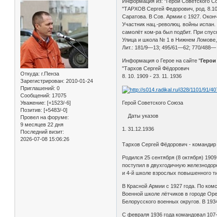
Информация из: "Герои Советского Со
"ТАРХОВ Сергей Федорович, род. 8.10
Саратова. В Сов. Армии с 1927. Оконч
Участник нац.-революц. войны испан. 
самолёт ком-ра был подбит. При спуск
Улица и школа № 1 в Нижнем Ломове, 
Лит.: 181/9—13; 495/61—62; 770/488—
Информация о Герое на сайте "
Герои
"Тархов Сергей Фёдорович
Откуда:
г.Пенза
8. 10. 1909 - 23. 11. 1936
Зарегистрирован
: 2010-01-24
Приглашений:
0
Сообщений:
17075
Уважение:
[+1523/-6]
Герой Советского Союза
Позитив:
[+5483/-0]
Даты указов
Провел на форуме:
9 месяцев 22 дня
1. 31.12.1936
Последний визит:
2026-07-08 15:06:26
Тархов Сергей Фёдорович - командир 
Родился 25 сентября (8 октября) 1909
поступил в двухгодичную железнодор
и 4-й школе взрослых повышенного т
В Красной Армии с 1927 года. По ком
Военной школе лётчиков в городе Орен
Белорусского военных округов. В 193
С февраля 1936 года командовал 107-