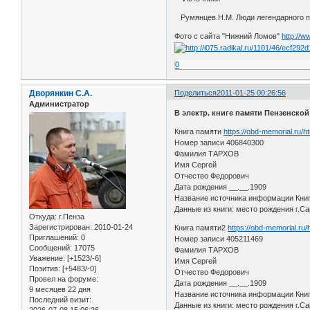
Румянцев.Н.М. Люди легендарного по
Фото с сайта "Нижний Ломов"
http://w
0
Дворянкин С.А.
Поделиться
2011-01-25 00:26:56
Администратор
В электр. книге памяти Пензенско
Книга памяти
https://obd-memorial.ru/
Номер записи 406840300
Фамилия ТАРХОВ
Имя Сергей
Отчество Федорович
Дата рождения __.__.1909
Название источника информации Книга
Данные из книги: место рождения г.Са
Откуда:
г.Пенза
Зарегистрирован
: 2010-01-24
Книга памяти2
https://obd-memorial.ru
Приглашений:
0
Номер записи 405211469
Сообщений:
17075
Фамилия ТАРХОВ
Уважение:
[+1523/-6]
Имя Сергей
Позитив:
[+5483/-0]
Отчество Федорович
Провел на форуме:
Дата рождения __.__.1909
9 месяцев 22 дня
Название источника информации Книга
Последний визит:
Данные из книги: место рождения г.