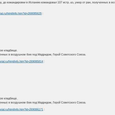
, до командировки в Испанию командовал 107 истр. аэ, умер от ран, полученных в в
ial.ru/html/info.htm?id=269085625
:
кое кладбище.
ченных в воздушном бою под Мадридом, Герой Советского Союза.
rial.ru/html/info.htm?id=269085814
:
кое кладбище.
ченных в воздушном бою под Мадридом, Герой Советского Союза.
rial.ru/html/info.htm?id=269086171
: