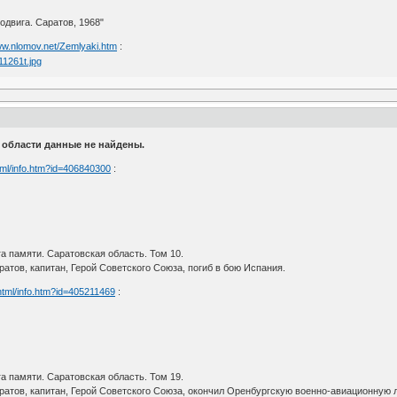
двига. Саратов, 1968"
ww.nlomov.net/Zemlyaki.htm
:
й области данные не найдены.
html/info.htm?id=406840300
:
 памяти. Саратовская область. Том 10.
ратов, капитан, Герой Советского Союза, погиб в бою Испания.
/html/info.htm?id=405211469
:
 памяти. Саратовская область. Том 19.
Саратов, капитан, Герой Советского Союза, окончил Оренбургскую военно-авиационну