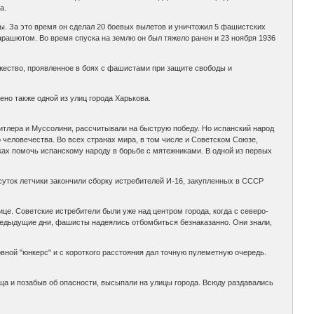
а.
ы. За это время он сделал 20 боевых вылетов и уничтожил 5 фашистских
парашютом. Во время спуска на землю он был тяжело ранен и 23 ноября 1936
жество, проявленное в боях с фашистами при защите свободы и
ено также одной из улиц города Харькова.
итлера и Муссолини, рассчитывали на быструю победу. Но испанский народ
 человечества. Во всех странах мира, в том числе и Советском Союзе,
ах помочь испанскому народу в борьбе с мятежниками. В одной из первых
 суток летчики закончили сборку истребителей И-16, закупленных в СССР
ице. Советские истребители были уже над центром города, когда с северо-
редыдущие дни, фашисты надеялись отбомбиться безнаказанно. Они знали,
вной "юнкерс" и с короткого расстояния дал точную пулеметную очередь.
ща и позабыв об опасности, высыпали на улицы города. Всюду раздавались