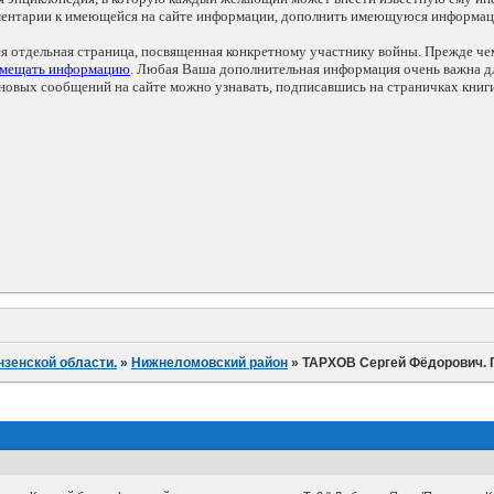
мментарии к имеющейся на сайте информации, дополнить имеющуюся информа
ся отдельная страница, посвященная конкретному участнику войны. Прежде ч
змещать информацию
. Любая Ваша дополнительная информация очень важна дл
овых сообщений на сайте можно узнавать, подписавшись на страничках книг
нзенской области.
»
Нижнеломовский район
»
ТАРХОВ Сергей Фёдорович. Г