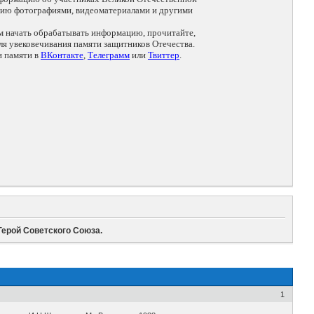
цию фотографиями, видеоматериалами и другими
ем начать обрабатывать информацию, прочитайте,
я увековечивания памяти защитников Отечества.
и памяти в
ВКонтакте
,
Телеграмм
или
Твиттер
.
ерой Советского Союза.
1