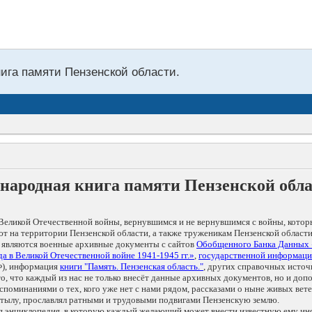
нига памяти Пензенской области.
народная книга памяти Пензенской обл
Великой Отечественной войны, вернувшимся и не вернувшимся с войны, котор
т на территории Пензенской области, а также труженикам Пензенской области
 являются военные архивные документы с сайтов
Обобщенного Банка Данных
а в Великой Отечественной войне 1941-1945 гг.»
,
государственной информаци
), информация
книги "Память. Пензенская область."
, других справочных источ
 то, что каждый из нас не только внесёт данные архивных документов, но и 
оминаниями о тех, кого уже нет с нами рядом, рассказами о ныне живых ветер
в тылу, прославлял ратными и трудовыми подвигами Пензенскую землю.
ая энциклопедия, в которую каждый желающий может внести известную ему и