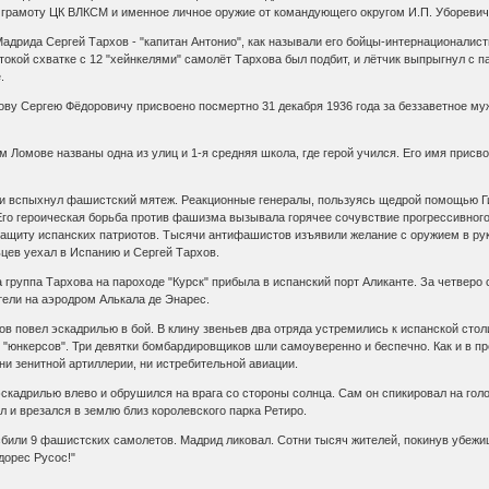
 грамоту ЦК ВЛКСМ и именное личное оружие от командующего округом И.П. Уборевич
дрида Сергей Тархов - "капитан Антонио", как называли его бойцы-интернационалист
стокой схватке с 12 "хейнкелями" самолёт Тархова был подбит, и лётчик выпрыгнул с 
.
ову Сергею Фёдоровичу присвоено посмертно 31 декабря 1936 года за беззаветное му
 Ломове названы одна из улиц и 1-я средняя школа, где герой учился. Его имя присво
нии вспыхнул фашистский мятеж. Реакционные генералы, пользуясь щедрой помощью Г
Его героическая борьба против фашизма вызывала горячее сочувствие прогрессивного
ащиту испанских патриотов. Тысячи антифашистов изъявили желание с оружием в рук
цев уехал в Испанию и Сергей Тархов.
а группа Тархова на пароходе "Курск" прибыла в испанский порт Аликанте. За четверо
тели на аэродром Алькала де Энарес.
ов повел эскадрилью в бой. В клину звеньев два отряда устремились к испанской стол
 "юнкерсов". Три девятки бомбардировщиков шли самоуверенно и беспечно. Как и в п
ни зенитной артиллерии, ни истребительной авиации.
кадрилью влево и обрушился на врага со стороны солнца. Сам он спикировал на голо
и врезался в землю близ королевского парка Ретиро.
сбили 9 фашистских самолетов. Мадрид ликовал. Сотни тысяч жителей, покинув убежи
дорес Русос!"