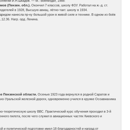
оллегии И.Н.Шкадов. — М.: Воениздат, 1988:
мов (Пензен. обл.).
Окончил 7 классов, школу ФЗУ. Работал на ж.-д. ст.
юдателей в 1928, Высшую авиац. лётно-такт. школу в 1934.
адридом нанесла пр-ку большой урон в живой силе и технике. В одном из боёв
12.36. Нагр. орд. Ленина.
ве Пензенской области.
Осенью 1923 года вернулся в родной Саратов и
ано-Уральской железной дороги, одновременно учился в кружке Осоавиахима
но-теоретическую школу ВВС. Практический курс обучения проходил в 3-й
енного пилота, после чего служил в авиационных частях Киевского и
й и политической подготовке имел 18 благодарностей и наград от