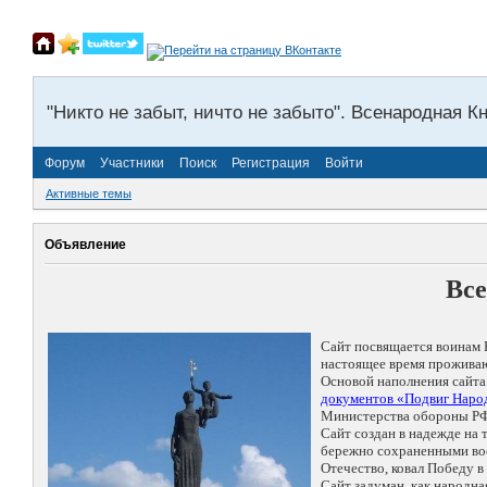
"Никто не забыт, ничто не забыто". Всенародная К
Форум
Участники
Поиск
Регистрация
Войти
Активные темы
Объявление
Все
Сайт посвящается воинам 
настоящее время проживаю
Основой наполнения сайта
документов «Подвиг Народ
Министерства обороны РФ
Сайт создан в надежде на
бережно сохраненными восп
Отечество, ковал Победу 
Сайт задуман, как народн