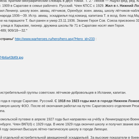
юза: Краткий биографический словарь в двух томах. Т. 2." Любов — Ящук/Пред. ред. К
. 1909 в Саратове в семье рабочего. Русский. Член КПСС с 1929.
Жил в г. Нижний Ло
ил Ленингр. школу воен. авиац. лётчиков, Оренбург. воен. авиац. школу лётчиков-набл
народа 1936—39. Истр. авиац. эскадрилья под команд. капитана Т. в возд. боях под М
е на парашюте Т. был ранен и умер 23.11.1936. Звание Героя Сов. Союза присвоено 31.
улица в Харькове, пионер. дружина школы № 71 в Саратове носят имя Героя.
 489; 909/18—32."
 страны
"
http://www.warheroes.ru/hero/hero.asp?Hero_id=233
:
истребительной группы советских лётчиков-добровольцев в Испании, капитан.
 года в городе Саратове. Русский.
С 1918 по 1923 годы жил в городе Нижнем Ломо
ожную школу ФЗО. После её окончания работал на путях Саратовского отделения Ряз
ипа.
сомольской путевке в апреле 1927 года был направлен на учёбу в Ленинградскую Воен
бурге. Член ВКП(б) с 1929 года. В июле 1929 года окончил школу и получил звание во
4 году окончил Высшую лётно-тактическую школу в городе Липецке.
й отдельной истребительной авиационной эскадрильей. За высокие показатели в боево