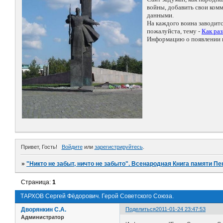
войны, добавить свои ко
данными.
На каждого воина заводит
пожалуйста, тему -
Как ра
Информацию о появлении н
Привет, Гость!
Войдите
или
зарегистрируйтесь
.
»
"Никто не забыт, ничто не забыто". Всенародная Книга памяти Пе
Страница:
1
ТАРХОВ Сергей Фёдорович. Герой Советского Союза.
Дворянкин С.А.
Поделиться
2011-01-24 23:47:53
Администратор