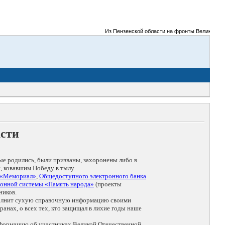
Из Пензенской области на фронты Великой Отечес
асти
ые родились, были призваны, захоронены либо в
, ковавшим Победу в тылу.
 «Мемориал»
,
Общедоступного электронного банка
онной системы «Память народа»
(проекты
ников.
дополнит сухую справочную информацию своими
анах, о всех тех, кто защищал в лихие годы наше
нформацию об участниках Великой Отечественной