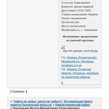
Отчество Герасимович
Воинское звание рядовой
Дата смерти 19.01.1943
Страна захоронения Украина
Регион захоронения
Луганская обл.
Место захоронения
Меловский р-н, с. Зориновка
Фотоснимок захоронения
из учетной карточки
См.
Украина. Луганская обл.
Меловский р-н. Пензенцы,
погибшие в р-не
См.
Украина. Луганская
область. Пензенцы, погибшие
на территории области.
0
Страница:
1
»
"Никто не забыт, ничто не забыто". Всенародная Книга
памяти Пензенской области.
»
Нижнеломовский район
»
Иноземцев Федор Михайлович (Герасимович)