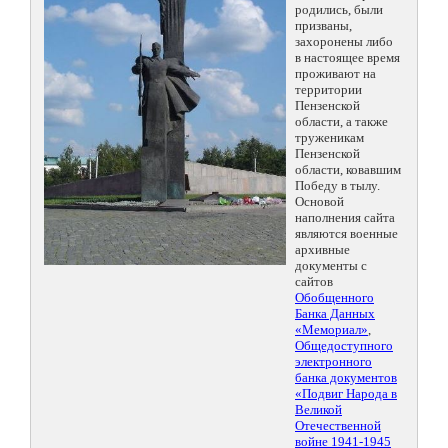
родились, были
призваны,
захоронены либо
в настоящее время
проживают на
территории
Пензенской
области, а также
труженикам
Пензенской
области, ковавшим
Победу в тылу.
Основой
наполнения сайта
являются военные
архивные
документы с
сайтов
Обобщенного
Банка Данных
«Мемориал»
,
Общедоступного
электронного
банка документов
«Подвиг Народа в
Великой
Отечественной
войне 1941-1945