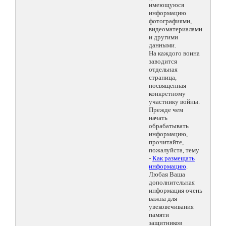
имеющуюся
информацию
фотографиями,
видеоматериалами
и другими
данными.
На каждого воина
заводится
отдельная
страница,
посвященная
конкретному
участнику войны.
Прежде чем
начать
обрабатывать
информацию,
прочитайте,
пожалуйста, тему
-
Как размещать
информацию
.
Любая Ваша
дополнительная
информация очень
важна для
увековечивания
памяти
защитников