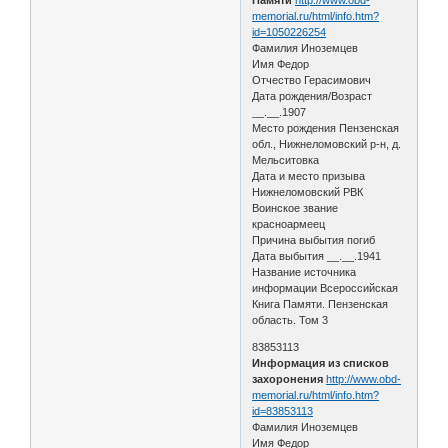
memorial.ru/html/info.htm?
id=1050226254
Фамилия Иноземцев
Имя Федор
Отчество Герасимович
Дата рождения/Возраст
__.__.1907
Место рождения Пензенская
обл., Нижнеломовский р-н, д.
Мельситовка
Дата и место призыва
Нижнеломовский РВК
Воинское звание
красноармеец
Причина выбытия погиб
Дата выбытия __.__.1941
Название источника
информации Всероссийская
Книга Памяти. Пензенская
область. Том 3
83853113
Информация из списков
захоронения
http://www.obd-
memorial.ru/html/info.htm?
id=83853113
Фамилия Иноземцев
Имя Федор