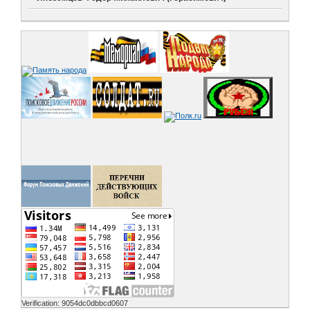
Verification: 9054dc0dbbcd0607