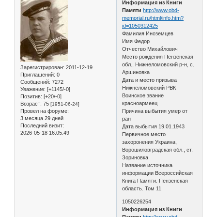
Информация из Книги
Памяти
http://www.obd-
memorial.ru/html/info.htm?
id=1050312425
Фамилия Иноземцев
Имя Федор
Отчество Михайлович
Место рождения Пензенская
обл., Нижнеломовский р-н, с.
Зарегистрирован
: 2011-12-19
Аршиновка
Приглашений:
0
Дата и место призыва
Сообщений:
7272
Нижнеломовский РВК
Уважение:
[+1145/-0]
Воинское звание
Позитив:
[+20/-0]
красноармеец
Возраст:
75
[1951-06-24]
Провел на форуме:
Причина выбытия умер от
3 месяца 29 дней
ран
Последний визит:
Дата выбытия 19.01.1943
2026-05-18 16:05:49
Первичное место
захоронения Украина,
Ворошиловградская обл., ст.
Зориновка
Название источника
информации Всероссийская
Книга Памяти. Пензенская
область. Том 11
1050226254
Информация из Книги
Памяти
http://www.obd-