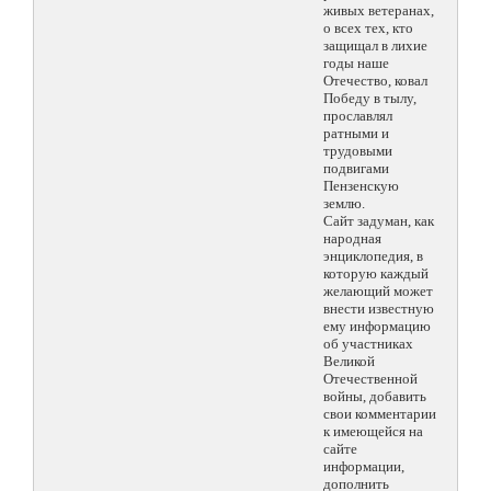
живых ветеранах,
о всех тех, кто
защищал в лихие
годы наше
Отечество, ковал
Победу в тылу,
прославлял
ратными и
трудовыми
подвигами
Пензенскую
землю.
Сайт задуман, как
народная
энциклопедия, в
которую каждый
желающий может
внести известную
ему информацию
об участниках
Великой
Отечественной
войны, добавить
свои комментарии
к имеющейся на
сайте
информации,
дополнить