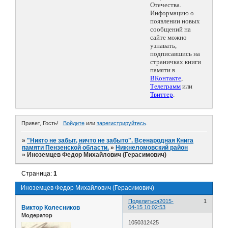
Отечества.
Информацию о
появлении новых
сообщений на
сайте можно
узнавать,
подписавшись на
страничках книги
памяти в
ВКонтакте
,
Телеграмм
или
Твиттер
.
Привет, Гость!
Войдите
или
зарегистрируйтесь
.
»
"Никто не забыт, ничто не забыто". Всенародная Книга
памяти Пензенской области.
»
Нижнеломовский район
»
Иноземцев Федор Михайлович (Герасимович)
Страница:
1
Иноземцев Федор Михайлович (Герасимович)
Поделиться
2015-
1
Виктор Колесников
04-15 10:02:53
Модератор
1050312425