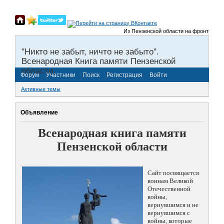
Из Пензенской области на фронты Велик
"Никто не забыт, ничто не забыто".
Всенародная Книга памяти Пензенской
области.
Форум
Участники
Поиск
Регистрация
Войти
Активные темы
Объявление
Всенародная книга памяти
Пензенской области
Сайт посвящается
воинам Великой
Отечественной
войны,
вернувшимся и не
вернувшимся с
войны, которые