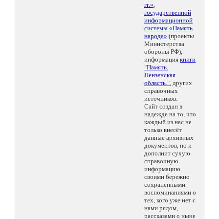
гг.»
,
государственной
информационной
системы «Память
народа»
(проекты
Министерства
обороны РФ),
информация
книги
"Память.
Пензенская
область."
, других
справочных
источников.
Сайт создан в
надежде на то, что
каждый из нас не
только внесёт
данные архивных
документов, но и
дополнит сухую
справочную
информацию
своими бережно
сохраненными
воспоминаниями о
тех, кого уже нет с
нами рядом,
рассказами о ныне