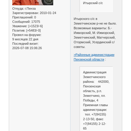
Итырский с/с
Откуда:
г.Пенза
Зарегистрирован
: 2010-01-24
Приглашений:
0
Итырского с/с в
Сообщений:
17075
Земетчинском р-не не было.
Уважение:
[+1523/-6]
Возможные варианты: Б.-
Позитив:
[+5483/-0]
Ижморский, М.-Ижморский,
Провел на форуме:
Земетчинский, Матчерский,
9 месяцев 22 дня
Отормский, Усердинский с/
Последний визит:
советы.
2026-07-08 15:06:26
>Районные администрации
Пензенской области
:
Администрация
Земетчинского
района: 442000,
Пензенская
область, р.п.
Земетчино, пл.
Победы, 4
Приемная главы
администрации:
тел. +7(84155)
2-13-50, факс
+7(84155) 2-12-
65