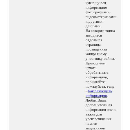
имеющуюся
информацию
фотографиями,
видеоматериалами
и другими
данными.
На каждого воина
заводится
отдельная
страница,
посвященная
конкретному
участнику войны.
Прежде чем
начать
обрабатывать
информацию,
прочитайте,
пожалуйста, тему
-
Как размещать
информацию
.
Любая Ваша
дополнительная
информация очень
важна для
увековечивания
памяти
защитников