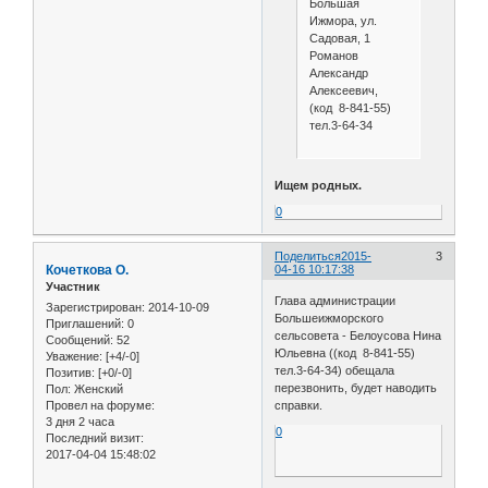
Большая
Ижмора, ул.
Садовая, 1
Романов
Александр
Алексеевич,
(код 8-841-55)
тел.3-64-34
Ищем родных.
0
Поделиться
2015-
3
Кочеткова О.
04-16 10:17:38
Участник
Глава администрации
Зарегистрирован
: 2014-10-09
Большеижморского
Приглашений:
0
сельсовета - Белоусова Нина
Сообщений:
52
Юльевна ((код 8-841-55)
Уважение:
[+4/-0]
тел.3-64-34) обещала
Позитив:
[+0/-0]
перезвонить, будет наводить
Пол:
Женский
Провел на форуме:
справки.
3 дня 2 часа
0
Последний визит:
2017-04-04 15:48:02