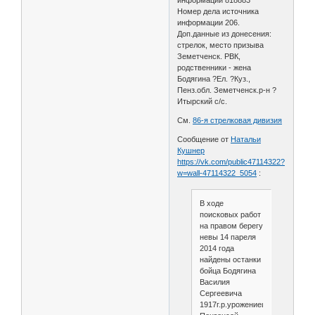
Номер дела источника
информации 206.
Доп.данные из донесения:
стрелок, место призыва
Земетченск. РВК,
родственники - жена
Бодягина ?Ел. ?Куз.,
Пенз.обл. Земетченск.р-н ?
Итырский с/с.
См.
86-я стрелковая дивизия
Сообщение от
Натальи
Кушнер
https://vk.com/public47114322?
w=wall-47114322_5054
:
В ходе
поисковых работ
на правом берегу
невы 14 пареля
2014 года
найдены останки
бойца Бодягина
Василия
Сергеевича
1917г.р.урожениец