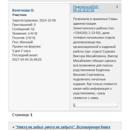
Поделиться
2015-
4
Кочеткова О.
04-16 15:07:50
Участник
Позвонила в приемную Главы
Зарегистрирован
: 2014-10-09
администрации
Приглашений:
0
Земетчинского района (тел.
Сообщений:
52
+7(84155) 2-13-50), дали
Уважение:
[+4/-0]
телефон начальника отдела
Позитив:
[+0/-0]
делопроизводства,
Пол:
Женский
Провел на форуме:
организационной и кадровой
3 дня 2 часа
работы (орг. отдел) Суркова
Последний визит:
Виктора Михайловича. Виктор
2017-04-04 15:48:02
Михайлович обещал сделать
всё возможное для поиска
родственников Бодягина
Василия Сергеевича,
подключить печатные
издания. Как только появится
какая-либо информация о
родственниках, сразу
свяжется с нами.
0
Страница:
1
»
"Никто не забыт, ничто не забыто". Всенародная Книга