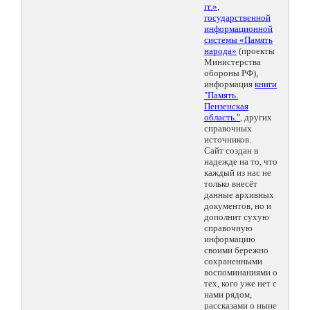
гг.»
,
государственной
информационной
системы «Память
народа»
(проекты
Министерства
обороны РФ),
информация
книги
"Память.
Пензенская
область."
, других
справочных
источников.
Сайт создан в
надежде на то, что
каждый из нас не
только внесёт
данные архивных
документов, но и
дополнит сухую
справочную
информацию
своими бережно
сохраненными
воспоминаниями о
тех, кого уже нет с
нами рядом,
рассказами о ныне