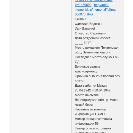
id=1480699
,
http://obd-
memorial.ru/memorial/fullima …
000073.JPG
:
1480699
Фамилия Бодягин
Имя Василий
Отчество Сергеевич
Дата рождения/Возраст
__.__.1917
Место рождения Пензенская
обл., Земейчинский р-н
Последнее место службы 86
СД
Воинское звание
красноармеец
Причина выбытия пропал без
вести
Дата выбытия Между
25.04.1942 и 30.04.1942
Место выбытия
Ленинградская обл., р. Нева,
левый берег
Название источника
информации ЦАМО
Номер фонда источника
информации 58
Номер описи источника
информации 818883