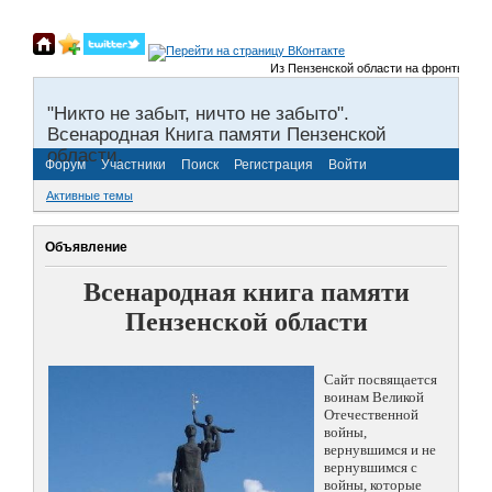
Из Пензенской области на фронты Велико
"Никто не забыт, ничто не забыто".
Всенародная Книга памяти Пензенской
области.
Форум
Участники
Поиск
Регистрация
Войти
Активные темы
Объявление
Всенародная книга памяти
Пензенской области
Сайт посвящается
воинам Великой
Отечественной
войны,
вернувшимся и не
вернувшимся с
войны, которые