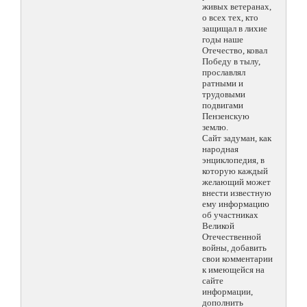
живых ветеранах,
о всех тех, кто
защищал в лихие
годы наше
Отечество, ковал
Победу в тылу,
прославлял
ратными и
трудовыми
подвигами
Пензенскую
землю.
Сайт задуман, как
народная
энциклопедия, в
которую каждый
желающий может
внести известную
ему информацию
об участниках
Великой
Отечественной
войны, добавить
свои комментарии
к имеющейся на
сайте
информации,
дополнить