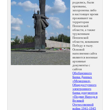
родились, были
призваны,
захоронены либо
в настоящее время
проживают на
территории
Пензенской
области, а также
труженикам
Пензенской
области, ковавшим
Победу в тылу.
Основой
наполнения сайта
являются военные
архивные
документы с
сайтов
Обобщенного
Банка Данных
«Мемориал»
,
Общедоступного
электронного
банка документов
«Подвиг Народа в
Великой
Отечественной
войне 1941-1945