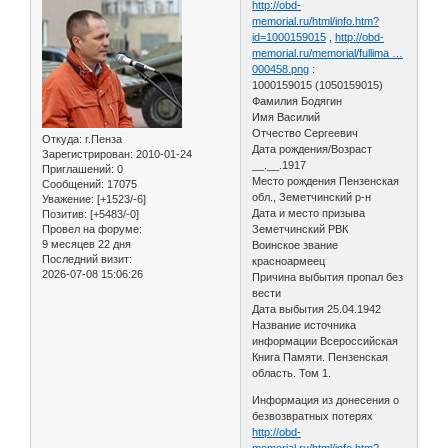
http://obd-
memorial.ru/html/info.htm?
id=1000159015
,
http://obd-
memorial.ru/memorial/fullima …
000458.png
:
1000159015 (1050159015)
Фамилия Бодягин
Имя Василий
Отчество Сергеевич
Откуда:
г.Пенза
Дата рождения/Возраст
Зарегистрирован
: 2010-01-24
__.__.1917
Приглашений:
0
Место рождения Пензенская
Сообщений:
17075
обл., Земетчинский р-н
Уважение:
[+1523/-6]
Дата и место призыва
Позитив:
[+5483/-0]
Провел на форуме:
Земетчинский РВК
9 месяцев 22 дня
Воинское звание
Последний визит:
красноармеец
2026-07-08 15:06:26
Причина выбытия пропал без
вести
Дата выбытия 25.04.1942
Название источника
информации Всероссийская
Книга Памяти. Пензенская
область. Том 1.
Информация из донесения о
безвозвратных потерях
http://obd-
memorial.ru/html/info.htm?