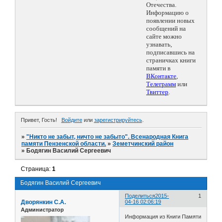
Отечества.
Информацию о
появлении новых
сообщений на
сайте можно
узнавать,
подписавшись на
страничках книги
памяти в
ВКонтакте
,
Телеграмм
или
Твиттер
.
Привет, Гость!
Войдите
или
зарегистрируйтесь
.
»
"Никто не забыт, ничто не забыто". Всенародная Книга
памяти Пензенской области.
»
Земетчинский район
»
Бодягин Василий Сергеевич
Страница:
1
Бодягин Василий Сергеевич
Поделиться
2015-
1
Дворянкин С.А.
04-16 02:06:19
Администратор
Информация из Книги Памяти