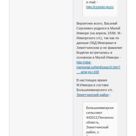
e-mail: -
http://rzemet.pnzreg.ru
Вероятнее всего, Василий
Сергеевич родился в Малой
Ижморе (на апрель 1939г. М.-
Ижморского с/с), так как по
данным ОБД Мемориал в
Земетчинском р-не фамилия
Бодягин встречалась в
основном в Малой Ижморе -
http://obd-
memorial.ru/html/search.htm?
… amp;ps=100
В настоящее время
М.Ижмора в составе
Большеижморского с/с.
Земетчинский район
:
Большеижморский
сельсовет
442013,Пензенская
область,
Земетчинский
район, с.