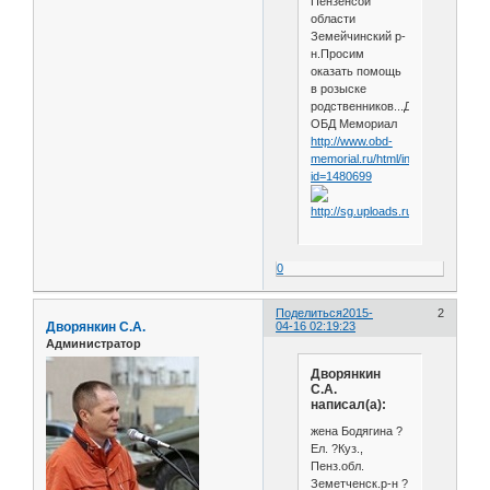
Пензенсой
области
Земейчинский р-
н.Просим
оказать помощь
в розыске
родственников...Данные
ОБД Мемориал
http://www.obd-
memorial.ru/html/info.htm?
id=1480699
0
Поделиться
2015-
2
Дворянкин С.А.
04-16 02:19:23
Администратор
Дворянкин
С.А.
написал(а):
жена Бодягина ?
Ел. ?Куз.,
Пенз.обл.
Земетченск.р-н ?