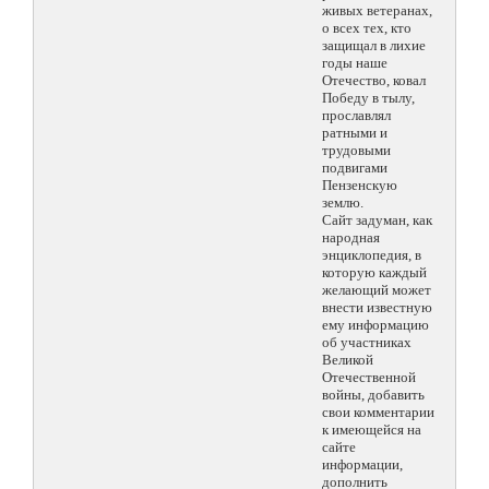
живых ветеранах,
о всех тех, кто
защищал в лихие
годы наше
Отечество, ковал
Победу в тылу,
прославлял
ратными и
трудовыми
подвигами
Пензенскую
землю.
Сайт задуман, как
народная
энциклопедия, в
которую каждый
желающий может
внести известную
ему информацию
об участниках
Великой
Отечественной
войны, добавить
свои комментарии
к имеющейся на
сайте
информации,
дополнить