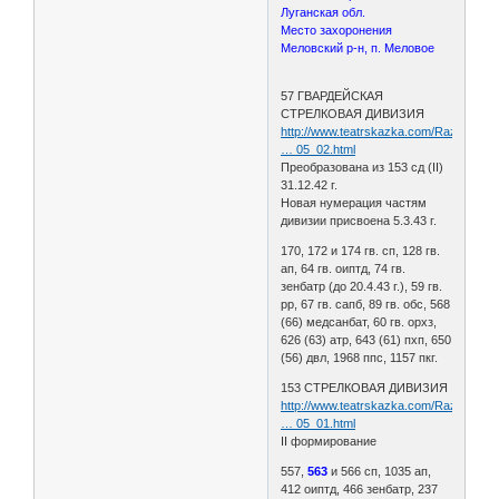
Луганская обл.
Место захоронения
Меловский р-н, п. Меловое
57 ГВАРДЕЙСКАЯ
СТРЕЛКОВАЯ ДИВИЗИЯ
http://www.teatrskazka.com/Raznoe/Pe
… 05_02.html
Преобразована из 153 сд (II)
31.12.42 г.
Новая нумерация частям
дивизии присвоена 5.3.43 г.
170, 172 и 174 гв. сп, 128 гв.
ап, 64 гв. оиптд, 74 гв.
зенбатр (до 20.4.43 г.), 59 гв.
рр, 67 гв. сапб, 89 гв. обс, 568
(66) медсанбат, 60 гв. орхз,
626 (63) атр, 643 (61) пхп, 650
(56) двл, 1968 ппс, 1157 пкг.
153 СТРЕЛКОВАЯ ДИВИЗИЯ
http://www.teatrskazka.com/Raznoe/Pe
… 05_01.html
II формирование
557,
563
и 566 сп, 1035 ап,
412 оиптд, 466 зенбатр, 237