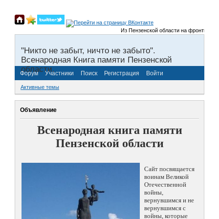
Из Пензенской области на фронты Велико
"Никто не забыт, ничто не забыто".
Всенародная Книга памяти Пензенской
области.
Форум
Участники
Поиск
Регистрация
Войти
Активные темы
Объявление
Всенародная книга памяти
Пензенской области
Сайт посвящается
воинам Великой
Отечественной
войны,
вернувшимся и не
вернувшимся с
войны, которые