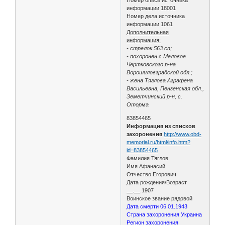
информации 18001
Номер дела источника
информации 1061
Дополнительная
информация:
- стрелок 563 сп;
- похоронен с.Меловое
Чертковского р-на
Ворошиловградской обл.;
- жена Тяглова Аграфена
Васильевна, Пензенская обл.,
Земетчинский р-н, с.
Оторма
83854465
Информация из списков
захоронения
http://www.obd-
memorial.ru/html/info.htm?
id=83854465
Фамилия Тяглов
Имя Афанасий
Отчество Егорович
Дата рождения/Возраст
__.__.1907
Воинское звание рядовой
Дата смерти 06.01.1943
Страна захоронения Украина
Регион захоронения