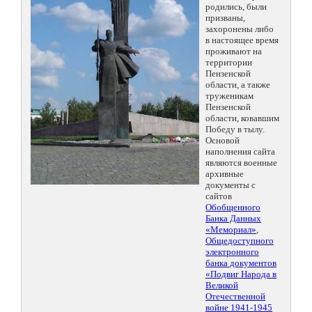
родились, были
призваны,
захоронены либо
в настоящее время
проживают на
территории
Пензенской
области, а также
труженикам
Пензенской
области, ковавшим
Победу в тылу.
Основой
наполнения сайта
являются военные
архивные
документы с
сайтов
Обобщенного
Банка Данных
«Мемориал»
,
Общедоступного
электронного
банка документов
«Подвиг Народа в
Великой
Отечественной
войне 1941-1945