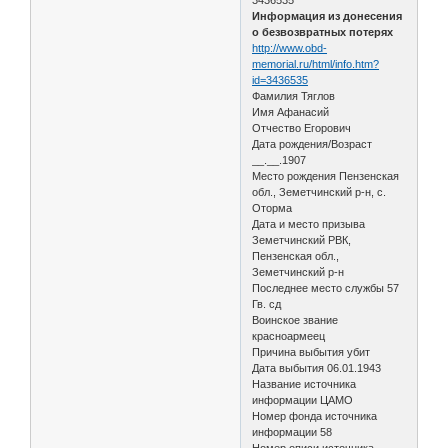
Информация из донесения
о безвозвратных потерях
http://www.obd-
memorial.ru/html/info.htm?
id=3436535
Фамилия Тяглов
Имя Афанасий
Отчество Егорович
Дата рождения/Возраст
__.__.1907
Место рождения Пензенская
обл., Земетчинский р-н, с.
Оторма
Дата и место призыва
Земетчинский РВК,
Пензенская обл.,
Земетчинский р-н
Последнее место службы 57
Гв. сд
Воинское звание
красноармеец
Причина выбытия убит
Дата выбытия 06.01.1943
Название источника
информации ЦАМО
Номер фонда источника
информации 58
Номер описи источника