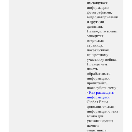
имеющуюся
информацию
фотографиями,
видеоматериалами
и другими
данными.
На каждого воина
заводится
отдельная
страница,
посвященная
конкретному
участнику войны.
Прежде чем
начать
обрабатывать
информацию,
прочитайте,
пожалуйста, тему
-
Как размещать
информацию
.
Любая Ваша
дополнительная
информация очень
важна для
увековечивания
памяти
защитников