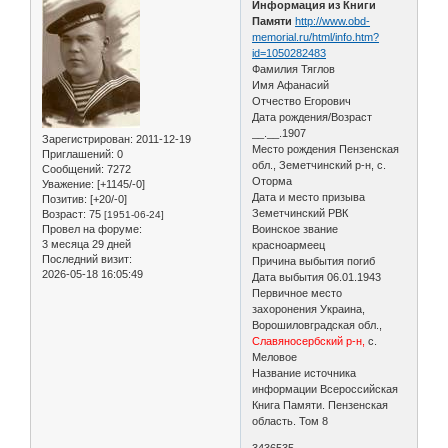
Информация из Книги
Памяти
http://www.obd-
memorial.ru/html/info.htm?
id=1050282483
Фамилия Тяглов
Имя Афанасий
Отчество Егорович
Дата рождения/Возраст
__.__.1907
Зарегистрирован
: 2011-12-19
Место рождения Пензенская
Приглашений:
0
обл., Земетчинский р-н, с.
Сообщений:
7272
Оторма
Уважение:
[+1145/-0]
Дата и место призыва
Позитив:
[+20/-0]
Земетчинский РВК
Возраст:
75
[1951-06-24]
Провел на форуме:
Воинское звание
3 месяца 29 дней
красноармеец
Последний визит:
Причина выбытия погиб
2026-05-18 16:05:49
Дата выбытия 06.01.1943
Первичное место
захоронения Украина,
Ворошиловградская обл.,
Славяносербский р-н,
с.
Меловое
Название источника
информации Всероссийская
Книга Памяти. Пензенская
область. Том 8
3436535