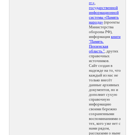
гг.»
,
государственной
информационной
системы «Память
народа»
(проекты
Министерства
обороны РФ),
информация
книги
"Память.
Пензенская
область."
, других
справочных
источников.
Сайт создан в
надежде на то, что
каждый из нас не
только внесёт
данные архивных
документов, но и
дополнит сухую
справочную
информацию
своими бережно
сохраненными
воспоминаниями о
тех, кого уже нет с
нами рядом,
рассказами о ныне