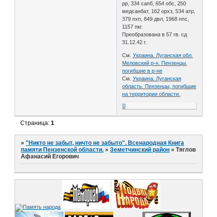
рр, 334 сапб, 654 обс, 250
медсанбат, 162 орхз, 534 атр,
379 пхп, 849 двл, 1968 ппс,
1157 пкг.
Преобразована в 57 гв. сд
31.12.42 г.
См.
Украина. Луганская обл.
Меловский р-н. Пензенцы,
погибшие в р-не
См.
Украина. Луганская
область. Пензенцы, погибшие
на территории области.
0
Страница:
1
»
"Никто не забыт, ничто не забыто". Всенародная Книга
памяти Пензенской области.
»
Земетчинский район
»
Тяглов
Афанасий Егорович