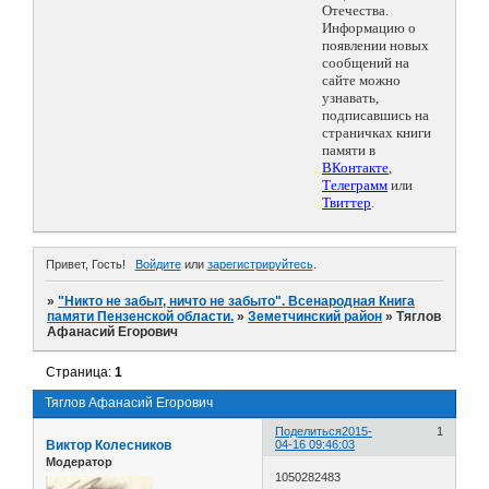
Отечества.
Информацию о
появлении новых
сообщений на
сайте можно
узнавать,
подписавшись на
страничках книги
памяти в
ВКонтакте
,
Телеграмм
или
Твиттер
.
Привет, Гость!
Войдите
или
зарегистрируйтесь
.
»
"Никто не забыт, ничто не забыто". Всенародная Книга
памяти Пензенской области.
»
Земетчинский район
»
Тяглов
Афанасий Егорович
Страница:
1
Тяглов Афанасий Егорович
Поделиться
2015-
1
Виктор Колесников
04-16 09:46:03
Модератор
1050282483