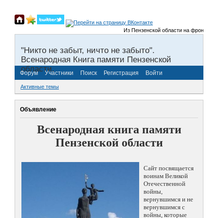
Из Пензенской области на фронты Вели
"Никто не забыт, ничто не забыто".
Всенародная Книга памяти Пензенской
области.
Форум
Участники
Поиск
Регистрация
Войти
Активные темы
Объявление
Всенародная книга памяти
Пензенской области
Сайт посвящается
воинам Великой
Отечественной
войны,
вернувшимся и не
вернувшимся с
войны, которые