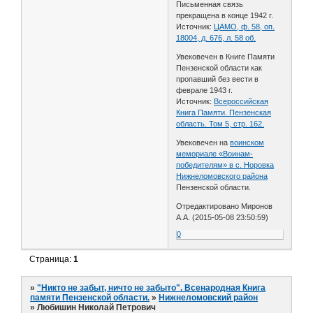
Письменная связь
прекращена в конце 1942 г.
Источник:
ЦАМО, ф. 58, оп.
18004, д. 676, л. 58 об.
Увековечен в Книге Памяти
Пензенской области как
пропавший без вести в
феврале 1943 г.
Источник:
Всероссийская
Книга Памяти. Пензенская
область. Том 5, стр. 162.
Увековечен на
воинском
мемориале «Воинам-
победителям» в с. Норовка
Нижнеломовского района
Пензенской области.
Отредактировано Миронов
А.А. (2015-05-08 23:50:59)
0
Страница:
1
»
"Никто не забыт, ничто не забыто". Всенародная Книга
памяти Пензенской области.
»
Нижнеломовский район
»
Любишин Николай Петрович