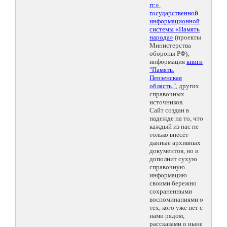
гг.»
,
государственной
информационной
системы «Память
народа»
(проекты
Министерства
обороны РФ),
информация
книги
"Память.
Пензенская
область."
, других
справочных
источников.
Сайт создан в
надежде на то, что
каждый из нас не
только внесёт
данные архивных
документов, но и
дополнит сухую
справочную
информацию
своими бережно
сохраненными
воспоминаниями о
тех, кого уже нет с
нами рядом,
рассказами о ныне