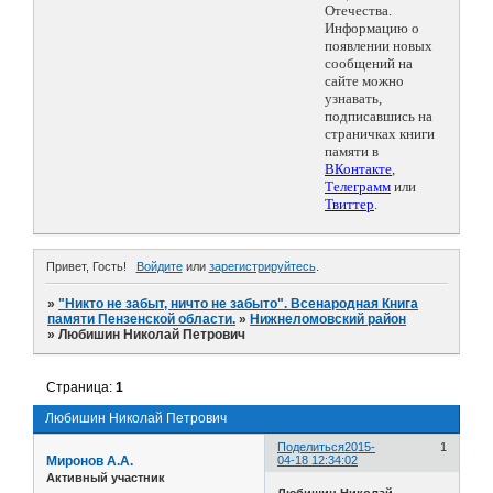
Отечества.
Информацию о
появлении новых
сообщений на
сайте можно
узнавать,
подписавшись на
страничках книги
памяти в
ВКонтакте
,
Телеграмм
или
Твиттер
.
Привет, Гость!
Войдите
или
зарегистрируйтесь
.
»
"Никто не забыт, ничто не забыто". Всенародная Книга
памяти Пензенской области.
»
Нижнеломовский район
»
Любишин Николай Петрович
Страница:
1
Любишин Николай Петрович
Поделиться
2015-
1
Миронов А.А.
04-18 12:34:02
Активный участник
Любишин Николай