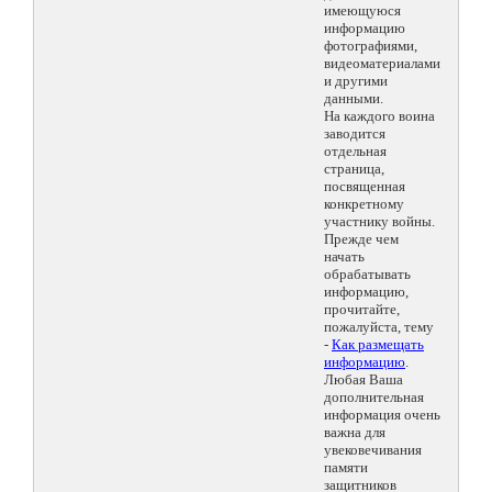
имеющуюся
информацию
фотографиями,
видеоматериалами
и другими
данными.
На каждого воина
заводится
отдельная
страница,
посвященная
конкретному
участнику войны.
Прежде чем
начать
обрабатывать
информацию,
прочитайте,
пожалуйста, тему
-
Как размещать
информацию
.
Любая Ваша
дополнительная
информация очень
важна для
увековечивания
памяти
защитников