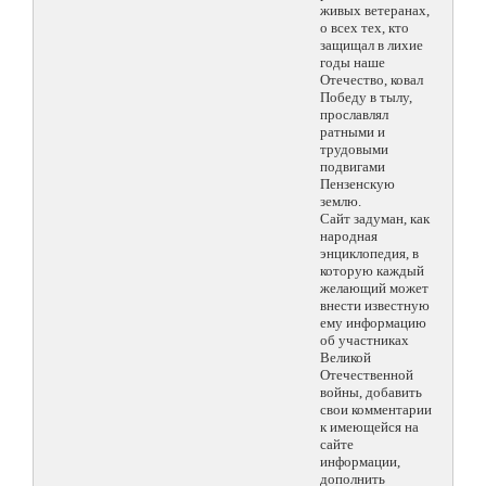
живых ветеранах,
о всех тех, кто
защищал в лихие
годы наше
Отечество, ковал
Победу в тылу,
прославлял
ратными и
трудовыми
подвигами
Пензенскую
землю.
Сайт задуман, как
народная
энциклопедия, в
которую каждый
желающий может
внести известную
ему информацию
об участниках
Великой
Отечественной
войны, добавить
свои комментарии
к имеющейся на
сайте
информации,
дополнить