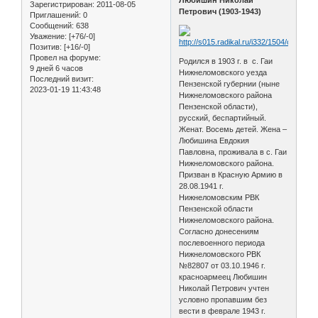
Зарегистрирован
: 2011-08-05
Петрович (1903-1943)
Приглашений:
0
Сообщений:
638
Уважение:
[+76/-0]
Позитив:
[+16/-0]
Провел на форуме:
Родился в 1903 г. в с. Гаи
9 дней 6 часов
Нижнеломовского уезда
Последний визит:
Пензенской губернии (ныне
2023-01-19 11:43:48
Нижнеломовского района
Пензенской области),
русский, беспартийный.
Женат. Восемь детей. Жена –
Любишина Евдокия
Павловна, проживала в с. Гаи
Нижнеломовского района.
Призван в Красную Армию в
28.08.1941 г.
Нижнеломовским РВК
Пензенской области
Нижнеломовского района.
Согласно донесениям
послевоенного периода
Нижнеломовского РВК
№82807 от 03.10.1946 г.
красноармеец Любишин
Николай Петрович учтен
условно пропавшим без
вести в феврале 1943 г.