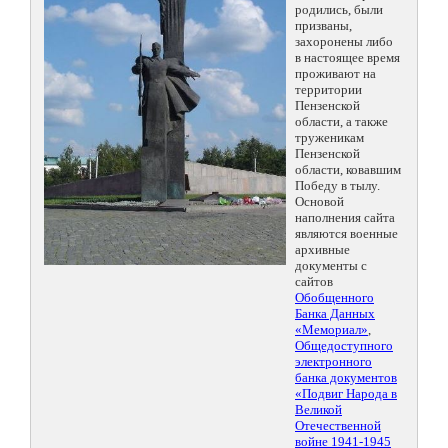
родились, были
призваны,
захоронены либо
в настоящее время
проживают на
территории
Пензенской
области, а также
труженикам
Пензенской
области, ковавшим
Победу в тылу.
Основой
наполнения сайта
являются военные
архивные
документы с
сайтов
Обобщенного
Банка Данных
«Мемориал»
,
Общедоступного
электронного
банка документов
«Подвиг Народа в
Великой
Отечественной
войне 1941-1945