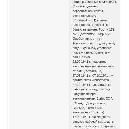
регистрационный номер 8694.
Согласно данным
персональной карты
военнопленного
(Personalkarte I) в момент
пленения был здоров (не
болен, не ранен). Рост – 171
см. Цвет волос – черный.
Особых примет нет.
Телосложение – худощавый;
лицо – длинное, угловатое;
глаза – карие; приметы –
полные губы.
22.09.1941 г. подвергнут
насильственной вакцинации
от оспы, а также 22,
27.09.1941 г., 07.10.1941 г. –
против тифа и паратифа,
27.10.1941 г. направлен в
рабочую команду Danzig-
Langfuhr лагеря
военнопленных Stalag XX A
(Oliva), г. Данциг (ныне г.
Гданьск, Поморское
воеводство, Польша).
17.02.1942 г. исключен из
списков рабочей команды в
связи со смертью по причине