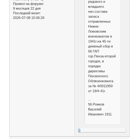
рядового и
Провел на форуме:
младшего
9 месяцев 22 дня
нач.состава
Последний визит:
запаса
2026-07-08 15:06:26
отправленных
Нижне-
Ломовским
военкоматом в
1941г.на 45-ти
дневный сбор в
66 ГАП
гор.Пенза-второй
городок, в
порядке
директивы
Пензенского
Облвоенкомата
за № 4/0011959
от 19/4-41г.
...
56.Рожков
Василий
Иванович 1911
0