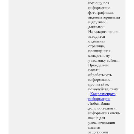
имеющуюся
информацию
фотографиями,
видеоматериалами
и другими
данными.
На каждого воина
заводится
отдельная
страница,
посвященная
конкретному
участнику войны.
Прежде чем
начать
обрабатывать
информацию,
прочитайте,
пожалуйста, тему
-
Как размещать
информацию
.
Любая Ваша
дополнительная
информация очень
важна для
увековечивания
памяти
защитников