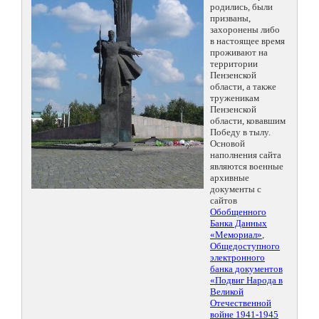
родились, были
призваны,
захоронены либо
в настоящее время
проживают на
территории
Пензенской
области, а также
труженикам
Пензенской
области, ковавшим
Победу в тылу.
Основой
наполнения сайта
являются военные
архивные
документы с
сайтов
Обобщенного
Банка Данных
«Мемориал»
,
Общедоступного
электронного
банка документов
«Подвиг Народа в
Великой
Отечественной
войне 1941-1945