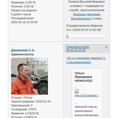
Рыжков Василий Иванович
Уважение:
[+76/-0]
(справа) с товарищем по
Позитив:
[+16/-0]
службе, односельчанином
Провел на форуме:
9 дней 6 часов
Ломовым Дмитрием
Последний визит:
Васильевичем
(слева).
2023-01-19 11:43:48
Отредактировано Миронов
А.А. (2016-02-03 21:01:58)
0
Поделиться
2016-
3
Дворянкин С.А.
02-04 11:23:19
Администратор
>61-я стрелковая дивизия (1-
го формирования)
Ольга
Ярмаркина
написал(а):
...
Откуда:
г.Пенза
Зарегистрирован
: 2010-01-24
...
Приглашений:
0
Именной список
Сообщений:
17075
приписанных
Уважение:
[+1523/-6]
военнообязанных
Позитив:
[+5483/-0]