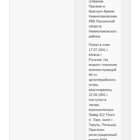
губернии.
Призван в
Красную Армию
Нижнеломовским
РВК Пензенской
области
Нижнеломовского
района.
Попал в плен
17.07.1941 г.
вблизи г.
Рогачев. На
момент пленения
военнослужащий
66-го
артиллерийского
полка,
красноармеец.
22.09.1941 г.
поступил в
лагерь
военнопленных
Stalag 312 Thorn
(г. Торн, ныне г.
Торунь, Польша).
Присвоен
регистрационный
номер 8694.