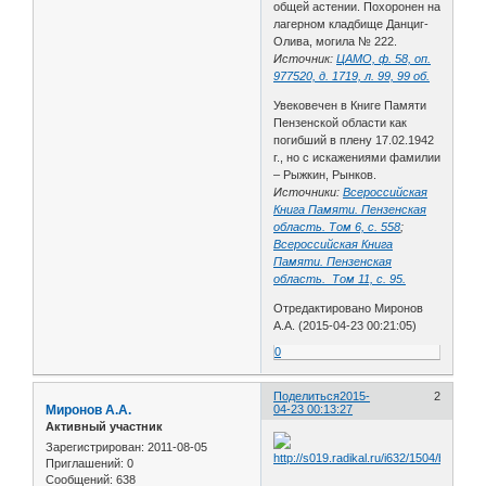
общей астении. Похоронен на
лагерном кладбище Данциг-
Олива, могила № 222.
Источник:
ЦАМО, ф. 58, оп.
977520, д. 1719, л. 99, 99 об.
Увековечен в Книге Памяти
Пензенской области как
погибший в плену 17.02.1942
г., но с искажениями фамилии
– Рыжкин, Рынков.
Источники:
Всероссийская
Книга Памяти. Пензенская
область. Том 6, с. 558
;
Всероссийская Книга
Памяти. Пензенская
область. Том 11, с. 95.
Отредактировано Миронов
А.А. (2015-04-23 00:21:05)
0
Поделиться
2015-
2
Миронов А.А.
04-23 00:13:27
Активный участник
Зарегистрирован
: 2011-08-05
Приглашений:
0
Сообщений:
638