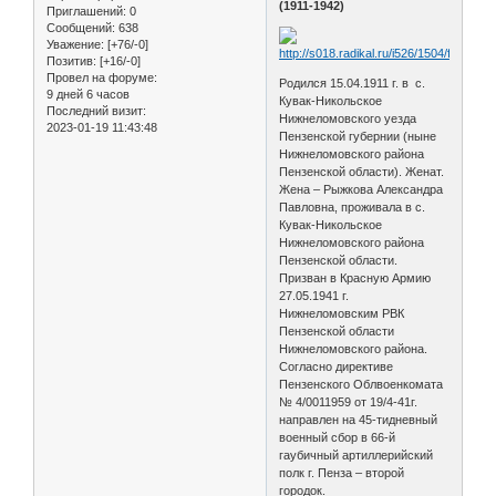
(1911-1942)
Приглашений:
0
Сообщений:
638
Уважение:
[+76/-0]
Позитив:
[+16/-0]
Провел на форуме:
Родился 15.04.1911 г. в с.
9 дней 6 часов
Кувак-Никольское
Последний визит:
Нижнеломовского уезда
2023-01-19 11:43:48
Пензенской губернии (ныне
Нижнеломовского района
Пензенской области). Женат.
Жена – Рыжкова Александра
Павловна, проживала в с.
Кувак-Никольское
Нижнеломовского района
Пензенской области.
Призван в Красную Армию
27.05.1941 г.
Нижнеломовским РВК
Пензенской области
Нижнеломовского района.
Согласно директиве
Пензенского Облвоенкомата
№ 4/0011959 от 19/4-41г.
направлен на 45-тидневный
военный сбор в 66-й
гаубичный артиллерийский
полк г. Пенза – второй
городок.