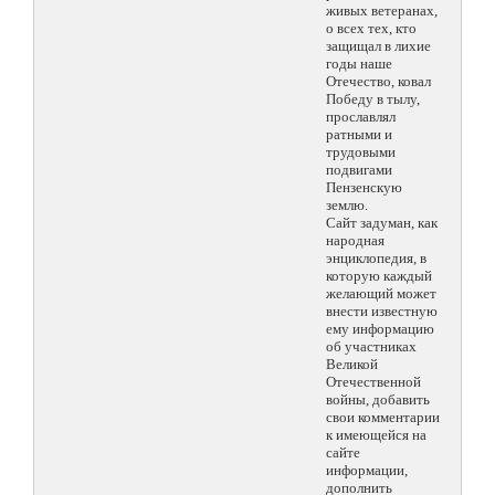
живых ветеранах,
о всех тех, кто
защищал в лихие
годы наше
Отечество, ковал
Победу в тылу,
прославлял
ратными и
трудовыми
подвигами
Пензенскую
землю.
Сайт задуман, как
народная
энциклопедия, в
которую каждый
желающий может
внести известную
ему информацию
об участниках
Великой
Отечественной
войны, добавить
свои комментарии
к имеющейся на
сайте
информации,
дополнить