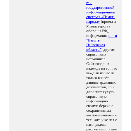
гг.»
,
государственной
информационной
системы «Память
народа»
(проекты
Министерства
обороны РФ),
информация
книги
"Память.
Пензенская
область."
, других
справочных
источников.
Сайт создан в
надежде на то, что
каждый из нас не
только внесёт
данные архивных
документов, но и
дополнит сухую
справочную
информацию
своими бережно
сохраненными
воспоминаниями о
тех, кого уже нет с
нами рядом,
рассказами о ныне