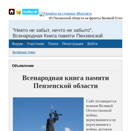
Из Пензенской области на фронты Великой Отечественной
"Никто не забыт, ничто не забыто".
Всенародная Книга памяти Пензенской
области.
Форум
Участники
Поиск
Регистрация
Войти
Активные темы
Объявление
Всенародная книга памяти
Пензенской области
Сайт посвящается
воинам Великой
Отечественной
войны,
вернувшимся и не
вернувшимся с
войны, которые