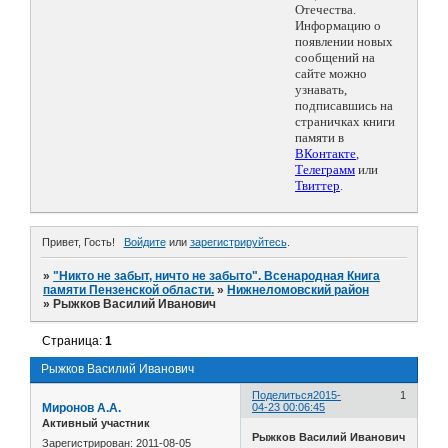
Отечества.
Информацию о
появлении новых
сообщений на
сайте можно
узнавать,
подписавшись на
страничках книги
памяти в
ВКонтакте
,
Телеграмм
или
Твиттер
.
Привет, Гость!
Войдите
или
зарегистрируйтесь
.
»
"Никто не забыт, ничто не забыто". Всенародная Книга
памяти Пензенской области.
»
Нижнеломовский район
»
Рыжков Василий Иванович
Страница:
1
Рыжков Василий Иванович
Поделиться
2015-
1
Миронов А.А.
04-23 00:06:45
Активный участник
Рыжков Василий Иванович
Зарегистрирован
: 2011-08-05