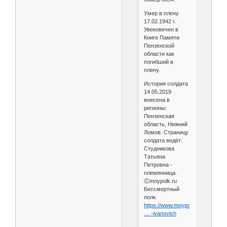
Умер в плену
17.02.1942 г.
Увековечен в
Книге Памяти
Пензенской
области как
погибший в
плену.
История солдата
14.05.2019
внесена в
регионы:
Пензенская
область, Нижний
Ломов. Страницу
солдата ведёт:
Студникова
Татьяна
Петровна -
племянница.
Ⓒmoypolk.ru
Бессмертный
полк.
https://www.moypolk.ru/soldier/r
… -ivanovich