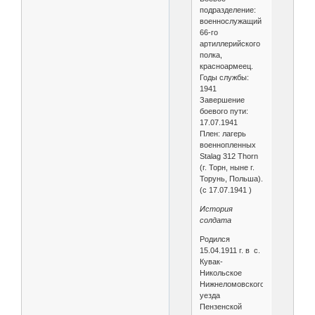
подразделение:
военнослужащий
66-го
артиллерийского
полка,
красноармеец.
Годы службы:
1941
Завершение
боевого пути:
17.07.1941
Плен: лагерь
военнопленных
Stalag 312 Thorn
(г. Торн, ныне г.
Торунь, Польша).
(с 17.07.1941 )
История
солдата
Родился
15.04.1911 г. в с.
Кувак-
Никольское
Нижнеломовского
уезда
Пензенской