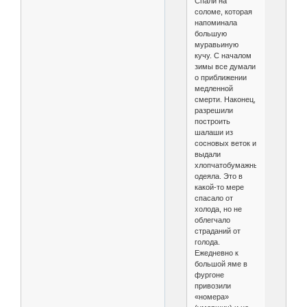
Спали на
соломе, которая
напоминала
большую
муравьиную
кучу. С началом
зимы все думали
о приближении
медленной
смерти. Наконец,
разрешили
построить
шалаши из
сосновых веток и
выдали
хлопчатобумажные
одеяла. Это в
какой-то мере
спасало от
холода, но не
облегчало
страданий от
голода.
Ежедневно к
большой яме в
фургоне
привозили
«номера»