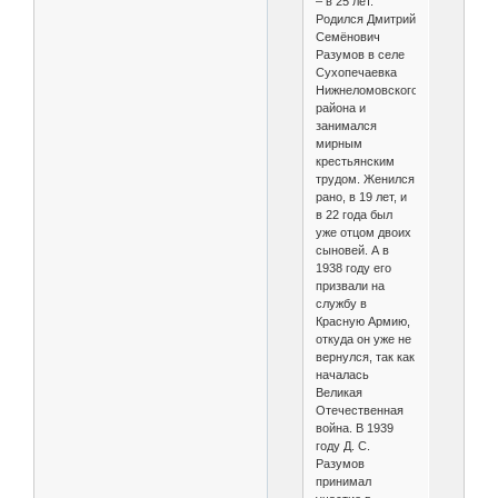
– в 25 лет.
Родился Дмитрий
Семёнович
Разумов в селе
Сухопечаевка
Нижнеломовского
района и
занимался
мирным
крестьянским
трудом. Женился
рано, в 19 лет, и
в 22 года был
уже отцом двоих
сыновей. А в
1938 году его
призвали на
службу в
Красную Армию,
откуда он уже не
вернулся, так как
началась
Великая
Отечественная
война. В 1939
году Д. С.
Разумов
принимал