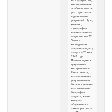
но и профессия,
место пленения,
особые приметы,
рост, цвет волос
и даже имена
родителей. Ну и ,
конечно,
фотография
военнопленного
под номером 711.
Запись
карандашом
сохранила и дату
смерти – 26 мая
1943 года.
По имеющимся
документам,
материалам из
Книги памяти,
воспоминаниям
родственников
была постепенно
восстановлена
биография
солдата, жизнь
которого
оборвалась в
самом расцвете