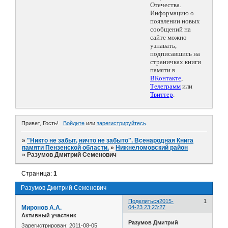
Отечества.
Информацию о
появлении новых
сообщений на
сайте можно
узнавать,
подписавшись на
страничках книги
памяти в
ВКонтакте
,
Телеграмм
или
Твиттер
.
Привет, Гость!
Войдите
или
зарегистрируйтесь
.
»
"Никто не забыт, ничто не забыто". Всенародная Книга
памяти Пензенской области.
»
Нижнеломовский район
»
Разумов Дмитрий Семенович
Страница:
1
Разумов Дмитрий Семенович
Поделиться
2015-
1
Миронов А.А.
04-23 23:23:27
Активный участник
Разумов Дмитрий
Зарегистрирован
: 2011-08-05