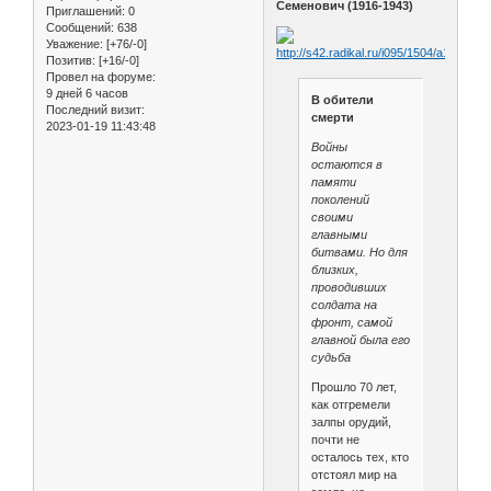
Семенович (1916-1943)
Приглашений:
0
Сообщений:
638
Уважение:
[+76/-0]
Позитив:
[+16/-0]
Провел на форуме:
9 дней 6 часов
В обители
Последний визит:
смерти
2023-01-19 11:43:48
Войны
остаются в
памяти
поколений
своими
главными
битвами. Но для
близких,
проводивших
солдата на
фронт, самой
главной была его
судьба
Прошло 70 лет,
как отгремели
залпы орудий,
почти не
осталось тех, кто
отстоял мир на