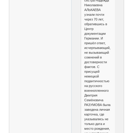
сестра Надежда
Николаевна
АЛЬКАЕВА
узнали почти
через 70 лет,
обратившись в
Центр
документации
Германии. И
пришёл ответ,
исчерпывающий,
не вызывающий
сомнений в
достоверности
фактов. С
присущей
немецкой
педантичностью
на русского
военнопленного
Дмитрия
Семёновича
РАЗУМОВА была
заведена личная
карточка, где
указывались не
только дата и
место рождения,