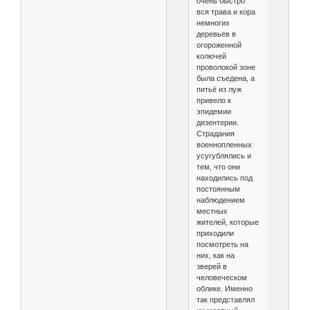
очень быстро
вся трава и кора
немногих
деревьев в
огороженной
колючей
проволокой зоне
была съедена, а
питьё из луж
привело к
эпидемии
дизентерии.
Страдания
военнопленных
усугублялись и
тем, что они
находились под
постоянным
наблюдением
местных
жителей, которые
приходили
посмотреть на
них, как на
зверей в
человеческом
облике. Именно
так представлял