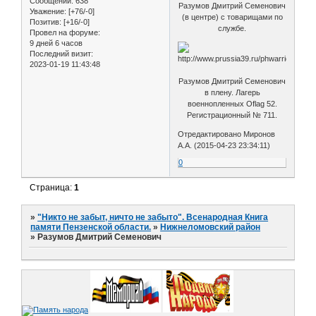
Сообщений:
638
Разумов Дмитрий Семенович
Уважение:
[+76/-0]
(в центре) с товарищами по
Позитив:
[+16/-0]
службе.
Провел на форуме:
9 дней 6 часов
Последний визит:
2023-01-19 11:43:48
Разумов Дмитрий Семенович
в плену. Лагерь
военнопленных Oflag 52.
Регистрационный № 711.
Отредактировано Миронов
А.А. (2015-04-23 23:34:11)
0
Страница:
1
»
"Никто не забыт, ничто не забыто". Всенародная Книга
памяти Пензенской области.
»
Нижнеломовский район
»
Разумов Дмитрий Семенович