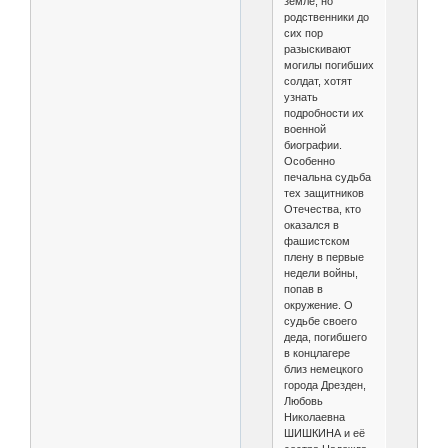
земле, но
родственники до
сих пор
разыскивают
могилы погибших
солдат, хотят
узнать
подробности их
военной
биографии.
Особенно
печальна судьба
тех защитников
Отечества, кто
оказался в
фашистском
плену в первые
недели войны,
попав в
окружение. О
судьбе своего
деда, погибшего
в концлагере
близ немецкого
города Дрезден,
Любовь
Николаевна
ШИШКИНА и её