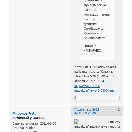
принявшего
мученическую
смерть в
немецком лагере
смерти, –
Дмитрия
Семёновича
Разумова.
Вечная память!
Наталья
КЛИМЕНКО.
Источник: Нижнеломовская
районная газета "Куранты-
Маяк" №27-28 (15405) от 15
апреля 2015 г. - URL:
http://www.kurant-
mayak.ru/news-3-3300.html
0
Поделиться
2015-
2
Миронов А.А.
04-23 23:25:08
Активный участник
Зарегистрирован
: 2011-08-05
Приглашений:
0