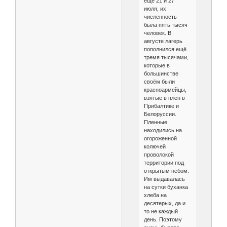
ещё 21 и 27
июля, их
численность
была пять тысяч
человек. В
августе лагерь
пополнился ещё
тремя тысячами,
которые в
большинстве
своём были
красноармейцы,
взятые в плен в
Прибалтике и
Белоруссии.
Пленные
находились на
огороженной
колючей
проволокой
территории под
открытым небом.
Им выдавалась
на сутки буханка
хлеба на
десятерых, да и
то не каждый
день. Поэтому