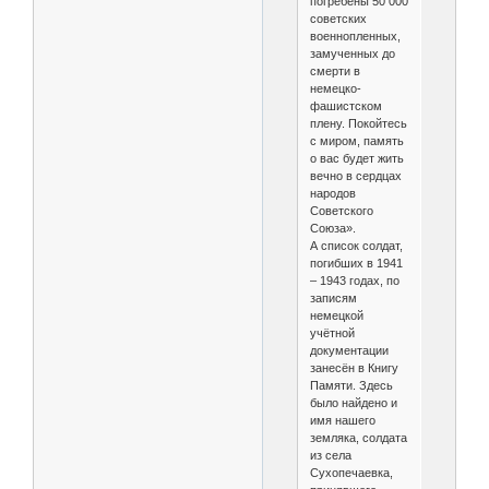
погребены 50 000
советских
военнопленных,
замученных до
смерти в
немецко-
фашистском
плену. Покойтесь
с миром, память
о вас будет жить
вечно в сердцах
народов
Советского
Союза».
А список солдат,
погибших в 1941
– 1943 годах, по
записям
немецкой
учётной
документации
занесён в Книгу
Памяти. Здесь
было найдено и
имя нашего
земляка, солдата
из села
Сухопечаевка,