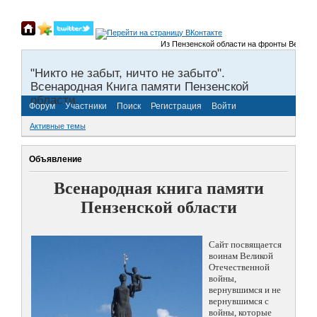
Из Пензенской области на фронты Великой Оте
"Никто не забыт, ничто не забыто".
Всенародная Книга памяти Пензенской
области.
Форум
Участники
Поиск
Регистрация
Войти
Активные темы
Объявление
Всенародная книга памяти
Пензенской области
Сайт посвящается
воинам Великой
Отечественной
войны,
вернувшимся и не
вернувшимся с
войны, которые