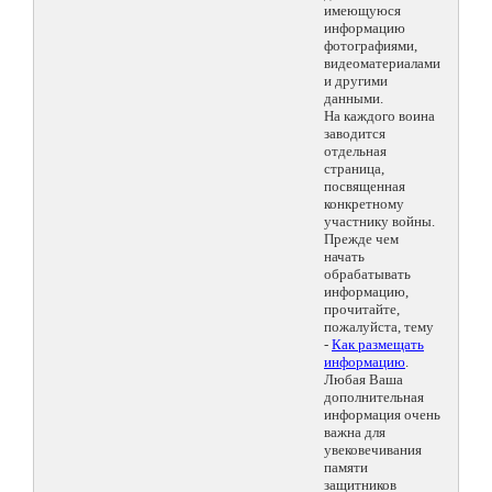
имеющуюся
информацию
фотографиями,
видеоматериалами
и другими
данными.
На каждого воина
заводится
отдельная
страница,
посвященная
конкретному
участнику войны.
Прежде чем
начать
обрабатывать
информацию,
прочитайте,
пожалуйста, тему
-
Как размещать
информацию
.
Любая Ваша
дополнительная
информация очень
важна для
увековечивания
памяти
защитников