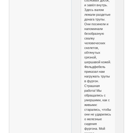
сосновых досок,
и завёл внутрь.
Здесь валом
лежали раздетые
донага трупы.
Они посинели и
напоминали
безобразную
свалку
человеческих
скелетов,
обтянутых
грязной,
шершавой кожей.
Фельдфебель
приказал нам
нагружать трупы
в фургон.
Страшная
работа! Мы
обращались с
умершими, как с
живыми:
старались, чтобы
они не ударились
о железные
сидения
фургона. Мой