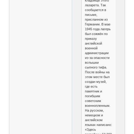
кладбище этого
лазарета. Так
сообщается в
письме,
присланном из
Германии. В мае
1945 года лагерь
был сожжён по
приказу
английской
военной
администрации
из-за опасности
вспышки
сыпного тифа.
После войны на
этом месте был
создан музей,
где есть
памятник и
погибшим
советским
военнопленным.
На русском,
немецком и
английском
языках написано:
«Здесь