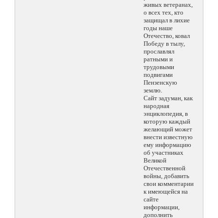
живых ветеранах,
о всех тех, кто
защищал в лихие
годы наше
Отечество, ковал
Победу в тылу,
прославлял
ратными и
трудовыми
подвигами
Пензенскую
землю.
Сайт задуман, как
народная
энциклопедия, в
которую каждый
желающий может
внести известную
ему информацию
об участниках
Великой
Отечественной
войны, добавить
свои комментарии
к имеющейся на
сайте
информации,
дополнить