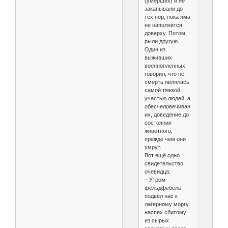
(умерших) и не
закапывали до
тех пор, пока яма
не наполнится
доверху. Потом
рыли другую.
Один из
выживших
военнопленных
говорил, что не
смерть являлась
самой тяжкой
участью людей, а
обесчеловечивание
их, доведение до
состояния
животного,
прежде чем они
умрут.
Вот ещё одно
свидетельство
очевидца:
– Утром
фельдфебель
подвёл нас к
лагерному моргу,
наспех сбитому
из сырых