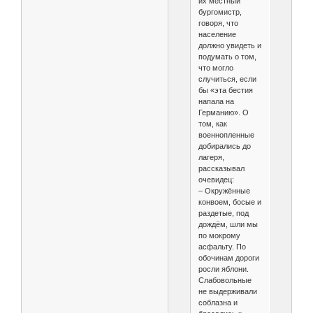
их местный
бургомистр,
говоря, что
население
должно увидеть и
подумать о том,
что могло
случиться, если
бы «эта бестия
напала на
Германию». О
том, как
военнопленные
добирались до
лагеря,
рассказывал
очевидец:
– Окружённые
конвоем, босые и
раздетые, под
дождём, шли мы
по мокрому
асфальту. По
обочинам дороги
росли яблони.
Слабовольные
не выдерживали
соблазна и