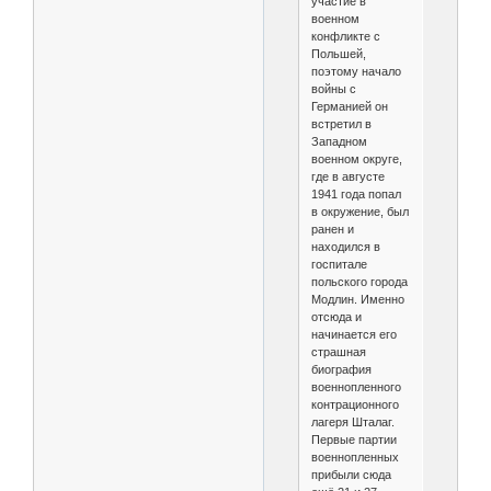
участие в
военном
конфликте с
Польшей,
поэтому начало
войны с
Германией он
встретил в
Западном
военном округе,
где в августе
1941 года попал
в окружение, был
ранен и
находился в
госпитале
польского города
Модлин. Именно
отсюда и
начинается его
страшная
биография
военнопленного
контрационного
лагеря Шталаг.
Первые партии
военнопленных
прибыли сюда