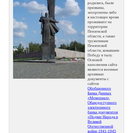
родились, были
призваны,
захоронены либо
в настоящее время
проживают на
территории
Пензенской
области, а также
труженикам
Пензенской
области, ковавшим
Победу в тылу.
Основой
наполнения сайта
являются военные
архивные
документы с
сайтов
Обобщенного
Банка Данных
«Мемориал»
,
Общедоступного
электронного
банка документов
«Подвиг Народа в
Великой
Отечественной
войне 1941-1945