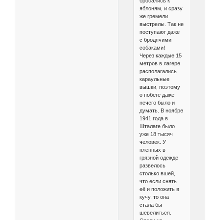
бросались к
яблоням, и сразу
же гремели
выстрелы. Так не
поступают даже
с бродячими
собаками!
Через каждые 15
метров в лагере
располагались
караульные
вышки, поэтому
о побеге даже
нечего было и
думать. В ноябре
1941 года в
Шталаге было
уже 18 тысяч
человек. У
пленных в
грязной одежде
развелось
столько вшей,
что если снять
её и положить в
кучу, то она
стала бы
шевелиться.