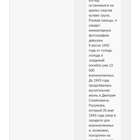
взгляд
остановился на
крепко сжатом
кулаке трупа.
Разжав пальцы, я
увидел
миниатюрную
фотографию
девушки.
К весне 1942
года от голода,
холода и
эпидемий
погибло уже 13
500
военнопленных.
До 1943 года
продолжалась
мучительная
жизнь и Дмитрия
Семёновича
Разумова,
который 26 мая
1943 года умер в
лазарете для
военнопленных
и, возможно,
похоронен на