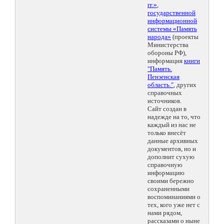
гг.»
,
государственной
информационной
системы «Память
народа»
(проекты
Министерства
обороны РФ),
информация
книги
"Память.
Пензенская
область."
, других
справочных
источников.
Сайт создан в
надежде на то, что
каждый из нас не
только внесёт
данные архивных
документов, но и
дополнит сухую
справочную
информацию
своими бережно
сохраненными
воспоминаниями о
тех, кого уже нет с
нами рядом,
рассказами о ныне