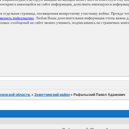
мментарии к имеющейся на сайте информации, дополнить имеющуюся информа
ся отдельная страница, посвященная конкретному участнику войны. Прежде ч
змещать информацию
. Любая Ваша дополнительная информация очень важна дл
овых сообщений на сайте можно узнавать, подписавшись на страничках книг
нзенской области.
»
Земетчинский район
»
Рафальский Павел Адамович