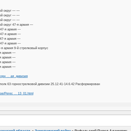
ый округ — —
ый округ — —
ый округ — —
ый округ 47-я армия —
 47-я армия —
 47-я армия —
 47-я армия —
 47-я армия —
4-я армия 9-й стрелковый корпус
-я армия —
-я армия —
-я армия —
-я армия —
-я_горн … ая_дивизия
полк 63 горнострелковой дивизии 25.12.41-14.6.42 Расформирован
noe/Perec … 13_01.html