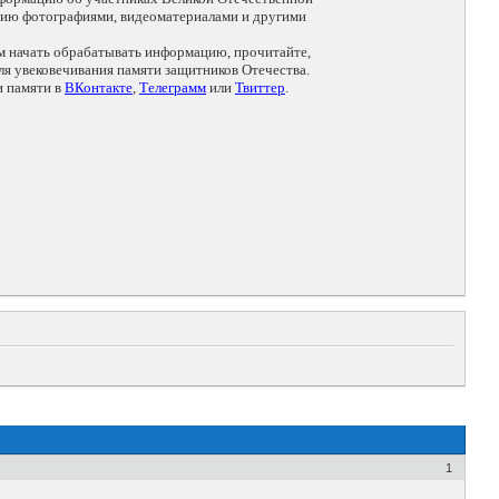
цию фотографиями, видеоматериалами и другими
ем начать обрабатывать информацию, прочитайте,
я увековечивания памяти защитников Отечества.
и памяти в
ВКонтакте
,
Телеграмм
или
Твиттер
.
1