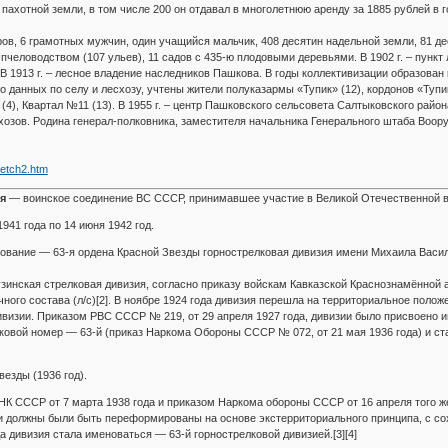
пахотной земли, в том числе 200 он отдавал в многолетнюю аренду за 1885 рублей в г
оров, 6 грамотных мужчин, один учащийся мальчик, 408 десятин надельной земли, 81 де
пчеловодством (107 ульев), 11 садов с 435-ю плодовыми деревьями. В 1902 г. – пунк
В 1913 г. – лесное владение наследников Пашкова. В годы коллективизации образован 
данных по селу и лесхозу, учтены жители полуказармы «Тупик» (12), кордонов «Тупик»
й (4), Квартал №11 (13). В 1955 г. – центр Пашковского сельсовета Салтыковского район
озов. Родина генерал-полковника, заместителя начальника Генерального штаба Вооруж
metch2.htm
я
— воинское соединение ВС СССР, принимавшее участие в Великой Отечественной в
941 года по 14 июня 1942 год.
ование — 63-я ордена Красной Звезды горнострелковая дивизия имени Михаила Васи
зинская стрелковая дивизия, согласно приказу войскам Кавказской Краснознамённой а
ного состава (л/с)[2]. В ноябре 1924 года дивизия перешла на территориальное положе
визии. Приказом РВС СССР № 219, от 29 апреля 1927 года, дивизии было присвоено и
сковой номер — 63-й (приказ Наркома Обороны СССР № 072, от 21 мая 1936 года) и с
езды (1936 год).
К СССР от 7 марта 1938 года и приказом Наркома обороны СССР от 16 апреля того ж
 должны были быть переформированы на основе экстерриториального принципа, с сох
да дивизия стала именоваться — 63-й горнострелковой дивизией.[3][4]