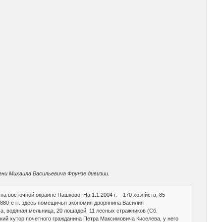
ени Михаила Васильевича Фрунзе дивизии.
 восточной окраине Пашково. На 1.1.2004 г. – 170 хозяйств, 85
880-е гг. здесь помещичья экономия дворянина Василия
са, водяная мельница, 20 лошадей, 11 лесных стражников (Сб.
вский хутор почетного гражданина Петра Максимовича Киселева, у него