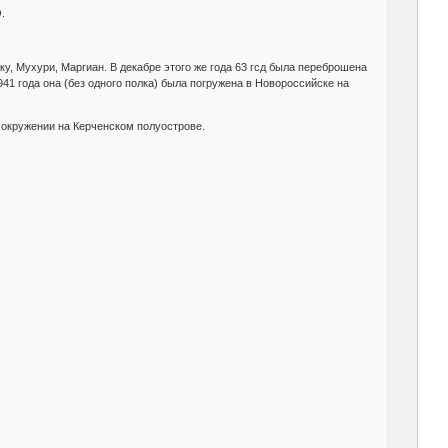
.
ку, Мухури, Маргиан. В декабре этого же года 63 гсд была переброшена
41 года она (без одного полка) была погружена в Новороссийске на
 окружении на Керченском полуострове.