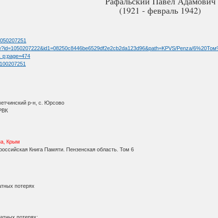
Рафальский Павел Адамович
(1921 - февраль 1942)
=1050207251
limage?id=1050207222&id1=08250c8446be6529df2e2cb2da123d96&path=KPVS/Penza/6%20То
 … p;page=474
=1100207251
етчинский р-н, с. Юрсово
РВК
на, Крым
оссийская Книга Памяти. Пензенская область. Том 6
атных потерях
атных потерях: