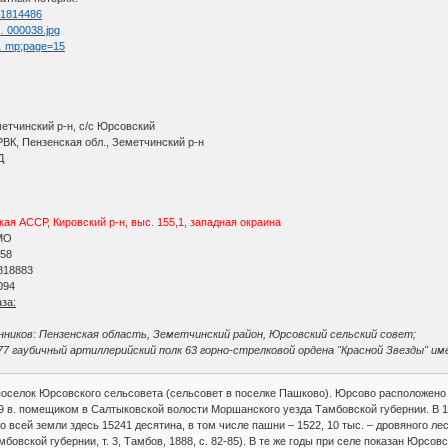
=51814486
 … 000038.jpg
 … mp;page=15
етчинский р-н, с/с Юрсовский
ВК, Пензенская обл., Земетчинский р-н
Д
я АССР, Кировский р-н, выс. 155,1, западная окраина
МО
 58
818883
094
за:
ников: Пензенская область, Земетчинский район, Юрсовский сельский совет;
7 гаубичный артиллерийский полк 63 горно-стрелковой ордена "Красной Звезды" им
поселок Юрсовского сельсовета (сельсовет в поселке Пашково). Юрсово расположено на
9 в. помещиком в Салтыковской волости Моршанского уезда Тамбовской губернии. В 1
 всей земли здесь 15241 десятина, в том числе пашни – 1522, 10 тыс. – дровяного ле
бовской губернии, т. 3, Тамбов, 1888, с. 82-85). В те же годы при селе показан Юрсо