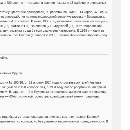
од и 400 десятин – погодно, в имении показано 15 рабочих и экипажных
сятину крестьяне арендовали, 99 рабочих лошадей, 114 коров, 372 овцы,
т лесопереработки на железнодорожной ветке Кустаревка – Вернадовка,
колхоз «Пятилетка». В июне 1936 г. в документах налоговой инспекции –
 (13), Катлино (11), Филиппов (7), Струговой (14), Юго-Морсовский
а, центральная усадьба колхоза имени Кагановича. В 1958 г. – один из
енных Сил России (с января 2003 г.) Евгения Акимовича Карпова (род.
ойне.
льевича Фрунзе.
рмии № 195/18, от 22 апреля 1924 года из состава жителей Кавказа
ние (имела 2 150 человек л/с), в 1931 году после реорганизации армии
мя М. В. Фрунзе — 2-я Грузинская стрелковая дивизия имени товарища
тала — 63-й грузинской горнострелковой дивизией имени товарища
е года была устанавлена единая система комплектования Красной
ранением их номера, но без указания национальной принадлежности. В