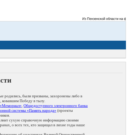
Из Пензенской области на фронты Ве
асти
ые родились, были призваны, захоронены либо в
, ковавшим Победу в тылу.
 «Мемориал»
,
Общедоступного электронного банка
онной системы «Память народа»
(проекты
ников.
дополнит сухую справочную информацию своими
анах, о всех тех, кто защищал в лихие годы наше
нформацию об участниках Великой Отечественной