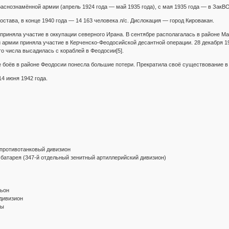
раснознамённой армии (апрель 1924 года — май 1935 года), с мая 1935 года — в ЗакВО
става, в конце 1940 года — 14 163 человека л/с. Дислокация — город Кировакан.
 приняла участие в оккупации северного Ирана. В сентябре располагалась в районе Ма
й армии приняла участие в Керченско-Феодосийской десантной операции. 28 декабря 19
го числа высадилась с кораблей в Феодосии[5].
те боёв в районе Феодосии понесла большие потери. Прекратила своё существование в
 июня 1942 года.
-противотанковый дивизион
 батарея (347-й отдельный зенитный артиллерийский дивизион)
льон
дивизион
ты