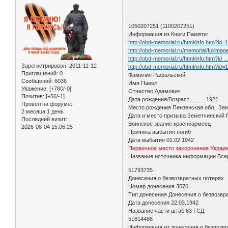
1050207251 (1100207251)
Информация из Книги Памяти:
http://obd-memorial.ru/html/info.htm?id
http://obd-memorial.ru/memorial/ful
http://obd-memorial.ru/html/info.htm?id
Зарегистрирован
: 2011-11-12
http://obd-memorial.ru/html/info.htm?id
Приглашений:
0
Фамилия Рафальский
Сообщений:
6036
Имя Павел
Уважение:
[+780/-0]
Отчество Адамович
Позитив:
[+56/-1]
Дата рождения/Возраст __.__.1921
Провел на форуме:
Место рождения Пензенская обл., Зем
2 месяца 1 день
Дата и место призыва Земетчинский 
Последний визит:
Воинское звание красноармеец
2026-08-04 15:06:25
Причина выбытия погиб
Дата выбытия 01.02.1942
Первичное место захоронения Украи
Название источника информации Всер
51793735
Донесения о безвозвратных потерях
Номер донесения 3570
Тип донесения Донесения о безвозвр
Дата донесения 22.03.1942
Название части штаб 63 ГСД
51814486
Информация из донесения о безвозвр