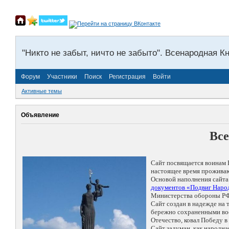
"Никто не забыт, ничто не забыто". Всенародная К
Форум
Участники
Поиск
Регистрация
Войти
Активные темы
Объявление
Все
Сайт посвящается воинам 
настоящее время проживаю
Основой наполнения сайта
документов «Подвиг Народ
Министерства обороны РФ
Сайт создан в надежде на
бережно сохраненными восп
Отечество, ковал Победу 
Сайт задуман, как народн