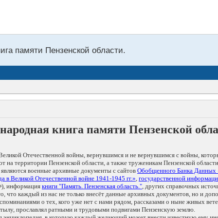
нига памяти Пензенской области.
народная книга памяти Пензенской обл
Великой Отечественной войны, вернувшимся и не вернувшимся с войны, котор
т на территории Пензенской области, а также труженикам Пензенской области
 являются военные архивные документы с сайтов
Обобщенного Банка Данных
а в Великой Отечественной войне 1941-1945 гг.»
,
государственной информаци
), информация
книги "Память. Пензенская область."
, других справочных источ
 то, что каждый из нас не только внесёт данные архивных документов, но и 
оминаниями о тех, кого уже нет с нами рядом, рассказами о ныне живых ветер
в тылу, прославлял ратными и трудовыми подвигами Пензенскую землю.
ая энциклопедия, в которую каждый желающий может внести известную ему и