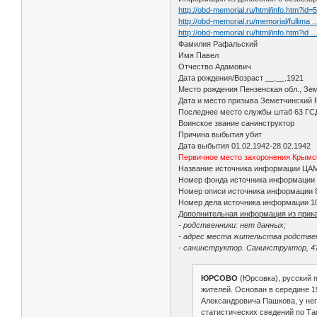
http://obd-memorial.ru/html/info.htm?id
http://obd-memorial.ru/memorial/fullima
http://obd-memorial.ru/html/info.htm?id
Фамилия Рафальский
Имя Павел
Отчество Адамович
Дата рождения/Возраст __.__.1921
Место рождения Пензенская обл., Зем
Дата и место призыва Земетчинский Р
Последнее место службы штаб 63 ГС
Воинское звание санинструктор
Причина выбытия убит
Дата выбытия 01.02.1942-28.02.1942
Первичное место захоронения Крымска
Название источника информации ЦА
Номер фонда источника информации
Номер описи источника информации 
Номер дела источника информации 1
Дополнительная информация из прика
- родственники: нет данных;
- адрес места жительства родствен
- санинструктор. Санинструктор, 47
ЮРСОВО
(Юрсовка), русский 
жителей. Основан в середине 1
Александровича Пашкова, у него
статистических сведений по Там