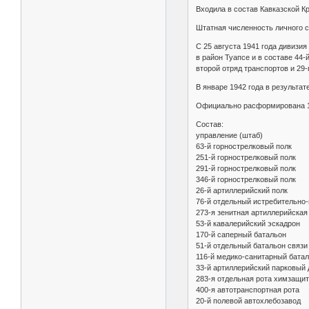
Входила в состав Кавказской К
Штатная численность личного со
С 25 августа 1941 года дивизия
в район Туапсе и в составе 44-
второй отряд транспортов и 29-
В январе 1942 года в результа
Официально расформирована 14
Состав:
управление (штаб)
63-й горнострелковый полк
251-й горнострелковый полк
291-й горнострелковый полк
346-й горнострелковый полк
26-й артиллерийский полк
76-й отдельный истребительно
273-я зенитная артиллерийская
53-й кавалерийский эскадрон
170-й саперный батальон
51-й отдельный батальон связи
116-й медико-санитарный бата
33-й артиллерийский парковый 
283-я отдельная рота химзащи
400-я автотранспортная рота
20-й полевой автохлебозавод