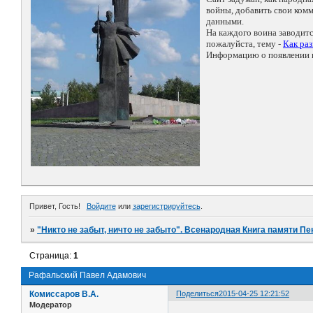
войны, добавить свои ко
данными.
На каждого воина заводит
пожалуйста, тему -
Как ра
Информацию о появлении н
Привет, Гость!
Войдите
или
зарегистрируйтесь
.
»
"Никто не забыт, ничто не забыто". Всенародная Книга памяти Пе
Страница:
1
Рафальский Павел Адамович
Комиссаров В.А.
Поделиться
2015-04-25 12:21:52
Модератор