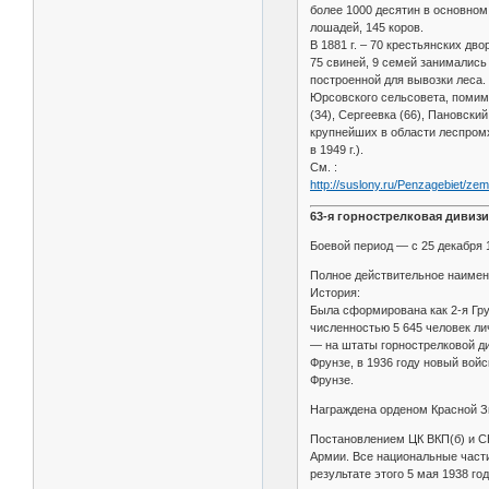
более 1000 десятин в основном 
лошадей, 145 коров.
В 1881 г. – 70 крестьянских дв
75 свиней, 9 семей занимались 
построенной для вывозки леса. 
Юрсовского сельсовета, помимо 
(34), Сергеевка (66), Пановски
крупнейших в области леспромх
в 1949 г.).
См. :
http://suslony.ru/Penzagebiet/ze
63-я горнострелковая дивизи
Боевой период — с 25 декабря 1
Полное действительное наимен
История:
Была сформирована как 2-я Гру
численностью 5 645 человек лич
— на штаты горнострелковой ди
Фрунзе, в 1936 году новый вой
Фрунзе.
Награждена орденом Красной Зв
Постановлением ЦК ВКП(б) и СН
Армии. Все национальные части
результате этого 5 мая 1938 го