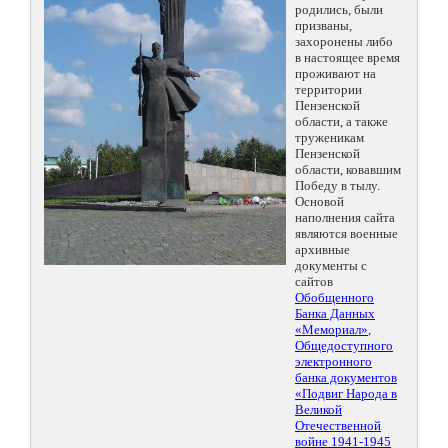
родились, были
призваны,
захоронены либо
в настоящее время
проживают на
территории
Пензенской
области, а также
труженикам
Пензенской
области, ковавшим
Победу в тылу.
Основой
наполнения сайта
являются военные
архивные
документы с
сайтов
Обобщенного
Банка Данных
«Мемориал»
,
Общедоступного
электронного
банка документов
«Подвиг Народа в
Великой
Отечественной
войне 1941-1945