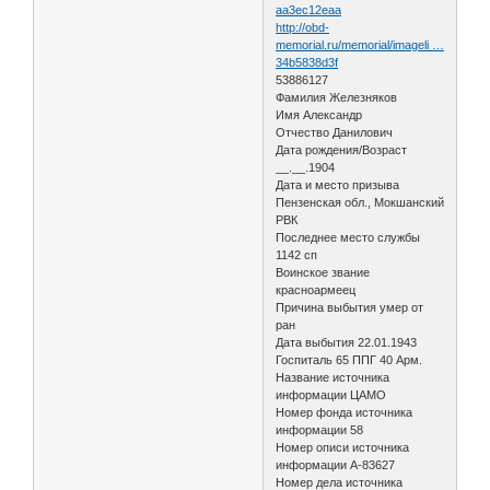
aa3ec12eaa
http://obd-
memorial.ru/memorial/imageli …
34b5838d3f
53886127
Фамилия Железняков
Имя Александр
Отчество Данилович
Дата рождения/Возраст
__.__.1904
Дата и место призыва
Пензенская обл., Мокшанский
РВК
Последнее место службы
1142 сп
Воинское звание
красноармеец
Причина выбытия умер от
ран
Дата выбытия 22.01.1943
Госпиталь 65 ППГ 40 Арм.
Название источника
информации ЦАМО
Номер фонда источника
информации 58
Номер описи источника
информации А-83627
Номер дела источника