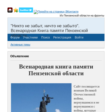
Из Пензенской области на фронты Великой 
"Никто не забыт, ничто не забыто".
Всенародная Книга памяти Пензенской
области.
Форум
Участники
Поиск
Регистрация
Войти
Активные темы
Объявление
Всенародная книга памяти
Пензенской области
Сайт посвящается
воинам Великой
Отечественной
войны,
вернувшимся и не
вернувшимся с
войны, которые