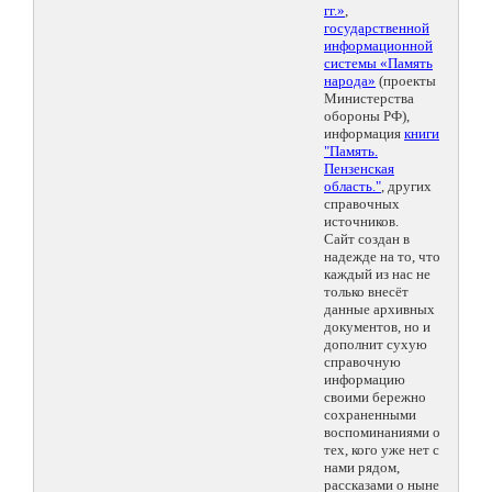
гг.»
,
государственной
информационной
системы «Память
народа»
(проекты
Министерства
обороны РФ),
информация
книги
"Память.
Пензенская
область."
, других
справочных
источников.
Сайт создан в
надежде на то, что
каждый из нас не
только внесёт
данные архивных
документов, но и
дополнит сухую
справочную
информацию
своими бережно
сохраненными
воспоминаниями о
тех, кого уже нет с
нами рядом,
рассказами о ныне