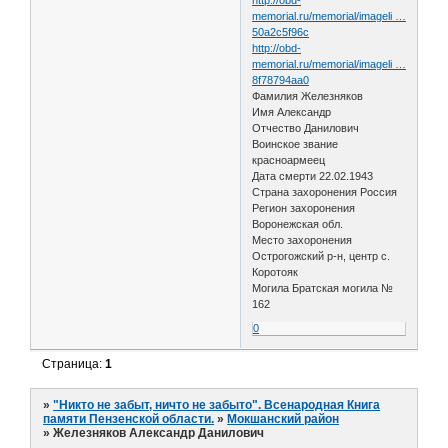
memorial.ru/memorial/imageli …
50a2c5f96c
http://obd-
memorial.ru/memorial/imageli …
8f78794aa0
Фамилия Железняков
Имя Александр
Отчество Данилович
Воинское звание
красноармеец
Дата смерти 22.02.1943
Страна захоронения Россия
Регион захоронения
Воронежская обл.
Место захоронения
Острогожский р-н, центр с.
Коротояк
Могила Братская могила №
162
0
Страница:
1
»
"Никто не забыт, ничто не забыто". Всенародная Книга
памяти Пензенской области.
»
Мокшанский район
»
Железняков Александр Данилович