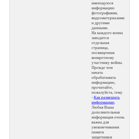
имеющуюся
информацию
фотографиями,
видеоматериалами
и другими
данными.
На каждого воина
заводится
отдельная
страница,
посвященная
конкретному
участнику войны.
Прежде чем
начать
обрабатывать
информацию,
прочитайте,
пожалуйста, тему
-
Как размещать
информацию
.
Любая Ваша
дополнительная
информация очень
важна для
увековечивания
памяти
защитников