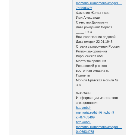
memorial.ru/memorial/imageli …
7af49d376f
Фамилия Железняков
Имя Александр
Отчество Данилович
Дата рождения/Возраст
__.__.1904
Воинское звание рядовой
Дата смерти 22.01.1943
Страна захоронения Россия
Регион захоронения
Воронежская обл.
Место захоронения
Репьевский р-н, юго-
восточная окраина с.
Прилепы
Могила Братская могила №
397
87453499
Информация из списков
захоронения
http://obd-
memorial.ru/html/info.htm?
id=87453499
http://obd-
memorial.ru/memorial/imageli …
0e9663d078