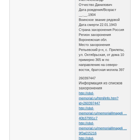
Отчество Данилович
Дата рождения/Возраст
__.__.1904
Воинское звание рядовой
Дата смерти 22.01.1943
Страна захоронения Россия
Регион захоронения
Воронежская обл.
Место захоронения
Репьевский р-н, с. Прилепы,
ул. Октябрьская, от дома 10
примерно 365 м по
направлению на северо-
восток, братская могила 397
260397447
Информация из списков
захоронения
http://obd-
memorial.ru/html/info.htm?
id=260397447
http://obd-
memorial.ru/memorial/imageli …
40b37991c7
http://obd-
memorial.ru/memorial/imageli …
9f3a015216
http://obd-