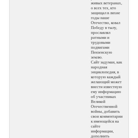
живых ветеранах,
о всех тех, кто
защищал в лихие
годы наше
Отечество, ковал
Победу в тылу,
прославлял
ратными и
трудовыми
подвигами
Пензенскую
землю.
Сайт задуман, как
народная
энциклопедия, в
которую каждый
желающий может
внести известную
ему информацию
об участниках
Великой
Отечественной
войны, добавить
свои комментарии
к имеющейся на
сайте
информации,
дополнить