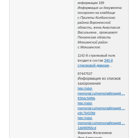
информации 189
Информация из документа:
похоронен на кладбище
с.Прилепы Колбинского
района Воронежской
области, жена Анастасия
Васильевна , проживает
Пензенская область
Мокшанский район
с.Мокшанское.
1142-й стрелковый полк
входил в состав
340-й
стрелковой дивизии
...
87447537
Информация из списков
захоронения
http://obd-
memorial.ru/memorial/imageli …
830dc56f6b
http://obd-
memorial.ru/memorial/imageli …
e9c76433fd
http://obd-
memorial.ru/memorial/imageli …
1dd46956cd
Фамилия Железняков
Имя Александр