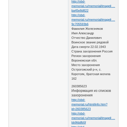
http://obd-
memorial.ru/memorial/imageli …
ba45e8d822
http://obd-
memorial.ru/memorial/imageli …
9c705593b6
Фамилия Железняков
Имя Александр
Отчество Данилович
Воинское звание рядовой
Дата смерти 22.02.1943
Страна захоронения Россия
Регион захоронения
Воронежская обл.
Место захоронения
Острогожский р-н, с.
Коротояк, братская могила
162
260385623
Информация из списков
захоронения
http://obd-
memorial.ru/html/info.htm?
id=260385623
http://obd-
memorial.ru/memorial/imageli …
bb9fddfb5f
http://obd-