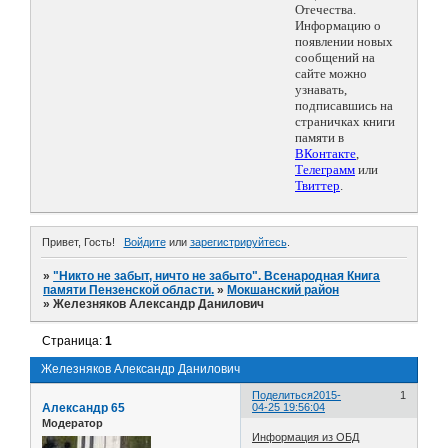
Отечества.
Информацию о
появлении новых
сообщений на
сайте можно
узнавать,
подписавшись на
страничках книги
памяти в
ВКонтакте
,
Телеграмм
или
Твиттер
.
Привет, Гость!
Войдите
или
зарегистрируйтесь
.
»
"Никто не забыт, ничто не забыто". Всенародная Книга
памяти Пензенской области.
»
Мокшанский район
»
Железняков Александр Данилович
Страница:
1
Железняков Александр Данилович
Поделиться
2015-
1
Александр 65
04-25 19:56:04
Модератор
Информация из ОБД