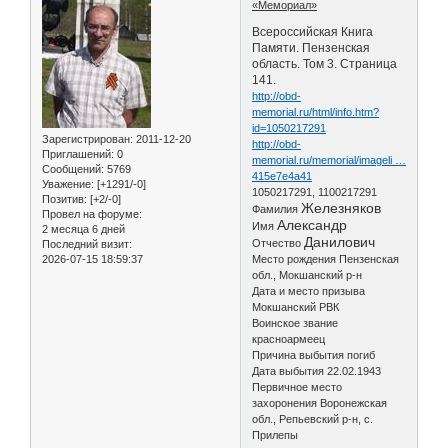
«Мемориал»
Всероссийская Книга
Памяти. Пензенская
область. Том 3. Страница
141.
http://obd-
memorial.ru/html/info.htm?
id=1050217291
Зарегистрирован
: 2011-12-20
http://obd-
Приглашений:
0
memorial.ru/memorial/imageli …
Сообщений:
5769
415e7e4a41
Уважение:
[+1291/-0]
1050217291, 1100217291
Позитив:
[+2/-0]
Железняков
Фамилия
Провел на форуме:
Александр
Имя
2 месяца 6 дней
Данилович
Отчество
Последний визит:
2026-07-15 18:59:37
Место рождения Пензенская
обл., Мокшанский р-н
Дата и место призыва
Мокшанский РВК
Воинское звание
красноармеец
Причина выбытия погиб
Дата выбытия 22.02.1943
Первичное место
захоронения Воронежская
обл., Репьевский р-н, с.
Прилепы