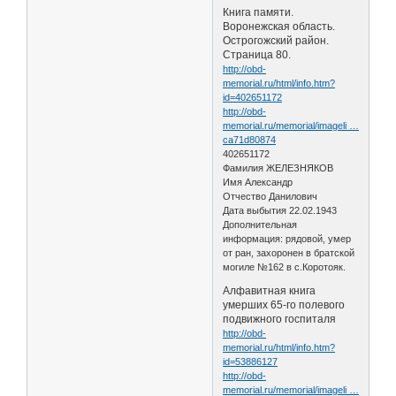
Книга памяти.
Воронежская область.
Острогожский район.
Страница 80.
http://obd-
memorial.ru/html/info.htm?
id=402651172
http://obd-
memorial.ru/memorial/imageli …
ca71d80874
402651172
Фамилия ЖЕЛЕЗНЯКОВ
Имя Александр
Отчество Данилович
Дата выбытия 22.02.1943
Дополнительная
информация: рядовой, умер
от ран, захоронен в братской
могиле №162 в с.Коротояк.
Алфавитная книга
умерших 65-го полевого
подвижного госпиталя
http://obd-
memorial.ru/html/info.htm?
id=53886127
http://obd-
memorial.ru/memorial/imageli …