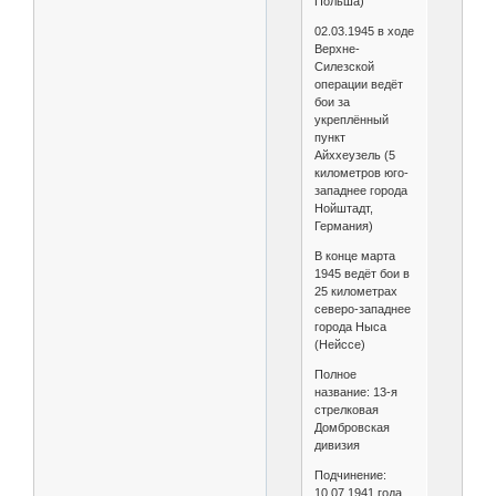
Польша)
02.03.1945 в ходе
Верхне-
Силезской
операции ведёт
бои за
укреплённый
пункт
Айххеузель (5
километров юго-
западнее города
Нойштадт,
Германия)
В конце марта
1945 ведёт бои в
25 километрах
северо-западнее
города Ныса
(Нейссе)
Полное
название: 13-я
стрелковая
Домбровская
дивизия
Подчинение:
10.07.1941 года