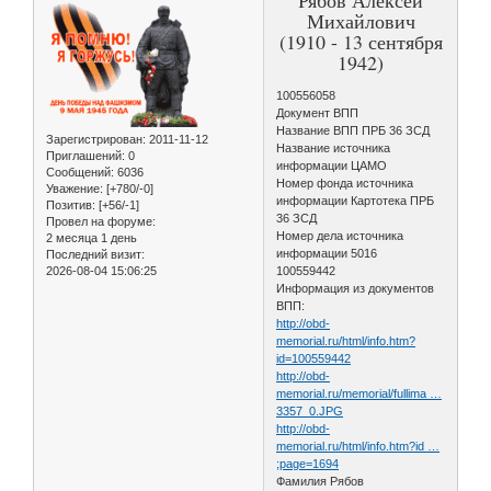
Михайлович
(1910 - 13 сентября
1942)
100556058
Документ ВПП
Название ВПП ПРБ 36 ЗСД
Зарегистрирован
: 2011-11-12
Название источника
Приглашений:
0
информации ЦАМО
Сообщений:
6036
Номер фонда источника
Уважение:
[+780/-0]
информации Картотека ПРБ
Позитив:
[+56/-1]
36 ЗСД
Провел на форуме:
Номер дела источника
2 месяца 1 день
информации 5016
Последний визит:
2026-08-04 15:06:25
100559442
Информация из документов
ВПП:
http://obd-
memorial.ru/html/info.htm?
id=100559442
http://obd-
memorial.ru/memorial/fullima …
3357_0.JPG
http://obd-
memorial.ru/html/info.htm?id …
;page=1694
Фамилия Рябов