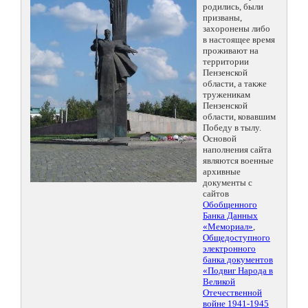
родились, были
призваны,
захоронены либо
в настоящее время
проживают на
территории
Пензенской
области, а также
труженикам
Пензенской
области, ковавшим
Победу в тылу.
Основой
наполнения сайта
являются военные
архивные
документы с
сайтов
Обобщенного
Банка Данных
«Мемориал»
,
Общедоступного
электронного
банка документов
«Подвиг Народа в
Великой
Отечественной
войне 1941-1945