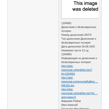
1294961
Донесения о безвозвратных
потерях
Номер донесения 25474
Тип донесения Донесения о
безвозвратных потерях
Дата донесения 26.09.1942
Название части 13 сд
1294993
Информация из донесения о
безвозвратных потерях:
http://obd-
memorial.ru/html/info.htm?
id=1294993
http://obd-
memorial.ru/memorial/fullima …
000181.jpg
http://obd-
memorial.ru/html/info.htm?id …
amp;page=5
Фамилия Рябов
Имя Алексей
Отчество Михайлович