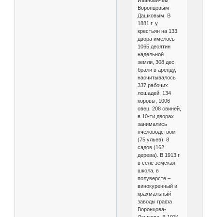
Ивановичем
Воронцовым-
Дашковым. В
1881 г. у
крестьян на 133
двора имелось
1065 десятин
надельной
земли, 308 дес.
брали в аренду,
насчитывалось
337 рабочих
лошадей, 134
коровы, 1006
овец, 208 свиней,
в 10-ти дворах
занимались
пчеловодством
(75 ульев), 8
садов (162
дерева). В 1913 г.
в селе земская
школа, в
полуверсте –
винокуренный и
крахмальный
заводы графа
Воронцова-