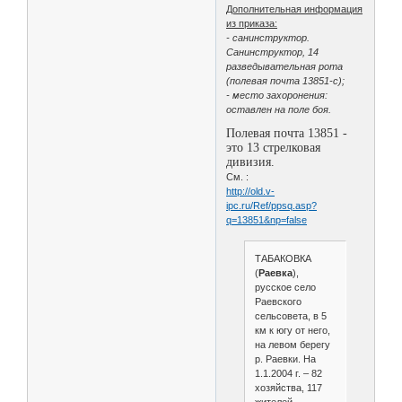
Дополнительная информация
из приказа:
- санинструктор.
Санинструктор, 14
разведывательная рота
(полевая почта 13851-с);
- место захоронения:
оставлен на поле боя.
Полевая почта 13851 -
это 13 стрелковая
дивизия.
См. :
http://old.v-
ipc.ru/Ref/ppsq.asp?
q=13851&np=false
ТАБАКОВКА
(
Раевка
),
русское село
Раевского
сельсовета, в 5
км к югу от него,
на левом берегу
р. Раевки. На
1.1.2004 г. – 82
хозяйства, 117