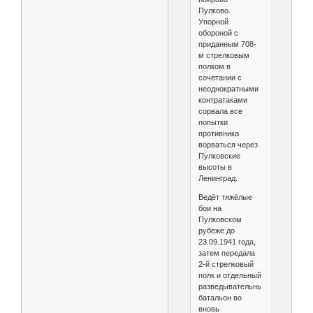
Пулково.
Упорной
обороной с
приданным 708-
м стрелковым
полком в
сочетании с
неоднократными
контратаками
сорвала все
попытки
противника
ворваться через
Пулковские
высоты в
Ленинград.
Ведёт тяжёлые
бои на
Пулковском
рубеже до
23.09.1941 года,
затем передала
2-й стрелковый
полк и отдельный
разведывательный
батальон во
вновь