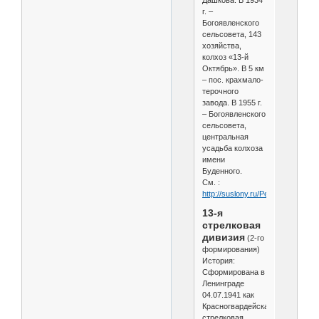
Дашкова. В 1934
г. –
Богоявленского
сельсовета, 143
хозяйства,
колхоз «13-й
Октябрь». В 5 км
– пос. крахмало-
терочного
завода. В 1955 г.
– Богоявленского
сельсовета,
центральная
усадьба колхоза
имени
Буденного.
См. :
http://suslony.ru/Penzagebiet/ze
13-я
стрелковая
дивизия
(2-го
формирования)
История:
Сформирована в
Ленинграде
04.07.1941 как
Красногвардейская
стрелковая