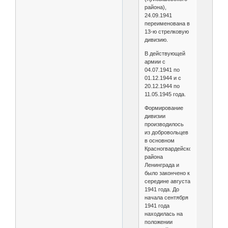
района),
24.09.1941
переименована в
13-ю стрелковую
дивизию.
В действующей
армии с
04.07.1941 по
01.12.1944 и с
20.12.1944 по
11.05.1945 года.
Формирование
дивизии
производилось
из добровольцев
в основном
Красногвардейского
района
Ленинграда и
было закончено к
середине августа
1941 года. До
начала сентября
1941 года
находилась на
положении