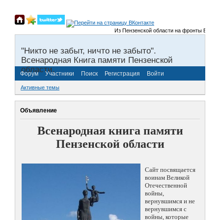
Из Пензенской области на фронты Великой Оте
"Никто не забыт, ничто не забыто".
Всенародная Книга памяти Пензенской
области.
Форум
Участники
Поиск
Регистрация
Войти
Активные темы
Объявление
Всенародная книга памяти
Пензенской области
Сайт посвящается
воинам Великой
Отечественной
войны,
вернувшимся и не
вернувшимся с
войны, которые