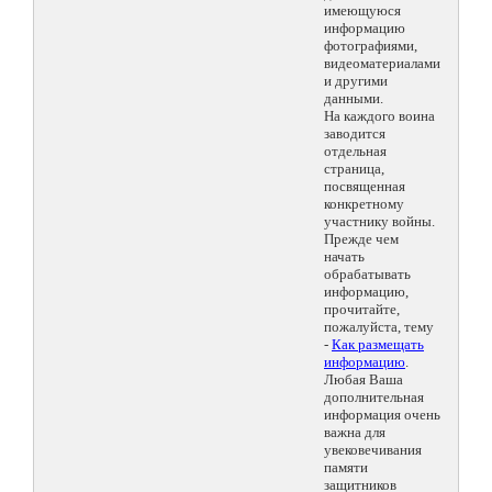
имеющуюся
информацию
фотографиями,
видеоматериалами
и другими
данными.
На каждого воина
заводится
отдельная
страница,
посвященная
конкретному
участнику войны.
Прежде чем
начать
обрабатывать
информацию,
прочитайте,
пожалуйста, тему
-
Как размещать
информацию
.
Любая Ваша
дополнительная
информация очень
важна для
увековечивания
памяти
защитников