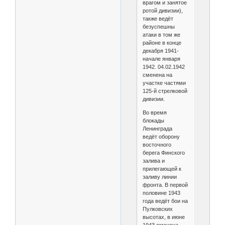
врагом и занятое
ротой дивизии),
также ведёт
безуспешны
атаки в том же
районе в конце
декабря 1941-
начале января
1942. 04.02.1942
сменена на
участке частями
125-й стрелковой
дивизии.
Во время
блокады
Ленинграда
ведёт оборону
восточного
берега Финского
залива и
прилегающей к
заливу линии
фронта. В первой
половине 1943
года ведёт бои на
Пулковских
высотах, в июне