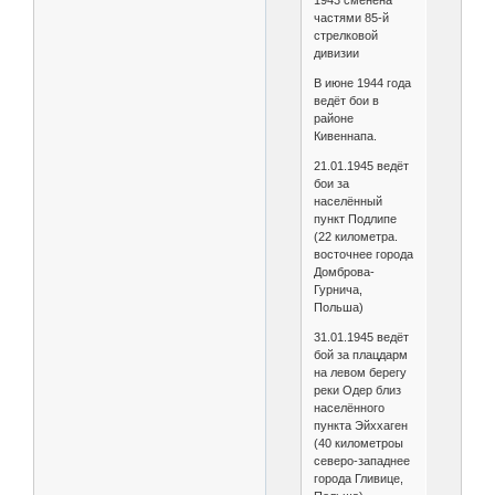
1943 сменена
частями 85-й
стрелковой
дивизии
В июне 1944 года
ведёт бои в
районе
Кивеннапа.
21.01.1945 ведёт
бои за
населённый
пункт Подлипе
(22 километра.
восточнее города
Домброва-
Гурнича,
Польша)
31.01.1945 ведёт
бой за плацдарм
на левом берегу
реки Одер близ
населённого
пункта Эйххаген
(40 километроы
северо-западнее
города Гливице,