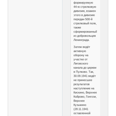
формируемую
44-ю стрелковую
дивизию, взамен
этого в дивизию
передан 500-й
стрелковый полк,
также
сформированный
из добровольцев
Ленинграда.
Затем ведёт
активную
оборону на
участке от
Лиговского
канала до церкви
в Пулково. Так,
30.09.1941 ведёт
не принесшее
результатов
наступление на
Кискино, Верхнее
Койрово, Гонгози,
Верхнее
Кузьмино
(28.11.1941
оставленной