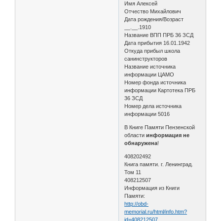
Имя Алексей
Отчество Михайлович
Дата рождения/Возраст
__.__.1910
Название ВПП ПРБ 36 ЗСД
Дата прибытия 16.01.1942
Откуда прибыл школа
санинструкторов
Название источника
информации ЦАМО
Номер фонда источника
информации Картотека ПРБ
36 ЗСД
Номер дела источника
информации 5016
В Книге Памяти Пензенской
области
информация не
обнаружена
!
408202492
Книга памяти. г. Ленинград.
Том 11
408212507
Информация из Книги
Памяти:
http://obd-
memorial.ru/html/info.htm?
id=408212507