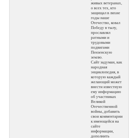
живых ветеранах,
о всех тех, кто
защищал в лихие
годы наше
Отечество, ковал
Победу в тылу,
прославлял
ратными и
трудовыми
подвигами
Пензенскую
землю.
Сайт задуман, как
народная
энциклопедия, в
которую каждый
желающий может
внести известную
ему информацию
об участниках
Великой
Отечественной
войны, добавить
свои комментарии
к имеющейся на
сайте
информации,
дополнить