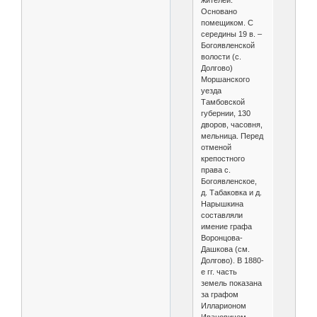
жителей.
Основано
помещиком. С
середины 19 в. –
Богоявленской
волости (с.
Долгово)
Моршанского
уезда
Тамбовской
губернии, 130
дворов, часовня,
мельница. Перед
отменой
крепостного
права с.
Богоявленское,
д. Табаковка и д.
Нарышкина
составляли
имение графа
Воронцова-
Дашкова (см.
Долгово). В 1880-
е гг. часть
земель показана
за графом
Илларионом