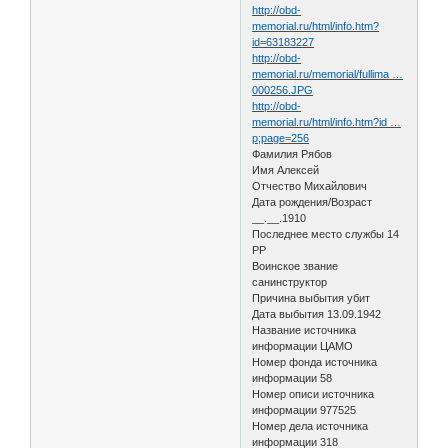
http://obd-
memorial.ru/html/info.htm?
id=63183227
http://obd-
memorial.ru/memorial/fullima …
000256.JPG
http://obd-
memorial.ru/html/info.htm?id …
p;page=256
Фамилия Рябов
Имя Алексей
Отчество Михайлович
Дата рождения/Возраст
__.__.1910
Последнее место службы 14
РР
Воинское звание
санинструктор
Причина выбытия убит
Дата выбытия 13.09.1942
Название источника
информации ЦАМО
Номер фонда источника
информации 58
Номер описи источника
информации 977525
Номер дела источника
информации 318