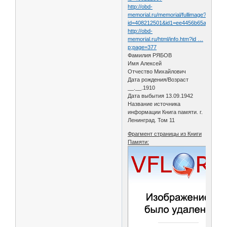
http://obd-
memorial.ru/memorial/fullimage?
id=408212501&id1=ee4456b65a6ce458
http://obd-
memorial.ru/html/info.htm?id …
p;page=377
Фамилия РЯБОВ
Имя Алексей
Отчество Михайлович
Дата рождения/Возраст
__.__.1910
Дата выбытия 13.09.1942
Название источника
информации Книга памяти. г.
Ленинград. Том 11
Фрагмент страницы из Книги
Памяти: