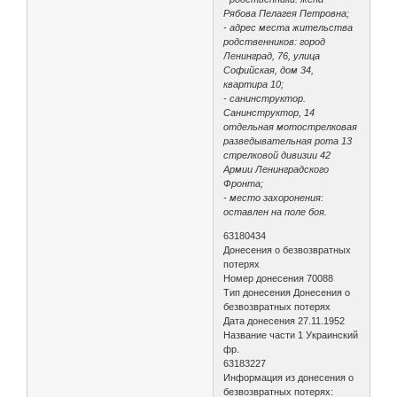
Рябова Пелагея Петровна;
- адрес места жительства
родственников: город
Ленинград, 76, улица
Софийская, дом 34,
квартира 10;
- санинструктор.
Санинструктор, 14
отдельная мотострелковая
разведывательная рота 13
стрелковой дивизии 42
Армии Ленинградского
Фронта;
- место захоронения:
оставлен на поле боя.
63180434
Донесения о безвозвратных
потерях
Номер донесения 70088
Тип донесения Донесения о
безвозвратных потерях
Дата донесения 27.11.1952
Название части 1 Украинский
фр.
63183227
Информация из донесения о
безвозвратных потерях: