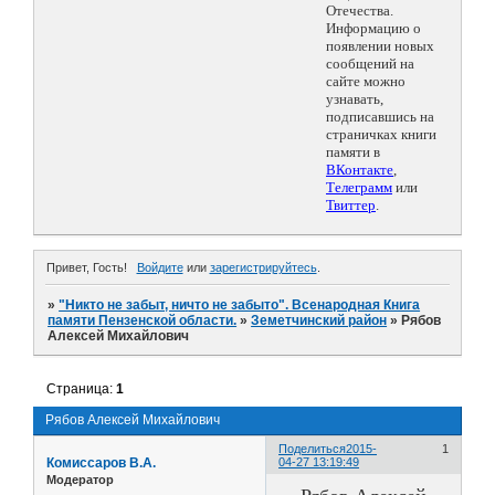
Отечества.
Информацию о
появлении новых
сообщений на
сайте можно
узнавать,
подписавшись на
страничках книги
памяти в
ВКонтакте
,
Телеграмм
или
Твиттер
.
Привет, Гость!
Войдите
или
зарегистрируйтесь
.
»
"Никто не забыт, ничто не забыто". Всенародная Книга
памяти Пензенской области.
»
Земетчинский район
»
Рябов
Алексей Михайлович
Страница:
1
Рябов Алексей Михайлович
Поделиться
2015-
1
Комиссаров В.А.
04-27 13:19:49
Модератор
Рябов Алексей