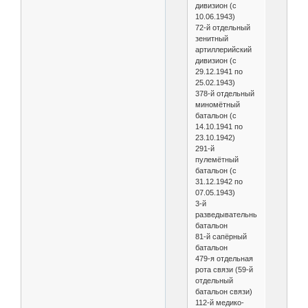
дивизион (с
10.06.1943)
72-й отдельный
зенитный
артиллерийский
дивизион (с
29.12.1941 по
25.02.1943)
378-й отдельный
миномётный
батальон (с
14.10.1941 по
23.10.1942)
291-й
пулемётный
батальон (с
31.12.1942 по
07.05.1943)
3-й
разведывательный
батальон
81-й сапёрный
батальон
479-я отдельная
рота связи (59-й
отдельный
батальон связи)
112-й медико-