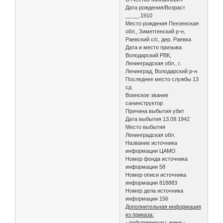
Дата рождения/Возраст
__.__.1910
Место рождения Пензенская
обл., Зиметгенский р-н,
Раевский с/с, дер. Раевка
Дата и место призыва
Володарский РВК,
Ленинградская обл., г.
Ленинград, Володарский р-н
Последнее место службы 13
сд
Воинское звание
санинструктор
Причина выбытия убит
Дата выбытия 13.09.1942
Место выбытия
Ленинградская обл.
Название источника
информации ЦАМО
Номер фонда источника
информации 58
Номер описи источника
информации 818883
Номер дела источника
информации 156
Дополнительная информация
из приказа:
- родственники: жена -