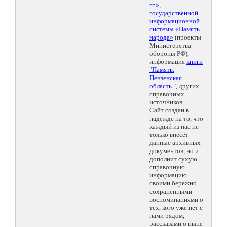
гг.»
,
государственной
информационной
системы «Память
народа»
(проекты
Министерства
обороны РФ),
информация
книги
"Память.
Пензенская
область."
, других
справочных
источников.
Сайт создан в
надежде на то, что
каждый из нас не
только внесёт
данные архивных
документов, но и
дополнит сухую
справочную
информацию
своими бережно
сохраненными
воспоминаниями о
тех, кого уже нет с
нами рядом,
рассказами о ныне