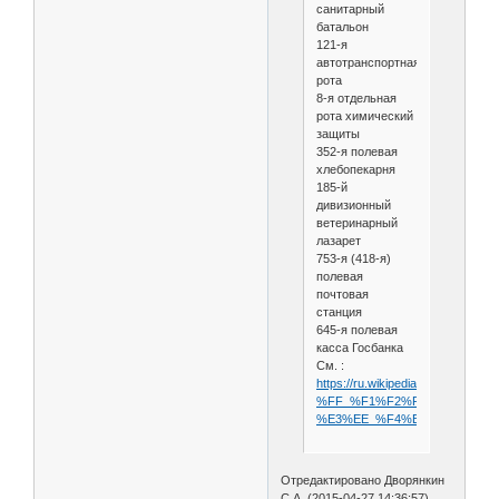
санитарный
батальон
121-я
автотранспортная
рота
8-я отдельная
рота химический
защиты
352-я полевая
хлебопекарня
185-й
дивизионный
ветеринарный
лазарет
753-я (418-я)
полевая
почтовая
станция
645-я полевая
касса Госбанка
См. :
https://ru.wikipedia.org/wiki/13-
%FF_%F1%F2%F0%E5%EB%E
%E3%EE_%F4%EE%F0%EC%E
Отредактировано Дворянкин
С.А. (2015-04-27 14:36:57)