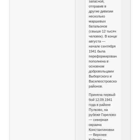
запасной,
отправив в
другие дивизии
несколько
маршевых
батальонов
(свыше 12 тысяч
человек). В конце
августа —
начале сентября
1941 была
переформирована,
пополнена в
основном
добровольцами
Выборгского и
Василеостровского
районов.
Приняла первый
бой 12.09.1941
года в районе
Пулково, на
рубеже Горелово
— северная
окраина
Константиновки
— Верхнее
Койрово —