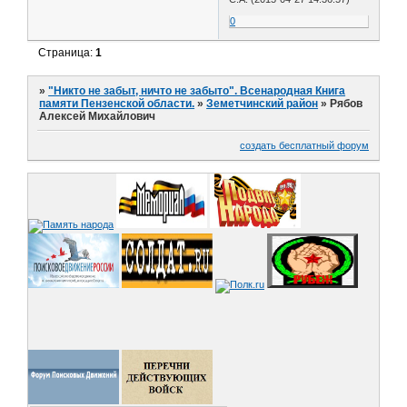
0
Страница:
1
»
"Никто не забыт, ничто не забыто". Всенародная Книга
памяти Пензенской области.
»
Земетчинский район
»
Рябов
Алексей Михайлович
создать бесплатный форум