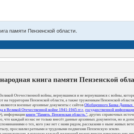
нига памяти Пензенской области.
народная книга памяти Пензенской обл
Великой Отечественной войны, вернувшимся и не вернувшимся с войны, котор
т на территории Пензенской области, а также труженикам Пензенской области
 являются военные архивные документы с сайтов
Обобщенного Банка Данных
а в Великой Отечественной войне 1941-1945 гг.»
,
государственной информаци
), информация
книги "Память. Пензенская область."
, других справочных источ
 то, что каждый из нас не только внесёт данные архивных документов, но и 
оминаниями о тех, кого уже нет с нами рядом, рассказами о ныне живых ветер
в тылу, прославлял ратными и трудовыми подвигами Пензенскую землю.
ая энциклопедия, в которую каждый желающий может внести известную ему и