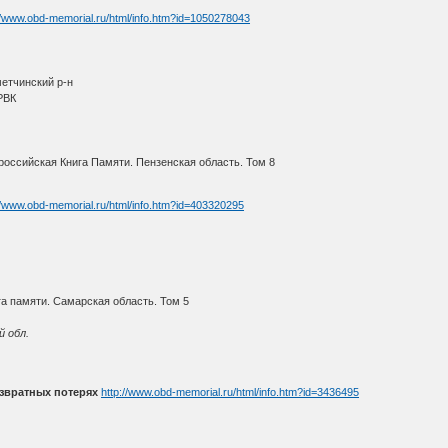
//www.obd-memorial.ru/html/info.htm?id=1050278043
метчинский р-н
РВК
оссийская Книга Памяти. Пензенская область. Том 8
//www.obd-memorial.ru/html/info.htm?id=403320295
а памяти. Самарская область. Том 5
й обл.
звратных потерях
http://www.obd-memorial.ru/html/info.htm?id=3436495