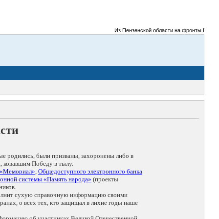
Из Пензенской области на фронты Великой О
асти
ые родились, были призваны, захоронены либо в
, ковавшим Победу в тылу.
 «Мемориал»
,
Общедоступного электронного банка
онной системы «Память народа»
(проекты
ников.
дополнит сухую справочную информацию своими
анах, о всех тех, кто защищал в лихие годы наше
нформацию об участниках Великой Отечественной