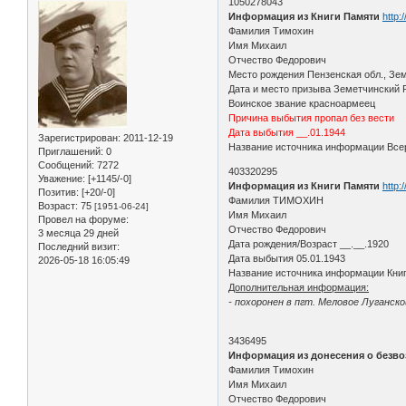
1050278043
Информация из Книги Памяти
http:
Фамилия Тимохин
Имя Михаил
Отчество Федорович
Место рождения Пензенская обл., Зе
Дата и место призыва Земетчинский 
Воинское звание красноармеец
Причина выбытия пропал без вести
Дата выбытия __.01.1944
Зарегистрирован
: 2011-12-19
Название источника информации Всер
Приглашений:
0
Сообщений:
7272
403320295
Уважение:
[+1145/-0]
Информация из Книги Памяти
http:
Позитив:
[+20/-0]
Фамилия ТИМОХИН
Возраст:
75
[1951-06-24]
Имя Михаил
Провел на форуме:
Отчество Федорович
3 месяца 29 дней
Дата рождения/Возраст __.__.1920
Последний визит:
Дата выбытия 05.01.1943
2026-05-18 16:05:49
Название источника информации Книг
Дополнительная информация:
- похоронен в пгт. Меловое Луганско
3436495
Информация из донесения о безво
Фамилия Тимохин
Имя Михаил
Отчество Федорович