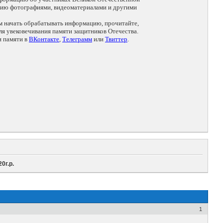
цию фотографиями, видеоматериалами и другими
ем начать обрабатывать информацию, прочитайте,
я увековечивания памяти защитников Отечества.
и памяти в
ВКонтакте
,
Телеграмм
или
Твиттер
.
0г.р.
1