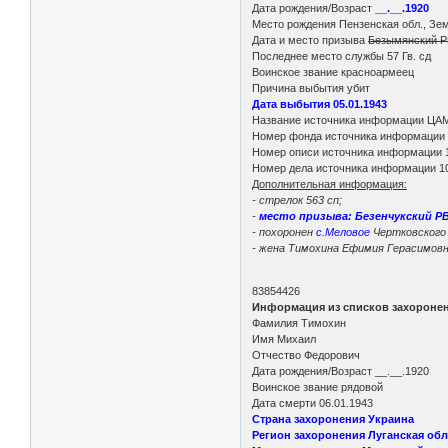
Дата рождения/Возраст
__.__.1920
Место рождения Пензенская обл., Зе
Дата и место призыва
Безымянский РВ
Последнее место службы 57 Гв. сд
Воинское звание красноармеец
Причина выбытия убит
Дата выбытия 05.01.1943
Название источника информации ЦА
Номер фонда источника информации
Номер описи источника информации 
Номер дела источника информации 1
Дополнительная информация:
- стрелок 563 сп;
-
место призыва: Безенчукский Р
- похоронен
с.Меловое
Чертковского 
- жена Тимохина Ефимия Герасимовна
83854426
Информация из списков захороне
Фамилия Тимохин
Имя Михаил
Отчество Федорович
Дата рождения/Возраст __.__.1920
Воинское звание рядовой
Дата смерти 06.01.1943
Страна захоронения Украина
Регион захоронения Луганская обл