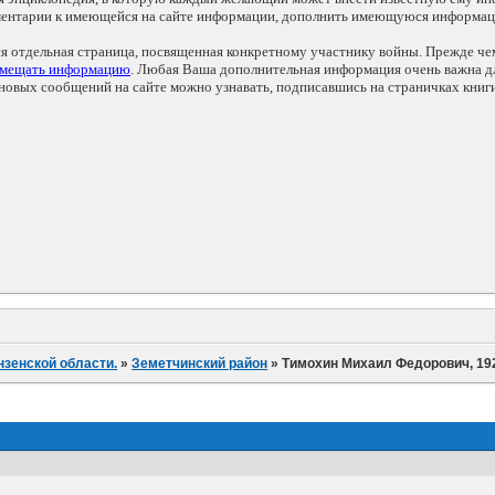
мментарии к имеющейся на сайте информации, дополнить имеющуюся информа
ся отдельная страница, посвященная конкретному участнику войны. Прежде ч
змещать информацию
. Любая Ваша дополнительная информация очень важна дл
овых сообщений на сайте можно узнавать, подписавшись на страничках книг
нзенской области.
»
Земетчинский район
»
Тимохин Михаил Федорович, 192