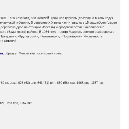
04 – 460 хозяйств, 838 жителей. Троицкая церковь (построена в 1897 году).
 Пензенской губернии. В середине XIX века насчитывалось 15 маслобоен (сырье
(перевозка дров на станцию Известь) и продразверстки, начавшееся в
ого (Вадинского) района. В 1934 году – центр Малоижморского сельсовета в
«Трудовик», «Круповский», «Коминтерн», «Пролетарий». Численность
157 жителей.
на
, образует Меловский поселковый совет.
.
, 60 гв. орхз, 626 (63) атр, 643 (61) пхп, 650 (56) двл, 1968 ппс, 1157 пкг.
вл, 1968 ппс, 1157 пкг.