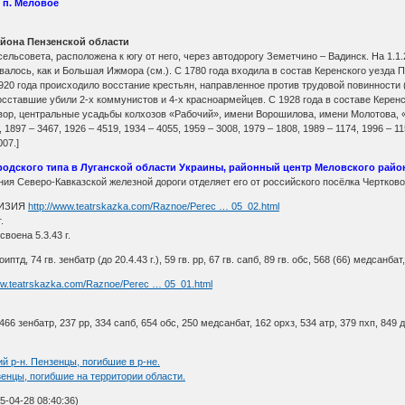
 п. Меловое
она Пензенской области
ьсовета, расположена к югу от него, через автодорогу Земетчино – Вадинск. На 1.1.20
ивалось, как и Большая Ижмора (см.). С 1780 года входила в состав Керенского уезда
920 года происходило восстание крестьян, направленное против трудовой повинности 
тавшие убили 2-х коммунистов и 4-х красноармейцев. С 1928 года в составе Керенск
двор, центральные усадьбы колхозов «Рабочий», имени Ворошилова, имени Молотова, 
 1897 – 3467, 1926 – 4519, 1934 – 4055, 1959 – 3008, 1979 – 1808, 1989 – 1174, 1996 – 1
07.]
родского типа в Луганской области Украины, районный центр Меловского райо
ия Северо-Кавказской железной доро­ги отделяет его от российского посёлка Чертково
ВИЗИЯ
http://www.teatrskazka.com/Raznoe/Perec … 05_02.html
.
воена 5.3.43 г.
 оиптд, 74 гв. зенбатр (до 20.4.43 г.), 59 гв. рр, 67 гв. сапб, 89 гв. обс, 568 (66) медсанбат
ww.teatrskazka.com/Raznoe/Perec … 05_01.html
 466 зенбатр, 237 рр, 334 сапб, 654 обс, 250 медсанбат, 162 орхз, 534 атр, 379 пхп, 849 д
й р-н. Пензенцы, погибшие в р-не.
зенцы, погибшие на территории области.
-04-28 08:40:36)