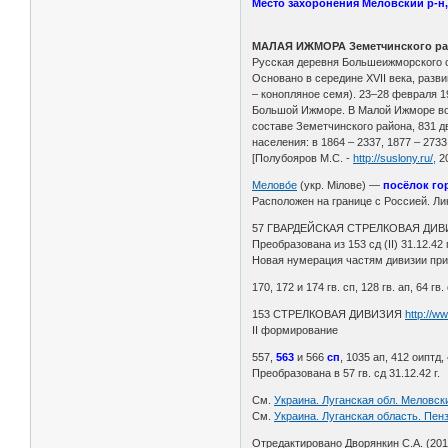
Место захоронения Меловский р-н,
МАЛАЯ ИЖМОРА Земетчинского рай
Русская деревня Большеижморского сел
Основано в середине XVII века, разв
– конопляное семя). 23–28 февраля 1
Большой Ижморе. В Малой Ижморе восс
составе Земетчинского района, 831 
населения: в 1864 – 2337, 1877 – 2733,
[Полубояров М.С. -
http://suslony.ru/,
20
Мелово́е
(укр. Мілове) —
посёлок го
Расположен на границе с Россией. Лин
57 ГВАРДЕЙСКАЯ СТРЕЛКОВАЯ ДИ
Преобразована из 153 сд (II) 31.12.42 г
Новая нумерация частям дивизии прис
170, 172 и 174 гв. сп, 128 гв. ап, 64 гв.
153 СТРЕЛКОВАЯ ДИВИЗИЯ
http://w
II формирование
557,
563
и 566
сп
, 1035 ап, 412 оиптд,
Преобразована в 57 гв. сд 31.12.42 г.
См.
Украина. Луганская обл. Меловски
См.
Украина. Луганская область. Пен
Отредактировано Дворянкин С.А. (2015