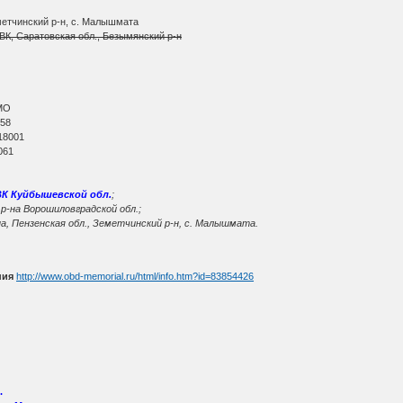
метчинский р-н, с. Малышмата
К, Саратовская обл., Безымянский р-н
МО
 58
18001
061
ВК Куйбышевской обл.
;
р-на Ворошиловградской обл.;
, Пензенская обл., Земетчинский р-н, с. Малышмата.
ния
http://www.obd-memorial.ru/html/info.htm?id=83854426
.