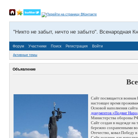
"Никто не забыт, ничто не забыто". Всенародная К
Форум
Участники
Поиск
Регистрация
Войти
Активные темы
Объявление
Все
Сайт посвящается воинам 
настоящее время проживаю
Основой наполнения сайта
документов «Подвиг Народ
Министерства обороны РФ
Сайт создан в надежде на
бережно сохраненными восп
Отечество, ковал Победу 
Сайт задуман, как народн