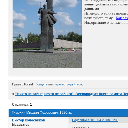
войны, добавить свои ко
данными.
На каждого воина заводит
пожалуйста, тему -
Как ра
Информацию о появлении н
Привет, Гость!
Войдите
или
зарегистрируйтесь
.
»
"Никто не забыт, ничто не забыто". Всенародная Книга памяти Пе
Страница:
1
Тимохин Михаил Федорович, 1920г.р.
Виктор Колесников
Поделиться
2015-04-28 08:31:08
Модератор