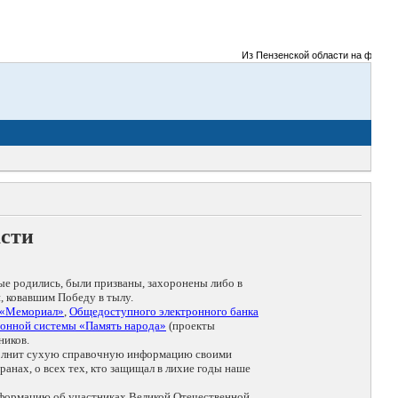
Из Пензенской области на фронты Вел
асти
ые родились, были призваны, захоронены либо в
, ковавшим Победу в тылу.
 «Мемориал»
,
Общедоступного электронного банка
онной системы «Память народа»
(проекты
ников.
дополнит сухую справочную информацию своими
анах, о всех тех, кто защищал в лихие годы наше
нформацию об участниках Великой Отечественной