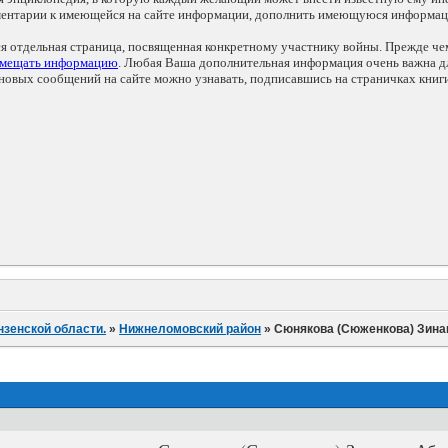
мментарии к имеющейся на сайте информации, дополнить имеющуюся информа
ся отдельная страница, посвященная конкретному участнику войны. Прежде ч
змещать информацию
. Любая Ваша дополнительная информация очень важна дл
овых сообщений на сайте можно узнавать, подписавшись на страничках книг
нзенской области.
»
Нижнеломовский район
»
Сюнякова (Сюженкова) Зина