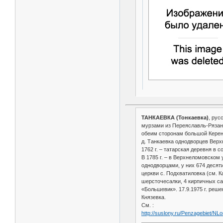
ТАНКАЕВКА (Тонкаевка)
, рус
мурзами из Переяславль-Рязанс
обеим сторонам большой Керенск
д. Танкаевка однодворцев Верхн
1762 г. – татарская деревня в с
В 1785 г. – в Верхнеломовском
однодворцами, у них 674 десяти
церкви с. Подхватиловка (см. К
шерсточесалки, 4 кирпичных сар
«Большевик». 17.9.1975 г. реш
Князевка.
См. :
http://suslony.ru/Penzagebiet/N