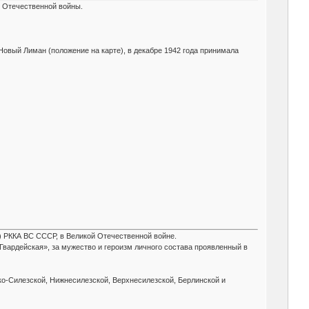
 Отечественной войны.
Новый Лиман (положение на карте), в декабре 1942 года принимала
) РККА ВС СССР, в Великой Отечественной войне.
вардейская», за мужество и героизм личного состава проявленный в
о-Силезской, Нижнесилезской, Верхнесилезской, Берлинской и