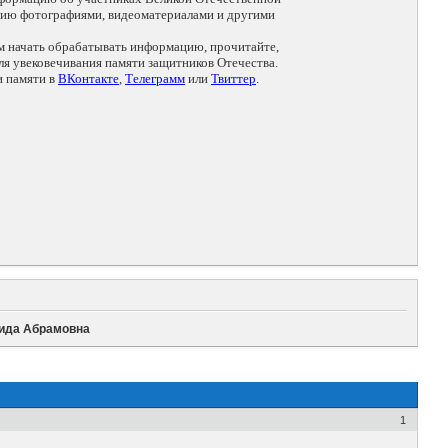
цию фотографиями, видеоматериалами и другими
ем начать обрабатывать информацию, прочитайте,
я увековечивания памяти защитников Отечества.
и памяти в
ВКонтакте
,
Телеграмм
или
Твиттер
.
ида Абрамовна
1