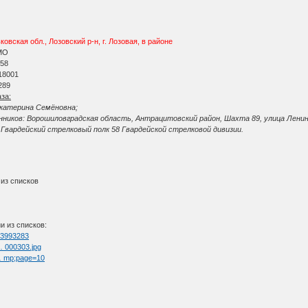
вская обл., Лозовский р-н, г. Лозовая, в районе
МО
 58
18001
289
за:
Екатерина Семёновна;
ников: Ворошиловградская область, Антрацитовский район, Шахта 89, улица Ленин
Гвардейский стрелковый полк 58 Гвардейской стрелковой дивизии.
 из списков
и из списков:
=73993283
 … 000303.jpg
 … mp;page=10