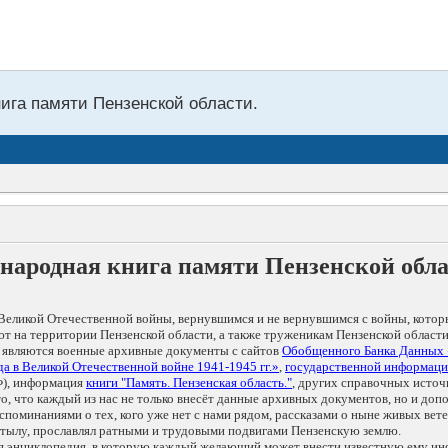
нига памяти Пензенской области.
народная книга памяти Пензенской обл
Великой Отечественной войны, вернувшимся и не вернувшимся с войны, котор
т на территории Пензенской области, а также труженикам Пензенской области
 являются военные архивные документы с сайтов
Обобщенного Банка Данных
а в Великой Отечественной войне 1941-1945 гг.»
,
государственной информаци
), информация
книги "Память. Пензенская область."
, других справочных источ
 то, что каждый из нас не только внесёт данные архивных документов, но и 
оминаниями о тех, кого уже нет с нами рядом, рассказами о ныне живых ветер
в тылу, прославлял ратными и трудовыми подвигами Пензенскую землю.
ая энциклопедия, в которую каждый желающий может внести известную ему и