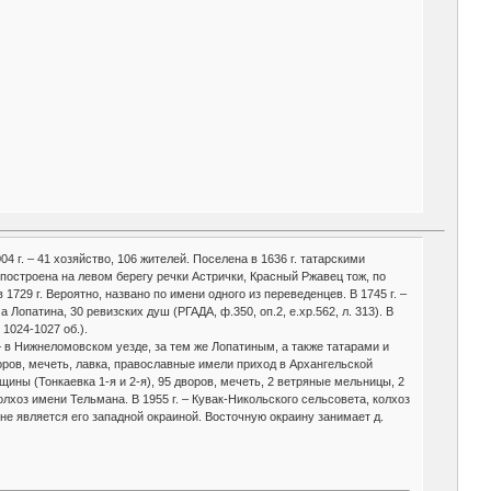
04 г. – 41 хозяйство, 106 жителей. Поселена в 1636 г. татарскими
остроена на левом берегу речки Астрички, Красный Ржавец тож, по
1729 г. Вероятно, названо по имени одного из переведенцев. В 1745 г. –
опатина, 30 ревизских душ (РГАДА, ф.350, оп.2, е.хр.562, л. 313). В
 1024-1027 об.).
– в Нижнеломовском уезде, за тем же Лопатиным, а также татарами и
воров, мечеть, лавка, православные имели приход в Архангельской
щины (Тонкаевка 1-я и 2-я), 95 дворов, мечеть, 2 ветряные мельницы, 2
лхоз имени Тельмана. В 1955 г. – Кувак-Никольского сельсовета, колхоз
не является его западной окраиной. Восточную окраину занимает д.