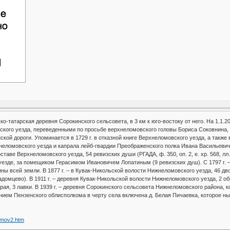
ско-татарская деревня Сорокинского сельсовета, в 3 км к юго-востоку от него. На 1.1.20
кого уезда, переведенными по просьбе верхнеломовского головы Бориса Соковнина, п
ой дороги. Упоминается в 1729 г. в отказной книге Верхнеломовского уезда, а также в 
еломовского уезда и капрала лейб-гвардии Преображенского полка Ивана Васильевича Л
оставе Верхнеломовского уезда, 54 ревизских души (РГАДА, ф. 350, оп. 2, е. хр. 568, лл.
 уезде, за помещиком Герасимом Ивановичем Лопатиным (9 ревизских душ). С 1797 г. 
ны всей земли. В 1877 г. – в Кувак-Никольской волости Нижнеломовского уезда, 46 д
адомцево). В 1911 г. – деревня Кувак-Никольской волости Нижнеломовского уезда, 2 об
ая, 3 лавки. В 1939 г. – деревня Сорокинского сельсовета Нижнеломовского района, ко
ением Пензенского облисполкома в черту села включена д. Белая Пичаевка, которое ны
Lomov2.htm