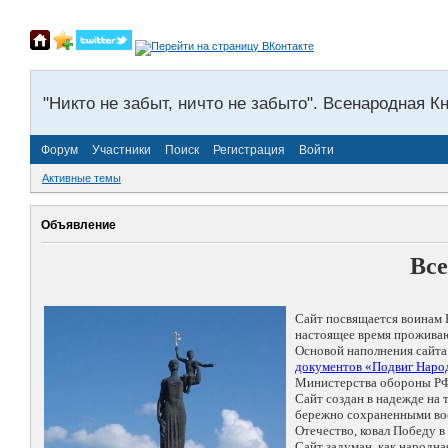
"Никто не забыт, ничто не забыто". Всенародная К
Форум
Участники
Поиск
Регистрация
Войти
Активные темы
Объявление
Все
Сайт посвящается воинам 
настоящее время проживаю
Основой наполнения сайта
документов «Подвиг Народ
Министерства обороны РФ
Сайт создан в надежде на
бережно сохраненными восп
Отечество, ковал Победу 
Сайт задуман, как народн