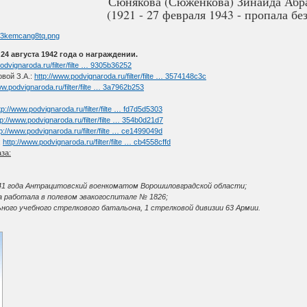
Сюнякова (Сюженкова) Зинаида Абр
(1921 - 27 февраля 1943 - пропала без
24 августа 1942 года о награждении.
odvignaroda.ru/filter/filte … 9305b36252
вой З.А.:
http://www.podvignaroda.ru/filter/filte … 3574148c3c
ww.podvignaroda.ru/filter/filte … 3a7962b253
tp://www.podvignaroda.ru/filter/filte … fd7d5d5303
tp://www.podvignaroda.ru/filter/filte … 354b0d21d7
tp://www.podvignaroda.ru/filter/filte … ce1499049d
:
http://www.podvignaroda.ru/filter/filte … cb4558cffd
за:
1941 года Антрацитовский военкоматом Ворошиловградской области;
да работала в полевом эвакогоспитале № 1826;
ого учебного стрелкового батальона, 1 стрелковой дивизии 63 Армии.