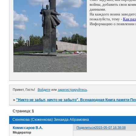
войны, добавить свои ко
данными.
На каждого воина заводит
пожалуйста, тему -
Как ра
Информацию о появлении н
Привет, Гость!
Войдите
или
зарегистрируйтесь
.
»
"Никто не забыт, ничто не забыто". Всенародная Книга памяти Пе
Страница:
1
Сюнякова (Сюженкова) Зинаида Абрамовна
Комиссаров В.А.
Поделиться
2015-05-07 16:38:08
Модератор