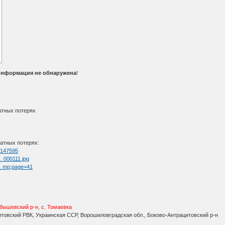
информация не обнаружена
!
атных потерях
атных потерях:
=4147595
… 000111.jpg
 … mp;page=41
бышевский р-н, с. Томаевка
товский РВК, Украинская ССР, Ворошиловградская обл., Боково-Антрацитовский р-н