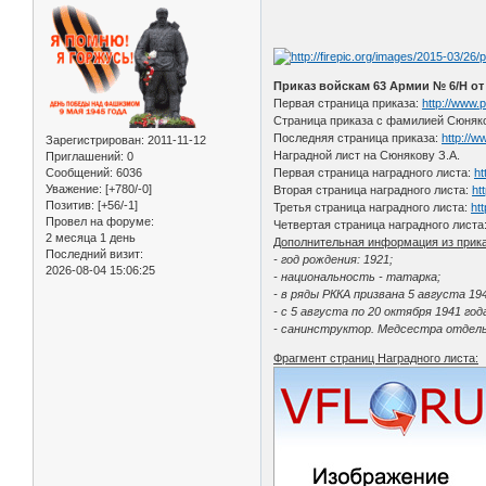
Приказ войскам 63 Армии № 6/Н от 
Первая страница приказа:
http://www.p
Страница приказа с фамилией Сюняко
Последняя страница приказа:
http://w
Зарегистрирован
: 2011-11-12
Наградной лист на Сюнякову З.А.
Приглашений:
0
Сообщений:
6036
Первая страница наградного листа:
ht
Уважение:
[+780/-0]
Вторая страница наградного листа:
ht
Позитив:
[+56/-1]
Третья страница наградного листа:
ht
Провел на форуме:
Четвертая страница наградного листа
2 месяца 1 день
Дополнительная информация из прика
Последний визит:
- год рождения: 1921;
2026-08-04 15:06:25
- национальность - татарка;
- в ряды РККА призвана 5 августа 
- с 5 августа по 20 октября 1941 го
- санинструктор. Медсестра отдельн
Фрагмент страниц Наградного листа: