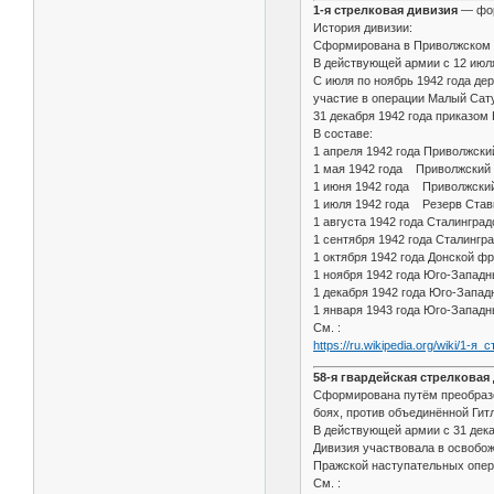
1-я стрелковая дивизия
— фор
История дивизии:
Сформирована в Приволжском в
В действующей армии с 12 июля 
С июля по ноябрь 1942 года де
участие в операции Малый Сат
31 декабря 1942 года приказом
В составе:
1 апреля 1942 года Приволжск
1 мая 1942 года Приволжский
1 июня 1942 года Приволжски
1 июля 1942 года Резерв Ста
1 августа 1942 года Сталингр
1 сентября 1942 года Сталинг
1 октября 1942 года Донской
1 ноября 1942 года Юго-Запад
1 декабря 1942 года Юго-Запа
1 января 1943 года Юго-Западн
См. :
https://ru.wikipedia.org/wiki/1
58-я гвардейская стрелковая
Сформирована путём преобразов
боях, против объединённой Ги
В действующей армии c 31 декаб
Дивизия участвовала в освобо
Пражской наступательных опер
См. :