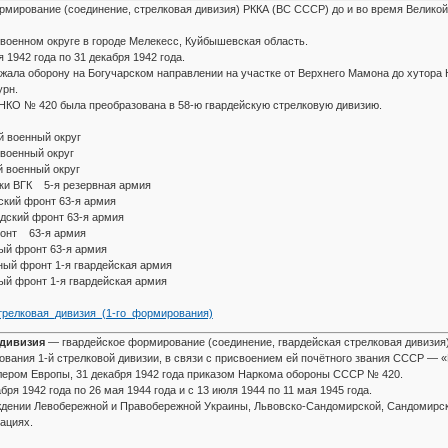
мирование (соединение, стрелковая дивизия) РККА (ВС СССР) до и во время Великой
оенном округе в городе Мелекесс, Куйбышевская область.
1942 года по 31 декабря 1942 года.
ржала оборону на Богучарском направлении на участке от Верхнего Мамона до хутора 
урн.
 НКО № 420 была преобразована в 58-ю гвардейскую стрелковую дивизию.
ий военный округ
 военный округ
й военный округ
вки ВГК 5-я резервная армия
адский фронт 63-я армия
радский фронт 63-я армия
 фронт 63-я армия
ный фронт 63-я армия
дный фронт 1-я гвардейская армия
ый фронт 1-я гвардейская армия
-я_стрелковая_дивизия_(1-го_формирования)
 дивизия
— гвардейское формирование (соединение, гвардейская стрелковая дивизия
ания 1-й стрелковой дивизии, в связи с присвоением ей почётного звания СССР — «Г
тлером Европы, 31 декабря 1942 года приказом Наркома обороны СССР № 420.
ря 1942 года по 26 мая 1944 года и с 13 июля 1944 по 11 мая 1945 года.
ждении Левобережной и Правобережной Украины, Львовско-Сандомирской, Сандомирск
ациях.