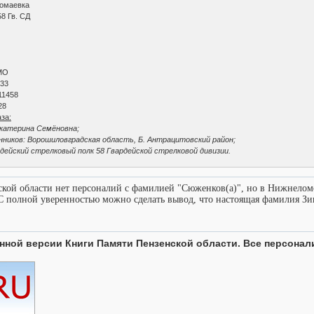
Томаевка
8 Гв. СД
МО
 33
11458
28
за:
Екатерина Семёновна;
ников: Ворошиловградская область, Б. Антрацитовский район;
дейский стрелковый полк 58 Гвардейской стрелковой дивизии.
кой области нет персоналий с фамилией "Сюженков(а)", но в Нижнеломо
С полной уверенностью можно сделать вывод, что настоящая фамилия З
нной версии Книги Памяти Пензенской области. Все персона