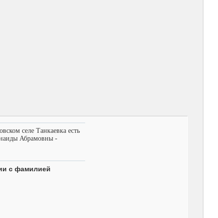
вском селе Танкаевка есть
инаиды Абрамовны -
лии с фамилией