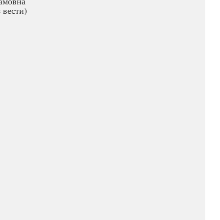
амовна
 вести)