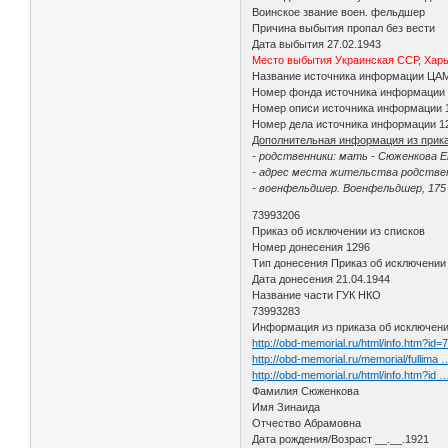
Воинское звание воен. фельдшер
Причина выбытия пропал без вести
Дата выбытия 27.02.1943
Место выбытия Украинская ССР, Харько
Название источника информации ЦА
Номер фонда источника информации
Номер описи источника информации 
Номер дела источника информации 1
Дополнительная информация из прика
- родственники: мать - Сюженкова 
- адрес места жительства родствен
- военфельдшер. Военфельдшер, 175 
73993206
Приказ об исключении из списков
Номер донесения 1296
Тип донесения Приказ об исключении
Дата донесения 21.04.1944
Название части ГУК НКО
73993283
Информация из приказа об исключени
http://obd-memorial.ru/html/info.htm?id
http://obd-memorial.ru/memorial/fullima
http://obd-memorial.ru/html/info.htm?id
Фамилия Сюженкова
Имя Зинаида
Отчество Абрамовна
Дата рождения/Возраст __.__.1921