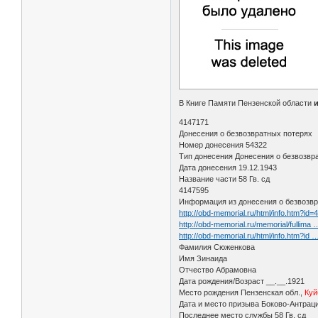
В Книге Памяти Пензенской области
4147171
Донесения о безвозвратных потерях
Номер донесения 54322
Тип донесения Донесения о безвозвр
Дата донесения 19.12.1943
Название части 58 Гв. сд
4147595
Информация из донесения о безвозвр
http://obd-memorial.ru/html/info.htm?id
http://obd-memorial.ru/memorial/fullima 
http://obd-memorial.ru/html/info.htm?id
Фамилия Сюженкова
Имя Зинаида
Отчество Абрамовна
Дата рождения/Возраст __.__.1921
Место рождения Пензенская обл.,
Куй
Дата и место призыва Боково-Антраци
Последнее место службы 58 Гв. сд