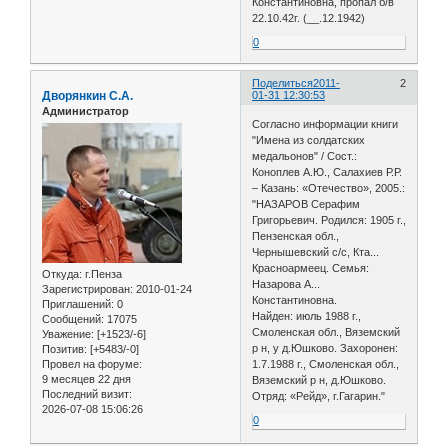
Константиновна, пропал б/в
22.10.42г. (__.12.1942)
0
Поделиться
2011-
2
Дворянкин С.А.
01-31 12:30:53
Администратор
Согласно информации книги
"Имена из солдатских
медальонов" / Сост.:
Коноплев А.Ю., Салахиев Р.Р.
– Казань: «Отечество», 2005.:
"НАЗАРОВ Серафим
Григорьевич. Родился: 1905 г.,
Пензенская обл.,
Чернышевский с/с, Кта...
Красноармеец. Семья:
Откуда:
г.Пенза
Назарова А...
Зарегистрирован
: 2010-01-24
Константиновна.
Приглашений:
0
Найден: июль 1988 г.,
Сообщений:
17075
Смоленская обл., Вяземский
Уважение:
[+1523/-6]
р н, у д.Юшково. Захоронен:
Позитив:
[+5483/-0]
Провел на форуме:
1.7.1988 г., Смоленская обл.,
9 месяцев 22 дня
Вяземский р н, д.Юшково.
Последний визит:
Отряд: «Рейд», г.Гагарин."
2026-07-08 15:06:26
0