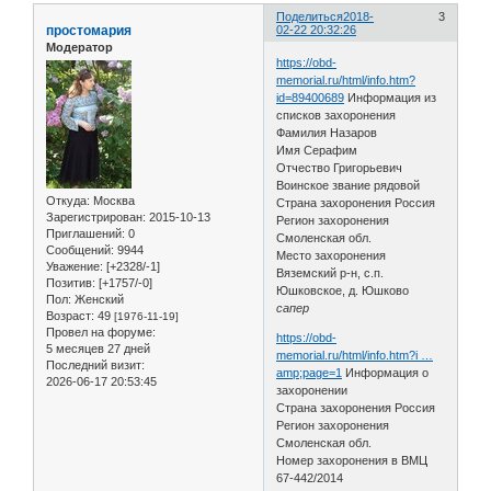
Поделиться
2018-
3
простомария
02-22 20:32:26
Модератор
https://obd-
memorial.ru/html/info.htm?
id=89400689
Информация из
списков захоронения
Фамилия Назаров
Имя Серафим
Отчество Григорьевич
Воинское звание рядовой
Откуда:
Москва
Страна захоронения Россия
Зарегистрирован
: 2015-10-13
Регион захоронения
Приглашений:
0
Смоленская обл.
Сообщений:
9944
Место захоронения
Уважение:
[+2328/-1]
Вяземский р-н, с.п.
Позитив:
[+1757/-0]
Юшковское, д. Юшково
Пол:
Женский
сапер
Возраст:
49
[1976-11-19]
Провел на форуме:
https://obd-
5 месяцев 27 дней
memorial.ru/html/info.htm?i …
Последний визит:
amp;page=1
Информация о
2026-06-17 20:53:45
захоронении
Страна захоронения Россия
Регион захоронения
Смоленская обл.
Номер захоронения в ВМЦ
67-442/2014