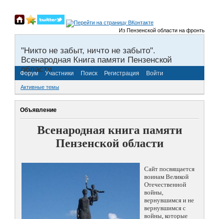
Из Пензенской области на фронты Велико
"Никто не забыт, ничто не забыто".
Всенародная Книга памяти Пензенской
области.
Форум
Участники
Поиск
Регистрация
Войти
Активные темы
Объявление
Всенародная книга памяти
Пензенской области
Сайт посвящается
воинам Великой
Отечественной
войны,
вернувшимся и не
вернувшимся с
войны, которые