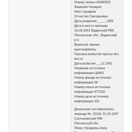
Номер записи 65080526
Фамилия Назаров
Имя Сирафим
Отчество Григорьевич
Дата рождения __.__.1905
Дата и место призыва
15.09.1941 Вадинский РВК,
Пензенская обл., Вадинский
р-н
Воинское звание
красноармеец
Причина выбытия пропал без
вести
Дата выбытия __.12.1942
Название источника
информации ЦАМО
Номер фонда источника
информации 58
Номер описи источника
информации 977520
Номер дела источника
информации 201
Донесения послевоенного
периода № 23191 31.03.1947
Салтыковский РВК
Пензенской обл.
Жена: Назарова Анна