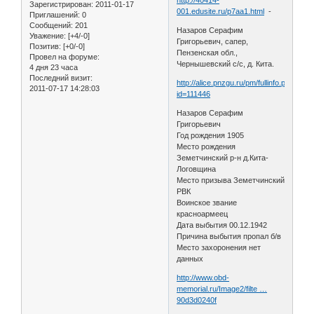
Зарегистрирован
: 2011-01-17
001.edusite.ru/p7aa1.html
-
Приглашений:
0
Сообщений:
201
Назаров Серафим
Уважение:
[+4/-0]
Григорьевич, сапер,
Позитив:
[+0/-0]
Пензенская обл.,
Провел на форуме:
Чернышевский с/с, д. Кита.
4 дня 23 часа
Последний визит:
http://alice.pnzgu.ru/pm/fullinfo.php?
2011-07-17 14:28:03
id=111446
Назаров Серафим
Григорьевич
Год рождения 1905
Место рождения
Земетчинский р-н д.Кита-
Логовщина
Место призыва Земетчинский
РВК
Воинское звание
красноармеец
Дата выбытия 00.12.1942
Причина выбытия пропал б/в
Место захоронения нет
данных
http://www.obd-
memorial.ru/Image2/filte …
90d3d0240f