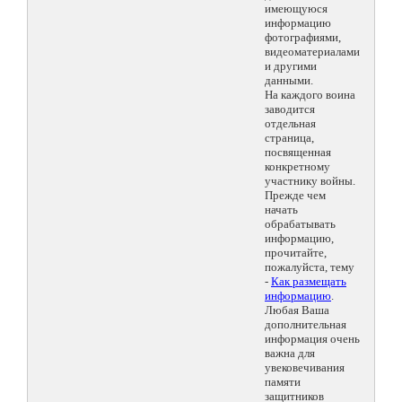
имеющуюся
информацию
фотографиями,
видеоматериалами
и другими
данными.
На каждого воина
заводится
отдельная
страница,
посвященная
конкретному
участнику войны.
Прежде чем
начать
обрабатывать
информацию,
прочитайте,
пожалуйста, тему
-
Как размещать
информацию
.
Любая Ваша
дополнительная
информация очень
важна для
увековечивания
памяти
защитников