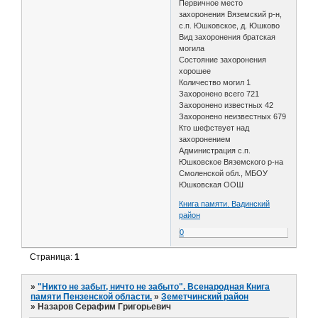
Первичное место
захоронения Вяземский р-н,
с.п. Юшковское, д. Юшково
Вид захоронения братская
могила
Состояние захоронения
хорошее
Количество могил 1
Захоронено всего 721
Захоронено известных 42
Захоронено неизвестных 679
Кто шефствует над
захоронением
Администрация с.п.
Юшковское Вяземского р-на
Смоленской обл., МБОУ
Юшковская ООШ
Книга памяти. Вадинский
район
0
Страница:
1
»
"Никто не забыт, ничто не забыто". Всенародная Книга
памяти Пензенской области.
»
Земетчинский район
»
Назаров Серафим Григорьевич