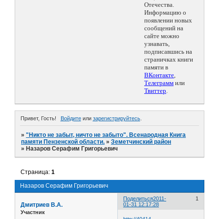
Отечества.
Информацию о
появлении новых
сообщений на
сайте можно
узнавать,
подписавшись на
страничках книги
памяти в
ВКонтакте
,
Телеграмм
или
Твиттер
.
Привет, Гость!
Войдите
или
зарегистрируйтесь
.
»
"Никто не забыт, ничто не забыто". Всенародная Книга
памяти Пензенской области.
»
Земетчинский район
»
Назаров Серафим Григорьевич
Страница:
1
Назаров Серафим Григорьевич
Поделиться
2011-
1
Дмитриев В.А.
01-31 12:17:28
Участник
http://40414-