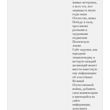
живых ветеранах,
о всех тех, кто
защищал в лихие
годы наше
Отечество, ковал
Победу в тылу,
прославлял
ратными и
трудовыми
подвигами
Пензенскую
землю.
Сайт задуман, как
народная
энциклопедия, в
которую каждый
желающий может
внести известную
ему информацию
об участниках
Великой
Отечественной
войны, добавить
свои комментарии
к имеющейся на
сайте
информации,
дополнить