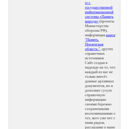
гг.»
,
государственной
информационной
системы «Память
народа»
(проекты
Министерства
обороны РФ),
информация
книги
"Память.
Пензенская
область."
, других
справочных
источников.
Сайт создан в
надежде на то, что
каждый из нас не
только внесёт
данные архивных
документов, но и
дополнит сухую
справочную
информацию
своими бережно
сохраненными
воспоминаниями о
тех, кого уже нет с
нами рядом,
рассказами о ныне