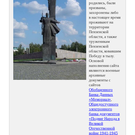
родились, были
призваны,
захоронены либо
в настоящее время
проживают на
территории
Пензенской
области, а также
труженикам
Пензенской
области, ковавшим
Победу в тылу.
Основой
наполнения сайта
являются военные
архивные
документы с
сайтов
Обобщенного
Банка Данных
«Мемориал»
,
Общедоступного
электронного
банка документов
«Подвиг Народа в
Великой
Отечественной
войне 1941-1945