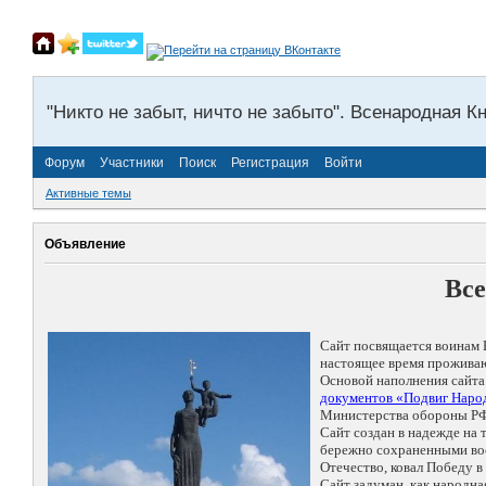
"Никто не забыт, ничто не забыто". Всенародная К
Форум
Участники
Поиск
Регистрация
Войти
Активные темы
Объявление
Все
Сайт посвящается воинам 
настоящее время проживаю
Основой наполнения сайта
документов «Подвиг Народ
Министерства обороны РФ
Сайт создан в надежде на
бережно сохраненными восп
Отечество, ковал Победу 
Сайт задуман, как народн