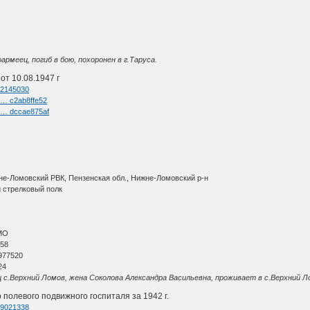
рмеец, погиб в бою, похоронен в г.Таруса.
т 10.08.1947 г
=62145030
k … c2ab8ffe52
k … dccae875af
не-Ломовский РВК, Пензенская обл., Нижне-Ломовский р-н
 стрелковый полк
МО
 58
977520
24
 с.Верхний Ломов, жена Соколова Александра Васильевна, проживает в с.Верхний Л
полевого подвижного госпиталя за 1942 г.
=59021338