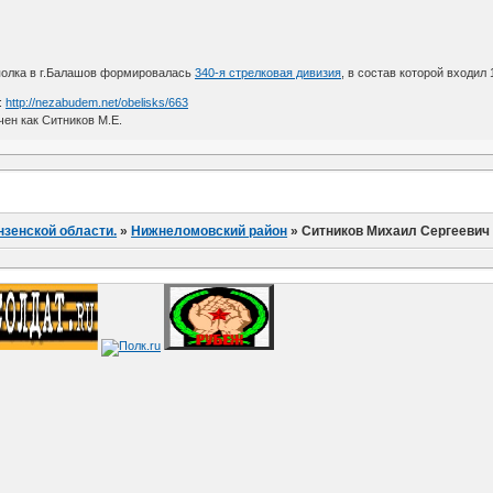
 полка в г.Балашов формировалась
340-я стрелковая дивизия
, в состав которой входил 
:
http://nezabudem.net/obelisks/663
ен как Ситников М.Е.
нзенской области.
»
Нижнеломовский район
»
Ситников Михаил Сергеевич