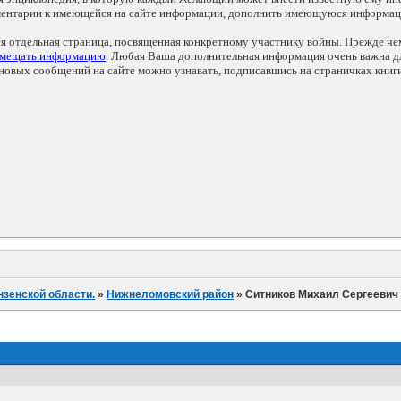
мментарии к имеющейся на сайте информации, дополнить имеющуюся информа
ся отдельная страница, посвященная конкретному участнику войны. Прежде ч
змещать информацию
. Любая Ваша дополнительная информация очень важна дл
овых сообщений на сайте можно узнавать, подписавшись на страничках книг
нзенской области.
»
Нижнеломовский район
»
Ситников Михаил Сергеевич