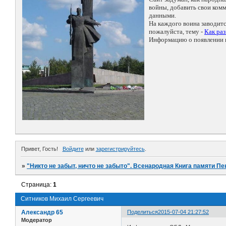
войны, добавить свои ко
данными.
На каждого воина заводит
пожалуйста, тему -
Как ра
Информацию о появлении н
Привет, Гость!
Войдите
или
зарегистрируйтесь
.
»
"Никто не забыт, ничто не забыто". Всенародная Книга памяти Пе
Страница:
1
Ситников Михаил Сергеевич
Александр 65
Поделиться
2015-07-04 21:27:52
Модератор