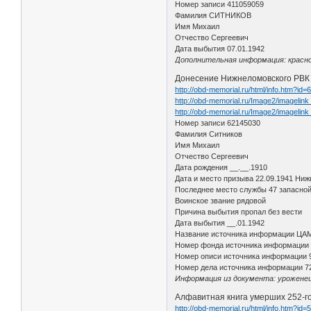
Номер записи 411059059
Фамилия СИТНИКОВ
Имя Михаил
Отчество Сергеевич
Дата выбытия 07.01.1942
Дополнительная информация: красноа
Донесение Нижнеломовского РВК о
http://obd-memorial.ru/html/info.htm?id
http://obd-memorial.ru/Image2/imagelin
http://obd-memorial.ru/Image2/imagelin
Номер записи 62145030
Фамилия Ситников
Имя Михаил
Отчество Сергеевич
Дата рождения __.__.1910
Дата и место призыва 22.09.1941 Ниж
Последнее место службы 47 запасной
Воинское звание рядовой
Причина выбытия пропал без вести
Дата выбытия __.01.1942
Название источника информации ЦА
Номер фонда источника информации
Номер описи источника информации 
Номер дела источника информации 7
Информация из документа: уроженец
Алфавитная книга умерших 252-го 
http://obd-memorial.ru/html/info.htm?id