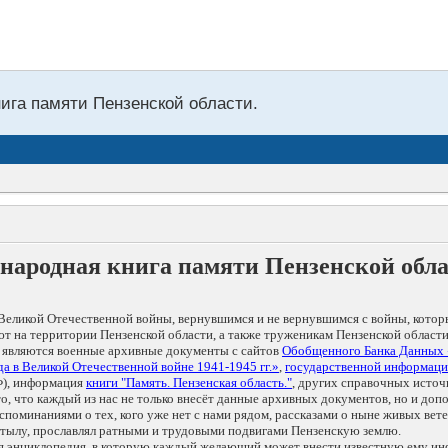
нига памяти Пензенской области.
народная книга памяти Пензенской обл
Великой Отечественной войны, вернувшимся и не вернувшимся с войны, котор
т на территории Пензенской области, а также труженикам Пензенской области
 являются военные архивные документы с сайтов
Обобщенного Банка Данных
а в Великой Отечественной войне 1941-1945 гг.»
,
государственной информаци
), информация
книги "Память. Пензенская область."
, других справочных источ
 то, что каждый из нас не только внесёт данные архивных документов, но и 
оминаниями о тех, кого уже нет с нами рядом, рассказами о ныне живых ветер
в тылу, прославлял ратными и трудовыми подвигами Пензенскую землю.
ая энциклопедия, в которую каждый желающий может внести известную ему и