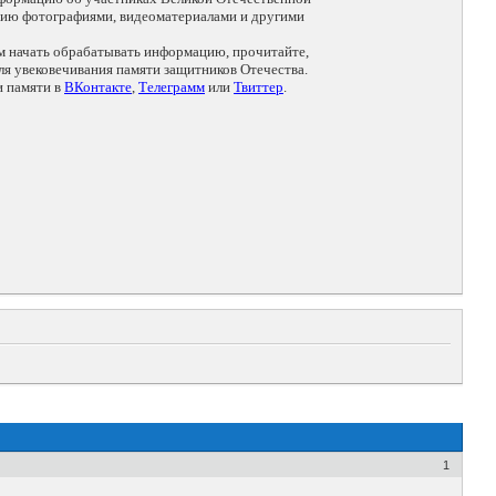
цию фотографиями, видеоматериалами и другими
ем начать обрабатывать информацию, прочитайте,
я увековечивания памяти защитников Отечества.
и памяти в
ВКонтакте
,
Телеграмм
или
Твиттер
.
1