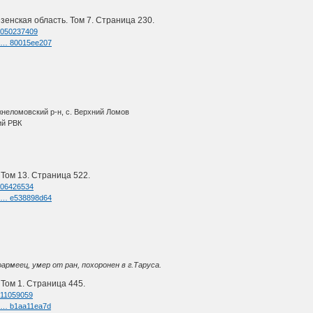
зенская область. Том 7. Страница 230.
=1050237409
nk … 80015ee207
жнеломовский р-н, с. Верхний Ломов
ий РВК
 Том 13. Страница 522.
=406426534
nk … e538898d64
рмеец, умер от ран, похоронен в г.Таруса.
 Том 1. Страница 445.
=411059059
nk … b1aa11ea7d