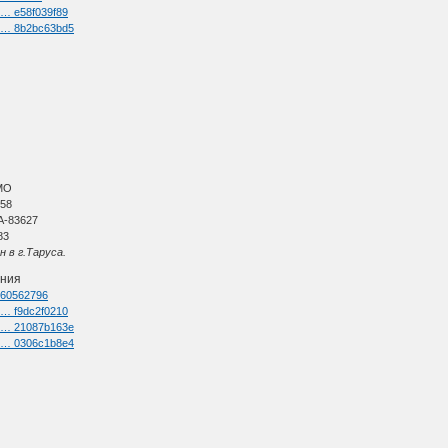
k … e58f039f89
nk … 8b2bc63bd5
МО
 58
А-83627
83
 в г.Таруса.
ения
=260562796
k … f9dc2f0210
nk … 21087b163e
nk … 0306c1b8e4