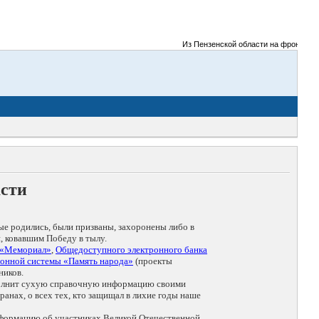
Из Пензенской области на фронты Вели
асти
ые родились, были призваны, захоронены либо в
, ковавшим Победу в тылу.
 «Мемориал»
,
Общедоступного электронного банка
онной системы «Память народа»
(проекты
ников.
дополнит сухую справочную информацию своими
анах, о всех тех, кто защищал в лихие годы наше
нформацию об участниках Великой Отечественной