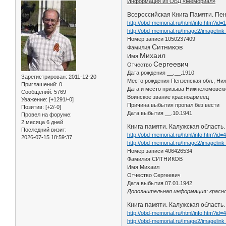
Информация из ОБД «Мемориал»
Всероссийская Книга Памяти. Пен
http://obd-memorial.ru/html/info.htm?id
http://obd-memorial.ru/Image2/imageli
Номер записи 1050237409
Ситников
Фамилия
Михаил
Имя
Сергеевич
Отчество
Дата рождения __.__.1910
Зарегистрирован
: 2011-12-20
Место рождения Пензенская обл., Ни
Приглашений:
0
Дата и место призыва Нижнеломовск
Сообщений:
5769
Воинское звание красноармеец
Уважение:
[+1291/-0]
Причина выбытия пропал без вести
Позитив:
[+2/-0]
Дата выбытия __.10.1941
Провел на форуме:
2 месяца 6 дней
Книга памяти. Калужская область.
Последний визит:
http://obd-memorial.ru/html/info.htm?id
2026-07-15 18:59:37
http://obd-memorial.ru/Image2/imageli
Номер записи 406426534
Фамилия СИТНИКОВ
Имя Михаил
Отчество Сергеевич
Дата выбытия 07.01.1942
Дополнительная информация: красноа
Книга памяти. Калужская область.
http://obd-memorial.ru/html/info.htm?id
http://obd-memorial.ru/Image2/imageli