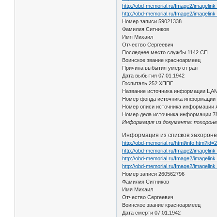
http://obd-memorial.ru/Image2/imagelin
http://obd-memorial.ru/Image2/imageli
Номер записи 59021338
Фамилия Ситников
Имя Михаил
Отчество Сергеевич
Последнее место службы 1142 СП
Воинское звание красноармеец
Причина выбытия умер от ран
Дата выбытия 07.01.1942
Госпиталь 252 ХППГ
Название источника информации ЦА
Номер фонда источника информации
Номер описи источника информации 
Номер дела источника информации 7
Информация из документа: похоронен
Информация из списков захорон
http://obd-memorial.ru/html/info.htm?id
http://obd-memorial.ru/Image2/imagelin
http://obd-memorial.ru/Image2/imageli
http://obd-memorial.ru/Image2/imageli
Номер записи 260562796
Фамилия Ситников
Имя Михаил
Отчество Сергеевич
Воинское звание красноармеец
Дата смерти 07.01.1942