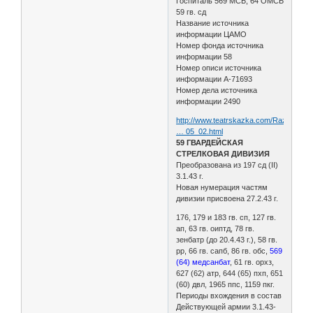
Госпиталь 569 МСБ, 64 ОМСБ
59 гв. сд
Название источника
информации ЦАМО
Номер фонда источника
информации 58
Номер описи источника
информации А-71693
Номер дела источника
информации 2490
http://www.teatrskazka.com/Raznoe/Pe
… 05_02.html
59 ГВАРДЕЙСКАЯ
СТРЕЛКОВАЯ ДИВИЗИЯ
Преобразована из 197 сд (II)
3.1.43 г.
Новая нумерация частям
дивизии присвоена 27.2.43 г.
176, 179 и 183 гв. сп, 127 гв.
ап, 63 гв. оиптд, 78 гв.
зенбатр (до 20.4.43 г.), 58 гв.
рр, 66 гв. сапб, 86 гв. обс,
569
(64) медсанбат
, 61 гв. орхз,
627 (62) атр, 644 (65) пхп, 651
(60) двл, 1965 ппс, 1159 пкг.
Периоды вхождения в состав
Действующей армии 3.1.43-