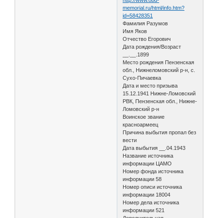
memorial.ru/html/info.htm?
id=58428351
Фамилия Разумов
Имя Яков
Отчество Егорович
Дата рождения/Возраст
__.__.1899
Место рождения Пензенская
обл., Нижнеломовский р-н, с.
Сухо-Пичаевка
Дата и место призыва
15.12.1941 Нижне-Ломовский
РВК, Пензенская обл., Нижне-
Ломовский р-н
Воинское звание
красноармеец
Причина выбытия пропал без
вести
Дата выбытия __.04.1943
Название источника
информации ЦАМО
Номер фонда источника
информации 58
Номер описи источника
информации 18004
Номер дела источника
информации 521
Дополнительная