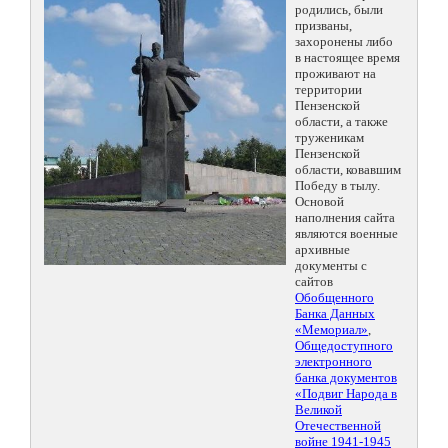
родились, были
призваны,
захоронены либо
в настоящее время
проживают на
территории
Пензенской
области, а также
труженикам
Пензенской
области, ковавшим
Победу в тылу.
Основой
наполнения сайта
являются военные
архивные
документы с
сайтов
Обобщенного
Банка Данных
«Мемориал»
,
Общедоступного
электронного
банка документов
«Подвиг Народа в
Великой
Отечественной
войне 1941-1945