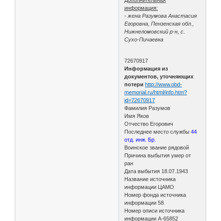
информация:
- жена Разумова Анастасия
Егоровна, Пензенская обл.,
Нижнеломовский р-н, с.
Сухо-Пичаевка
72670917
Информация из
документов, уточняющих
потери
http://www.obd-
memorial.ru/html/info.htm?
id=72670917
Фамилия Разумов
Имя Яков
Отчество Егорович
Последнее место службы
44
отд. инж. Бр.
Воинское звание рядовой
Причина выбытия умер от
ран
Дата выбытия 18.07.1943
Название источника
информации ЦАМО
Номер фонда источника
информации 58
Номер описи источника
информации А-65852