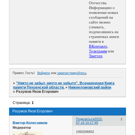
Отечества.
Информацию о
появлении новых
сообщений на
сайте можно
узнавать,
подписавшись на
страничках книги
памяти в
ВКонтакте
,
Телеграмм
или
Твиттер
.
Привет, Гость!
Войдите
или
зарегистрируйтесь
.
»
"Никто не забыт, ничто не забыто". Всенародная Книга
памяти Пензенской области.
»
Нижнеломовский район
»
Разумов Яков Егорович
Страница:
1
Разумов Яков Егорович
Поделиться
2015-
1
Виктор Колесников
07-16 10:17:49
Модератор
1050206652