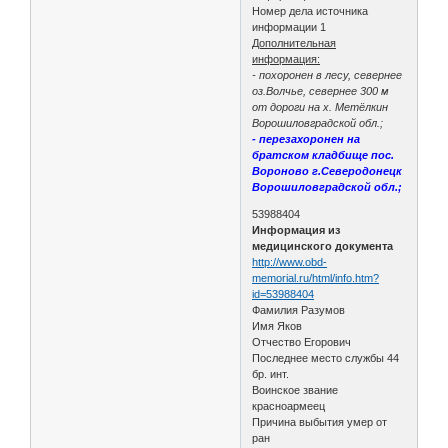
Номер дела источника
информации 1
Дополнительная
информация:
- похоронен в лесу, севернее
оз.Волчье, севернее 300 м
от дороги на х. Метёлкин
Ворошиловградской обл.;
- перезахоронен на
братском кладбище пос.
Вороново г.Северодонецк
Ворошиловградской обл.;
53988404
Информация из
медицинского документа
http://www.obd-
memorial.ru/html/info.htm?
id=53988404
Фамилия Разумов
Имя Яков
Отчество Егорович
Последнее место службы 44
бр. инт.
Воинское звание
красноармеец
Причина выбытия умер от
ран