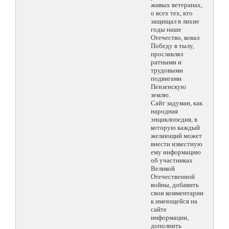
живых ветеранах,
о всех тех, кто
защищал в лихие
годы наше
Отечество, ковал
Победу в тылу,
прославлял
ратными и
трудовыми
подвигами
Пензенскую
землю.
Сайт задуман, как
народная
энциклопедия, в
которую каждый
желающий может
внести известную
ему информацию
об участниках
Великой
Отечественной
войны, добавить
свои комментарии
к имеющейся на
сайте
информации,
дополнить