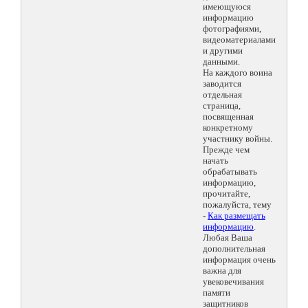
имеющуюся
информацию
фотографиями,
видеоматериалами
и другими
данными.
На каждого воина
заводится
отдельная
страница,
посвященная
конкретному
участнику войны.
Прежде чем
начать
обрабатывать
информацию,
прочитайте,
пожалуйста, тему
-
Как размещать
информацию
.
Любая Ваша
дополнительная
информация очень
важна для
увековечивания
памяти
защитников