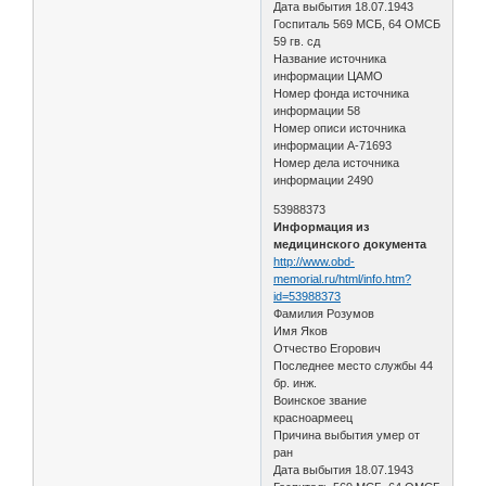
Дата выбытия 18.07.1943
Госпиталь 569 МСБ, 64 ОМСБ
59 гв. сд
Название источника
информации ЦАМО
Номер фонда источника
информации 58
Номер описи источника
информации А-71693
Номер дела источника
информации 2490
53988373
Информация из
медицинского документа
http://www.obd-
memorial.ru/html/info.htm?
id=53988373
Фамилия Розумов
Имя Яков
Отчество Егорович
Последнее место службы 44
бр. инж.
Воинское звание
красноармеец
Причина выбытия умер от
ран
Дата выбытия 18.07.1943