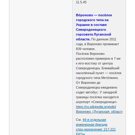
11.5.45
Во́роново — посёлок
городского типа на
Украине в составе
Северодонецкого
горсовета Луганской
области.
По данным 2011
года, в Вороново проживает
839 человек.
Посёлок Вороново
расположен примерно в 7 км
к юго-востоку от центра
Северодонецка. Ближайший
населённый пункт — посёлок
городского типа Метёлкино.
От Вороново до
Северодонецка ежедневно
ходит автобус. У западной
границы посёлка находится
аэропорт «Северодонецк».
https://ru.wikipedia.org/wiki/
Вороново_(Луганская_область)
См.
44-я отдельная
инженерная бригада
спец.назначения: 217-221
БИЗы