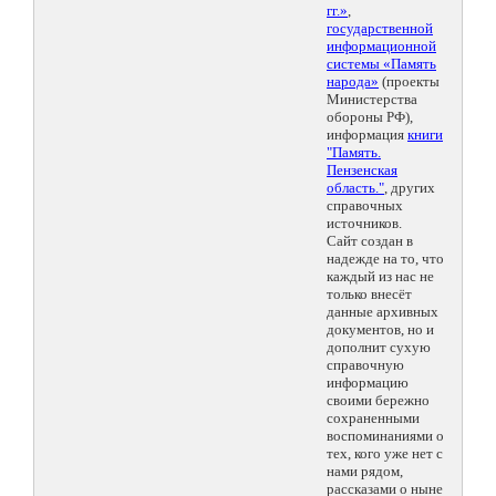
гг.»
,
государственной
информационной
системы «Память
народа»
(проекты
Министерства
обороны РФ),
информация
книги
"Память.
Пензенская
область."
, других
справочных
источников.
Сайт создан в
надежде на то, что
каждый из нас не
только внесёт
данные архивных
документов, но и
дополнит сухую
справочную
информацию
своими бережно
сохраненными
воспоминаниями о
тех, кого уже нет с
нами рядом,
рассказами о ныне