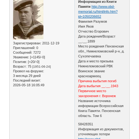
Информация из Книги
Памяти
http://www.obd-
memorial.ru/html/info.htm?
id=1050206652
Фамилия Разумов
Имя Яков
Отчество Егорович
Дата рождения/Возраст
__.__.1899
Зарегистрирован
: 2011-12-19
Место рождения Пензенская
Приглашений:
0
обл., Нижнеломовский р-н, д.
Сообщений:
7272
Сухопечаевка
Уважение:
[+1145/-0]
Дата и место призыва
Позитив:
[+20/-0]
Нижнеломовский РВК
Возраст:
75
[1951-06-24]
Провел на форуме:
Воинское звание
3 месяца 29 дней
красноармеец
Последний визит:
Причина выбытия погиб
2026-05-18 16:05:49
Дата выбытия __.__.1943
Первичное место
захоронения г. Воронеж
Название источника
информации Всероссийская
Книга Памяти. Пензенская
область. Том 6
58428351
Информация из документов,
уточняющих потери
http://www.obd-