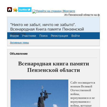
Из Пензенской области на фронты Ве
"Никто не забыт, ничто не забыто".
Всенародная Книга памяти Пензенской
области.
Форум
Участники
Поиск
Регистрация
Войти
Активные темы
Объявление
Всенародная книга памяти
Пензенской области
Сайт посвящается
воинам Великой
Отечественной
войны,
вернувшимся и не
вернувшимся с
войны, которые