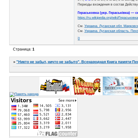
Периоды вхождения в состав Действующе
Гераськовка (укр. Гераськівка) —
https://ru.wikipedia.org/wiki/Герасько
См.
Украина. Луганская обл. Марковск
См.
Украина. Луганская область. Пен
0
Страница:
1
»
"Никто не забыт, ничто не забыто". Всенародная Книга памяти Пе