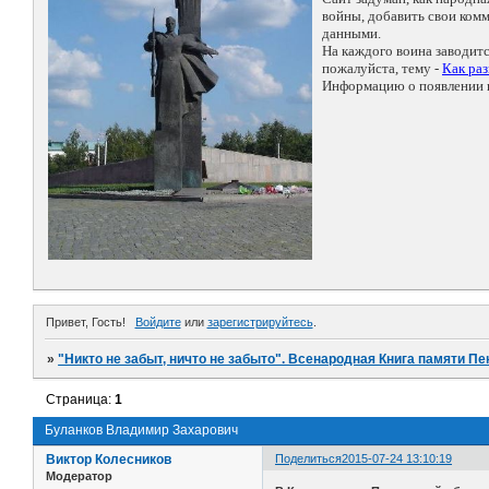
войны, добавить свои ко
данными.
На каждого воина заводит
пожалуйста, тему -
Как ра
Информацию о появлении н
Привет, Гость!
Войдите
или
зарегистрируйтесь
.
»
"Никто не забыт, ничто не забыто". Всенародная Книга памяти Пе
Страница:
1
Буланков Владимир Захарович
Виктор Колесников
Поделиться
2015-07-24 13:10:19
Модератор