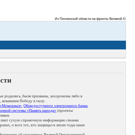
Из Пензенской области на фронты Великой Отечестве
асти
ые родились, были призваны, захоронены либо в
, ковавшим Победу в тылу.
 «Мемориал»
,
Общедоступного электронного банка
онной системы «Память народа»
(проекты
ников.
дополнит сухую справочную информацию своими
анах, о всех тех, кто защищал в лихие годы наше
нформацию об участниках Великой Отечественной