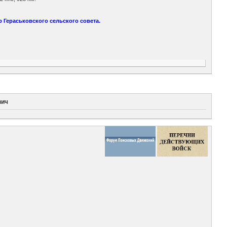
 Гераськовского сельского совета.
вич