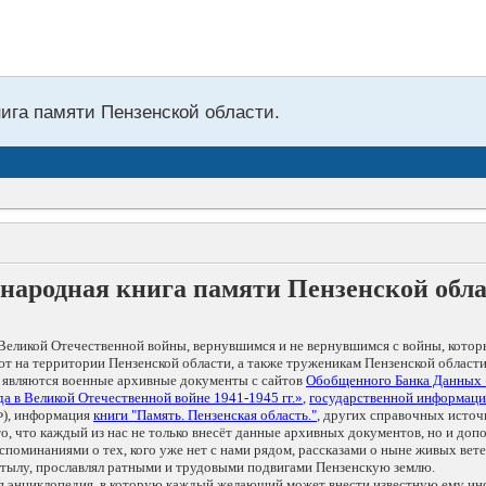
нига памяти Пензенской области.
народная книга памяти Пензенской обл
Великой Отечественной войны, вернувшимся и не вернувшимся с войны, котор
т на территории Пензенской области, а также труженикам Пензенской области
 являются военные архивные документы с сайтов
Обобщенного Банка Данных
а в Великой Отечественной войне 1941-1945 гг.»
,
государственной информаци
), информация
книги "Память. Пензенская область."
, других справочных источ
 то, что каждый из нас не только внесёт данные архивных документов, но и 
оминаниями о тех, кого уже нет с нами рядом, рассказами о ныне живых ветер
в тылу, прославлял ратными и трудовыми подвигами Пензенскую землю.
ая энциклопедия, в которую каждый желающий может внести известную ему и