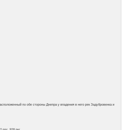
асположенный по обе стороны Днепра у впадения в него рек Задубровенка и
2 ппс, 928 пкг.