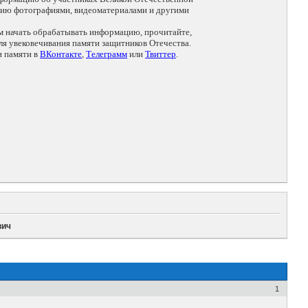
цию фотографиями, видеоматериалами и другими
ем начать обрабатывать информацию, прочитайте,
я увековечивания памяти защитников Отечества.
и памяти в
ВКонтакте
,
Телеграмм
или
Твиттер
.
вич
1