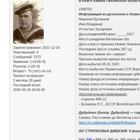
В Книге памяти Пензенской облас
2389750
Информация из донесения о безво
Фамилия Буланков
Имя Владимир
Отчество Захарович
Дата рождения/Возраст __.__.1917
Место рождения Витебская обл.
Дата и место призыва Нижне-Ломовск
Зарегистрирован
: 2011-12-19
Последнее место службы 267 сд
Приглашений:
0
Воинское звание мл. сержант
Сообщений:
7272
Причина выбытия пропал без вести
Уважение:
[+1145/-0]
Дата выбытия 05.01.1943
Позитив:
[+20/-0]
Место выбытия Украинская ССР, Ворош
Возраст:
75
[1951-06-24]
Название источника информации ЦА
Провел на форуме:
Номер фонда источника информации
3 месяца 29 дней
Номер описи источника информации 
Последний визит:
Номер дела источника информации 6
2026-05-18 16:05:49
Дополнительная информация:
- стрелок 846 сп;
- Буланова Е.С., БССР, Витебская обл
Дубро́вно (белор. Дуброўна) — го
Свинка. Расстояние до Витебска соста
https://ru.wikipedia.org/wiki/Дубровно
267 СТРЕЛКОВАЯ ДИВИЗИЯ II фор
844,
846
и 848 сп, 845 ап, 345 оиптд, 3