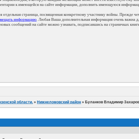
мментарии к имеющейся на сайте информации, дополнить имеющуюся информа
ся отдельная страница, посвященная конкретному участнику войны. Прежде ч
змещать информацию
. Любая Ваша дополнительная информация очень важна дл
овых сообщений на сайте можно узнавать, подписавшись на страничках книг
нзенской области.
»
Нижнеломовский район
»
Буланков Владимир Захаро