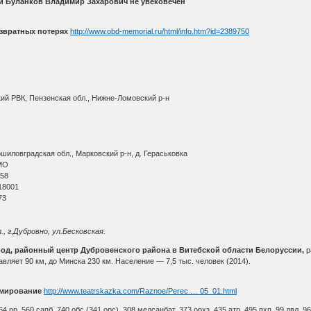
ти Буланков Владимир Захарович не увековечен
звратных потерях
http://www.obd-memorial.ru/html/info.htm?id=2389750
ий РВК, Пензенская обл., Нижне-Ломовский р-н
иловградская обл., Марковский р-н, д. Гераськовка
МО
 58
18001
73
., г.Дубровно, ул.Бесковская.
род, районный центр Дубровенского района в Витебской области Белоруссии,
р
вляет 90 км, до Минска 230 км. Население — 7,5 тыс. человек (2014).
мирование
http://www.teatrskazka.com/Raznoe/Perec … 05_01.html
64 рр, 560 сапб, 740 обс (341 орс), 308 медсанбат, 373 орхз, 435 атр, 495 пхп, 99 двл, 96