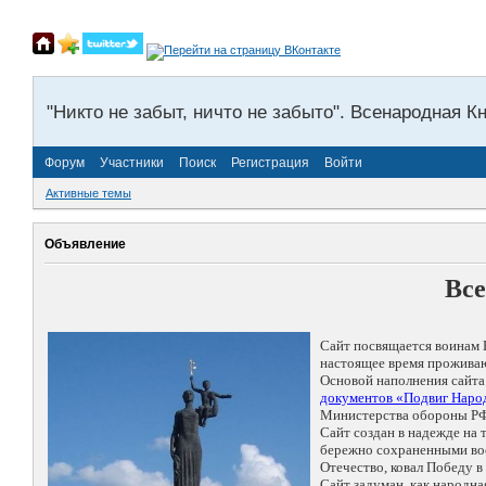
"Никто не забыт, ничто не забыто". Всенародная К
Форум
Участники
Поиск
Регистрация
Войти
Активные темы
Объявление
Все
Сайт посвящается воинам 
настоящее время проживаю
Основой наполнения сайта
документов «Подвиг Народ
Министерства обороны РФ
Сайт создан в надежде на
бережно сохраненными восп
Отечество, ковал Победу 
Сайт задуман, как народн