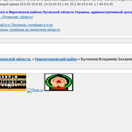
й армии 18.9.42-10.9.43, 14.10.43-24.1.44, 25.2.44-19.5.44, 1.7.44-9.5.45
 село в Марковском районе Луганской области Украины, административный центр
вка_(Луганская_область)
ий р-н. Пензенцы, погибшие в р-не
зенцы, погибшие на территории области.
нзенской области.
»
Нижнеломовский район
»
Буланков Владимир Захаро