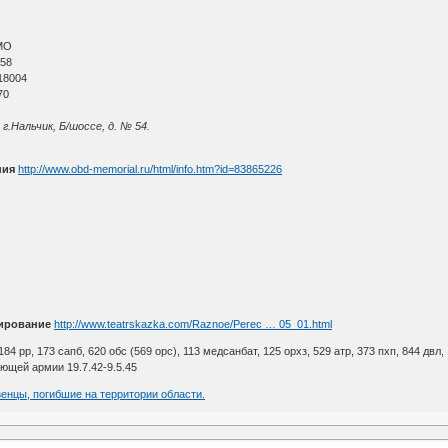
МО
 58
18004
70
г.Нальчик, Б/шоссе, д. № 54.
ния
http://www.obd-memorial.ru/html/info.htm?id=83865226
ирование
http://www.teatrskazka.com/Raznoe/Perec … 05_01.html
 184 рр, 173 сапб, 620 обс (569 орс), 113 медсанбат, 125 орхз, 529 атр, 373 пхп, 844 двл, 
ющей армии 19.7.42-9.5.45
зенцы, погибшие на территории области.