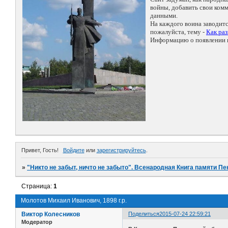
войны, добавить свои ко
данными.
На каждого воина заводит
пожалуйста, тему -
Как ра
Информацию о появлении н
Привет, Гость!
Войдите
или
зарегистрируйтесь
.
»
"Никто не забыт, ничто не забыто". Всенародная Книга памяти Пе
Страница:
1
Молотов Михаил Иванович, 1898 г.р.
Виктор Колесников
Поделиться
2015-07-24 22:59:21
Модератор