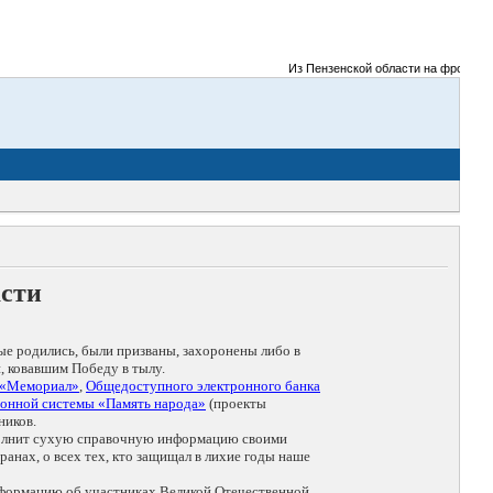
Из Пензенской области на фронты Вели
асти
ые родились, были призваны, захоронены либо в
, ковавшим Победу в тылу.
 «Мемориал»
,
Общедоступного электронного банка
онной системы «Память народа»
(проекты
ников.
дополнит сухую справочную информацию своими
анах, о всех тех, кто защищал в лихие годы наше
нформацию об участниках Великой Отечественной