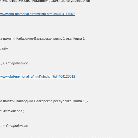
и Молотов Михаил Иванович, 1898 г.р. не увековечен
//www.obd-memorial.ru/html/info.htm?id=404117567
а памяти. Кабардино-Балкарская республика. Книга 1
 обл.;
., г. Старобельск.
//www.obd-memorial.ru/html/info.htm?id=404128512
а памяти. Кабардино-Балкарская республика. Книга 1_2
ензенская обл.;
., г. Старобельск.