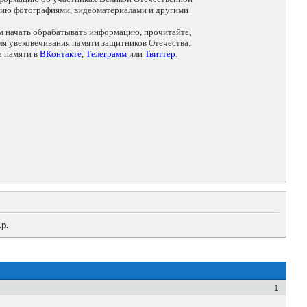
цию фотографиями, видеоматериалами и другими
ем начать обрабатывать информацию, прочитайте,
я увековечивания памяти защитников Отечества.
и памяти в
ВКонтакте
,
Телеграмм
или
Твиттер
.
р.
1