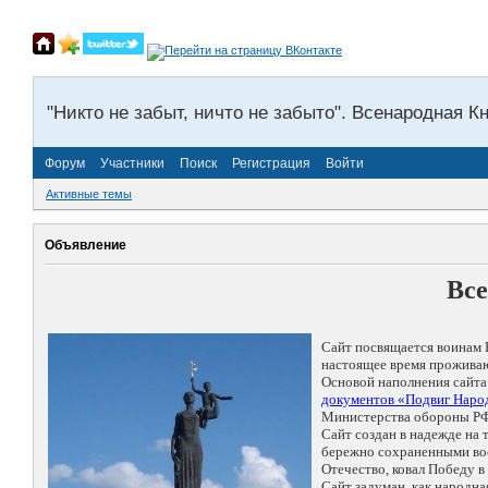
"Никто не забыт, ничто не забыто". Всенародная К
Форум
Участники
Поиск
Регистрация
Войти
Активные темы
Объявление
Все
Сайт посвящается воинам 
настоящее время проживаю
Основой наполнения сайта
документов «Подвиг Народ
Министерства обороны РФ
Сайт создан в надежде на
бережно сохраненными восп
Отечество, ковал Победу 
Сайт задуман, как народн