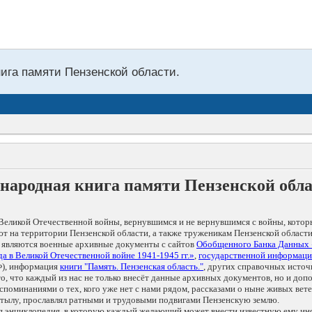
нига памяти Пензенской области.
народная книга памяти Пензенской обл
Великой Отечественной войны, вернувшимся и не вернувшимся с войны, котор
т на территории Пензенской области, а также труженикам Пензенской области
 являются военные архивные документы с сайтов
Обобщенного Банка Данных
а в Великой Отечественной войне 1941-1945 гг.»
,
государственной информаци
), информация
книги "Память. Пензенская область."
, других справочных источ
 то, что каждый из нас не только внесёт данные архивных документов, но и 
оминаниями о тех, кого уже нет с нами рядом, рассказами о ныне живых ветер
в тылу, прославлял ратными и трудовыми подвигами Пензенскую землю.
ая энциклопедия, в которую каждый желающий может внести известную ему и