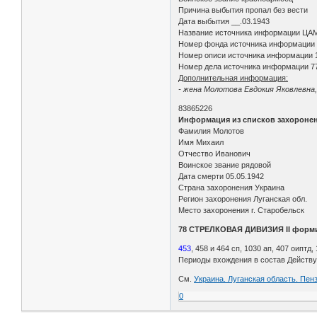
Причина выбытия пропал без вести
Дата выбытия __.03.1943
Название источника информации ЦА
Номер фонда источника информации
Номер описи источника информации 
Номер дела источника информации 7
Дополнительная информация:
- жена Молотова Евдокия Яковлевна, 
83865226
Информация из списков захороне
Фамилия Молотов
Имя Михаил
Отчество Иванович
Воинское звание рядовой
Дата смерти 05.05.1942
Страна захоронения Украина
Регион захоронения Луганская обл.
Место захоронения г. Старобельск
78 СТРЕЛКОВАЯ ДИВИЗИЯ II форм
453
, 458 и 464 сп, 1030 ап, 407 оиптд,
Периоды вхождения в состав Действу
См.
Украина. Луганская область. Пен
0