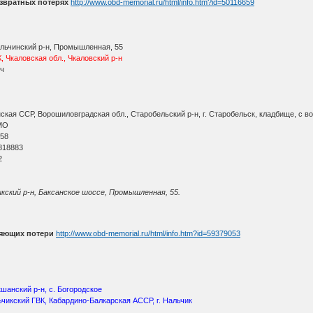
звратных потерях
http://www.obd-memorial.ru/html/info.htm?id=50116659
ельчинский р-н, Промышленная, 55
, Чкаловская обл., Чкаловский р-н
 ч
кая ССР, Ворошиловградская обл., Старобельский р-н, г. Старобельск, кладбище, с вос
МО
 58
818883
2
икский р-н, Баксанское шоссе, Промышленная, 55.
няющих потери
http://www.obd-memorial.ru/html/info.htm?id=59379053
шанский р-н, с. Богородское
ьчикский ГВК, Кабардино-Балкарская АССР, г. Нальчик