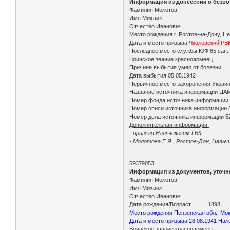
Информация из донесения о безво
Фамилия Молотов
Имя Михаил
Отчество Иванович
Место рождения г. Ростов-на-Дону, Н
Дата и место призыва
Чкаловский РВК
Последнее место службы ЮФ 65 сап.
Воинское звание красноармеец
Причина выбытия умер от болезни
Дата выбытия 05.05.1942
Первичное место захоронения Украинс
Название источника информации ЦА
Номер фонда источника информации
Номер описи источника информации 
Номер дела источника информации 5
Дополнительная информация:
- призван Нальчикским ГВК;
- Молотова Е.Я., Ростов-Дон, Нальч
59379053
Информация из документов, уточ
Фамилия Молотов
Имя Михаил
Отчество Иванович
Дата рождения/Возраст __.__.1898
Место рождения Пензенская обл., Мок
Дата и место призыва 28.08.1941 Нал
Воинское звание красноармеец