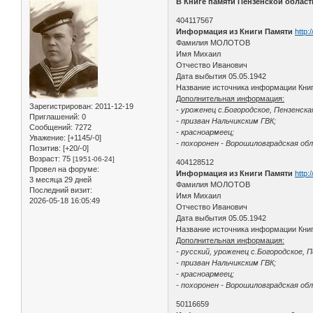
В Книге памяти Пензенской област
404117567
Информация из Книги Памяти
http:
Фамилия МОЛОТОВ
Имя Михаил
Отчество Иванович
Дата выбытия 05.05.1942
Название источника информации Книг
Дополнительная информация:
Зарегистрирован
: 2011-12-19
- уроженец с.Богородское, Пензенская
Приглашений:
0
- призван Нальчикским ГВК;
Сообщений:
7272
- красноармеец;
Уважение:
[+1145/-0]
- похоронен - Ворошиловградская обл
Позитив:
[+20/-0]
Возраст:
75
[1951-06-24]
404128512
Провел на форуме:
Информация из Книги Памяти
http:
3 месяца 29 дней
Фамилия МОЛОТОВ
Последний визит:
Имя Михаил
2026-05-18 16:05:49
Отчество Иванович
Дата выбытия 05.05.1942
Название источника информации Книг
Дополнительная информация:
- русский, уроженец с.Богородское, П
- призван Нальчикским ГВК;
- красноармеец;
- похоронен - Ворошиловградская обл
50116659