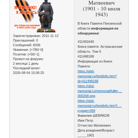
Матвеевич
(1901 - 10 июля
1943)
В Книге Памяти Пензенской
области
информация не
обнаружена
!
Зарегистрирован
: 2011-11-12
Приглашений:
0
411491640
Сообщений:
6036
Книга памяти. Астраханская
Уважение:
[+780/-0]
область. Том 6
Позитив:
[+56/-1]
411498188
Провел на форуме:
Информация из Книги
2 месяца 1 день
Памяти:
Последний визит:
https://obd-
2026-08-04 15:06:25
memorial.ru/html/info.htm?
id=411498188
https://obd-
memorial.ru/memorial/fullim …
000268.png
https://obd-
memorial.ru/html/info.htm?i …
p;page=269
Фамилия ШЕВЯКОВ
Имя Петр
Отчество Матвеевич
Дата рождения/Возраст
__.__.1901