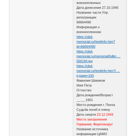
военнопленных
Дата донесения 27.10.1945
Название части Упр.
репатриации
66664490
Информация о
военнопленном:
https://obd-
memorial.ru/html/info.htm?
id=66664490
https://obd-
memorial.ru/memorial/fullim …
000194.jpg
https://obd-
memorial.ru/html/info.htm?i …
p;page=193
Фамилия Шевяков
Имя Петр
Отчество
Дата рождения/Возраст
__.__.1901
Место рождения г. Пенза
Судьба погиб в плену
Дата смерти
23.12.1943
Место захоронения
Германия, Фореллькруг
Название источника
информации ЦАМО