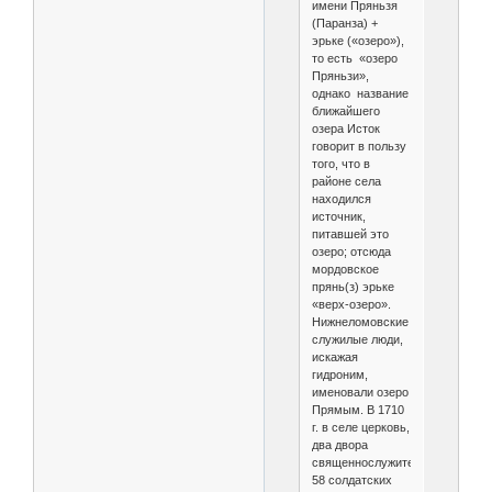
имени Пряньзя
(Паранза) +
эрьке («озеро»),
то есть «озеро
Пряньзи»,
однако название
ближайшего
озера Исток
говорит в пользу
того, что в
районе села
находился
источник,
питавшей это
озеро; отсюда
мордовское
прянь(з) эрьке
«верх-озеро».
Нижнеломовские
служилые люди,
искажая
гидроним,
именовали озеро
Прямым. В 1710
г. в селе церковь,
два двора
священнослужителей,
58 солдатских