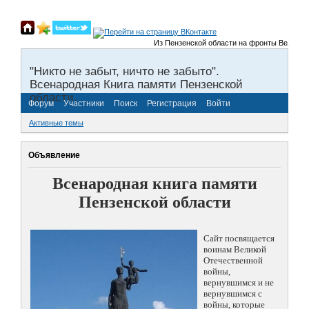
Из Пензенской области на фронты Великой Отеч
"Никто не забыт, ничто не забыто".
Всенародная Книга памяти Пензенской
области.
Форум
Участники
Поиск
Регистрация
Войти
Активные темы
Объявление
Всенародная книга памяти
Пензенской области
Сайт посвящается
воинам Великой
Отечественной
войны,
вернувшимся и не
вернувшимся с
войны, которые