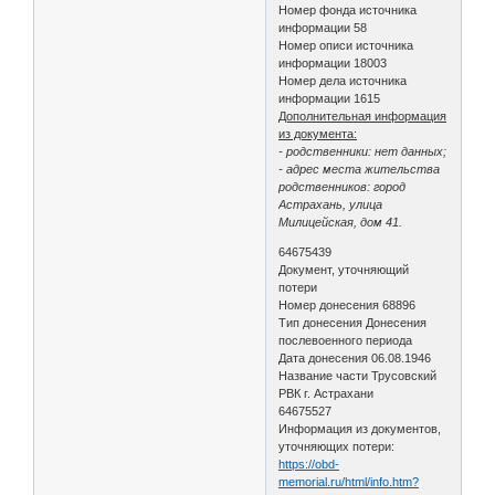
Номер фонда источника
информации 58
Номер описи источника
информации 18003
Номер дела источника
информации 1615
Дополнительная информация
из документа:
- родственники: нет данных;
- адрес места жительства
родственников: город
Астрахань, улица
Милицейская, дом 41.
64675439
Документ, уточняющий
потери
Номер донесения 68896
Тип донесения Донесения
послевоенного периода
Дата донесения 06.08.1946
Название части Трусовский
РВК г. Астрахани
64675527
Информация из документов,
уточняющих потери:
https://obd-
memorial.ru/html/info.htm?