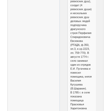
ревизских душ),
солдат (4
ревизских души)
и нескольких
ревизских душ
деловых людей
подпоручика
драгунского
строя Перфилия
Спиридоновича
Евсюкова
(РГАДА, ф.350,
оп.3, е.хр.2223,
лл. 759-770). В
августе 1774 г.
село занимал
один из отрядов
Е.И. Пугачева и
повесил
помещика, князя
Василия
Кугушева
(В.Шаракин).
В 1785 г. в селе
показана
помещица
Прасковья
Харитоновна