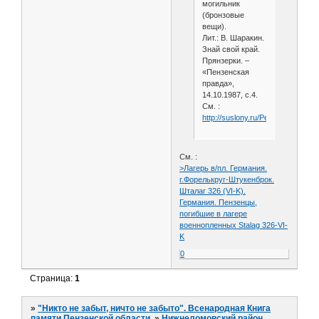
могильник
(бронзовые
вещи).
Лит.: В. Шаракин.
Знай свой край.
Прянзерки. –
«Пензенская
правда»,
14.10.1987, с.4.
См. :
http://suslony.ru/Penzagebiet/N
См. :
>Лагерь в/пл. Германия.
г.Форелькруг-Штукенброк.
Шталаг 326 (VI-K).
Германия. Пензенцы,
погибшие в лагере
военнопленных Stalag 326-VI-
K
0
Страница:
1
»
"Никто не забыт, ничто не забыто". Всенародная Книга
памяти Пензенской области.
»
Нижнеломовский район