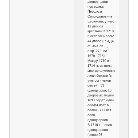
дворов, двор
помещика
Перфила
Спиридоновича
Евсюкова, у него
12 дворов
крестьян; в 1718
г. осталось всего
44 двора (РГАДА,
ф. 350, оп. 1,
е.хр. 272, лл.
1679-1718).
Между 1710 и
1714 гг. из села
многие служилые
люди бежали (с
учетом членов
семей): 33
однодворца, 10
дворовых людей,
109 солдат, один
солдат взят в
полон. В 1718 г. –
село
однодворцев.
В 1719 г. – село
однодворцев
(около 26