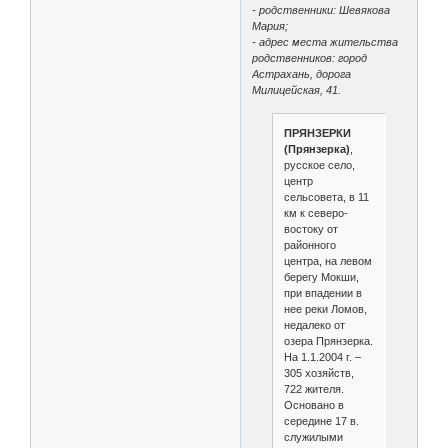
- родственники: Шевякова
Мария;
- адрес места жительства
родственников: город
Астрахань, дорога
Милицейская, 41.
ПРЯНЗЕРКИ
(Прянзерка)
,
русское село,
центр
сельсовета, в 11
км к северо-
востоку от
районного
центра, на левом
берегу Мокши,
при впадении в
нее реки Ломов,
недалеко от
озера Прянзерка.
На 1.1.2004 г. –
305 хозяйств,
722 жителя.
Основано в
середине 17 в.
служилыми