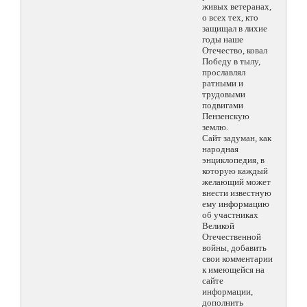
живых ветеранах,
о всех тех, кто
защищал в лихие
годы наше
Отечество, ковал
Победу в тылу,
прославлял
ратными и
трудовыми
подвигами
Пензенскую
землю.
Сайт задуман, как
народная
энциклопедия, в
которую каждый
желающий может
внести известную
ему информацию
об участниках
Великой
Отечественной
войны, добавить
свои комментарии
к имеющейся на
сайте
информации,
дополнить