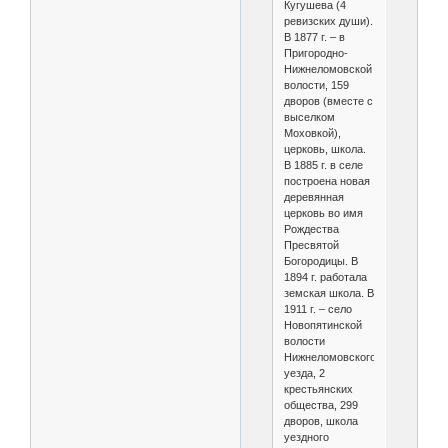
Кугушева (4
ревизских души).
В 1877 г. – в
Пригородно-
Нижнеломовской
волости, 159
дворов (вместе с
выселком
Моховкой),
церковь, школа.
В 1885 г. в селе
построена новая
деревянная
церковь во имя
Рождества
Пресвятой
Богородицы. В
1894 г. работала
земская школа. В
1911 г. – село
Новопятинской
волости
Нижнеломовского
уезда, 2
крестьянских
общества, 299
дворов, школа
уездного