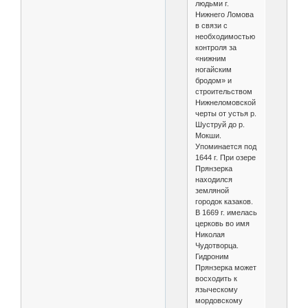
людьми г.
Нижнего Ломова
в связи с
необходимостью
контроля за
«нижним
ногайским
бродом» и
строительством
Нижнеломовской
черты от устья р.
Шуструй до р.
Мокши.
Упоминается под
1644 г. При озере
Прянзерка
находился
земляной
городок казаков.
В 1669 г. имелась
церковь во имя
Николая
Чудотворца.
Гидроним
Прянзерка может
восходить к
языческому
мордовскому