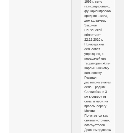
1996 г. село
газифицировано,
функционировали
средняя школа,
дом культуры.
Законом
Пензенской
области от
22.12.2010 г.
Прянзерский
сельсовет
упразднен, с
передачей его
территории Усть-
Каремшинскому
сельсовету.
Главная
достопримечательность
села – родник
Салолейка, в 3
км к северу от
села, в лесу, на
правом берегу
Мокши.
Почитается как
святой источник,
благоустроен.
Древнемордовский