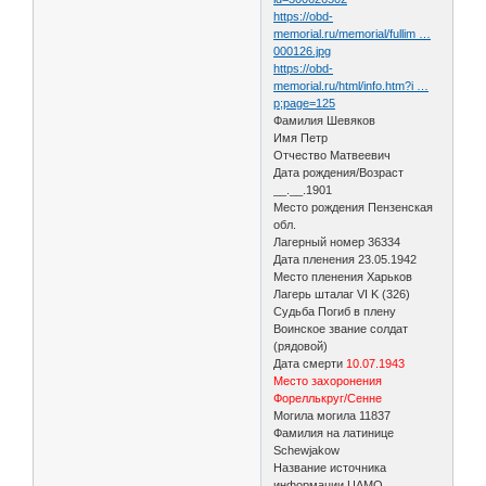
https://obd-
memorial.ru/memorial/fullim …
000126.jpg
https://obd-
memorial.ru/html/info.htm?i …
p;page=125
Фамилия Шевяков
Имя Петр
Отчество Матвеевич
Дата рождения/Возраст
__.__.1901
Место рождения Пензенская
обл.
Лагерный номер 36334
Дата пленения 23.05.1942
Место пленения Харьков
Лагерь шталаг VI K (326)
Судьба Погиб в плену
Воинское звание солдат
(рядовой)
Дата смерти
10.07.1943
Место захоронения
Фореллькруг/Сенне
Могила могила 11837
Фамилия на латинице
Schewjakow
Название источника
информации ЦАМО