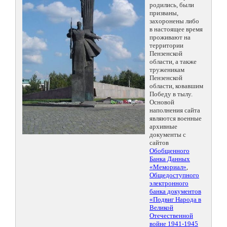
родились, были
призваны,
захоронены либо
в настоящее время
проживают на
территории
Пензенской
области, а также
труженикам
Пензенской
области, ковавшим
Победу в тылу.
Основой
наполнения сайта
являются военные
архивные
документы с
сайтов
Обобщенного
Банка Данных
«Мемориал»
,
Общедоступного
электронного
банка документов
«Подвиг Народа в
Великой
Отечественной
войне 1941-1945