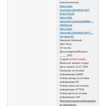
военнопленном:
https://obd-
memorial.ru/html/info.htm?
id=81791228
https://obd-
memorial.ru/memorial/fullim …
000053.jpg
https://obd-
memorial.ru/html/info.htm?i …
mp;page=52
Фамилия Шевяков
Имя Петр
Отчество
Дата рождения/Возраст
__.__.1901
Судьба
погиб в плену
Воинское звание солдат
Дата смерти 11.07.1943
Название источника
информации ЦАМО
Номер фонда источника
информации 58
Номер описи источника
информации 977525
Номер дела источника
информации 344
Дополнительная информация
из документа: