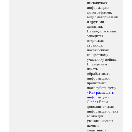
имеющуюся
информацию
фотографиями,
видеоматериалами
и другими
данными.
На каждого воина
заводится
отдельная
страница,
посвященная
конкретному
участнику войны.
Прежде чем
начать
обрабатывать
информацию,
прочитайте,
пожалуйста, тему
-
Как размещать
информацию
.
Любая Ваша
дополнительная
информация очень
важна для
увековечивания
памяти
защитников