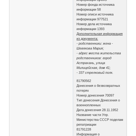
Номер фонда источника
информации 58
Номер описи источника
информации 977521
Номер дела источника
информации 1393
Дополнительная информация
из документа:
- родственники: жена -
Шевякова Мария;
- адрес места жительства
родственников: город
Астрахань, улица
Милицейская, дом 41;
- 337 стрелковый полк.
81790562
Донесения о безвозвратных
потерях
Номер донесения 70097
Тип донесения Донесения о
военнопленных
Дата донесения 28.11.1952
Название части Упр.
Министерства СССР поделам
репатриации
81791228
Информация о