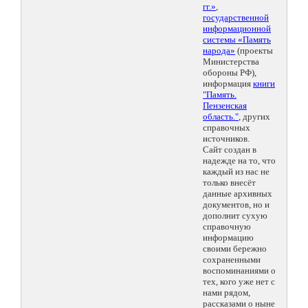
гг.»
,
государственной
информационной
системы «Память
народа»
(проекты
Министерства
обороны РФ),
информация
книги
"Память.
Пензенская
область."
, других
справочных
источников.
Сайт создан в
надежде на то, что
каждый из нас не
только внесёт
данные архивных
документов, но и
дополнит сухую
справочную
информацию
своими бережно
сохраненными
воспоминаниями о
тех, кого уже нет с
нами рядом,
рассказами о ныне