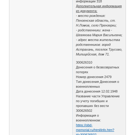
информации 318
Дополнительная информация
из документа:
- место рождения:
Пензенская область, ст.
Н.Ломов, село Прензерки;
- родственники: жена -
Шевякова Мария Васильевна;
- адрес места жительства
родственников: город
Астрахань, поселок Трусово,
Милицейская, дом 71.
300626310
Донесения о безвозвратных
потерях
Номер донесения 2479
Тип донесения Донесения о
военнопленных
Дата донесения 12.02.1948
Название части Управление
по учету погибших и
пропавших без вести
300626502
Информация о
военнопленном:
https://obd-
memorial.ru/html/info.htm?
id=300626502