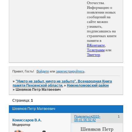
Отечества.
Информацию о
появлении новых
сообщений на
сайте можно
узнавать,
подписавшись на
страничках книги
памяти в
ВКонтакте
,
Телеграмм
или
Твиттер
.
Привет, Гость!
Войдите
или
зарегистрируйтесь
.
»
"Никто не забыт, ничто не забыто". Всенародная Книга
памяти Пензенской области.
»
Нижнеломовский район
»
Шевяков Петр Матвеевич
Страница:
1
Шевяков Петр Матвеевич
Поделиться
2015-
1
Комиссаров В.А.
08-01 06:32:42
Модератор
Шевяков Петр