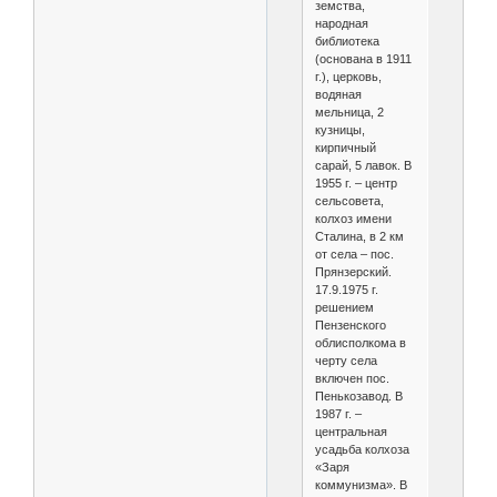
земства,
народная
библиотека
(основана в 1911
г.), церковь,
водяная
мельница, 2
кузницы,
кирпичный
сарай, 5 лавок. В
1955 г. – центр
сельсовета,
колхоз имени
Сталина, в 2 км
от села – пос.
Прянзерский.
17.9.1975 г.
решением
Пензенского
облисполкома в
черту села
включен пос.
Пенькозавод. В
1987 г. –
центральная
усадьба колхоза
«Заря
коммунизма». В