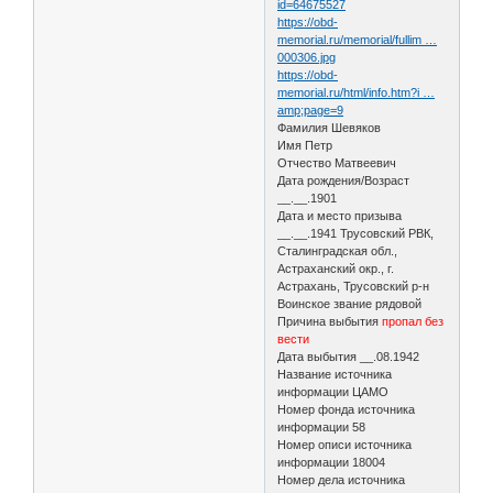
id=64675527
https://obd-
memorial.ru/memorial/fullim …
000306.jpg
https://obd-
memorial.ru/html/info.htm?i …
amp;page=9
Фамилия Шевяков
Имя Петр
Отчество Матвеевич
Дата рождения/Возраст
__.__.1901
Дата и место призыва
__.__.1941 Трусовский РВК,
Сталинградская обл.,
Астраханский окр., г.
Астрахань, Трусовский р-н
Воинское звание рядовой
Причина выбытия
пропал без
вести
Дата выбытия __.08.1942
Название источника
информации ЦАМО
Номер фонда источника
информации 58
Номер описи источника
информации 18004
Номер дела источника