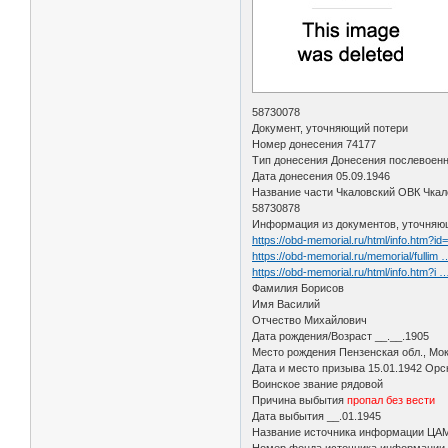
58730078
Документ, уточняющий потери
Номер донесения 74177
Тип донесения Донесения послевоенн
Дата донесения 05.09.1946
Название части Чкаловский ОВК Чкал
58730878
Информация из документов, уточняю
https://obd-memorial.ru/html/info.htm?i
https://obd-memorial.ru/memorial/fullim
https://obd-memorial.ru/html/info.htm?i
Фамилия Борисов
Имя Василий
Отчество Михайлович
Дата рождения/Возраст __.__.1905
Место рождения Пензенская обл., Мок
Дата и место призыва 15.01.1942 Орск
Воинское звание рядовой
Причина выбытия
пропал без вести
Дата выбытия __.01.1945
Название источника информации ЦА
Номер фонда источника информации