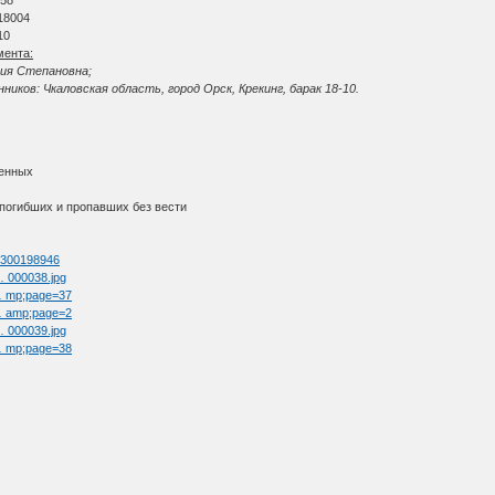
18004
10
мента:
рия Степановна;
иков: Чкаловская область, город Орск, Крекинг, барак 18-10.
ленных
 погибших и пропавших без вести
d=300198946
 … 000038.jpg
 … mp;page=37
 … amp;page=2
 … 000039.jpg
 … mp;page=38