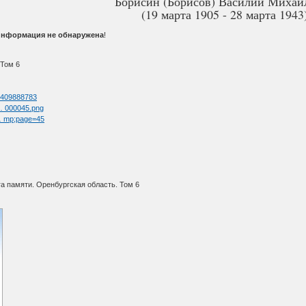
Борисин (Борисов) Василий Михай
(19 марта 1905 - 28 марта 1943
информация не обнаружена
!
 Том 6
d=409888783
 … 000045.png
 … mp;page=45
а памяти. Оренбургская область. Том 6