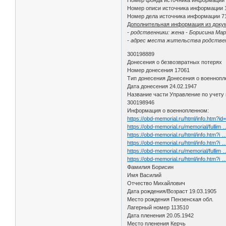
Номер описи источника информации 
Номер дела источника информации 7
Дополнительная информация из доку
- родственники: жена - Борисина Ма
- адрес места жительства родственн
300198889
Донесения о безвозвратных потерях
Номер донесения 17061
Тип донесения Донесения о военноп
Дата донесения 24.02.1947
Название части Управление по учету
300198946
Информация о военнопленном:
https://obd-memorial.ru/html/info.htm?i
https://obd-memorial.ru/memorial/fullim
https://obd-memorial.ru/html/info.htm?i
https://obd-memorial.ru/html/info.htm?i
https://obd-memorial.ru/memorial/fullim
https://obd-memorial.ru/html/info.htm?i
Фамилия Борисин
Имя Василий
Отчество Михайлович
Дата рождения/Возраст 19.03.1905
Место рождения Пензенская обл.
Лагерный номер 113510
Дата пленения 20.05.1942
Место пленения Керчь