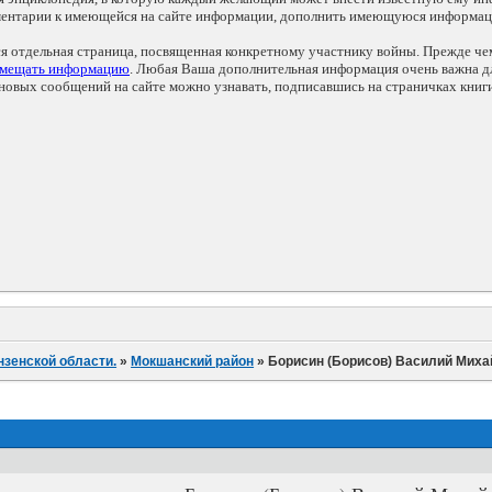
мментарии к имеющейся на сайте информации, дополнить имеющуюся информа
ся отдельная страница, посвященная конкретному участнику войны. Прежде ч
змещать информацию
. Любая Ваша дополнительная информация очень важна дл
овых сообщений на сайте можно узнавать, подписавшись на страничках книг
нзенской области.
»
Мокшанский район
»
Борисин (Борисов) Василий Мих