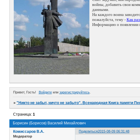
войны, добавить свои ко
данными.
На каждого воина заводит
пожалуйста, тему -
Как ра
Информацию о появлении н
Привет, Гость!
Войдите
или
зарегистрируйтесь
.
»
"Никто не забыт, ничто не забыто". Всенародная Книга памяти Пе
Страница:
1
Борисин (Борисов) Василий Михайлович
Комиссаров В.А.
Поделиться
2015-08-09 06:31:48
Модератор