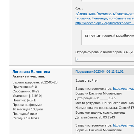
См. :
>Лагерь в/пл. Германия. г.Форелькруг
Германия. Пензенцы, погибшие в лаге
http://kraeved.opck.org/biblioteka/town 
БОРИСИН Василий Михайлович, ро
Отредактировано Комиссаров В.А. (20
0
Легошина Валентина
Поделиться
2023-04-09 11:51:01
Активный участник
Здравствуйте!
Зарегистрирован
: 2022-05-20
Приглашений:
0
Записи из военкоматов.
https://pamya
Сообщений:
8499
Борисин Василий Михайлович
Уважение:
[+119/-0]
Дата рождения: __.__.1905
Позитив:
[+0/-1]
Место рождения: Пензенская обл., Мо
Провел на форуме:
Наименование военкомата: Орский Г
10 месяцев 13 дней
Воинское звание: красноармеец
Последний визит:
Дата выбытия: 28.03.1943
Сегодня 19:16:48
Записи из военкоматов.
https://pamya
Борисин Василий Михайлович