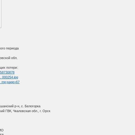
ого периода
овской обл.
щих потери:
d=58730878
 … 000254.jpg
 … mp;page=67
шанский р-н, с. Белогорка
ий ГВК, Чкаловская обл., г. Орск
МО
 58