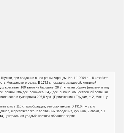
 Шукши, при впадении в нее речки Керенды. На 1.1.2004 г. – 8 хозяйств,
ь Мокшанского уезда. В 1782 г. показана за вдовой, княгиней
 крестьян, 169 тягол на барщине, 28 ? тягла на оброке (платили в год
ес. пашни, 384 дес. сенокоса, 34,7 дес. выгона, общественной запашки –
сле леса и кустарника 226,8 дес. (Приложение к Трудам, т. 2, Мокш. у.,
читывалось 116 старообрядцев, земская школа. В 1910 г. – село
яная, шерсточесалка, 2 валяльных заведения, кузница, 2 лавки, в 1
ета, центральная усадьба колхоза «Красная заря».