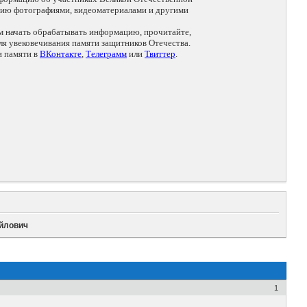
цию фотографиями, видеоматериалами и другими
ем начать обрабатывать информацию, прочитайте,
я увековечивания памяти защитников Отечества.
и памяти в
ВКонтакте
,
Телеграмм
или
Твиттер
.
айлович
1