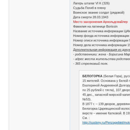
Лагерь шталаг VI K (326)
Судьба Погиб в плену
Воинское звание солдат (рядовой)
Дата смерти 28.03.1943
Место захоронения Арнольдсвайлер
Фамилия на латинице Borissin
Название источника информации ЦА
Номер фонда источника информации
Номер описи источника информации 
Номер дела источника информации 1
Дополнительная информация из доку
- родственники: жена - Борисина Мар
- адрес места жительства родственни
- 365 стрелковый полк.
БЕЛОГОРКА
(Белая Гора), рус
15 жителей. Основана у Белой 
Екатериной Андреевной Долгорук
по 25 рублей с тягла), 107 дво
45 дес., запасной мирской капи
№53).
В 1877 г. – 139 дворов, деревя
Белогорка Царевщинской волости
версте – имение Катковой. В 19
См. :
http://suslony.ru/Penzagebiet/mo