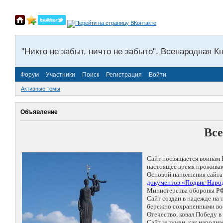
"Никто не забыт, ничто не забыто". Всенародная К
Форум
Участники
Поиск
Регистрация
Войти
Активные темы
Объявление
Все
Сайт посвящается воинам 
настоящее время проживаю
Основой наполнения сайта
документов «Подвиг Народ
Министерства обороны РФ
Сайт создан в надежде на
бережно сохраненными восп
Отечество, ковал Победу 
Сайт задуман, как народн