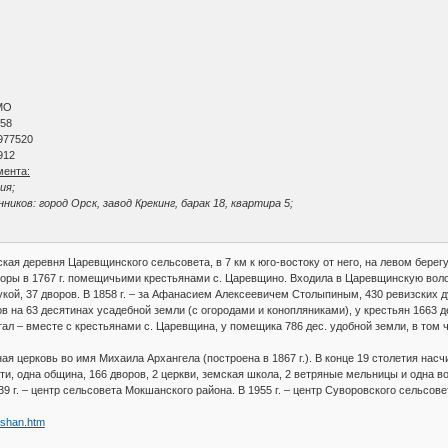
МО
 58
977520
912
мента:
ия;
ков: город Орск, завод Крекинг, барак 18, квартира 5;
ская деревня Царевщинского сельсовета, в 7 км к юго-востоку от него, на левом берегу
горы в 1767 г. помещичьими крестьянами с. Царевщино. Входила в Царевщинскую волост
ой, 37 дворов. В 1858 г. – за Афанасием Алексеевичем Столыпиным, 430 ревизских душ
ров на 63 десятинах усадебной земли (с огородами и конопляниками), у крестьян 1663 д
тал – вместе с крестьянами с. Царевщина, у помещика 786 дес. удобной земли, в том чи
нная церковь во имя Михаила Архангела (построена в 1867 г.). В конце 19 столетия нас
, одна община, 166 дворов, 2 церкви, земская школа, 2 ветряные мельницы и одна вод
39 г. – центр сельсовета Мокшанского района. В 1955 г. – центр Суворовского сельсов
kshan.htm