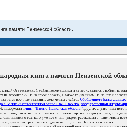
нига памяти Пензенской области.
народная книга памяти Пензенской обл
Великой Отечественной войны, вернувшимся и не вернувшимся с войны, котор
т на территории Пензенской области, а также труженикам Пензенской области
 являются военные архивные документы с сайтов
Обобщенного Банка Данных
а в Великой Отечественной войне 1941-1945 гг.»
,
государственной информаци
), информация
книги "Память. Пензенская область."
, других справочных источ
 то, что каждый из нас не только внесёт данные архивных документов, но и 
оминаниями о тех, кого уже нет с нами рядом, рассказами о ныне живых ветер
в тылу, прославлял ратными и трудовыми подвигами Пензенскую землю.
ая энциклопедия, в которую каждый желающий может внести известную ему и