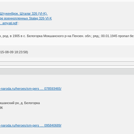
-Штукенброк. Шталаг 326 (VI-K).
ре военнопленных Stalag 326-VI-K
… amyati.pdf
:
д. в 1905 в с. Белогорка Мокшанского р-на Пензен. обл.; ряд.; 00.01.1945 пропал без
15-08-09 18:23:58)
t-naroda.ru/heroes/sm-pers … 078593465/
кшанский рн, д. Белогорка
ВК
t-naroda.ru/heroes/sm-pers … 095840689/