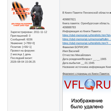
В Книге Памяти Пензенской области
409887821
Книга памяти. Оренбургская область.
409888783
Информация из Книги Памяти:
Зарегистрирован
: 2011-11-12
https://obd-memorial.ru/html/info.htm?i
Приглашений:
0
https://obd-memorial.ru/memorial/fullim
Сообщений:
6036
Уважение:
[+780/-0]
https://obd-memorial.ru/html/info.htm?i
Позитив:
[+56/-1]
Фамилия БОРИСИН
Провел на форуме:
Имя Василий
2 месяца 1 день
Отчество Михайлович
Последний визит:
Дата рождения/Возраст __.__.1905
2026-08-04 15:06:25
Дата выбытия __.01.1945
Название источника информации Книг
Фрагмент страницы из Книги Памяти: