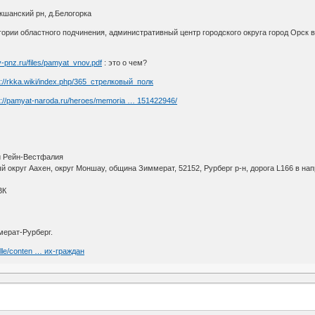
кшанский рн, д.Белогорка
ории областного подчинения, административный центр городского округа город Орск 
iv-pnz.ru/files/pamyat_vnov.pdf
: это о чем?
s://rkka.wiki/index.php/365_стрелковый_полк
s://pamyat-naroda.ru/heroes/memoria … 151422946/
й Рейн-Вестфалия
 округ Аахен, округ Моншау, община Зиммерат, 52152, Рурберг р-н, дорога L166 в на
ВК
ерат-Рурберг.
elle/conten … их-граждан