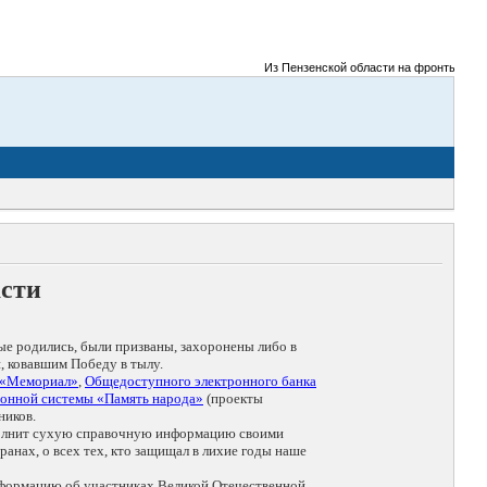
Из Пензенской области на фронты Великой 
асти
ые родились, были призваны, захоронены либо в
, ковавшим Победу в тылу.
 «Мемориал»
,
Общедоступного электронного банка
онной системы «Память народа»
(проекты
ников.
дополнит сухую справочную информацию своими
анах, о всех тех, кто защищал в лихие годы наше
нформацию об участниках Великой Отечественной