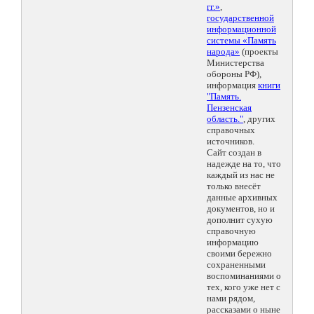
гг.»
,
государственной
информационной
системы «Память
народа»
(проекты
Министерства
обороны РФ),
информация
книги
"Память.
Пензенская
область."
, других
справочных
источников.
Сайт создан в
надежде на то, что
каждый из нас не
только внесёт
данные архивных
документов, но и
дополнит сухую
справочную
информацию
своими бережно
сохраненными
воспоминаниями о
тех, кого уже нет с
нами рядом,
рассказами о ныне