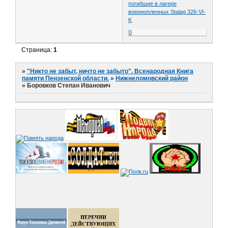
погибшие в лагере
военнопленных Stalag 326-VI-
K
0
Страница:
1
»
"Никто не забыт, ничто не забыто". Всенародная Книга
памяти Пензенской области.
»
Нижнеломовский район
»
Боровков Степан Иванович