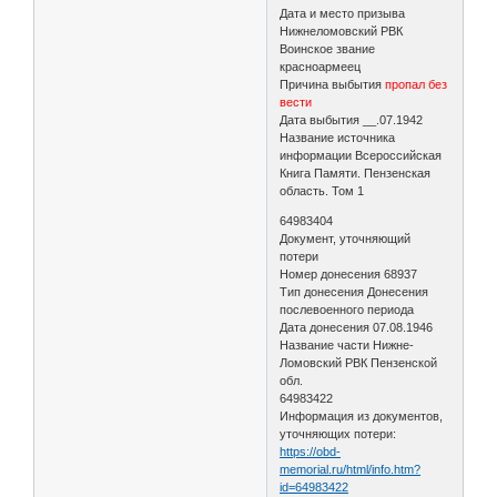
Дата и место призыва
Нижнеломовский РВК
Воинское звание
красноармеец
Причина выбытия
пропал без
вести
Дата выбытия __.07.1942
Название источника
информации Всероссийская
Книга Памяти. Пензенская
область. Том 1
64983404
Документ, уточняющий
потери
Номер донесения 68937
Тип донесения Донесения
послевоенного периода
Дата донесения 07.08.1946
Название части Нижне-
Ломовский РВК Пензенской
обл.
64983422
Информация из документов,
уточняющих потери:
https://obd-
memorial.ru/html/info.htm?
id=64983422