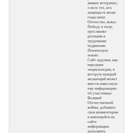
живых ветеранах,
о всех тех, кто
защищал в лихие
годы наше
Отечество, ковал
Победу в тылу,
прославлял
ратными и
трудовыми
подвигами
Пензенскую
землю.
Сайт задуман, как
народная
энциклопедия, в
которую каждый
желающий может
внести известную
ему информацию
об участниках
Великой
Отечественной
войны, добавить
свои комментарии
к имеющейся на
сайте
информации,
дополнить