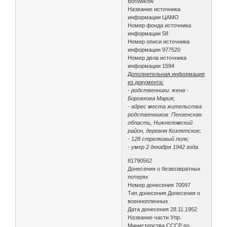
Borowkow
Название источника
информации ЦАМО
Номер фонда источника
информации 58
Номер описи источника
информации 977520
Номер дела источника
информации 1594
Дополнительная информация
из документа:
- родственники: жена -
Боровкова Мария;
- адрес места жительства
родственников: Пензенская
область, Нижнеломский
район, деревня Козлятское;
- 128 стрелковый полк;
- умер 2 декабря 1942 года.
81790562
Донесения о безвозвратных
потерях
Номер донесения 70097
Тип донесения Донесения о
военнопленных
Дата донесения 28.11.1952
Название части Упр.
Министерства СССР по