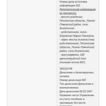
Номер дела источника
информации 302
Дополнительная информация
из документа:
- место рождения:
Пензенская область, Нижне-
Ломовский район, село
Козлятское;
- родственники: жена -
Боровкова Мария Павловна;
- адрес места жительства
родственников: Пензенская
область, Нижне-Ломовский
район, село Козлятское;
- красноармеец. 328
артиллерийский полк
(полевая почта 997).
300110748
Донесения о безвозвратных
потерях
Номер донесения 587
Тип донесения Донесения о
военнопленных
Дата донесения 05.02.1947
Название части Управление
по учету погибших и
пропавших без вести