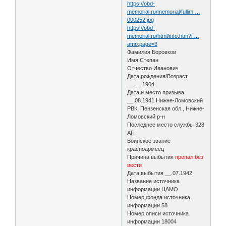
https://obd-
memorial.ru/memorial/fullim …
000252.jpg
https://obd-
memorial.ru/html/info.htm?i …
amp;page=3
Фамилия Боровков
Имя Степан
Отчество Иванович
Дата рождения/Возраст
__.__.1904
Дата и место призыва
__.08.1941 Нижне-Ломовский
РВК, Пензенская обл., Нижне-
Ломовский р-н
Последнее место службы 328
АП
Воинское звание
красноармеец
Причина выбытия
пропал без
вести
Дата выбытия __.07.1942
Название источника
информации ЦАМО
Номер фонда источника
информации 58
Номер описи источника
информации 18004