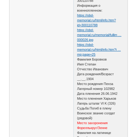
300110788
Информация о
военнопленном:
https://obd-
memorial.ru/html/info.htm?
id=300110788
https://obd-
memorial.ru/memorial/fullim …
000026.jpg
https://obd-
memorial.ru/html/info.htm?i …
mp;page=25
Фамилия Боровков
Имя Степан
Отчество Иванович
Дата рождения/Возраст
__.__.1904
Место рождения Пенза
Лагерный номер 102982
Дата пленения 26.06.1942
Место пленения Харьков
Лагерь шталаг VI K (326)
Судьба Погиб в плену
Воинское звание солдат
(рядовой)
Место захоронения
Фореллькруг/Зенне
Фамилия на латинице