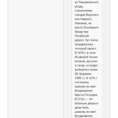
из Темниковского
уезда,
строителями
городов Верхнего
или Нижнего
Ломовов, на
месте Козляцкого
брода при
Ногайской
дороге. Куз латко
(мордовское) –
«еловый овраг».
В 1678 г. в селе
66 дворов пеших
казаков, русских
и татар, и солдат
выборного полка
(В. Шаракин,
1986 г.). В 1675 г.
построена
церковь во имя
Воздвижения
Креста Господня.
В 1710 г. – 54
казачьих двора и
двор попа,
церковь во имя
Воздвижения