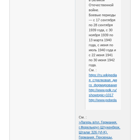
в Великой
Отечественной
войне.
Боевые периоды
— с 17 сентября
по 28 сентября
1939 года, с 30
ноября 1939 по
13 марта 1940
года, с июня по
июль 1940 года и
с 22 июня 1941
по 30 июня 1942
года.
См. :
https://ru.wikipedia.org/wiki/150-
я_стрелковая_дивизия_(1-
го_формирования)
http://www.polk.ru/forum/index.ph
showtopic=1017
http://www.pobeda1945.su/divisio
См. :
>Лагерь в/пл. Германия.
г.Форелькруг-Штукенброк.
Шталаг 326 (VI-K).
Германия. Пензенцы,