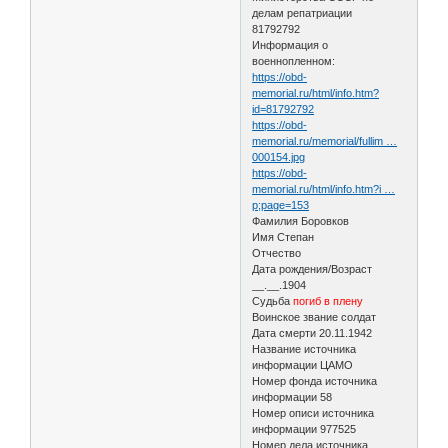
делам репатриации
81792792
Информация о
военнопленном:
https://obd-
memorial.ru/html/info.htm?
id=81792792
https://obd-
memorial.ru/memorial/fullim …
000154.jpg
https://obd-
memorial.ru/html/info.htm?i …
p;page=153
Фамилия Боровков
Имя Степан
Отчество
Дата рождения/Возраст
__.__.1904
Судьба
погиб в плену
Воинское звание солдат
Дата смерти 20.11.1942
Название источника
информации ЦАМО
Номер фонда источника
информации 58
Номер описи источника
информации 977525
Номер дела источника