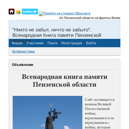
Из Пензенской области на фронты Великой Отечес
"Никто не забыт, ничто не забыто".
Всенародная Книга памяти Пензенской
области.
Форум
Участники
Поиск
Регистрация
Войти
Активные темы
Объявление
Всенародная книга памяти
Пензенской области
Сайт посвящается
воинам Великой
Отечественной
войны,
вернувшимся и не
вернувшимся с
войны, которые