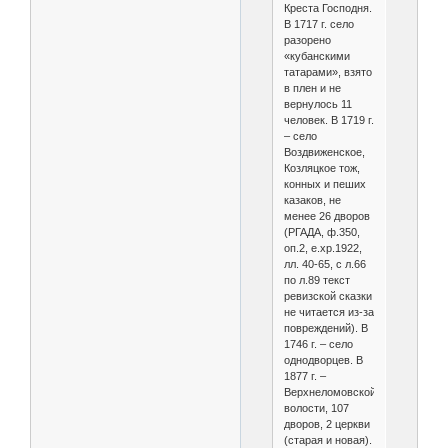
Креста Господня.
В 1717 г. село
разорено
«кубанскими
татарами», взято
в плен и не
вернулось 11
человек. В 1719 г.
– село
Воздвиженское,
Козляцкое тож,
конных и пеших
казаков, не
менее 26 дворов
(РГАДА, ф.350,
оп.2, е.хр.1922,
лл. 40-65, с л.66
по л.89 текст
ревизской сказки
не читается из-за
повреждений). В
1746 г. – село
однодворцев. В
1877 г. –
Верхнеломовской
волости, 107
дворов, 2 церкви
(старая и новая).