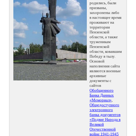
родились, были
призваны,
захоронены либо
в настоящее время
проживают на
территории
Пензенской
области, а также
труженикам
Пензенской
области, ковавшим
Победу в тылу.
Основой
наполнения сайта
являются военные
архивные
документы с
сайтов
Обобщенного
Банка Данных
«Мемориал»
,
Общедоступного
электронного
банка документов
«Подвиг Народа в
Великой
Отечественной
войне 1941-1945