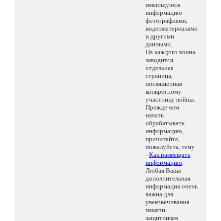
имеющуюся
информацию
фотографиями,
видеоматериалами
и другими
данными.
На каждого воина
заводится
отдельная
страница,
посвященная
конкретному
участнику войны.
Прежде чем
начать
обрабатывать
информацию,
прочитайте,
пожалуйста, тему
-
Как размещать
информацию
.
Любая Ваша
дополнительная
информация очень
важна для
увековечивания
памяти
защитников