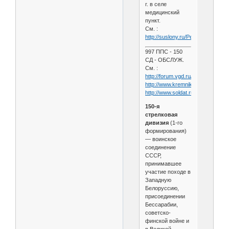
г. в селе
медицинский
пункт.
См. :
http://suslony.ru/Penzagebiet/N
997 ППС - 150
СД - ОБСЛУЖ.
См. :
http://forum.vgd.ru/108/31931/
http://www.kremnik.ru/node/4224
http://www.soldat.ru/pps.html
150-я
стрелковая
дивизия
(1-го
формирования)
— воинское
соединение
СССР,
принимавшее
участие походе в
Западную
Белоруссию,
присоединении
Бессарабии,
советско-
финской войне и