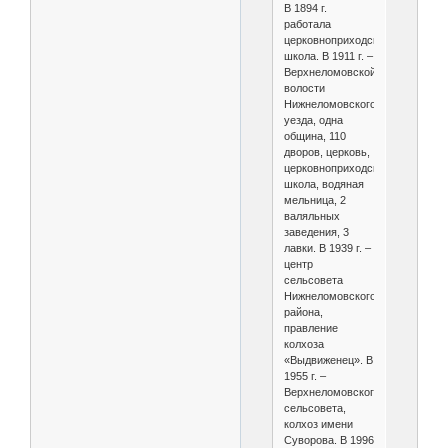
В 1894 г.
работала
церковноприходская
школа. В 1911 г. –
Верхнеломовской
волости
Нижнеломовского
уезда, одна
община, 110
дворов, церковь,
церковноприходская
школа, водяная
мельница, 2
валяльных
заведения, 3
лавки. В 1939 г. –
центр
сельсовета
Нижнеломовского
района,
правление
колхоза
«Выдвиженец». В
1955 г. –
Верхнеломовского
сельсовета,
колхоз имени
Суворова. В 1996