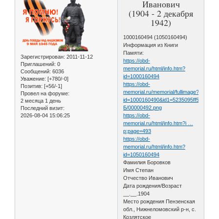
Иванович
(1904 - 2 декабря
1942)
1000160494 (1050160494)
Информация из Книги
Памяти:
Зарегистрирован
: 2011-11-12
https://obd-
Приглашений:
0
memorial.ru/html/info.htm?
Сообщений:
6036
id=1000160494
Уважение:
[+780/-0]
https://obd-
Позитив:
[+56/-1]
memorial.ru/memorial/fullimage?
Провел на форуме:
id=1000160490&id1=5235095ff56656c
2 месяца 1 день
Б/00000492.png
Последний визит:
2026-08-04 15:06:25
https://obd-
memorial.ru/html/info.htm?i …
p;page=493
https://obd-
memorial.ru/html/info.htm?
id=1050160494
Фамилия Боровков
Имя Степан
Отчество Иванович
Дата рождения/Возраст
__.__.1904
Место рождения Пензенская
обл., Нижнеломовский р-н, с.
Козлятское