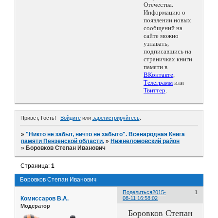
Отечества.
Информацию о
появлении новых
сообщений на
сайте можно
узнавать,
подписавшись на
страничках книги
памяти в
ВКонтакте
,
Телеграмм
или
Твиттер
.
Привет, Гость!
Войдите
или
зарегистрируйтесь
.
»
"Никто не забыт, ничто не забыто". Всенародная Книга
памяти Пензенской области.
»
Нижнеломовский район
»
Боровков Степан Иванович
Страница:
1
Боровков Степан Иванович
Поделиться
2015-
1
Комиссаров В.А.
08-11 16:58:02
Модератор
Боровков Степан