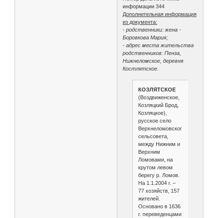
информации 344
Дополнительная информация
из документа:
- родственники: жена -
Боровкова Мария;
- адрес места жительства
родственников: Пенза,
Нижнеломское, деревня
Костлятское.
КОЗЛЯТСКОЕ
(Воздвиженское,
Козляцкий Брод,
Козляцкое),
русское село
Верхнеломовского
сельсовета,
между Нижним и
Верхним
Ломовами, на
крутом левом
берегу р. Ломов.
На 1.1.2004 г. –
77 хозяйств, 157
жителей.
Основано в 1636
г. переведенцами