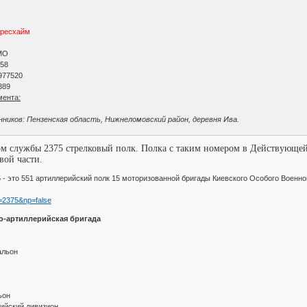
рресхайм
МО
 58
977520
889
мента:
ников: Пензенская область, Нижнеломовский район, деревня Ива.
ом службы 2375 стрелковый полк. Полка с таким номером в Действующе
вой части.
 - это 551 артиллерийский полк 15 моторизованной бригады Киевского Особого Военно
?q=2375&np=false
о-артиллерийская бригада
альон
ьон
ийский дивизион