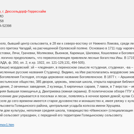
, г. Дюссельдорф-Герресхайм
МО
 58
A-52398
ело, бывший центр сельсовета, в 28 км к северо-востоку от Нижнего Ломова, среди лесо
авого притока Чагадай, на расчищенной Орловской поляне. Основано в 1711 году наро
стовки, Лячи, Грачевки, Моляковки, Вьюнков, Каремши, Шиловки, Кошелевки и Богоявл
 логично предположить, что первопоселенцев привлекли лесные богатства Ивы. В 1719
ДА, ф. 350, оп. 2, е.хр. 1922, лл. 121-129,131, 494-505).
окши) мордовский: эй – «ледяная», в переносном смысле «студеная, студенка», -ва –
исленные русские названия Студенец). Видимо, на Иве располагались мордовские зи
 Богоявления Господня, отсюда церковное название Богоявленское. В 1877 г. – Аршиновс
крестьянское общество, 385 дворов, церковь, земская школа, открыта народная библи
ение, 2 овчинных заведения, 2 кузницы, 5 кирпичных сараев, 7 лавок, в 7 верстах –
едняя бывшая помещичья д. Дмитриевка (южная окраина). В политическом обзоре ГПУ за
есенние дни укрывается в поселках и лесах, появляясь в ночное время домой; кулак С
селе до сего времени имеется старое духовенство и монашество и, имея увязку с кула
р сельсовета Голицынского района, центральная усадьба колхоза имени Хрущева.
али дом культуры, неполная средняя школа, товарищество «Ивинское» (специализация
кий сельсовет упразднен, с передачей его территории Голицынскому сельсовету.
Lomov1.htm