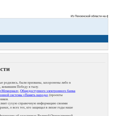
Из Пензенской области на фронты Ве
асти
ые родились, были призваны, захоронены либо в
, ковавшим Победу в тылу.
 «Мемориал»
,
Общедоступного электронного банка
онной системы «Память народа»
(проекты
ников.
дополнит сухую справочную информацию своими
анах, о всех тех, кто защищал в лихие годы наше
нформацию об участниках Великой Отечественной