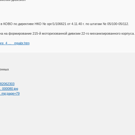
в КОВО по директиве НКО № орг/1/106621 от 4.11.40 г. по штатам № 05/100-05/112.
ена на формирование 215-й моторизованной дивизии 22-го механизированного корпуса.
efore_4 … _mpabr.htm
ленных
d=82062303
 … 000080.jpg
 … mp;page=79