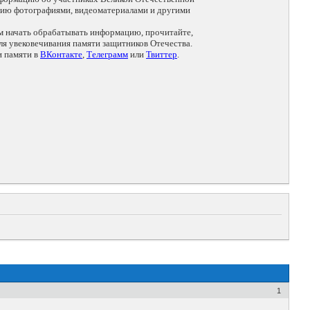
цию фотографиями, видеоматериалами и другими
ем начать обрабатывать информацию, прочитайте,
я увековечивания памяти защитников Отечества.
и памяти в
ВКонтакте
,
Телеграмм
или
Твиттер
.
1