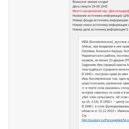
Воинское звание солдат
Дата смерти 29.09.1942
Место захоронения окр. Дюссельдорф
Название источника информации ЦА
Номер фонда источника информации
Номер описи источника информации 
Номер дела источника информации 5
ИВА (Богоявленское), русское с
(Ивка), при впадении в нее пр
Орловки, Большого Каурца, Хол
Наровчатского района, поэтому
казаков, не менее 23 дворов (РГА
Гидроним Ива (правый приток М
«постудёнье» (сравните многоч
В 1843 г. построен храм во имя
Ива, Богоявленское тож, одно 
шерсточесалка, валяльное завед
гг. в черте села оказалась сос
которое скрылось из села и в в
убит член сельсовета. «В этом 
хр.16, л.16). В 1955 г. – цент
В 1996 г. в селе функциониров
области от 22.12.2010 г. Ивинс
См. :
http://suslony.ru/Penzagebiet/N