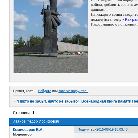
войны, добавить свои ко
данными.
На каждого воина заводит
пожалуйста, тему -
Как ра
Информацию о появлении н
Привет, Гость!
Войдите
или
зарегистрируйтесь
.
»
"Никто не забыт, ничто не забыто". Всенародная Книга памяти Пе
Страница:
1
Иванов Федор Иосифович
Комиссаров В.А.
Поделиться
2015-08-19 18:03:48
Модератор