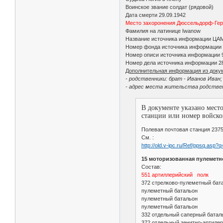
Воинское звание солдат (рядовой)
Дата смерти 29.09.1942
Место захоронения Дюссельдорф-Ге
Фамилия на латинице Iwanow
Название источника информации ЦА
Номер фонда источника информации
Номер описи источника информации 
Номер дела источника информации 2
Дополнительная информация из доку
- родственники: брат - Иванов Иван;
- адрес места жительства родствен
В документе указано мест
станции или номер войско
Полевая почтовая станция 2375
См. :
http://old.v-ipc.ru/Ref/ppsq.asp
15 моторизованная пулеметн
Состав:
551 артиллерийский полк
372 стрелково-пулеметный бат
пулеметный батальон
пулеметный батальон
пулеметный батальон
332 отдельный саперный батал
372 отдельный зенитно-артилер