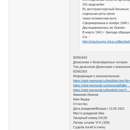
241 медсанбат
81 автотранспортный батальон
отдельная рота связи
танко-огнеметная рота
Сформирована в ноябре 1940 г. 
Дислоцировалась во Львове.
В марте 1941 г. бригада обращ
См. :
http://mechcorps.rkka.ru/files/b
82061643
Донесения о безвозвратных потерях
Тип донесения Донесения о военноп
82062303
Информация о военнопленном:
https://obd-memorial.ru/html/info.htm?i
https://obd-memorial.ru/memorial/fullim
https://obd-memorial.ru/html/info.htm?i
Фамилия Иванов
Имя Федор
Отчество
Дата рождения/Возраст 13.06.1921
Место рождения Ива
Лагерный номер 54139
Лагерь шталаг VI K (326)
Судьба погиб в плену