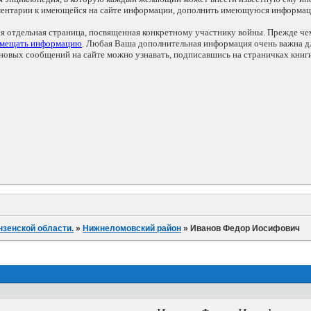
мментарии к имеющейся на сайте информации, дополнить имеющуюся информа
ся отдельная страница, посвященная конкретному участнику войны. Прежде ч
змещать информацию
. Любая Ваша дополнительная информация очень важна дл
овых сообщений на сайте можно узнавать, подписавшись на страничках книг
нзенской области.
»
Нижнеломовский район
»
Иванов Федор Иосифович