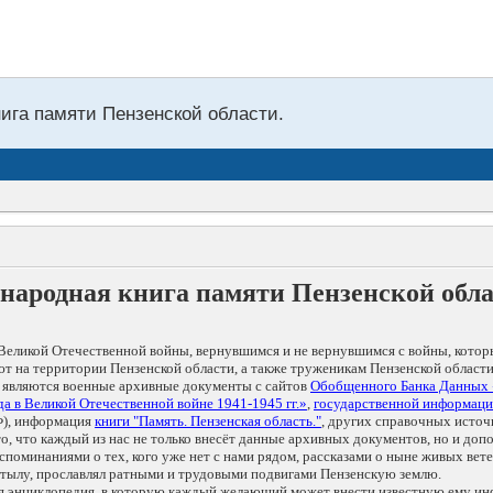
нига памяти Пензенской области.
народная книга памяти Пензенской обл
Великой Отечественной войны, вернувшимся и не вернувшимся с войны, котор
т на территории Пензенской области, а также труженикам Пензенской области
 являются военные архивные документы с сайтов
Обобщенного Банка Данных
а в Великой Отечественной войне 1941-1945 гг.»
,
государственной информаци
), информация
книги "Память. Пензенская область."
, других справочных источ
 то, что каждый из нас не только внесёт данные архивных документов, но и 
оминаниями о тех, кого уже нет с нами рядом, рассказами о ныне живых ветер
в тылу, прославлял ратными и трудовыми подвигами Пензенскую землю.
ая энциклопедия, в которую каждый желающий может внести известную ему и