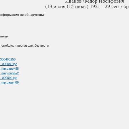
Иванов Федор Иосифович
(13 июня (15 июля) 1921 - 29 сентябр
информация не обнаружена
!
ленных
 погибших и пропавших без вести
d=300463256
 … 000089.jpg
 … mp;page=88
 … amp;page=2
 … 000090.jpg
 … mp;page=89