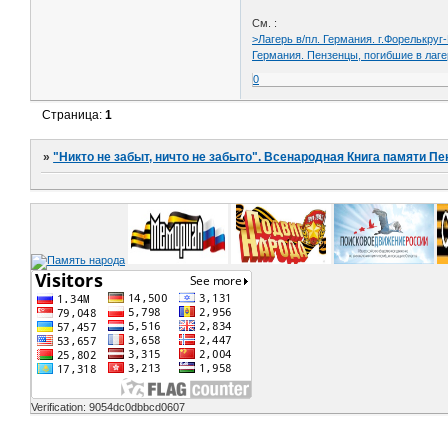
См. :
>Лагерь в/пл. Германия. г.Форелькруг
Германия. Пензенцы, погибшие в лаге
0
Страница:
1
»
"Никто не забыт, ничто не забыто". Всенародная Книга памяти Пе
Verification: 9054dc0dbbcd0607