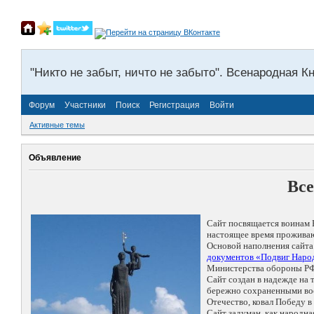
"Никто не забыт, ничто не забыто". Всенародная К
Форум
Участники
Поиск
Регистрация
Войти
Активные темы
Объявление
Все
Сайт посвящается воинам 
настоящее время проживаю
Основой наполнения сайта
документов «Подвиг Народ
Министерства обороны РФ
Сайт создан в надежде на
бережно сохраненными восп
Отечество, ковал Победу 
Сайт задуман, как народн