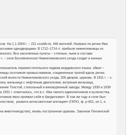
в. На 1.1.2004 г. – 211 хозяйств, 446 жителей. Названо по речке Ива
вчатскими однодворцами. В 1712–1714 гг. прибыли нижнеломовцы из
енского. Все населенные пункты – степные, ныне в составе
 г. – село Богоявленское Нижнеломовского уезда солдат и конных
 показатель переместительного падежа мордовского языка: эйва» –
мницы охотников-промысловиков, соединенные тропой вдоль речки.
кой волости Нижнеломовского уезда, 206 дворов, церковь. В 1911 г. – с.
отека, мельница с нефтяным двигателем, ветряная мельница,
 имение Толстой, стекольный и винокуренный заводы. Между 1930 и 1939
 1931 г. отмечалось, что в с. Ива «много единоличников и кулачества,
итников явно проявил себя в бандитизме». В том же году в селе был
чеством, развита антисоветская агитация» (ГАПО, ф. р-601, оп.1, е.
 на животноводстве), вновь построенная церковь. Законом Пензенской