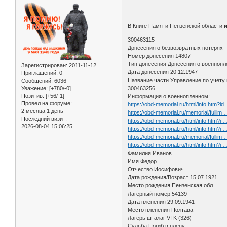
В Книге Памяти Пензенской области
300463115
Донесения о безвозвратных потерях
Номер донесения 14807
Тип донесения Донесения о военноп
Зарегистрирован
: 2011-11-12
Дата донесения 20.12.1947
Приглашений:
0
Название части Управление по учету
Сообщений:
6036
Уважение:
[+780/-0]
300463256
Позитив:
[+56/-1]
Информация о военнопленном:
Провел на форуме:
https://obd-memorial.ru/html/info.htm?i
2 месяца 1 день
https://obd-memorial.ru/memorial/fullim
Последний визит:
https://obd-memorial.ru/html/info.htm?i
2026-08-04 15:06:25
https://obd-memorial.ru/html/info.htm?i
https://obd-memorial.ru/memorial/fullim
https://obd-memorial.ru/html/info.htm?i
Фамилия Иванов
Имя Федор
Отчество Иосифович
Дата рождения/Возраст 15.07.1921
Место рождения Пензенская обл.
Лагерный номер 54139
Дата пленения 29.09.1941
Место пленения Полтава
Лагерь шталаг VI K (326)
Судьба Погиб в плену