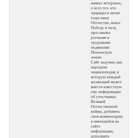
живых ветеранах,
о всех тех, кто
защищал в лихие
годы наше
Отечество, ковал
Победу в тылу,
прославлял
ратными и
трудовыми
подвигами
Пензенскую
землю.
Сайт задуман, как
народная
энциклопедия, в
которую каждый
желающий может
внести известную
ему информацию
об участниках
Великой
Отечественной
войны, добавить
свои комментарии
к имеющейся на
сайте
информации,
дополнить