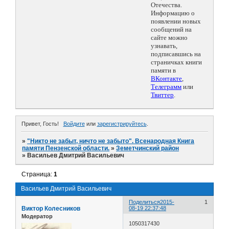
Отечества.
Информацию о
появлении новых
сообщений на
сайте можно
узнавать,
подписавшись на
страничках книги
памяти в
ВКонтакте
,
Телеграмм
или
Твиттер
.
Привет, Гость!
Войдите
или
зарегистрируйтесь
.
»
"Никто не забыт, ничто не забыто". Всенародная Книга
памяти Пензенской области.
»
Земетчинский район
»
Васильев Дмитрий Васильевич
Страница:
1
Васильев Дмитрий Васильевич
Поделиться
2015-
1
Виктор Колесников
08-19 22:37:48
Модератор
1050317430