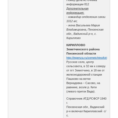
информации 812
Дополнительная
информация:
- командир отделения связи
1012 ап;
- жена Васильева Мария
Владимировна, Пензенская
обл., Вадинский р-н, с.
Кириллово
КИРИЛЛОВО
Земетчинского района
Пензенской области
http://inpenza.ru/zemetchino/kirillovo.ph
Русское село, центр
сельсовета, в 32 км к северу
от пгт Земетчино, в 18 км от
железнодорожной станции
Пашково на ветке
Вернадовка – Сасово, на
равнине, возле р. Кити
(левого приток Вада).
Справочник АТД РСФСР 1940
г.
Пензенская обл., Вадинский
р-н включал Кирилловский с/
с.