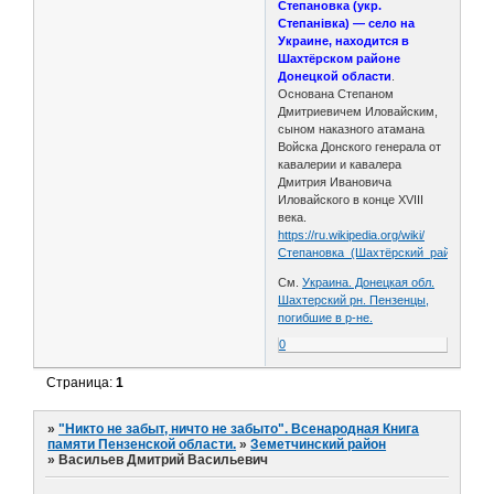
Степановка (укр.
Степанівка) — село на
Украине, находится в
Шахтёрском районе
Донецкой области
.
Основана Степаном
Дмитриевичем Иловайским,
сыном наказного атамана
Войска Донского генерала от
кавалерии и кавалера
Дмитрия Ивановича
Иловайского в конце XVIII
века.
https://ru.wikipedia.org/wiki/
Степановка_(Шахтёрский_район)
См.
Украина. Донецкая обл.
Шахтерский рн. Пензенцы,
погибшие в р-не.
0
Страница:
1
»
"Никто не забыт, ничто не забыто". Всенародная Книга
памяти Пензенской области.
»
Земетчинский район
»
Васильев Дмитрий Васильевич