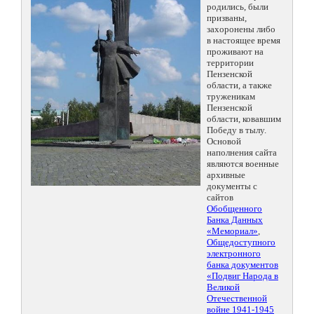
родились, были
призваны,
захоронены либо
в настоящее время
проживают на
территории
Пензенской
области, а также
труженикам
Пензенской
области, ковавшим
Победу в тылу.
Основой
наполнения сайта
являются военные
архивные
документы с
сайтов
Обобщенного
Банка Данных
«Мемориал»
,
Общедоступного
электронного
банка документов
«Подвиг Народа в
Великой
Отечественной
войне 1941-1945