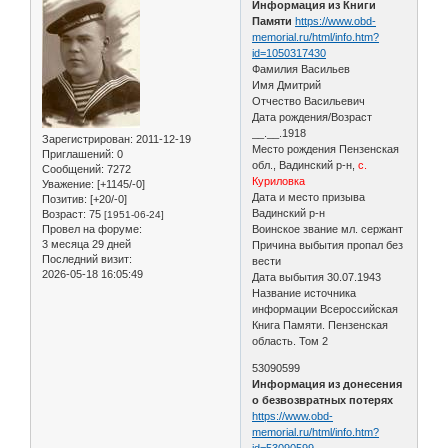
Информация из Книги
Памяти
https://www.obd-
memorial.ru/html/info.htm?
id=1050317430
Фамилия Васильев
Имя Дмитрий
Отчество Васильевич
Дата рождения/Возраст
__.__.1918
Зарегистрирован
: 2011-12-19
Место рождения Пензенская
Приглашений:
0
обл., Вадинский р-н,
с.
Сообщений:
7272
Куриловка
Уважение:
[+1145/-0]
Дата и место призыва
Позитив:
[+20/-0]
Вадинский р-н
Возраст:
75
[1951-06-24]
Провел на форуме:
Воинское звание мл. сержант
3 месяца 29 дней
Причина выбытия пропал без
Последний визит:
вести
2026-05-18 16:05:49
Дата выбытия 30.07.1943
Название источника
информации Всероссийская
Книга Памяти. Пензенская
область. Том 2
53090599
Информация из донесения
о безвозвратных потерях
https://www.obd-
memorial.ru/html/info.htm?
id=53090599