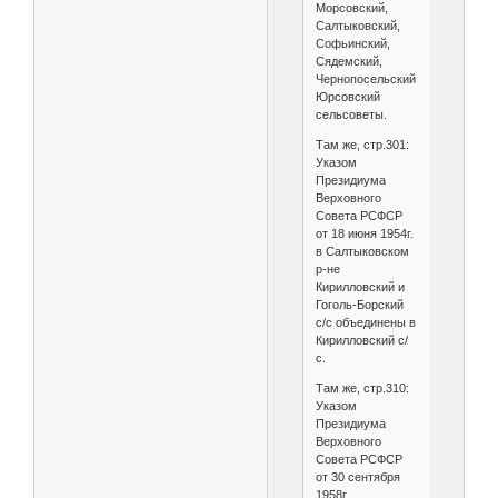
Морсовский,
Салтыковский,
Софьинский,
Сядемский,
Чернопосельский,
Юрсовский
сельсоветы.
Там же, стр.301:
Указом
Президиума
Верховного
Совета РСФСР
от 18 июня 1954г.
в Салтыковском
р-не
Кирилловский и
Гоголь-Борский
с/с объединены в
Кирилловский с/
с.
Там же, стр.310:
Указом
Президиума
Верховного
Совета РСФСР
от 30 сентября
1958г.