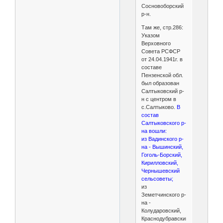
Сосновоборский
р-н.
Там же, стр.286:
Указом
Верховного
Совета РСФСР
от 24.04.1941г. в
составе
Пензенской обл.
был образован
Салтыковский р-
н с центром в
с.Салтыково.
В
состав
Салтыковского р-
на вошли:
из Вадинского р-
на - Вышинский,
Гоголь-Борский,
Кирилловский,
Чернышевский
сельсоветы;
из
Земетчинского р-
на -
Колударовский,
Краснодубравский,