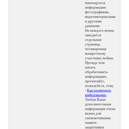
имеющуюся
информацию
фотографиями,
видеоматериалами
и другими
данными.
На каждого воина
заводится
отдельная
страница,
посвященная
конкретному
участнику войны.
Прежде чем
начать
обрабатывать
информацию,
прочитайте,
пожалуйста, тему
-
Как размещать
информацию
.
Любая Ваша
дополнительная
информация очень
важна для
увековечивания
памяти
защитников