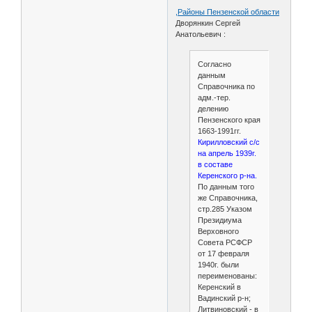
,Районы Пензенской области
Дворянкин Сергей
Анатольевич :
Согласно
данным
Справочника по
адм.-тер.
делению
Пензенского края
1663-1991гг.
Кирилловский с/с
на апрель 1939г.
в составе
Керенского р-на.
По данным того
же Справочника,
стр.285 Указом
Президиума
Верховного
Совета РСФСР
от 17 февраля
1940г. были
переименованы:
Керенский в
Вадинский р-н;
Литвиновский - в