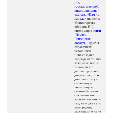
гг.»
,
государственной
информационной
системы «Память
народа»
(проекты
Министерства
обороны РФ),
информация
книги
"Память.
Пензенская
область."
, других
справочных
источников.
Сайт создан в
надежде на то, что
каждый из нас не
только внесёт
данные архивных
документов, но и
дополнит сухую
справочную
информацию
своими бережно
сохраненными
воспоминаниями о
тех, кого уже нет с
нами рядом,
рассказами о ныне