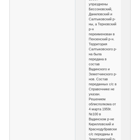
упразднены
Бессоновский,
Даниловский и
Салтыковский р-
ны, а Терновский
р-н
переименован в
Пензенский р-н.
Территория
Салтыковского р-
на была
передана в
состав
Вадинского и
Земетчинского р-
нов. Состав
переданных с/с в
Справочнике не
указан.
Решением
облисполкома от
4 марта 1959г.
№100 в
Вадинском р-не
Кирилловский и
Краснодубравский
с/с переданы в
Земетчинский р-