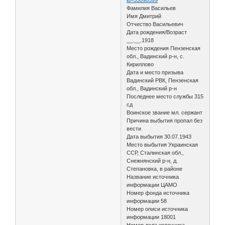
Фамилия Васильев
Имя Дмитрий
Отчество Васильевич
Дата рождения/Возраст
__.__.1918
Место рождения Пензенская
обл., Вадинский р-н, с.
Кириллово
Дата и место призыва
Вадинский РВК, Пензенская
обл., Вадинский р-н
Последнее место службы 315
сд
Воинское звание мл. сержант
Причина выбытия пропал без
вести
Дата выбытия 30.07.1943
Место выбытия Украинская
ССР, Сталинская обл.,
Снежнянский р-н, д.
Степановка, в районе
Название источника
информации ЦАМО
Номер фонда источника
информации 58
Номер описи источника
информации 18001
Номер дела источника