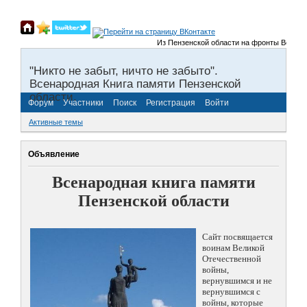
Из Пензенской области на фронты Великой О
"Никто не забыт, ничто не забыто".
Всенародная Книга памяти Пензенской
области.
Форум
Участники
Поиск
Регистрация
Войти
Активные темы
Объявление
Всенародная книга памяти
Пензенской области
Сайт посвящается
воинам Великой
Отечественной
войны,
вернувшимся и не
вернувшимся с
войны, которые