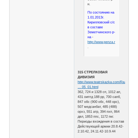
н.
По состоянию на
1.01.2013г.
Кирилловский с/с
в составе
Земетчинского р-
на
-
http://www.penza.ru/files/penza.r
.
315 СТРЕЛКОВАЯ
ДИВИЗИЯ
http://www.teatrskazka.com/Raznoe/Pe
… 05_01.html
362, 724 и 1328 сп, 1012 ап,
431 оиптд 188 рр, 700 сапб,
847 обс (900 обс, 448 орс),
507 медсанбат, 485 (488)
орхз, 551 атр, 394 пхп, 864
двл, 1853 ппс, 1172 пкг.
Периоды вхождения в состав
Действующей армии 20.8.42-
2.10.42, 24.11.42-10.9.44