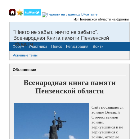
Из Пензенской области на фронты Великой
"Никто не забыт, ничто не забыто".
Всенародная Книга памяти Пензенской
области.
Форум
Участники
Поиск
Регистрация
Войти
Активные темы
Объявление
Всенародная книга памяти
Пензенской области
Сайт посвящается
воинам Великой
Отечественной
войны,
вернувшимся и не
вернувшимся с
войны, которые