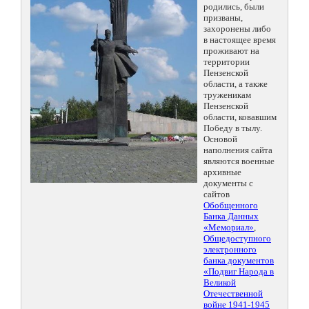
родились, были
призваны,
захоронены либо
в настоящее время
проживают на
территории
Пензенской
области, а также
труженикам
Пензенской
области, ковавшим
Победу в тылу.
Основой
наполнения сайта
являются военные
архивные
документы с
сайтов
Обобщенного
Банка Данных
«Мемориал»
,
Общедоступного
электронного
банка документов
«Подвиг Народа в
Великой
Отечественной
войне 1941-1945