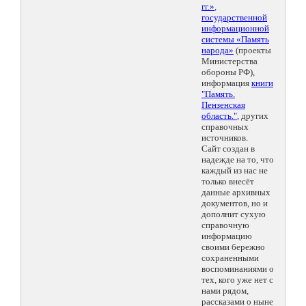
гг.»
,
государственной
информационной
системы «Память
народа»
(проекты
Министерства
обороны РФ),
информация
книги
"Память.
Пензенская
область."
, других
справочных
источников.
Сайт создан в
надежде на то, что
каждый из нас не
только внесёт
данные архивных
документов, но и
дополнит сухую
справочную
информацию
своими бережно
сохраненными
воспоминаниями о
тех, кого уже нет с
нами рядом,
рассказами о ныне