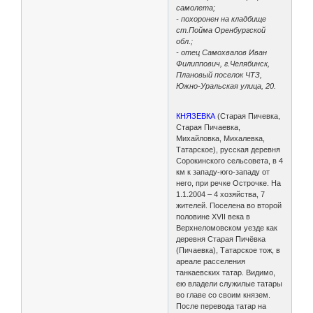
самолета;
- похоронен на кладбище
ст.Пойма Оренбургской
обл.;
- отец Самохвалов Иван
Филиппович, г.Челябинск,
Плановый поселок ЧТЗ,
Южно-Уральская улица, 20.
КНЯЗЕВКА
(Старая Пичевка,
Старая Пичаевка,
Михайловка, Михалевка,
Татарское), русская деревня
Сорокинского сельсовета, в 4
км к западу-юго-западу от
него, при речке Острочке. На
1.1.2004 – 4 хозяйства, 7
жителей. Поселена во второй
половине XVII века в
Верхнеломовском уезде как
деревня Старая Пичёвка
(Пичаевка), Татарское тож, в
ареале расселения
танкаевских татар. Видимо,
ею владели служилые татары
во главе со своим князем.
После перевода татар на