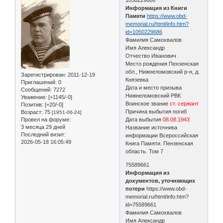
Информация из Книги
Памяти
https://www.obd-
memorial.ru/html/info.htm?
id=1050229686
Фамилия Самохвалов
Имя Александр
Отчество Иванович
Место рождения Пензенская
обл., Нижнеломовский р-н, д.
Зарегистрирован
: 2011-12-19
Князевка
Приглашений:
0
Дата и место призыва
Сообщений:
7272
Нижнеломовский РВК
Уважение:
[+1145/-0]
Воинское звание
ст. сержант
Позитив:
[+20/-0]
Причина выбытия погиб
Возраст:
75
[1951-06-24]
Провел на форуме:
Дата выбытия
08.08.1943
3 месяца 29 дней
Название источника
Последний визит:
информации Всероссийская
2026-05-18 16:05:49
Книга Памяти. Пензенская
область. Том 7
75589661
Информация из
документов, уточняющих
потери
https://www.obd-
memorial.ru/html/info.htm?
id=75589661
Фамилия Самохвалов
Имя Александр