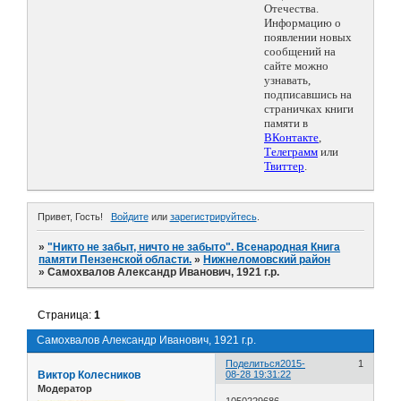
Отечества.
Информацию о
появлении новых
сообщений на
сайте можно
узнавать,
подписавшись на
страничках книги
памяти в
ВКонтакте
,
Телеграмм
или
Твиттер
.
Привет, Гость!
Войдите
или
зарегистрируйтесь
.
»
"Никто не забыт, ничто не забыто". Всенародная Книга
памяти Пензенской области.
»
Нижнеломовский район
»
Самохвалов Александр Иванович, 1921 г.р.
Страница:
1
Самохвалов Александр Иванович, 1921 г.р.
Поделиться
2015-
1
Виктор Колесников
08-28 19:31:22
Модератор
1050229686