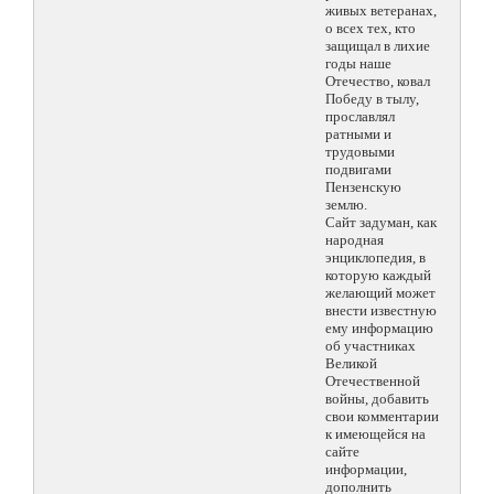
живых ветеранах,
о всех тех, кто
защищал в лихие
годы наше
Отечество, ковал
Победу в тылу,
прославлял
ратными и
трудовыми
подвигами
Пензенскую
землю.
Сайт задуман, как
народная
энциклопедия, в
которую каждый
желающий может
внести известную
ему информацию
об участниках
Великой
Отечественной
войны, добавить
свои комментарии
к имеющейся на
сайте
информации,
дополнить