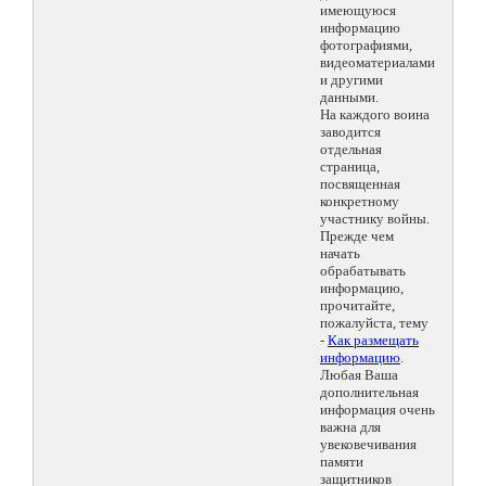
имеющуюся
информацию
фотографиями,
видеоматериалами
и другими
данными.
На каждого воина
заводится
отдельная
страница,
посвященная
конкретному
участнику войны.
Прежде чем
начать
обрабатывать
информацию,
прочитайте,
пожалуйста, тему
-
Как размещать
информацию
.
Любая Ваша
дополнительная
информация очень
важна для
увековечивания
памяти
защитников