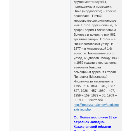
другое место службы,
принадлежала помещику.
Пиче (мордовское) – «сосна,
сосновая», Пичай –
мордовское дохристианское
имя. В 1795 здесь сельцо, 32
двора Гаврилы Алексеевича
Воинова и других, у них 961
десятина угодий. С 1797 – в
Нижнеломовском уезде. В
1877 – в Андреевской 1-й
волости Нижнеломовского
уезда, 65 дворов. Между 1930
и 1959 годами в состав села
включена бывшая
помещичья деревня Старая
Пичаевка (Михалевка).
Численность населения: в
1795 –214, 1864 – 345, 1887 –
527, 1926 – 457, 1930 – 497,
1959 – 159, 1979 – 53, 1989 –
9, 1996 – 8 жителей.
http://inpenza.ru/lomov/settlements-
existing.php
Ст. Пойма восточнее 15 км
г.Уральск Западно-
Казахстанской области