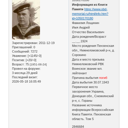
Информация из Книги
Памяти
https://www.obd-
memorial.ru/html/info.htm?
id=1050170180
Фамилия Лощинин
Имя Андрей
Отчество Васильевич
Дата рождения/Возраст
__.__.1924
Зарегистрирован
: 2011-12-19
Место рождения Пензенская
Приглашений:
0
обл., Нижнеломовский р-н, д.
Сообщений:
7272
Сорокино
Уважение:
[+1145/-0]
Дата и место призыва
Позитив:
[+20/-0]
Нижнеломовский РВК
Возраст:
75
[1951-06-24]
Провел на форуме:
Воинское звание мл.
3 месяца 29 дней
лейтенант
Последний визит:
Причина выбытия
погиб
2026-05-18 16:05:49
Дата выбытия 30.07.1943
Первичное место
захоронения Украина,
Донецкая обл., Снежнянский
р-н, с. Гораны
Название источника
информации Всероссийская
Книга Памяти. Пензенская
область. Том 5
2846684