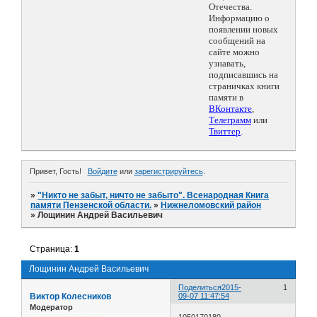
Отечества.
Информацию о
появлении новых
сообщений на
сайте можно
узнавать,
подписавшись на
страничках книги
памяти в
ВКонтакте
,
Телеграмм
или
Твиттер
.
Привет, Гость!
Войдите
или
зарегистрируйтесь
.
»
"Никто не забыт, ничто не забыто". Всенародная Книга
памяти Пензенской области.
»
Нижнеломовский район
»
Лощинин Андрей Васильевич
Страница:
1
Лощинин Андрей Васильевич
Поделиться
2015-
1
Виктор Колесников
09-07 11:47:54
Модератор
1050170180