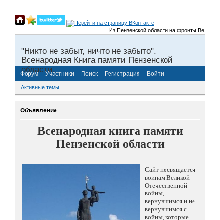
Из Пензенской области на фронты Великой От
"Никто не забыт, ничто не забыто".
Всенародная Книга памяти Пензенской
области.
Форум
Участники
Поиск
Регистрация
Войти
Активные темы
Объявление
Всенародная книга памяти
Пензенской области
Сайт посвящается
воинам Великой
Отечественной
войны,
вернувшимся и не
вернувшимся с
войны, которые