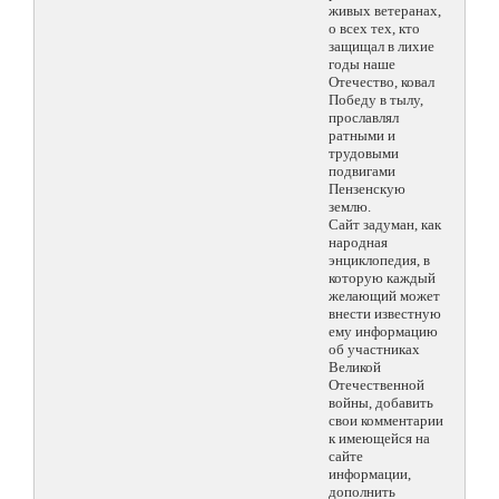
живых ветеранах,
о всех тех, кто
защищал в лихие
годы наше
Отечество, ковал
Победу в тылу,
прославлял
ратными и
трудовыми
подвигами
Пензенскую
землю.
Сайт задуман, как
народная
энциклопедия, в
которую каждый
желающий может
внести известную
ему информацию
об участниках
Великой
Отечественной
войны, добавить
свои комментарии
к имеющейся на
сайте
информации,
дополнить