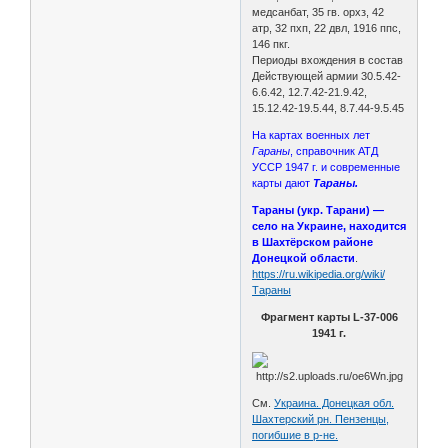
медсанбат, 35 гв. орхз, 42
атр, 32 пхп, 22 двл, 1916 ппс,
146 пкг.
Периоды вхождения в состав
Действующей армии 30.5.42-
6.6.42, 12.7.42-21.9.42,
15.12.42-19.5.44, 8.7.44-9.5.45
На картах военных лет
Гараны
, справочник АТД
УССР 1947 г. и современные
карты дают
Тараны.
Тараны (укр. Тарани) —
село на Украине, находится
в Шахтёрском районе
Донецкой области
.
https://ru.wikipedia.org/wiki/
Тараны
Фрагмент карты L-37-006
1941 г.
См.
Украина. Донецкая обл.
Шахтерский рн. Пензенцы,
погибшие в р-не.