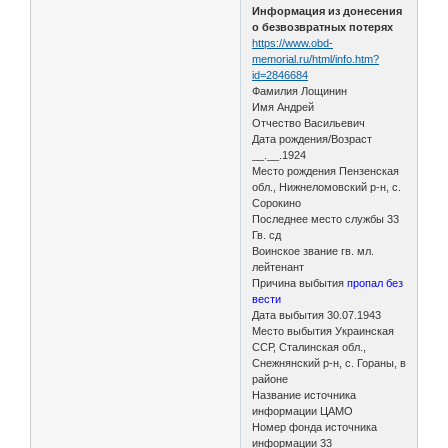
Информация из донесения
о безвозвратных потерях
https://www.obd-
memorial.ru/html/info.htm?
id=2846684
Фамилия Лощинин
Имя Андрей
Отчество Васильевич
Дата рождения/Возраст
__.__.1924
Место рождения Пензенская
обл., Нижнеломовский р-н, с.
Сорокино
Последнее место службы 33
Гв. сд
Воинское звание гв. мл.
лейтенант
Причина выбытия
пропал без
вести
Дата выбытия 30.07.1943
Место выбытия Украинская
ССР, Сталинская обл.,
Снежнянский р-н, с. Гораны, в
районе
Название источника
информации ЦАМО
Номер фонда источника
информации 33