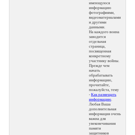
имеющуюся
информацию
фотографиями,
видеоматериалами
и другими
данными.
На каждого воина
заводится
отдельная
страница,
посвященная
конкретному
участнику войны.
Прежде чем
начать
обрабатывать
информацию,
прочитайте,
пожалуйста, тему
-
Как размещать
информацию
.
Любая Ваша
дополнительная
информация очень
важна для
увековечивания
памяти
защитников