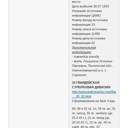
вести
Дата выбытия 30.07.1943
Название источника
информации ЦАМО
Номер фонда источника
информации 33
Номер описи источника
информации 11458
Номер дела источника
информации 62
Дополнительная
информация:
- командир взвода;
- мать Лощинина Устинья
Павловна, Пензенская обл.,
Нижнеломовский р-н, с.
Сорокино.
33 ГВАРДЕЙСКАЯ
СТРЕЛКОВАЯ ДИВИЗИЯ
http://www.teatrskazka.com/Raznoe/Pe
… 05_02.html
Сформирована на базе 3 вдк.
84, 88 и 91 гв. сп, 59 гв. ап, 31
гв. оиптд, 35 гв. зенбатр (до
25.4.43 г.), 21 гв. минд (до
20.10.42 г.), 21 гв. рр, 40 гв.
сапб, 45 гв. обс, 37