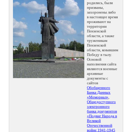
родились, были
призваны,
захоронены либо
в настоящее время
проживают на
территории
Пензенской
области, а также
труженикам
Пензенской
области, ковавшим
Победу в тылу.
Основой
наполнения сайта
являются военные
архивные
документы с
сайтов
Обобщенного
Банка Данных
«Мемориал»
,
Общедоступного
электронного
банка документов
«Подвиг Народа в
Великой
Отечественной
войне 1941-1945