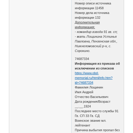
Номер описи источника
информации 11458
Номер дела источника
информации 132
Дополнительная
информация:
- командир взвода 91 гв. сп;
- мать Лощинина Устинья
Павловна, Пензенская обл.,
Нижнеломовский р-н, с.
Сорокино.
74687334
Информация из приказа об
исключении из списков
https://www.obd-
memorial.ru/html/info.htm?
id=74687334
Фамилия Лощинин
Имя Андрей
Отчество Васильевич
Дата рождения/Возраст
__.__.1924
Последнее место службы 91
Гв. СП 33 Гв. СД
Воинское звание мл.
лейтенант
Причина выбытия пропал без