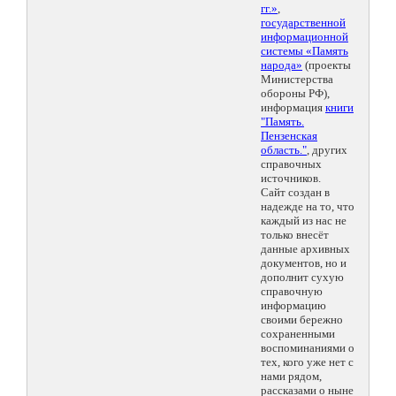
гг.»
,
государственной
информационной
системы «Память
народа»
(проекты
Министерства
обороны РФ),
информация
книги
"Память.
Пензенская
область."
, других
справочных
источников.
Сайт создан в
надежде на то, что
каждый из нас не
только внесёт
данные архивных
документов, но и
дополнит сухую
справочную
информацию
своими бережно
сохраненными
воспоминаниями о
тех, кого уже нет с
нами рядом,
рассказами о ныне