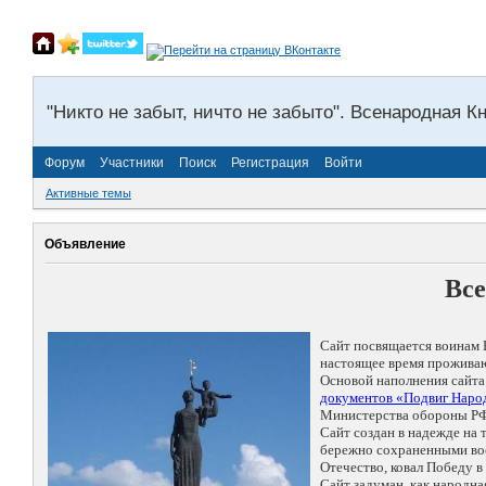
"Никто не забыт, ничто не забыто". Всенародная К
Форум
Участники
Поиск
Регистрация
Войти
Активные темы
Объявление
Все
Сайт посвящается воинам 
настоящее время проживаю
Основой наполнения сайта
документов «Подвиг Народ
Министерства обороны РФ
Сайт создан в надежде на
бережно сохраненными восп
Отечество, ковал Победу 
Сайт задуман, как народн