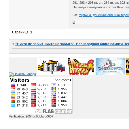
291, 293 и 295 гв. сп, 234 гв. ап, 102 г
Периоды вхождения в состав Действующе
См.
Украина. Донецкая обл. Шахтерск
0
Страница:
1
»
"Никто не забыт, ничто не забыто". Всенародная Книга памяти Пе
Verification: 9054dc0dbbcd0607