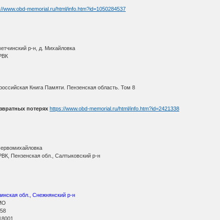
://www.obd-memorial.ru/html/info.htm?id=1050284537
етчинский р-н, д. Михайловка
РВК
оссийская Книга Памяти. Пензенская область. Том 8
звратных потерях
https://www.obd-memorial.ru/html/info.htm?id=2421338
 Первомихайловка
ВК, Пензенская обл., Салтыковский р-н
инская обл., Снежнянский р-н
МО
 58
18001