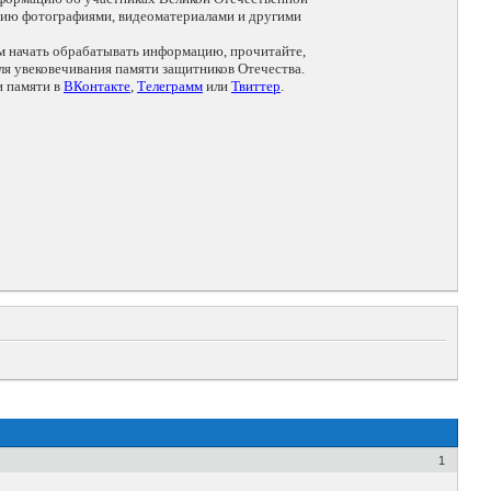
цию фотографиями, видеоматериалами и другими
ем начать обрабатывать информацию, прочитайте,
я увековечивания памяти защитников Отечества.
и памяти в
ВКонтакте
,
Телеграмм
или
Твиттер
.
1