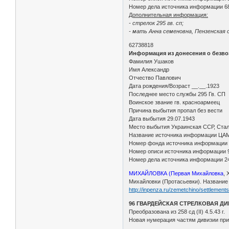
Номер дела источника информации 6
Дополнительная информация:
- стрелок 295 гв. сп;
- мать Анна семеновна, Пензенская о
62738818
Информация из донесения о безво
Фамилия Ушаков
Имя Александр
Отчество Павлович
Дата рождения/Возраст __.__.1923
Последнее место службы 295 Гв. СП
Воинское звание гв. красноармеец
Причина выбытия пропал без вести
Дата выбытия 29.07.1943
Место выбытия Украинская ССР, Стал
Название источника информации ЦА
Номер фонда источника информации
Номер описи источника информации 
Номер дела источника информации 2
МИХАЙЛОВКА (Первая Михайловка
, 
Михайловки (Протасьевки). Название Х
http://inpenza.ru/zemetchino/settlements
96 ГВАРДЕЙСКАЯ СТРЕЛКОВАЯ Д
Преобразована из 258 сд (II) 4.5.43 г.
Новая нумерация частям дивизии прис