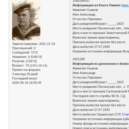
1050284537
Информация из Книги Памяти
https
Фамилия Ушаков
Имя Александр
Отчество Павлович
Дата рождения/Возраст __.__.1923
Место рождения Пензенская обл., Зем
Дата и место призыва Земетчинский 
Воинское звание красноармеец
Причина выбытия пропал без вести
Зарегистрирован
: 2011-12-19
Дата выбытия 27.07.1943
Приглашений:
0
Название источника информации Всер
Сообщений:
7272
Уважение:
[+1145/-0]
2421338
Позитив:
[+20/-0]
Информация из донесения о безво
Возраст:
75
[1951-06-24]
Фамилия Ушаков
Провел на форуме:
Имя Александр
3 месяца 29 дней
Отчество Павлович
Последний визит:
Дата рождения/Возраст __.__.1923
2026-05-18 16:05:49
Место рождения Пензенская обл., х.
Дата и место призыва Салтыковский Р
Последнее место службы 96 Гв. СД
Воинское звание красноармеец
Причина выбытия пропал без вести
Дата выбытия 27.07.1943
Место выбытия Украинская ССР,
Стал
Название источника информации ЦА
Номер фонда источника информации
Номер описи источника информации 