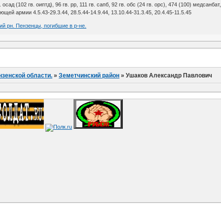
в. осад (102 гв. оиптд), 96 гв. рр, 111 гв. сапб, 92 гв. обс (24 гв. орс), 474 (100) медсанбат
й армии 4.5.43-29.3.44, 28.5.44-14.9.44, 13.10.44-31.3.45, 20.4.45-11.5.45
ий рн. Пензенцы, погибшие в р-не.
нзенской области.
»
Земетчинский район
»
Ушаков Александр Павлович