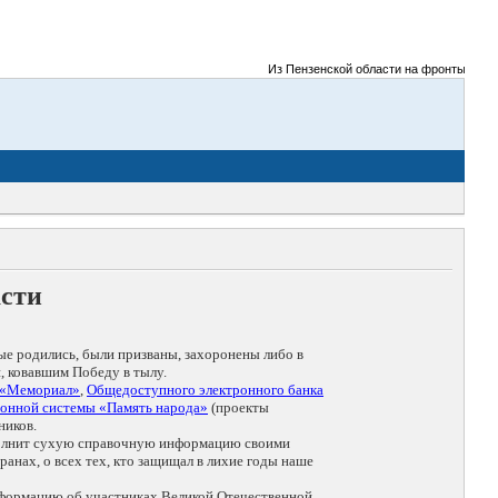
Из Пензенской области на фронты Великой
асти
ые родились, были призваны, захоронены либо в
, ковавшим Победу в тылу.
 «Мемориал»
,
Общедоступного электронного банка
онной системы «Память народа»
(проекты
ников.
дополнит сухую справочную информацию своими
анах, о всех тех, кто защищал в лихие годы наше
нформацию об участниках Великой Отечественной