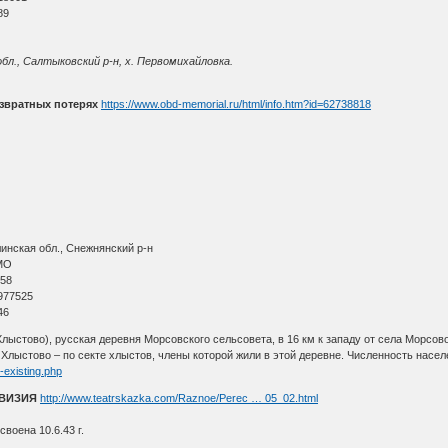
89
бл., Салтыковский р-н, х. Первомихайловка.
звратных потерях
https://www.obd-memorial.ru/html/info.htm?id=62738818
инская обл., Снежнянский р-н
МО
 58
977525
46
Хлыстово), русская деревня Морсовского сельсовета, в 16 км к западу от села Морсово,
лыстово – по секте хлыстов, члены которой жили в этой деревне. Численность населения
-existing.php
ИВИЗИЯ
http://www.teatrskazka.com/Raznoe/Perec … 05_02.html
воена 10.6.43 г.