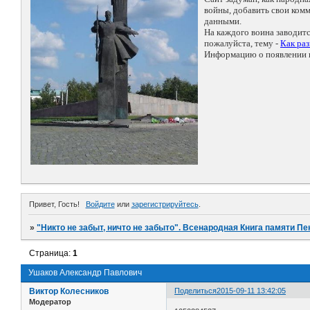
войны, добавить свои ко
данными.
На каждого воина заводит
пожалуйста, тему -
Как ра
Информацию о появлении н
Привет, Гость!
Войдите
или
зарегистрируйтесь
.
»
"Никто не забыт, ничто не забыто". Всенародная Книга памяти Пе
Страница:
1
Ушаков Александр Павлович
Виктор Колесников
Поделиться
2015-09-11 13:42:05
Модератор