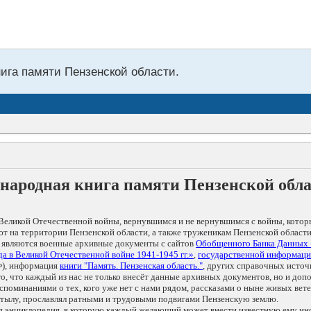
нига памяти Пензенской области.
народная книга памяти Пензенской обл
Великой Отечественной войны, вернувшимся и не вернувшимся с войны, котор
т на территории Пензенской области, а также труженикам Пензенской области
 являются военные архивные документы с сайтов
Обобщенного Банка Данных
а в Великой Отечественной войне 1941-1945 гг.»
,
государственной информаци
), информация
книги "Память. Пензенская область."
, других справочных источ
 то, что каждый из нас не только внесёт данные архивных документов, но и 
оминаниями о тех, кого уже нет с нами рядом, рассказами о ныне живых ветер
в тылу, прославлял ратными и трудовыми подвигами Пензенскую землю.
ая энциклопедия, в которую каждый желающий может внести известную ему и