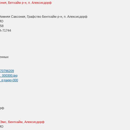
ния, Бетхайм р-н, п. Алексисдорф
Нижняя Саксония, Графство Бентхайм р-н, п. Алексисдорф
МО
 58
A-71744
ленных
d=70796209
 … 000300.jpg
 … p;page=300
орф
/Эмс, Бентхайм, Алексисдорф
МО