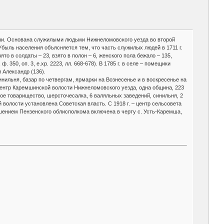
кши. Основана служилыми людьми Нижнеломовского уезда во второй
. Убыль населения объясняется тем, что часть служилых людей в 1711 г.
зято в солдаты – 23, взято в полон – 6, женского пола бежало – 135,
ф. 350, оп. 3, е.хр. 2223, лл. 668-678). В 1785 г. в селе – помещики
 Александр (136).
синильня, базар по четвергам, ярмарки на Вознесенье и в воскресенье на
 центр Каремшинской волости Нижнеломовского уезда, одна община, 223
ное товарищество, шерсточесалка, 6 валяльных заведений, синильня, 2
й волости установлена Советская власть. С 1918 г. – центр сельсовета
решением Пензенского облисполкома включена в черту с. Усть-Каремша,