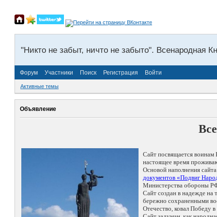
"Никто не забыт, ничто не забыто". Всенародная К
Форум
Участники
Поиск
Регистрация
Войти
Активные темы
Объявление
Все
Сайт посвящается воинам 
настоящее время проживаю
Основой наполнения сайта
документов «Подвиг Народ
Министерства обороны РФ
Сайт создан в надежде на
бережно сохраненными восп
Отечество, ковал Победу 
Сайт задуман, как народн