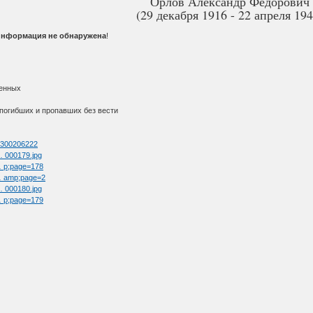
Орлов Александр Федорович
(29 декабря 1916 - 22 апреля 194
информация не обнаружена
!
ленных
 погибших и пропавших без вести
d=300206222
 … 000179.jpg
 … p;page=178
 … amp;page=2
 … 000180.jpg
 … p;page=179