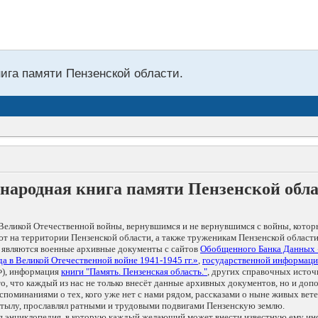
нига памяти Пензенской области.
народная книга памяти Пензенской обл
Великой Отечественной войны, вернувшимся и не вернувшимся с войны, котор
т на территории Пензенской области, а также труженикам Пензенской области
 являются военные архивные документы с сайтов
Обобщенного Банка Данных
а в Великой Отечественной войне 1941-1945 гг.»
,
государственной информаци
), информация
книги "Память. Пензенская область."
, других справочных источ
 то, что каждый из нас не только внесёт данные архивных документов, но и 
оминаниями о тех, кого уже нет с нами рядом, рассказами о ныне живых ветер
в тылу, прославлял ратными и трудовыми подвигами Пензенскую землю.
ая энциклопедия, в которую каждый желающий может внести известную ему и