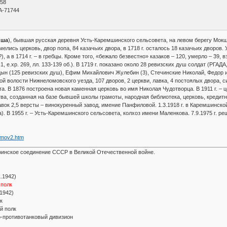
 58
A-71744
иша
), бывшая русская деревня Усть-Каремшинского сельсовета, на левом берегу Мо
 имелись церковь, двор попа, 84 казачьих двора, в 1718 г. осталось 18 казачьих дворов
), а в 1714 г. – в гребцы. Кроме того, «бежало безвестно» казаков – 120, умерло – 39, в
1, е.хр. 269, лл. 133-139 об.). В 1719 г. показано около 28 ревизских душ солдат (РГАДА, 
н (125 ревизских душ), Ефим Михайлович Жулебин (3), Стечинские Николай, Федор и
кой волости Нижнеломовского уезда, 107 дворов, 2 церкви, лавка, 4 постоялых двора, 
та. В 1876 построена новая каменная церковь во имя Николая Чудотворца. В 1911 г. –
тва, созданная на базе бывшей школы грамоты, народная библиотека, церковь, кредит
лавок 2,5 версты – винокуренный завод, имение Панфиловой. 1.3.1918 г. в Каремшинско
). В 1955 г. – Усть-Каремшинского сельсовета, колхоз имени Маленкова. 7.9.1975 г. 
Lomov2.htm
инское соединение СССР в Великой Отечественной войне.
1.1942)
 полк
.1942)
к
й полк
о-противотанковый дивизион