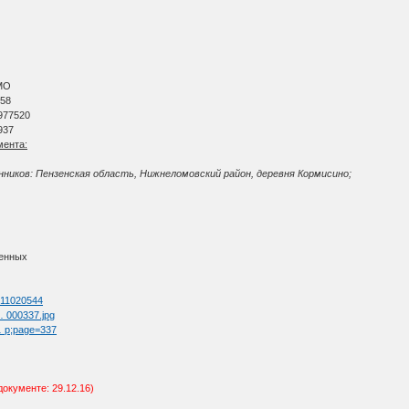
МО
 58
977520
937
мента:
;
ников: Пензенская область, Нижнеломовский район, деревня Кормисино;
ленных
d=11020544
 … 000337.jpg
 … p;page=337
документе: 29.12.16)