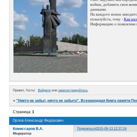
войны, добавить свои ко
данными.
На каждого воина заводит
пожалуйста, тему -
Как ра
Информацию о появлении н
Привет, Гость!
Войдите
или
зарегистрируйтесь
.
»
"Никто не забыт, ничто не забыто". Всенародная Книга памяти Пе
Страница:
1
Орлов Александр Федорович
Комиссаров В.А.
Поделиться
2015-09-13 12:37:24
Модератор