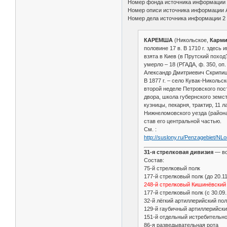
Номер фонда источника информации
Номер описи источника информации 
Номер дела источника информации 2
КАРЕМША
(Никольское,
Карм
половине 17 в. В 1710 г. здесь
взята в Киев (в Прутский поход?
умерло – 18 (РГАДА, ф. 350, оп. 
Александр Дмитриевич Скрипицы
В 1877 г. – село Кувак-Никольс
второй неделе Петровского пос
двора, школа губернского земс
кузницы, пекарня, трактир, 11 
Нижнеломовского уезда (района
став его центральной частью.
См. :
http://suslony.ru/Penzagebiet/N
31-я стрелковая дивизия
— во
Состав:
75-й стрелковый полк
177-й стрелковый полк (до 20.1
248-й стрелковый Кишинёвский
177-й стрелковый полк (с 30.09
32-й лёгкий артиллерийский пол
129-й гаубичный артиллерийски
151-й отдельный истребительн
86-я разведывательная рота