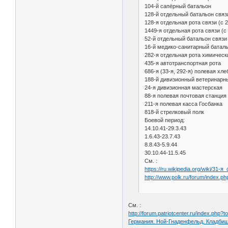
104-й сапёрный батальон
128-й отдельный батальон связи
128-я отдельная рота связи (с 2
1449-я отдельная рота связи (с 
52-й отдельный батальон связи 
16-й медико-санитарный батал
282-я отдельная рота химичес
435-я автотранспортная рота
686-я (33-я, 292-я) полевая хл
188-й дивизионный ветеринарн
24-я дивизионная мастерская
88-я полевая почтовая станция
211-я полевая касса Госбанка
818-й стрелковый полк
Боевой период:
14.10.41-29.3.43
1.6.43-23.7.43
8.8.43-5.9.44
30.10.44-11.5.45
См. :
https://ru.wikipedia.org/wiki/31
http://www.polk.ru/forum/index.
См. :
http://forum.patriotcenter.ru/index.php?
Германия. Ной-Гнаденфельд. Кладби