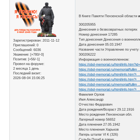
В Книге Памяти Пензенской области
300205955
Донесения о безвозвратных потерях
Номер донесения 17285
Тип донесения Донесения о военноп
Зарегистрирован
: 2011-11-12
Дата донесения 05.03.1947
Приглашений:
0
Название части Управление по учету
Сообщений:
6036
Уважение:
[+780/-0]
300206222
Позитив:
[+56/-1]
Информация о военнопленном:
Провел на форуме:
https://obd-memorial.ru/html/info.htm?i
2 месяца 1 день
https://obd-memorial.ru/memorial/fullim
Последний визит:
https://obd-memorial.ru/html/info.htm?i
2026-08-04 15:06:25
https://obd-memorial.ru/html/info.htm?i
https://obd-memorial.ru/memorial/fullim
https://obd-memorial.ru/html/info.htm?i
Фамилия Орлов
Имя Александр
Отчество Федорович
Дата рождения/Возраст 29.12.1916
Место рождения Пензенская обл.
Лагерный номер 56652
Дата пленения 27.05.1942
Место пленения Харьков
Лагерь шталаг VI K (326)
Судьба Погиб в плену