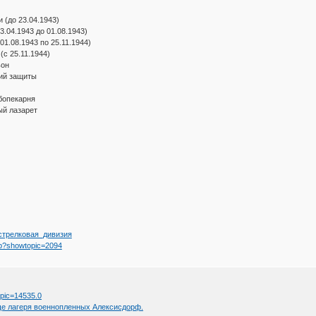
 (до 23.04.1943)
3.04.1943 до 01.08.1943)
01.08.1943 по 25.11.1944)
(с 25.11.1944)
ьон
кий защиты
ебопекарня
ый лазарет
-я_стрелковая_дивизия
php?showtopic=2094
topic=14535.0
ще лагеря военнопленных Алексисдорф.