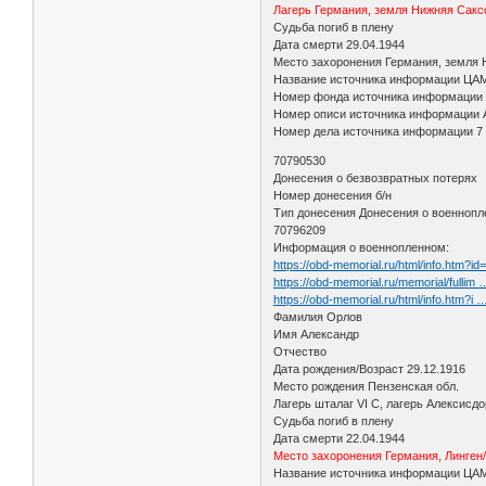
Лагерь Германия, земля Нижняя Саксо
Судьба погиб в плену
Дата смерти 29.04.1944
Место захоронения Германия, земля 
Название источника информации ЦА
Номер фонда источника информации
Номер описи источника информации 
Номер дела источника информации 7
70790530
Донесения о безвозвратных потерях
Номер донесения б/н
Тип донесения Донесения о военноп
70796209
Информация о военнопленном:
https://obd-memorial.ru/html/info.htm?i
https://obd-memorial.ru/memorial/fullim
https://obd-memorial.ru/html/info.htm?i
Фамилия Орлов
Имя Александр
Отчество
Дата рождения/Возраст 29.12.1916
Место рождения Пензенская обл.
Лагерь шталаг VI C, лагерь Алексисд
Судьба погиб в плену
Дата смерти 22.04.1944
Место захоронения Германия, Линген
Название источника информации ЦА