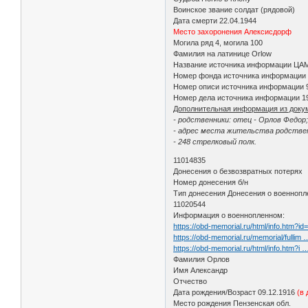
Воинское звание солдат (рядовой)
Дата смерти 22.04.1944
Место захоронения Алексисдорф
Могила ряд 4, могила 100
Фамилия на латинице Orlow
Название источника информации ЦА
Номер фонда источника информации
Номер описи источника информации 
Номер дела источника информации 1
Дополнительная информация из доку
- родственники: отец - Орлов Федор
- адрес места жительства родствен
- 248 стрелковый полк.
11014835
Донесения о безвозвратных потерях
Номер донесения б/н
Тип донесения Донесения о военноп
11020544
Информация о военнопленном:
https://obd-memorial.ru/html/info.htm?i
https://obd-memorial.ru/memorial/fullim
https://obd-memorial.ru/html/info.htm?i
Фамилия Орлов
Имя Александр
Отчество
Дата рождения/Возраст 09.12.1916
(в 
Место рождения Пензенская обл.