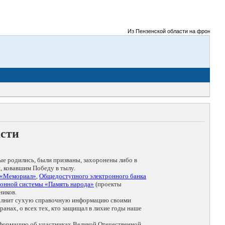
Из Пензенской области на фронты Велико
асти
ые родились, были призваны, захоронены либо в
, ковавшим Победу в тылу.
 «Мемориал»
,
Общедоступного электронного банка
онной системы «Память народа»
(проекты
ников.
дополнит сухую справочную информацию своими
анах, о всех тех, кто защищал в лихие годы наше
нформацию об участниках Великой Отечественной