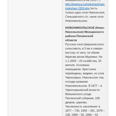
http://inpenza.ru/mokshan/map-
mokshan-1933.php
)есть
только одно село Никольское,
Синьцовского с/с, ныне село
Новоникольское.
НОВОНИКОЛЬСКОЕ (Ново-
Никольское) Мокшанского
района Пензенской
области
Русское село Широкоисского
сельсовета, в 5 км к северо-
востоку от него, по обоим
берегам речки Муромки. На
1.1.2004 – 23 хозяйства, 33
жителя. Основано
помещиком. Крестьяне
переведены, видимо, из села
Чернозерье, Никольское тож,
отсюда название
Новоникольское. В 1877 – в
Чернозерьевской волости
Мокшанского уезда
Пензенской губернии, 109
дворов, церковь.
Численность населения: в
1877 – 730, 1959 – 281, 1979 –
138, 1989 – 55, 1996 – 43