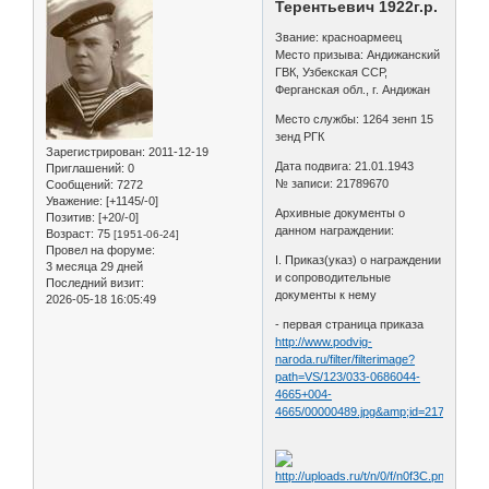
Терентьевич 1922г.р.
Звание: красноармеец
Место призыва: Андижанский
ГВК, Узбекская ССР,
Ферганская обл., г. Андижан
Место службы: 1264 зенп 15
зенд РГК
Зарегистрирован
: 2011-12-19
Дата подвига: 21.01.1943
Приглашений:
0
№ записи: 21789670
Сообщений:
7272
Уважение:
[+1145/-0]
Архивные документы о
Позитив:
[+20/-0]
данном награждении:
Возраст:
75
[1951-06-24]
Провел на форуме:
I. Приказ(указ) о награждении
3 месяца 29 дней
и сопроводительные
Последний визит:
документы к нему
2026-05-18 16:05:49
- первая страница приказа
http://www.podvig-
naroda.ru/filter/filterimage?
path=VS/123/033-0686044-
4665+004-
4665/00000489.jpg&amp;id=21789667&