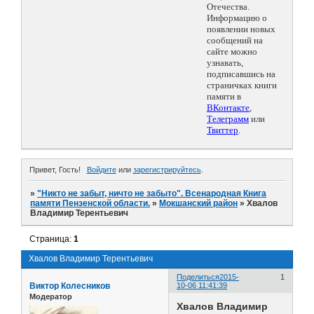
Отечества.
Информацию о
появлении новых
сообщений на
сайте можно
узнавать,
подписавшись на
страничках книги
памяти в
ВКонтакте
,
Телеграмм
или
Твиттер
.
Привет, Гость!
Войдите
или
зарегистрируйтесь
.
»
"Никто не забыт, ничто не забыто". Всенародная Книга
памяти Пензенской области.
»
Мокшанский район
»
Хвалов
Владимир Терентьевич
Страница:
1
Хвалов Владимир Терентьевич
Поделиться
2015-
1
Виктор Колесников
10-06 11:41:39
Модератор
Хвалов Владимир