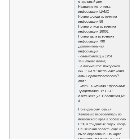
отдельный дом
Название источника
информации ЦАМО
Номер фонда источника
информации 58
Номер описи источника
информации 18001
Номер дела источника
информации 790
Дополнительная
информация:
- дальномерщик 1264
зенитного полка;
- в документе: похоронен
юж. 1 км д.Степановка /отд.
дом/ Ворошиловградской
обл.;
- мать Тимакова Ефросинья
Трофимовна, Уз.ССР,
г.Андижан, ул. Советская,№
8.
По-видимому, семья
Хваловых переселилась из
пензенского края в Узбекскую
ССР в тридцатых годах, когда
Пензенская область ещё не
была образована. На карте
Мокшанского р-на 1933 г. (