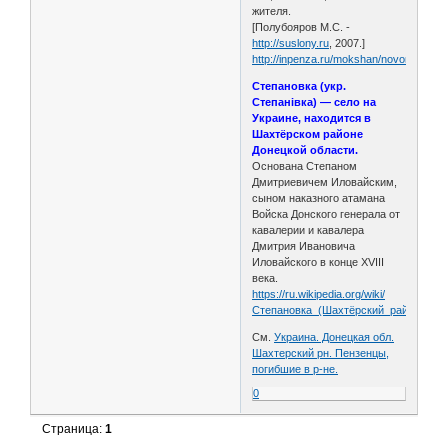
жителя.
[Полубояров М.С. -
http://suslony.ru
, 2007.]
http://inpenza.ru/mokshan/novonikolsko
Степановка (укр.
Степанівка) — село на
Украине, находится в
Шахтёрском районе
Донецкой области.
Основана Степаном
Дмитриевичем Иловайским,
сыном наказного атамана
Войска Донского генерала от
кавалерии и кавалера
Дмитрия Ивановича
Иловайского в конце XVIII
века.
https://ru.wikipedia.org/wiki/
Степановка_(Шахтёрский_район)
См.
Украина. Донецкая обл.
Шахтерский рн. Пензенцы,
погибшие в р-не.
0
Страница:
1