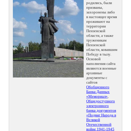
родились, были
призваны,
захоронены либо
в настоящее время
проживают на
территории
Пензенской
области, а также
труженикам
Пензенской
области, ковавшим
Победу в тылу.
Основой
наполнения сайта
являются военные
архивные
документы с
сайтов
Обобщенного
Банка Данных
«Мемориал»
,
Общедоступного
электронного
банка документов
«Подвиг Народа в
Великой
Отечественной
войне 1941-1945