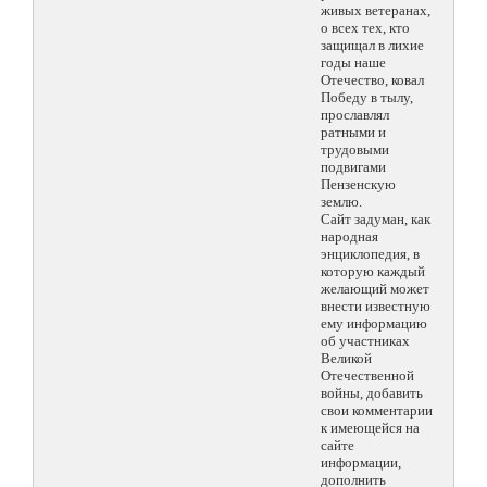
живых ветеранах,
о всех тех, кто
защищал в лихие
годы наше
Отечество, ковал
Победу в тылу,
прославлял
ратными и
трудовыми
подвигами
Пензенскую
землю.
Сайт задуман, как
народная
энциклопедия, в
которую каждый
желающий может
внести известную
ему информацию
об участниках
Великой
Отечественной
войны, добавить
свои комментарии
к имеющейся на
сайте
информации,
дополнить