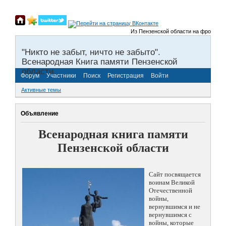
Из Пензенской области на фронты Вел
"Никто не забыт, ничто не забыто".
Всенародная Книга памяти Пензенской
области.
Форум
Участники
Поиск
Регистрация
Войти
Активные темы
Объявление
Всенародная книга памяти
Пензенской области
Сайт посвящается
воинам Великой
Отечественной
войны,
вернувшимся и не
вернувшимся с
войны, которые