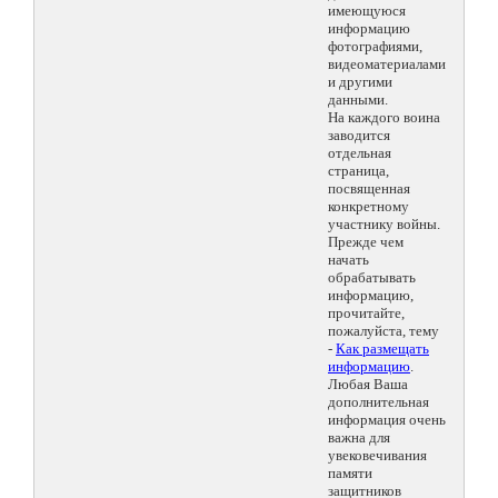
имеющуюся
информацию
фотографиями,
видеоматериалами
и другими
данными.
На каждого воина
заводится
отдельная
страница,
посвященная
конкретному
участнику войны.
Прежде чем
начать
обрабатывать
информацию,
прочитайте,
пожалуйста, тему
-
Как размещать
информацию
.
Любая Ваша
дополнительная
информация очень
важна для
увековечивания
памяти
защитников