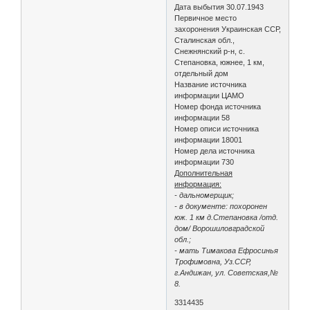
Дата выбытия 30.07.1943
Первичное место
захоронения Украинская ССР,
Сталинская обл.,
Снежнянский р-н, с.
Степановка, южнее, 1 км,
отдельный дом
Название источника
информации ЦАМО
Номер фонда источника
информации 58
Номер описи источника
информации 18001
Номер дела источника
информации 730
Дополнительная
информация:
- дальномерщик;
- в документе: похоронен
юж. 1 км д.Степановка /отд.
дом/ Ворошиловградской
обл.;
- мать Тимакова Ефросинья
Трофимовна, Уз.ССР,
г.Андижан, ул. Советская,№
8.
3314435