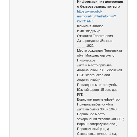
Информация из донесения
о безвозвратных потерях
https://www.obd-
memorial.ru/html/info.htm?
id=3314435
Фамилия Хвалов
Имя Владимир
Отчество Терентьевич
Дата рождения/Возраст
__.__.1922
Место рождения Пензенская
обл., Мокшанский р-н, с.
Никольское
Дата и место призыва
Андижанский РВК, Узбекская
ССР, Ферганская обл.,
Андижанский р-н
Последнее место службы
Южный фронт 15 зен. див.
РГК
Воинское звание ефрейтор
Причина выбытия убит
Дата выбытия 30.07.1943
Первичное место
захоронения Украинская ССР,
Ворошиловградская обл.,
Перевальский р-н, д.
Степановка, южнее, 1 км,