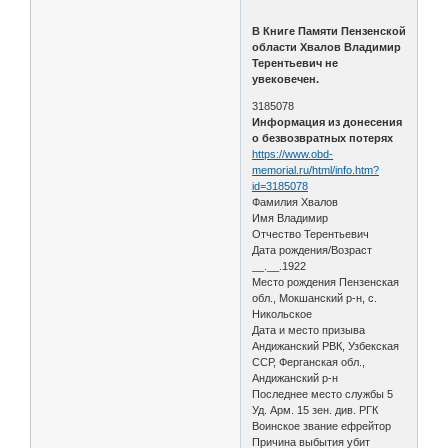
В Книге Памяти Пензенской
области Хвалов Владимир
Терентьевич не
увековечен.
3185078
Информация из донесения
о безвозвратных потерях
https://www.obd-
memorial.ru/html/info.htm?
id=3185078
Фамилия Хвалов
Имя Владимир
Отчество Терентьевич
Дата рождения/Возраст
__.__.1922
Место рождения Пензенская
обл., Мокшанский р-н, с.
Никольское
Дата и место призыва
Андижанский РВК, Узбекская
ССР, Ферганская обл.,
Андижанский р-н
Последнее место службы 5
Уд. Арм. 15 зен. див. РГК
Воинское звание ефрейтор
Причина выбытия убит