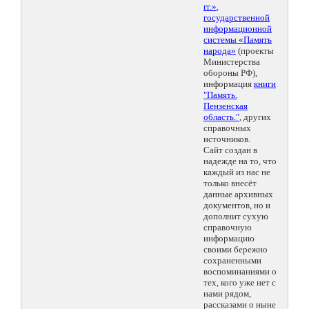
гг.»
,
государственной
информационной
системы «Память
народа»
(проекты
Министерства
обороны РФ),
информация
книги
"Память.
Пензенская
область."
, других
справочных
источников.
Сайт создан в
надежде на то, что
каждый из нас не
только внесёт
данные архивных
документов, но и
дополнит сухую
справочную
информацию
своими бережно
сохраненными
воспоминаниями о
тех, кого уже нет с
нами рядом,
рассказами о ныне