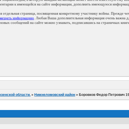
мментарии к имеющейся на сайте информации, дополнить имеющуюся информа
ся отдельная страница, посвященная конкретному участнику войны. Прежде ч
змещать информацию
. Любая Ваша дополнительная информация очень важна дл
овых сообщений на сайте можно узнавать, подписавшись на страничках книг
нзенской области.
»
Нижнеломовский район
»
Боровков Федор Петрович 191