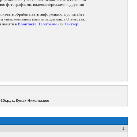
цию фотографиями, видеоматериалами и другими
ем начать обрабатывать информацию, прочитайте,
я увековечивания памяти защитников Отечества.
и памяти в
ВКонтакте
,
Телеграмм
или
Твиттер
.
0г.р., с. Кувак-Никольское
1