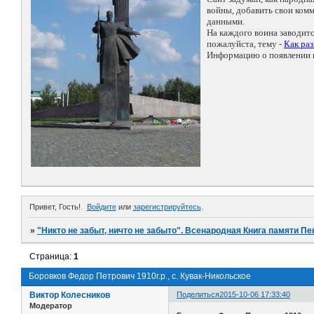
войны, добавить свои ко
данными.
На каждого воина заводит
пожалуйста, тему -
Как ра
Информацию о появлении н
Привет, Гость!
Войдите
или
зарегистрируйтесь
.
»
"Никто не забыт, ничто не забыто". Всенародная Книга памяти Пе
Страница:
1
Боровков Федор Петрович 1910г.р., с. Кувак-Никольское
Виктор Колесников
Поделиться
2015-10-06 17:33:40
Модератор