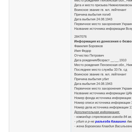
Место рождения Пензенская обл., Ниж
Дата и место призыва Нижнеломовск
Воинское звание гв. мл. лейтенант
Причина выбытия погиб
Дата выбытия 24.08.1943
Первичное место захоронения Украин
Название источника информации Всер
2847076
Информация из донесения о безво
Фамилия Боровков
Имя Федор
Отчество Петрович
Дата рождения/Возраст __.__.1910
Место рождения Пензенская обл., Ниж
Последнее место службы 33 Гв. сд
Воинское звание гв. мл. лейтенант
Причина выбытия убит
Дата выбытия 24.08.1943
Первичное место захоронения Украин
Название источника информации ЦА
Номер фонда источника информации
Номер описи источника информации 
Номер дела источника информации 1
Дополнительная информация:
- командир стрелкового взвода 84 гв.
- убит в р-не
разъезда Квашино
Амв
- жена Боровкова Клавдия Васильевна