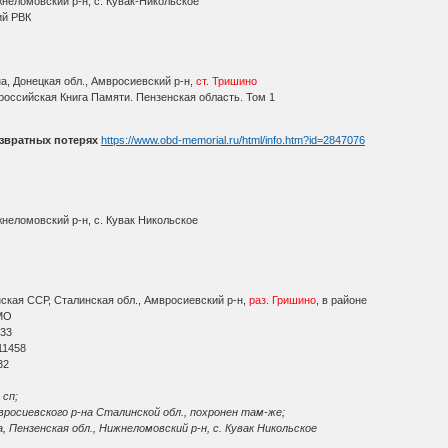
неломовский р-н, с. Кувак-Никольское
ий РВК
а, Донецкая обл., Амвросиевский р-н,
ст. Тришино
оссийская Книга Памяти. Пензенская область. Том 1
звратных потерях
https://www.obd-memorial.ru/html/info.htm?id=2847076
неломовский р-н, с. Кувак Никольское
ская ССР, Сталинская обл., Амвросиевский р-н,
раз. Гришино
, в районе
МО
 33
11458
32
 сп;
росиевского р-на Сталинской обл., похронен там-же;
, Пензенская обл., Нижнеломовский р-н, с. Кувак Никольское