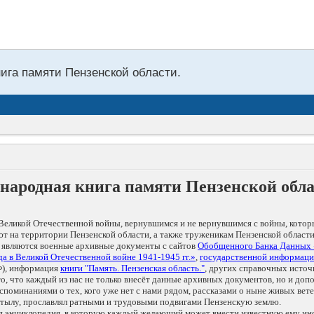
нига памяти Пензенской области.
народная книга памяти Пензенской обл
Великой Отечественной войны, вернувшимся и не вернувшимся с войны, котор
т на территории Пензенской области, а также труженикам Пензенской области
 являются военные архивные документы с сайтов
Обобщенного Банка Данных
а в Великой Отечественной войне 1941-1945 гг.»
,
государственной информаци
), информация
книги "Память. Пензенская область."
, других справочных источ
 то, что каждый из нас не только внесёт данные архивных документов, но и 
оминаниями о тех, кого уже нет с нами рядом, рассказами о ныне живых ветер
в тылу, прославлял ратными и трудовыми подвигами Пензенскую землю.
ая энциклопедия, в которую каждый желающий может внести известную ему и