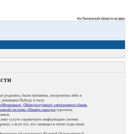
Из Пензенской области на фронты Вели
асти
ые родились, были призваны, захоронены либо в
, ковавшим Победу в тылу.
 «Мемориал»
,
Общедоступного электронного банка
онной системы «Память народа»
(проекты
ников.
дополнит сухую справочную информацию своими
анах, о всех тех, кто защищал в лихие годы наше
нформацию об участниках Великой Отечественной