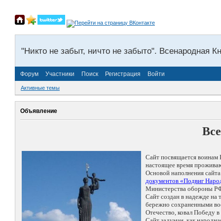
"Никто не забыт, ничто не забыто". Всенародная К
Форум
Участники
Поиск
Регистрация
Войти
Активные темы
Объявление
Все
Сайт посвящается воинам 
настоящее время проживаю
Основой наполнения сайта
документов «Подвиг Народ
Министерства обороны РФ
Сайт создан в надежде на
бережно сохраненными восп
Отечество, ковал Победу 
Сайт задуман, как народн