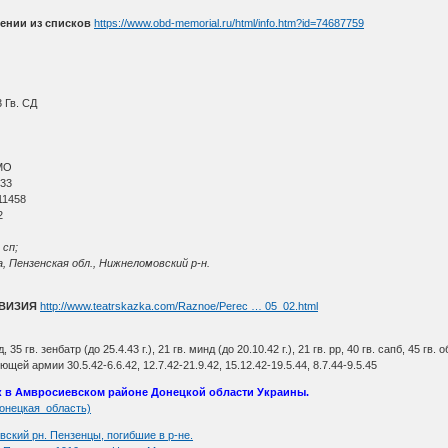
ении из списков
https://www.obd-memorial.ru/html/info.htm?id=74687759
 Гв. СД
МО
 33
11458
2
 сп;
, Пензенская обл., Нижнеломовский р-н.
ИВИЗИЯ
http://www.teatrskazka.com/Raznoe/Perec … 05_02.html
тд, 35 гв. зенбатр (до 25.4.43 г.), 21 гв. минд (до 20.10.42 г.), 21 гв. рр, 40 гв. сапб, 45 гв
й армии 30.5.42-6.6.42, 12.7.42-21.9.42, 15.12.42-19.5.44, 8.7.44-9.5.45
к в Амвросиевском районе Донецкой области Украины.
(Донецкая_область)
вский рн. Пензенцы, погибшие в р-не.