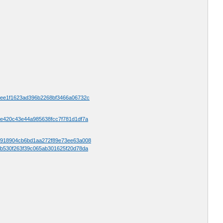
1=1ee1f1623ad396b2268bf3466a06732c
1=ee420c43e44a985638fcc7f781d1df7a
d1=9918904cb6bd1aa272f89e73ee63a008
1=3b530f263f39c065ab301625f20d78da