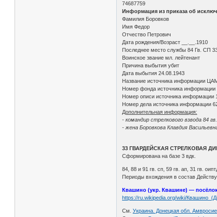
74687759
Информация из приказа об исключ
Фамилия Боровков
Имя Федор
Отчество Петрович
Дата рождения/Возраст __.__.1910
Последнее место службы 84 Гв. СП 33
Воинское звание мл. лейтенант
Причина выбытия убит
Дата выбытия 24.08.1943
Название источника информации ЦА
Номер фонда источника информации
Номер описи источника информации 
Номер дела источника информации 6
Дополнительная информация:
- командир стрелкового взвода 84 гв.
- жена Боровкова Клавдия Васильевна
33 ГВАРДЕЙСКАЯ СТРЕЛКОВАЯ Д
Сформирована на базе 3 вдк.
84, 88 и 91 гв. сп, 59 гв. ап, 31 гв. оип
Периоды вхождения в состав Действующе
Квашино (укр. Квашине) — посёло
https://ru.wikipedia.org/wiki/Квашино_
См.
Украина. Донецкая обл. Амвросие