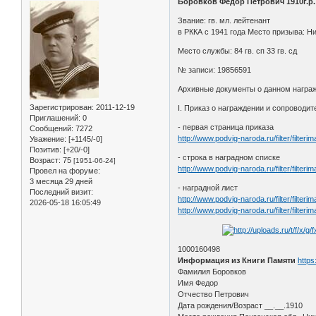
Боровков Федор Петрович 1910г.р.
Звание: гв. мл. лейтенант
в РККА с 1941 года Место призыва: Н
Место службы: 84 гв. сп 33 гв. сд
№ записи: 19856591
Архивные документы о данном награ
Зарегистрирован
: 2011-12-19
I. Приказ о награждении и сопроводи
Приглашений:
0
- первая страница приказа
Сообщений:
7272
http://www.podvig-naroda.ru/filter/f
Уважение:
[+1145/-0]
Позитив:
[+20/-0]
- строка в наградном списке
Возраст:
75
[1951-06-24]
http://www.podvig-naroda.ru/filter/f
Провел на форуме:
3 месяца 29 дней
- наградной лист
Последний визит:
http://www.podvig-naroda.ru/filter/f
2026-05-18 16:05:49
http://www.podvig-naroda.ru/filter/f
1000160498
Информация из Книги Памяти
https
Фамилия Боровков
Имя Федор
Отчество Петрович
Дата рождения/Возраст __.__.1910