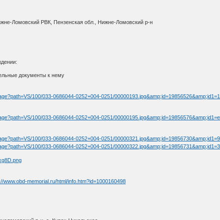
ижне-Ломовский РВК, Пензенская обл., Нижне-Ломовский р-н
ждении:
тельные документы к нему
ilterimage?path=VS/100/033-0686044-0252+004-0251/00000193.jpg&amp;id=19856526&amp;id
ilterimage?path=VS/100/033-0686044-0252+004-0251/00000195.jpg&amp;id=19856576&amp;id
ilterimage?path=VS/100/033-0686044-0252+004-0251/00000321.jpg&amp;id=19856730&amp;i
ilterimage?path=VS/100/033-0686044-0252+004-0251/00000322.jpg&amp;id=19856731&amp;id
://www.obd-memorial.ru/html/info.htm?id=1000160498