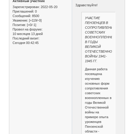
Активный участник
Здравствуйте!
Зарегистрирован
: 2022-05-20
Приглашений:
0
Сообщений:
8500
УЧАСТИЕ
Уважение:
[+119/-0]
ПЕНЗЕНЦЕВ В
Позитив:
[+0/-1]
СОПРОТИВЛЕНИИ
Провел на форуме:
СОВЕТСКИХ
10 месяцев 13 дней
ВОЕННОПЛЕННЫХ
Последний визит:
В ГОДЫ
Сегодня 00:42:45
ВЕЛИКОЙ
ОТЕЧЕСТВЕННОЙ
ВОЙНЫ 1941-
1945 ГГ.
Данная работа
посвящена
изучению
основных форм
сопротивления
советских
военнопленных в
годы Великой
Отечественной
войны на
примере опыта
уроженцев
Пензенской
области -