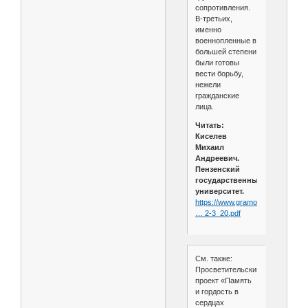
сопротивления.
В-третьих,
именно
военнопленные в
большей степени
были готовы
вести борьбу,
нежели
гражданские
лица.
Читать:
Киселев
Михаил
Андреевич.
Пензенский
государственный
университет.
https://www.gramota.net/articles/
… 2-3_20.pdf
См. также:
Просветительский
проект «Память
и гордость в
сердцах