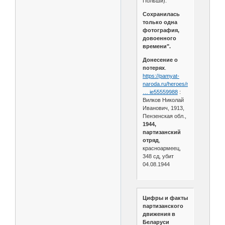
Польши).
Сохранилась
только одна
фотография,
довоенного
времени".
Донесение о
потерях
.
https://pamyat-
naroda.ru/heroes/memoria
… ie55559988
:
Вилков Николай
Иванович, 1913,
Пензенская обл.,
1944,
партизанский
отряд
,
красноармеец,
348 сд, убит
04.08.1944
Цифры и факты
партизанского
движения в
Беларуси