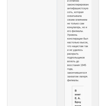
и отлично
законспирированную
антифашистскую
сеть, которая
охватывала
своим влиянием
не только сам
концлагерь, но и
его филиалы.
Уровень
конспирации был
настолько высок,
что нацистам так
и не удалось
раскрыть
подпольщиков
вплоть до
восстания 1945
года,
закончившегося
захватом лагеря.
филиалы.
В
книге
Е. А.
Бродского,
посвященной