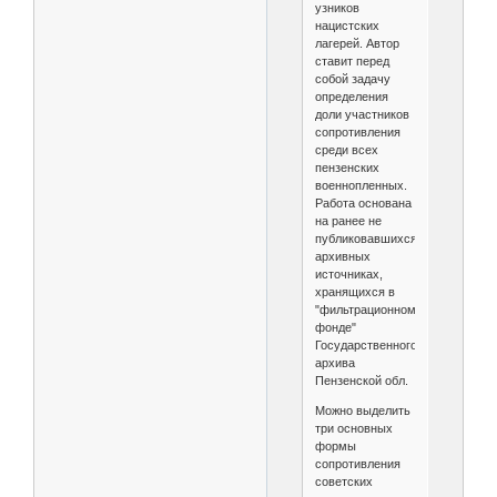
узников
нацистских
лагерей. Автор
ставит перед
собой задачу
определения
доли участников
сопротивления
среди всех
пензенских
военнопленных.
Работа основана
на ранее не
публиковавшихся
архивных
источниках,
хранящихся в
"фильтрационном
фонде"
Государственного
архива
Пензенской обл.
Можно выделить
три основных
формы
сопротивления
советских