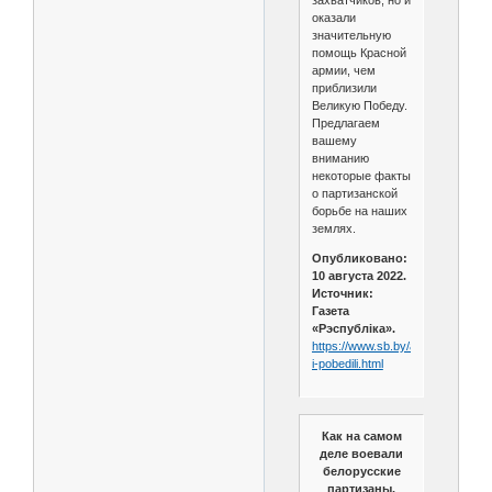
оказали
значительную
помощь Красной
армии, чем
приблизили
Великую Победу.
Предлагаем
вашему
вниманию
некоторые факты
о партизанской
борьбе на наших
землях.
Опубликовано:
10 августа 2022.
Источник:
Газета
«Рэспублiка».
https://www.sb.by/articles/vyzhili-
i-pobedili.html
Как на самом
деле воевали
белорусские
партизаны.