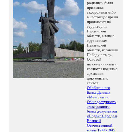
родились, были
призваны,
захоронены либо
в настоящее время
проживают на
территории
Пензенской
области, а также
труженикам
Пензенской
области, ковавшим
Победу в тылу.
Основой
наполнения сайта
являются военные
архивные
документы с
сайтов
Обобщенного
Банка Данных
«Мемориал»
,
Общедоступного
электронного
банка документов
«Подвиг Народа в
Великой
Отечественной
войне 1941-1945