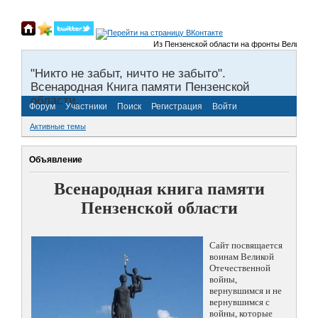
Из Пензенской области на фронты Великой Отечес
"Никто не забыт, ничто не забыто".
Всенародная Книга памяти Пензенской
области.
Форум
Участники
Поиск
Регистрация
Войти
Активные темы
Объявление
Всенародная книга памяти
Пензенской области
Сайт посвящается
воинам Великой
Отечественной
войны,
вернувшимся и не
вернувшимся с
войны, которые