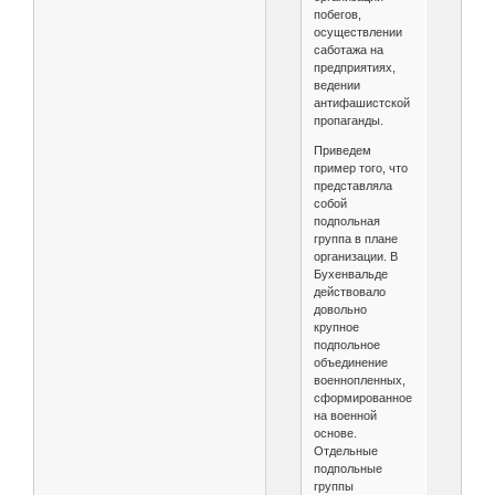
побегов,
осуществлении
саботажа на
предприятиях,
ведении
антифашистской
пропаганды.
Приведем
пример того, что
представляла
собой
подпольная
группа в плане
организации. В
Бухенвальде
действовало
довольно
крупное
подпольное
объединение
военнопленных,
сформированное
на военной
основе.
Отдельные
подпольные
группы