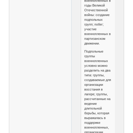
военнопленных в
годы Великой
Отечественной
войны: создание
подпольных
групп; побег;
участие
военнопленных в
партизанском
движении.
Подпольные
группы
военнопленных
условно можно
разделить на два
типа: группы,
создаваемые для
организации
восстания в
лагере; группы,
рассчитанные на
ведение
длительной
борьбы, которая
выражалась в
поддержке
военнопленных,
организации