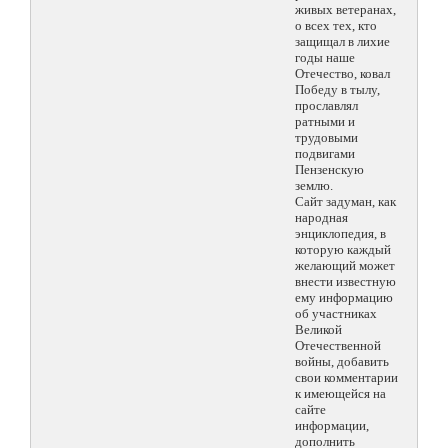
живых ветеранах,
о всех тех, кто
защищал в лихие
годы наше
Отечество, ковал
Победу в тылу,
прославлял
ратными и
трудовыми
подвигами
Пензенскую
землю.
Сайт задуман, как
народная
энциклопедия, в
которую каждый
желающий может
внести известную
ему информацию
об участниках
Великой
Отечественной
войны, добавить
свои комментарии
к имеющейся на
сайте
информации,
дополнить