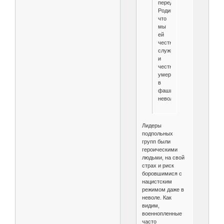
передайте
Родине,
что
мы
ей
честно
служили
и
честно
умерли
в
фашистской
неволе”».
Лидеры
подпольных
групп были
героическими
людьми, на свой
страх и риск
боровшимися с
нацистским
режимом даже в
неволе. Как
видим,
военнопленные
часто