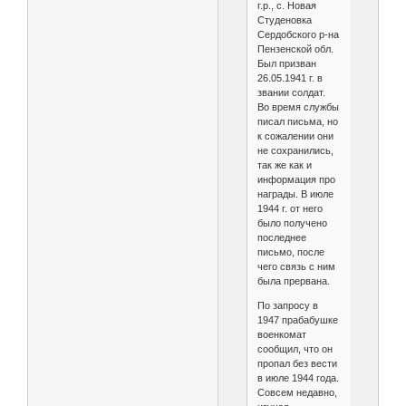
г.р., с. Новая
Студеновка
Сердобского р-на
Пензенской обл.
Был призван
26.05.1941 г. в
звании солдат.
Во время службы
писал письма, но
к сожалении они
не сохранились,
так же как и
информация про
награды. В июле
1944 г. от него
было получено
последнее
письмо, после
чего связь с ним
была прервана.
По запросу в
1947 прабабушке
военкомат
сообщил, что он
пропал без вести
в июле 1944 года.
Совсем недавно,