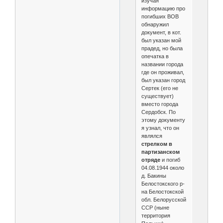
изучая
информацию про
погибших ВОВ
обнаружил
документ, в кот.
был указан мой
прадед, но была
опечатка в
названии города
где он проживал,
был указан город
Сертек (его не
существует)
вместо города
Сердобск. По
этому документу
я узнал, что он
являлся
стрелком в
партизанском
отряде
и погиб
04.08.1944 около
д. Бакины
Белостокского р-
на Белостокской
обл. Белорусской
ССР (ныне
территория