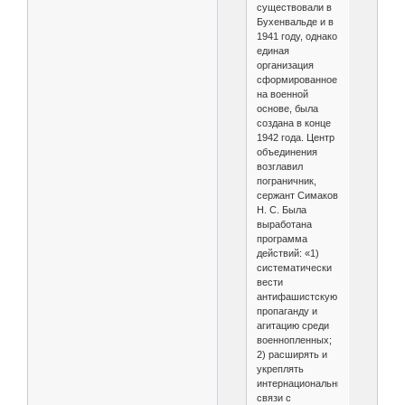
существовали в
Бухенвальде и в
1941 году, однако
единая
организация
сформированное
на военной
основе, была
создана в конце
1942 года. Центр
объединения
возглавил
пограничник,
сержант Симаков
Н. С. Была
выработана
программа
действий: «1)
систематически
вести
антифашистскую
пропаганду и
агитацию среди
военнопленных;
2) расширять и
укреплять
интернациональные
связи с