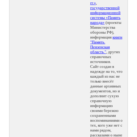
гг.»
,
государственной
информационной
системы «Память
народа»
(проекты
Министерства
обороны РФ),
информация
книги
"Память.
Пензенская
область."
, других
справочных
источников.
Сайт создан в
надежде на то, что
каждый из нас не
только внесёт
данные архивных
документов, но и
дополнит сухую
справочную
информацию
своими бережно
сохраненными
воспоминаниями о
тех, кого уже нет с
нами рядом,
рассказами о ныне