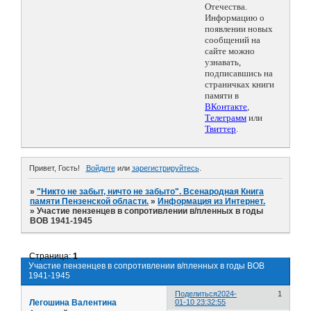
Отечества.
Информацию о
появлении новых
сообщений на
сайте можно
узнавать,
подписавшись на
страничках книги
памяти в
ВКонтакте
,
Телеграмм
или
Твиттер
.
Привет, Гость!
Войдите
или
зарегистрируйтесь
.
»
"Никто не забыт, ничто не забыто". Всенародная Книга
памяти Пензенской области.
»
Информация из Интернет.
»
Участие пензенцев в сопротивлении в/пленных в годы
ВОВ 1941-1945
Страница:
1
Участие пензенцев в сопротивлении в/пленных в годы ВОВ
1941-1945
Поделиться
2024-
1
Легошина Валентина
01-10 23:32:55