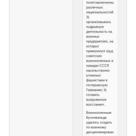
политзаключенными
различных
национальностей;
3)
организовывать
подрывную
деятельность на
военных
предприятиях, на
которых
применялся труд
советских
военнопленных и
граждан СССР,
насильственно
угнанных
фашистами в
гитлеровскую
Германию; 4)
готовить
вооруженное
восстание».
Военнопленным
Бухенвальда
удалось создать
по-военному
дисциплинированную