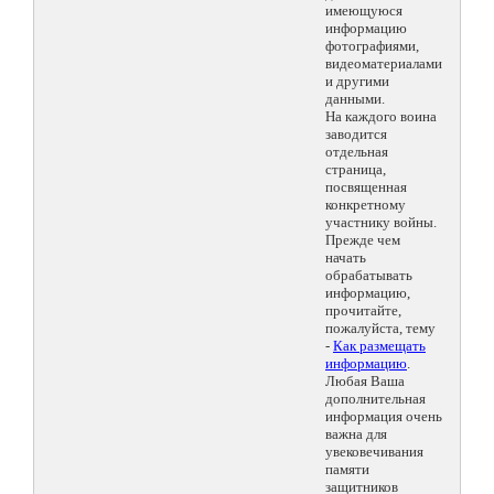
имеющуюся
информацию
фотографиями,
видеоматериалами
и другими
данными.
На каждого воина
заводится
отдельная
страница,
посвященная
конкретному
участнику войны.
Прежде чем
начать
обрабатывать
информацию,
прочитайте,
пожалуйста, тему
-
Как размещать
информацию
.
Любая Ваша
дополнительная
информация очень
важна для
увековечивания
памяти
защитников