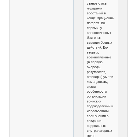
становились
лидерами
восстаний в
концентрационных
лагерях. Во-
первых, у
военнопленных
был опыт
ведения боевых
действий. Во-
вторых,
военнопленные
(в первую
очередь,
разумеется,
офицеры) умели
командовать,
знали
особенности
организации
воинских
подразделений и
использовали
свои знания в
создании
подпольных
внутрилагерных
групп