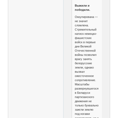
Выжили и
победили.
Оккупирована —
не значит
сломлена.
Стремительный
натиск немецко-
фашистских
войск в первые
дни Великой
Отечественной
войны позволил
врагу занять
белорусские
земли, однако
вызвал
ожесточенное
сопротивление.
Масштабы
развернувшегося
в Беларуси
партизанского
движения не
только буквально
зажгли землю
под ногами
захватчиков, но и