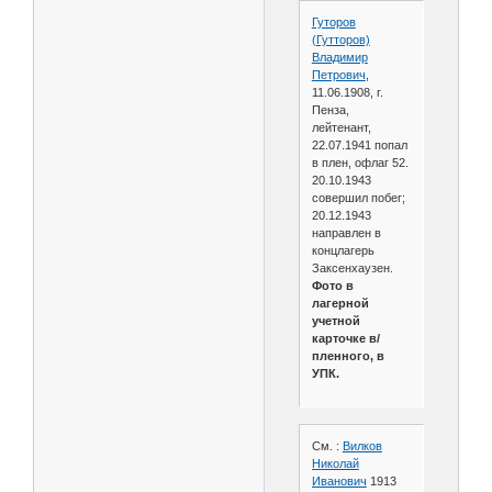
Гуторов
(Гутторов)
Владимир
Петрович
,
11.06.1908, г.
Пенза,
лейтенант,
22.07.1941 попал
в плен, офлаг 52.
20.10.1943
совершил побег;
20.12.1943
направлен в
концлагерь
Заксенхаузен.
Фото в
лагерной
учетной
карточке в/
пленного, в
УПК.
См. :
Вилков
Николай
Иванович
1913