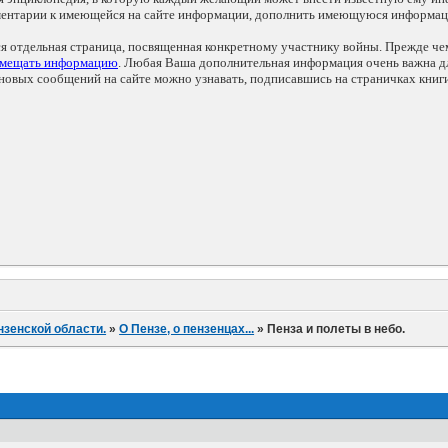
мментарии к имеющейся на сайте информации, дополнить имеющуюся информа
ся отдельная страница, посвященная конкретному участнику войны. Прежде ч
змещать информацию
. Любая Ваша дополнительная информация очень важна дл
овых сообщений на сайте можно узнавать, подписавшись на страничках книг
нзенской области.
»
О Пензе, о пензенцах...
»
Пенза и полеты в небо.