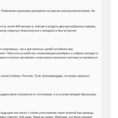
. Появление аэроплана произвело на персов сильное впечатление. На
соту около 800 метров и, описав в воздухе два кругообразных виража,
иатор спрыгнул благополучно с аппарата и был встречен
 спортивных, так и для военных целей (особенно при
ом». Простота устройства, позволяющая разобрать и собрать аппарат в
 вместе взятое заставляет спортсмена и военного летчика остановиться
 летал в Киеве, Ростове, Туле, Екатеринодаре, по всему крымско-
удила меня отказаться от состязания, и я уступил аппарат Васильеву,
будущем оно несет с собою уничтожение таких понятий как границы,
ич ответил: «Не надо. Люди не галки». Впрочем, это было сказано