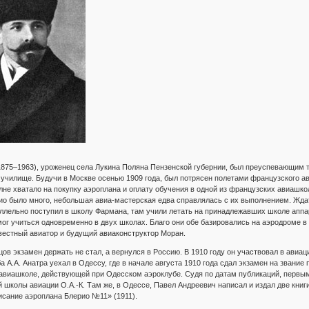
1875–1963), уроженец села Лукина Поляна Пензенской губернии, был преуспевающим 
чилище. Будучи в Москве осенью 1909 года, был потрясен полетами французского ав
не хватало на покупку аэроплана и оплату обучения в одной из французских авиашкол
рио было много, небольшая авиа-мастерская едва справлялась с их выполнением. Ждат
ллельно поступил в школу Фармана, там учили летать на принадлежавших школе аппа
мог учиться одновременно в двух школах. Благо они обе базировались на аэродроме 
вестный авиатор и будущий авиаконструктор Моран.
цов экзамен держать не стал, а вернулся в Россию. В 1910 году он участвовал в ави
 А.А. Анатра уехал в Одессу, где в начале августа 1910 года сдал экзамен на звание 
авиашколе, действующей при Одесском аэроклубе. Судя по датам публикаций, первым
 школы авиации О.А.-К. Там же, в Одессе, Павел Андреевич написал и издал две кни
исание аэроплана Блерио №11» (1911).