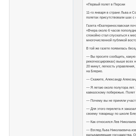
«Первый полет в Персии
11-го января в стране Льва и 
полетах присутствовали шах с 
Газета «Екатеринославская поч
«Вчера около 6 часов пополудни
спокойно стал спускаться к ме
многочисленной публикой вост
В той же газете появилась бесе
— Вы просите сообщить, какую 
рекогносцировках) выше всех н
20 минут, легкость управления
на Блерио.
— Скажите, Александр Александ
— Я летаю около полутора лет.
кавказскому побережью. Полет 
— Почему вы не приняли участ
— Для этого перелета я заказал
своему товарищу по школе Бле
— Как относился Лев Николаев
— Взгляд Льва Николаевича изв
разъединяющие государства. Од