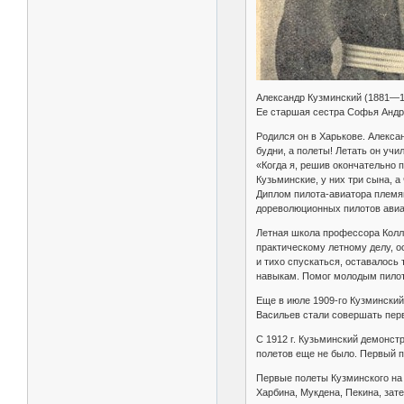
Александр Кузминский (1881—1
Ее старшая сестра Софья Андр
Родился он в Харькове. Алекса
будни, а полеты! Летать он учи
«Когда я, решив окончательно 
Кузьминские, у них три сына, а
Диплом пилота-авиатора племян
дореволюционных пилотов авиа
Летная школа профессора Коллэ
практическому летному делу, о
и тихо спускаться, оставалось
навыкам. Помог молодым пилот
Еще в июле 1909-го Кузминский
Васильев стали совершать пер
С 1912 г. Кузьминский демонст
полетов еще не было. Первый п
Первые полеты Кузминского на 
Харбина, Мукдена, Пекина, зат