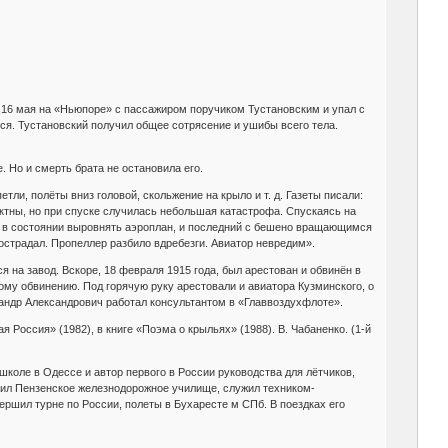
л 16 мая на «Ньюпоре» с пассажиром поручиком Тустановским и упал с
лся. Тустановский получил общее сотрясение и ушибы всего тела.
 Но и смерть брата не остановила его.
ли, полёты вниз головой, скольжение на крыло и т. д. Газеты писали:
ктны, но при спуске случилась небольшая катастрофа. Спускаясь на
е в состоянии выровнять аэроплан, и последний с бешено вращающимся
пострадал. Пропеллер разбило вдребезги. Авиатор невредим».
на завод. Вскоре, 18 февраля 1915 года, был арестован и обвинён в
му обвинению. Под горячую руку арестовали и авиатора Кузминского, о
сандр Александрович работал консультантом в «Главвоздухфлоте».
я Россия» (1982), в книге «Поэма о крыльях» (1988). В. Чабаненко. (1-й
школе в Одессе и автор первого в России руководства для лётчиков,
чил Пензенское железнодорожное училище, служил техником-
ершил турне по России, полеты в Бухаресте м СПб. В поездках его