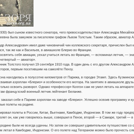
930) был сыном известного сенатора, «его превосходительства» Александра Михайлов
еевна была замужем за писателем графом Львом Толстым. Таким образом, авиатор А
ндр Александрович имел даже чиновничий чин коллежского секретаря, причислен был
лся, так же как и Васильев, в авиашколе Блерио во Франции.
посвятить себя авиации, уехал учиться летать во Францию, — вспоминал летчик, — зн
 четвертый — авиатор».
ник Толстого получил 19 сентября 1910 года. В один день с его другом Александро
торов, первым посетившим на самолёте Пензу.
на находилась в полусотне километров от Парижа, в городке Этамп. Здесь Кузмински
сваивая аэроплан «Блерио» и особенности его мотора. На занятиях в авиашколе друзь
 только освоить разворот. Однако «профессор» Коллэн сам не умел летать на аппарате
ам французский военный летчик лейтенант Беланже.
 заказал себе в Париже аэроплан на заводе «Блерио». Успешно освоив программу и ку
вые полеты на родине.
рировал полеты в России, Китае, Вьетнаме, Камбодже, Индонезии. В том же году предп
олет он, как уже говорилось выше, совершил в Пензе, второй — в Самаре, третий — в
родине были не всегда удачны. Но затем он совершил удивительное путешествие со 
ем летал в Камбодже, Индонезии. О его полете над Тегераном можно было прочесть с