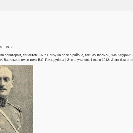
10—1912.
а авиатором, прилетевшим в Пензу на поле в районе, так называемой, "Манчжурии", б
.А. Васильеве см. в теме В.С. Гризодубова ) Это случилось 1 июля 1912. И это был ег