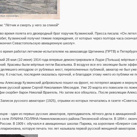
и: "Лётчик и смерть у него за спиной"
б во время полета его двоюродный брат поручик Кузминский. Пресса писала: «Он лете
збит, Кузминский получил тяжкие повреждения, от которых через полтора часа сконча
 окончил Севастопольскую авиационную школу».
о время работал летчиком-испытателем на авиазаводе Щетинина (ПРТВ) в Петербурге.
ий 28 мая (10 июня) 1914 года впервые демонстрировали в Лодзи (Польша) мёртвые пет
кий. Красивы были мёртвые петли Васильева. В воздухе все его эволюции были эффе
тделявшего ипподром от рублевых мест, переполненных публикой, авиатор не был уж
ку. К счастью, последняя оказалась прочной, и благодаря этому никто из публики не 
ы Александр Кузминский добровольно пошел на фронт, но потерпел аварию и вернулся 
ник русской армии Сергей Николаевич Мясоедов. Уже 20 марта его повесили по ложно
Дни скорби» барон Николай Врангель. Но затем все обошлось. После революции Алек
Записок русского авиатора» (1925), отрывки из которых печатались в газете «Советска
ецов - один из первых русских авиаторов, преподаватель лётного дела в авиационной 
 в селе ЛУКИНА ПОЛЯНА Нижнеломовского района Пензенской области. В 1894 г. окон
России. В 1909 г. обучался в авиационных школах Парижа, на аэроплане «Блерио» сов
лларионовна, которую печать тех лет называла первой русской женщиной-авиатором.