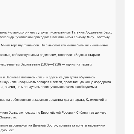
ича Кузминского и его супруги писательницы Татьяны Андреевны Берс.
лександр Кузминский приходился племянником самому Льву Толстому.
 к Министерству финансов. Но смыслом его жизни были не чиновничьи
акомые, соболезнуя моим родителям, говорили: «Бедные старики
м Алексеевичем Васильевым (1882—1918) — одним из первых
й и Васильев познакомились, и здесь же два друга обучались
я научились поднимать аппарат с земли, пролетать до конца аэродрома
, а, значит, не мог научить своих учеников таким необходимым
пив на собственные и заемные средства два аппарата, Кузминский и
ринял большую поездку по Европейской России и Сибири, где до него
 Златоусте.
своим аэропланом на Дальний Восток, показывая полеты населению
ледующее: