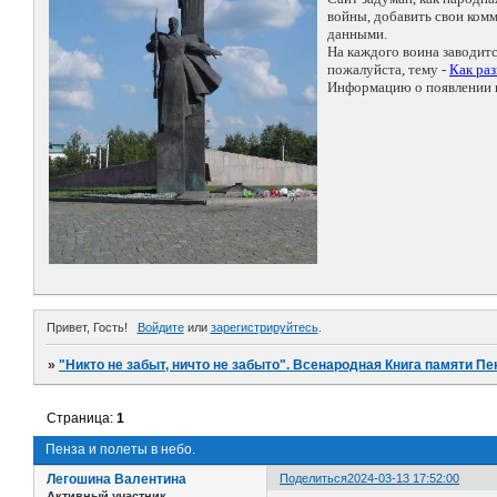
войны, добавить свои ко
данными.
На каждого воина заводит
пожалуйста, тему -
Как ра
Информацию о появлении н
Привет, Гость!
Войдите
или
зарегистрируйтесь
.
»
"Никто не забыт, ничто не забыто". Всенародная Книга памяти Пе
Страница:
1
Пенза и полеты в небо.
Легошина Валентина
Поделиться
2024-03-13 17:52:00
Активный участник