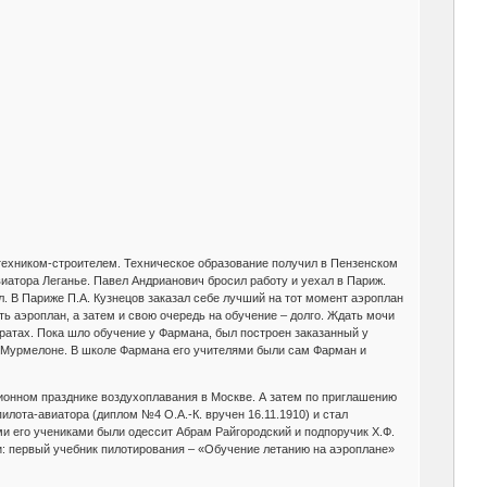
техником-строителем. Техническое образование получил в Пензенском
иатора Леганье. Павел Андрианович бросил работу и уехал в Париж.
. В Париже П.А. Кузнецов заказал себе лучший на тот момент аэроплан
ь аэроплан, а затем и свою очередь на обучение – долго. Ждать мочи
ратах. Пока шло обучение у Фармана, был построен заказанный у
в Мурмелоне. В школе Фармана его учителями были сам Фарман и
ационном празднике воздухоплавания в Москве. А затем по приглашению
пилота-авиатора (диплом №4 О.А.-К. вручен 16.11.1910) и стал
и его учениками были одессит Абрам Райгородский и подпоручик Х.Ф.
ги: первый учебник пилотирования – «Обучение летанию на аэроплане»