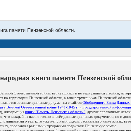
нига памяти Пензенской области.
народная книга памяти Пензенской обл
Великой Отечественной войны, вернувшимся и не вернувшимся с войны, котор
т на территории Пензенской области, а также труженикам Пензенской области
 являются военные архивные документы с сайтов
Обобщенного Банка Данных
а в Великой Отечественной войне 1941-1945 гг.»
,
государственной информаци
), информация
книги "Память. Пензенская область."
, других справочных источ
 то, что каждый из нас не только внесёт данные архивных документов, но и 
оминаниями о тех, кого уже нет с нами рядом, рассказами о ныне живых ветер
в тылу, прославлял ратными и трудовыми подвигами Пензенскую землю.
ая энциклопедия, в которую каждый желающий может внести известную ему и