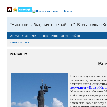
"Никто не забыт, ничто не забыто". Всенародная К
Форум
Участники
Поиск
Регистрация
Войти
Активные темы
Объявление
Все
Сайт посвящается воинам 
настоящее время проживаю
Основой наполнения сайта
документов «Подвиг Народ
Министерства обороны РФ
Сайт создан в надежде на
бережно сохраненными восп
Отечество, ковал Победу 
Сайт задуман, как народн