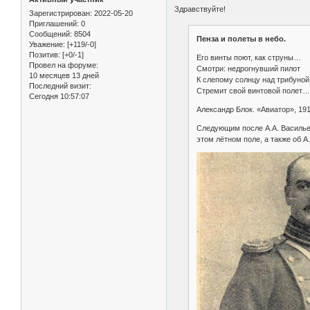
Здравствуйте!
Зарегистрирован
: 2022-05-20
Приглашений:
0
Сообщений:
8504
Пенза и полеты в небо.
Уважение:
[+119/-0]
Позитив:
[+0/-1]
Его винты поют, как струны…
Провел на форуме:
Смотри: недрогнувший пилот
10 месяцев 13 дней
К слепому солнцу над трибуной
Последний визит:
Стремит свой винтовой полет…
Сегодня 10:57:07
Александр Блок. «Авиатор», 19
Следующим после А.А. Васильев
этом лётном поле, а также об А