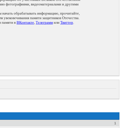
цию фотографиями, видеоматериалами и другими
ем начать обрабатывать информацию, прочитайте,
я увековечивания памяти защитников Отечества.
и памяти в
ВКонтакте
,
Телеграмм
или
Твиттер
.
1