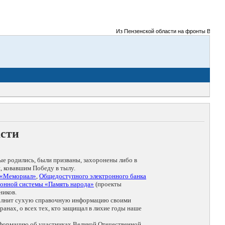
Из Пензенской области на фронты Великой Оте
асти
ые родились, были призваны, захоронены либо в
, ковавшим Победу в тылу.
 «Мемориал»
,
Общедоступного электронного банка
онной системы «Память народа»
(проекты
ников.
дополнит сухую справочную информацию своими
анах, о всех тех, кто защищал в лихие годы наше
нформацию об участниках Великой Отечественной