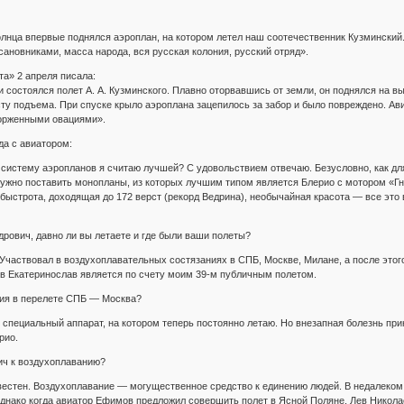
Солнца впервые поднялся аэроплан, на котором летел наш соотечественник Кузминский
сановниками, масса народа, вся русская колония, русский отряд».
та» 2 апреля писала:
 состоялся полет А. А. Кузминского. Плавно оторвавшись от земли, он поднялся на вы
сту подъема. При спуске крыло аэроплана зацепилось за забор и было повреждено. Ав
орженными овациями».
да с авиатором:
систему аэропланов я считаю лучшей? С удовольствием отвечаю. Безусловно, как для
ужно поставить монопланы, из которых лучшим типом является Блерио с мотором «Гн
, быстрота, доходящая до 172 верст (рекорд Ведрина), необычайная красота — все это
рович, давно ли вы летаете и где были ваши полеты?
 Участвовал в воздухоплавательных состязаниях в СПБ, Москве, Милане, а после этого
в Екатеринослав является по счету моим 39-м публичным полетом.
ия в перелете СПБ — Москва?
 специальный аппарат, на котором теперь постоянно летаю. Но внезапная болезнь прин
рио.
ич к воздухоплаванию?
естен. Воздухоплавание — могущественное средство к единению людей. В недалеком 
нако когда авиатор Ефимов предложил совершить полет в Ясной Поляне, Лев Николаев