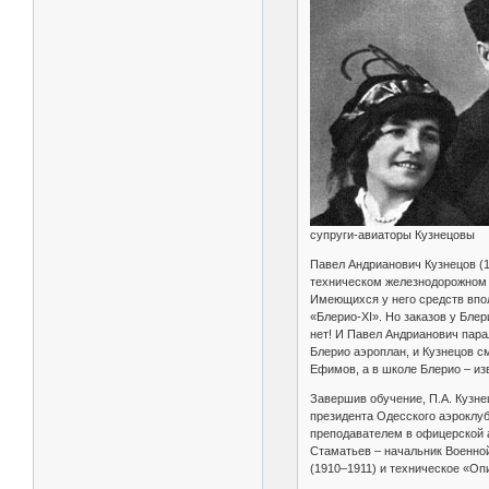
супруги-авиаторы Кузнецовы
Павел Андрианович Кузнецов (
техническом железнодорожном у
Имеющихся у него средств впол
«Блерио-XI». Но заказов у Бле
нет! И Павел Андрианович пара
Блерио аэроплан, и Кузнецов с
Ефимов, а в школе Блерио – из
Завершив обучение, П.А. Кузне
президента Одесского аэроклуба
преподавателем в офицерской 
Стаматьев – начальник Военной
(1910–1911) и техническое «Оп