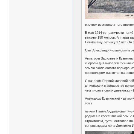
рисунок из журнала того времен
В мае 1914-го трагически поги
высоты 150 метров. Аппарат ра
Погибшему летчику 27 лет. Он
Сам Александр Кузминский в эт
Авиаторы Васильев и Кузьминск
«Героем дня оказался Кузьминс
землю около самого барьера, о
пропеллером наскочил на решет
С началом Первой мировой войн
шпионаже и мародерстве полков
чем писал в своих дневниках «
Александр Кузминский - автор «
том).
лётчик Павел Андрианович Кузн
родился в крестьянской семье
строителем, путешествовал по 
сопровождала жена Домникия И