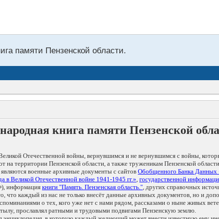
нига памяти Пензенской области.
народная книга памяти Пензенской обл
Великой Отечественной войны, вернувшимся и не вернувшимся с войны, котор
т на территории Пензенской области, а также труженикам Пензенской области
 являются военные архивные документы с сайтов
Обобщенного Банка Данных
а в Великой Отечественной войне 1941-1945 гг.»
,
государственной информаци
), информация
книги "Память. Пензенская область."
, других справочных источ
 то, что каждый из нас не только внесёт данные архивных документов, но и 
оминаниями о тех, кого уже нет с нами рядом, рассказами о ныне живых ветер
в тылу, прославлял ратными и трудовыми подвигами Пензенскую землю.
ая энциклопедия, в которую каждый желающий может внести известную ему и