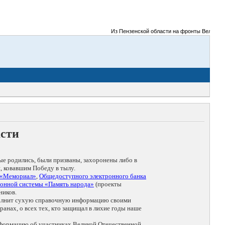
Из Пензенской области на фронты Великой Отече
асти
ые родились, были призваны, захоронены либо в
, ковавшим Победу в тылу.
 «Мемориал»
,
Общедоступного электронного банка
онной системы «Память народа»
(проекты
ников.
дополнит сухую справочную информацию своими
анах, о всех тех, кто защищал в лихие годы наше
нформацию об участниках Великой Отечественной