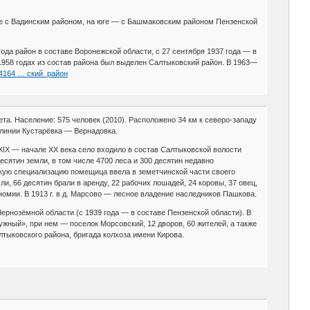
оке с Вадинским районом, на юге — с Башмаковским районом Пензенской
ода район в составе Воронежской области, с 27 сентября 1937 года — в
1958 годах из состав района был выделен Салтыковский район. В 1963—
414164 … ский_район
та. Население: 575 человек (2010). Расположено 34 км к северо-западу
 линии Кустарёвка — Вернадовка.
IX — начале XX века село входило в состав Салтыковской волости
есятин земли, в том числе 4700 леса и 300 десятин недавно
скую специализацию помещица ввела в земетчинской части своего
и, 66 десятин брали в аренду, 22 рабочих лошадей, 24 коровы, 37 овец,
номии. В 1913 г. в д. Марсово — лесное владение наследников Пашкова.
ернозёмной области (с 1939 года — в составе Пензенской области). В
Дружный», при нем — поселок Морсовский, 12 дворов, 60 жителей, а также
лтыковского района, бригада колхоза имени Кирова.