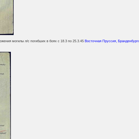
ожения могилы л/с погибших в боях с 18.3 по 25.3.45
Восточная Пруссия, Бранденбургс