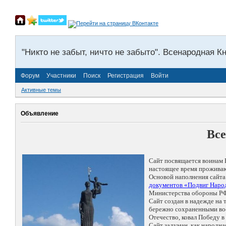
"Никто не забыт, ничто не забыто". Всенародная К
Форум
Участники
Поиск
Регистрация
Войти
Активные темы
Объявление
Все
Сайт посвящается воинам 
настоящее время проживаю
Основой наполнения сайта
документов «Подвиг Народ
Министерства обороны РФ
Сайт создан в надежде на
бережно сохраненными восп
Отечество, ковал Победу 
Сайт задуман, как народн