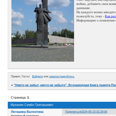
войны, добавить свои ко
данными.
На каждого воина заводит
пожалуйста, тему -
Как ра
Информацию о появлении н
Привет, Гость!
Войдите
или
зарегистрируйтесь
.
»
"Никто не забыт, ничто не забыто". Всенародная Книга памяти Пе
Страница:
1
Муханин Семён Григорьевич
Легошина Валентина
Поделиться
2024-05-23 02:29:06
Активный участник