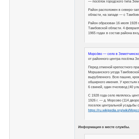
— посёлок городского типа Зем
Район расположен в северо-зап
области, на западе — с Тамбов
Район образован 16 июля 1928 
Тамбовской области. 4 февраля
1965 годах в состав района вх
Морсо́во — село в Земетчинск
от районного центра посёлка З
Перед отменой крепостного пра
Моршанского уезда Тамбовской г
вырубленного. Всю пашню, кром
обширного имения. У крестьян в
6 свиней, один пчеловод (40 у
С 1928 года село являлось цен
1926 г. — д. Морсово (114 двор
поселок центральной усадьбы с
https://ru.wikipedia.org/wiki/Морс
Информация о месте службы.