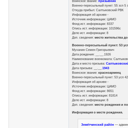
Воинское звание:
призывник
Военно-пересыльный пункт: 55 зсп 5 
Откуда прибыл: Салтыковский РВК
Информация об архиве -
Источник информации: ЦАМО
Фонд ист. информации: 8337
Опись ист. информации: 101596с
Дело ист. информации: 8
Доп. сведения:
место жительства д
Военно-пересыльный пункт: 53 усп
Муханин Семен Григорьевич
Дата рождения: __.__.1926
Наименование военкомата: Салтыковс
Дата и место призыва:
Салтыковский 
Дата призыва: __.__.
1943
Воинское звание:
красноармеец
Военно-пересыльный пункт: 53 усп 42
Информация об архиве -
Источник информации: ЦАМО
Фонд ист. информации: 8651
Опись ист. информации: 81814
Дело ист. информации: 8
Доп. сведения:
место рождения и по
Информация о месте рождения.
Земе́тчинский райо́н
— админи