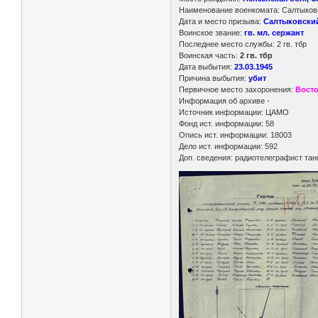
Наименование военкомата: Салтыковс
Дата и место призыва:
Салтыковский 
Воинское звание:
гв. мл. сержант
Последнее место службы: 2 гв. тбр
Воинская часть:
2 гв. тбр
Дата выбытия:
23.03.1945
Причина выбытия:
убит
Первичное место захоронения:
Восто
Информация об архиве -
Источник информации: ЦАМО
Фонд ист. информации: 58
Опись ист. информации: 18003
Дело ист. информации: 592
Доп. сведения: радиотелеграфист тан