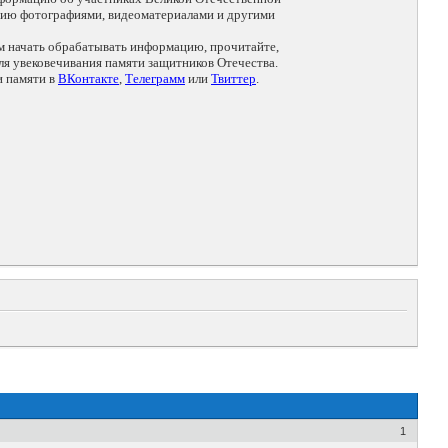
цию фотографиями, видеоматериалами и другими
ем начать обрабатывать информацию, прочитайте,
я увековечивания памяти защитников Отечества.
и памяти в
ВКонтакте
,
Телеграмм
или
Твиттер
.
1