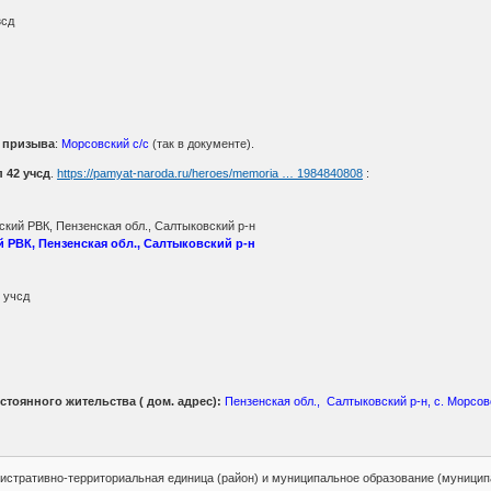
зсд
о призыва
:
Морсовский с/с
(так в документе).
 42 учсд
.
https://pamyat-naroda.ru/heroes/memoria … 1984840808
:
кий РВК, Пензенская обл., Салтыковский р-н
РВК, Пензенская обл., Салтыковский р-н
 учсд
стоянного жительства ( дом. адрес):
Пензенская обл., Салтыковский р-н, с. Морсо
стративно-территориальная единица (район) и муниципальное образование (муницип