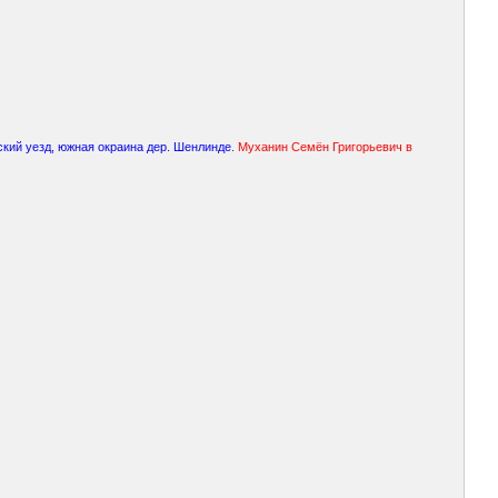
кий уезд, южная окраина дер. Шенлинде
.
Муханин Семён Григорьевич в