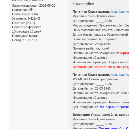
Здравствуйте!
Зарегистрирован
: 2022-05-20
Приглашений:
0
Печатная Книга памяти.
https://pam
Сообщений:
8504
Муханин Семен Григорьевич
Уважение:
[+119/-0]
Дата рождения: __.__.1926
Позитив:
[+0/-1]
Место рождения: Пензенская обл., Зе
Провел на форуме:
Наименование военкомата: Земетчинс
10 месяцев 13 дней
Дата и место призыва: Земетчинский 
Последний визит:
Воинское звание: мл. сержант
Сегодня 10:57:07
Дата выбытия: 23.03.1945
Причина выбытия: погиб
Первичное место захоронения:
Герма
Информация об архиве -
Источник информации: Всероссийская
Информация о конкретном месте рожд
Печатная Книга памяти.
https://pam
МУХАНИН Семен Григорьевич
Дата рождения: __.__.1926
Дата выбытия: 23.03.1945
Первичное место захоронения: Калини
Информация об архиве -
Источник информации: Назовем поимен
Доп. сведения:
гв. мл. сержант; призв
Донесение Управления 2 гв. танков
Муханин Семен Григорьевич
Дата рождения: __.__.1926
Место рождения:
Пензенская обл., 