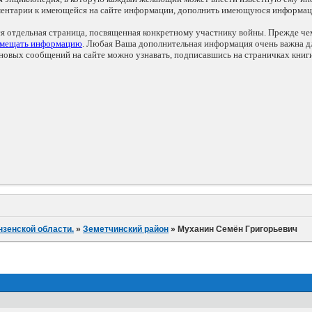
мментарии к имеющейся на сайте информации, дополнить имеющуюся информа
ся отдельная страница, посвященная конкретному участнику войны. Прежде ч
змещать информацию
. Любая Ваша дополнительная информация очень важна дл
овых сообщений на сайте можно узнавать, подписавшись на страничках книг
нзенской области.
»
Земетчинский район
»
Муханин Семён Григорьевич