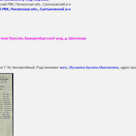
кий РВК, Пензенская обл., Салтыковский р-н
РВК, Пензенская обл., Салтыковский р-н
чная Пруссия, Бранденбургский уезд, д. Шенлинде
ка Т-34; беспартийный. Родственники:
мать, Муханина Акулина Максимовна
, адрес пр