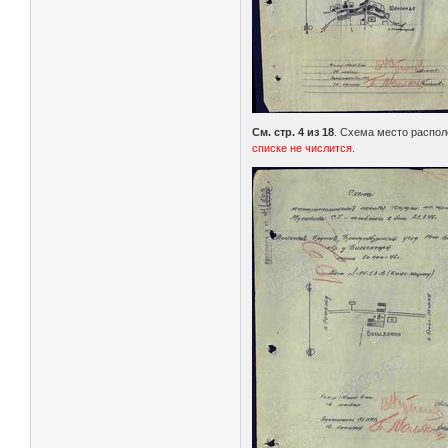
См. стр. 4 из 18
. Схема место распол
списке не числится.