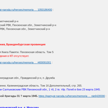
yat-naroda.ru/heroes/memoria … 1050186400
:
метчинский р-н
кий РВК, Пензенская обл., Земетчинский р-н
РВК, Пензенская обл., Земетчинский р-н
ния, Бранденбургская провинция
 Книга Памяти. Пензенская область. Том 5
ения в КП отсутствует.
yat-naroda.ru/heroes/memoria … i400091001
:
нградская обл., Правдинский р-н, п. Дружба
но. Калининградская область. Том 16 Дополнительный, стр. 265.
ан Салтыковским РВК Пензенской обл., 1 тб, 2 гв. тбр. Погиб в бою 23 марта 1945.
ой бригады 31 ? марта 1945.
https://pamyat-naroda.ru/heroes/memoria … nie6426590
:
Салтыковский р-н, д. Морсово