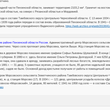
етчино.
адной части Пензенской области, занимает территорию 2103,2 км². Граничит на вост
ской областью, на севере с Рязанской областью и Мордовией.
года в составе Тамбовского округа Центрально-Чернозёмной области. С 13 июня 1934 г
 1939 года район передан в состав вновь образованной Пензенской области. В 1941—
одила территория упразднённого Вадинского района.
https://web.archive.org/web/20190
ом районе Пензенской области России
. Административный центр Морсовского сельсове
еметчино. Через село протекает река Морсовка, приток Выши. Ж/д станция Морсово на
ва в деревне Морсово показано имение графини Софьи Львовны Шуваловой. В конце X
убернии. В 1880-е гг. здесь богатое имение Ольги Петровны Долгорукой. У нее 6250 д
е пара, она сдавала в аренду, занимаясь разработкой лесных богатств, земледельче
 1881 г. — 31 двор, 5 грамотных мужчин, учащихся не было, 85 десятин надельной земл
льев), садов не было. Основной доход крестьяне получали от работы в помещичьей эко
тром Морсовского сельсовета Земетчинского района Тамбовского округа Центрально-Ч
ов), ж.-д. станция Морсово (17). В 1934 г. — 121 двор, центральная усадьба колхоза «
овхоза «Морсовский», 14 дворов, 80 жителей. С 1941 по 1958 год село — в составе Са
ово