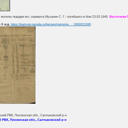
 могилы гвардии мл. сержанта Муханин С. Г.- погибшего в бою 23.03.1945
Восточная 
5 зсд.
https://pamyat-naroda.ru/heroes/memoria … 1992021508
:
кий РВК, Пензенская обл., Салтыковский р-н
 РВК, Пензенская обл., Салтыковский р-н