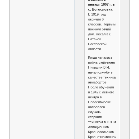
января 1907 г. в
с. Богословка.
В 1919 году
окончил 6
классов. Первым
покинул отчий
дом, уехал в г.
Батайск
Ростовской
области.
Когда началась
война, лейтенант
Никишин В.И.
начал службу в
качестве техника
авиабортов.
После обучения
в 1942 г. летного
центра в
Новосибирске
направлен
служить
старшим
техником в 101-м
Авиационном
Красносельском
Краснознаменном