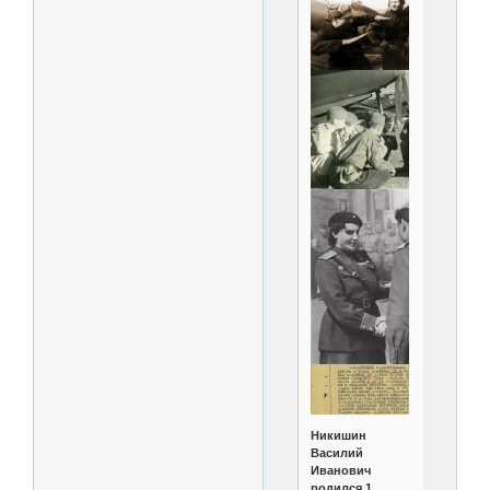
Никишин
Василий
Иванович
родился 1