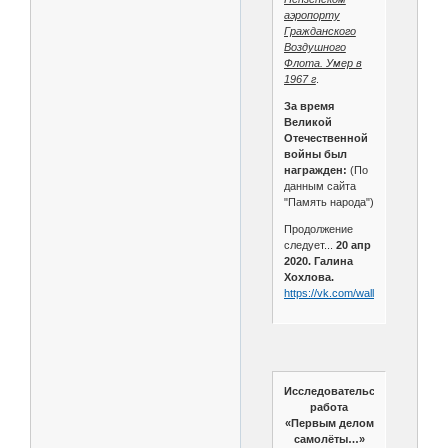
аэропорту
Гражданского
Воздушного
Флота. Умер в
1967 г
.
За время
Великой
Отечественной
войны был
награжден:
(По
данным сайта
"Память народа")
Продолжение
следует...
20 апр
2020. Галина
Хохлова.
https://vk.com/wall426486611_17
Исследовательская
работа
«Первым делом
самолёты…»