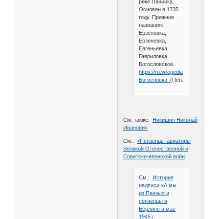
реке Панийка.
Основан в 1735
году. Прежние
названия:
Ерзеновка,
Ерзеневка,
Евгеньевка,
Гавриловка,
Богословское.
https://ru.wikipedia.org/wiki/
Богословка_
(Пензенская_облас
См. также:
Никишин Николай
Иванович
См.:
>Пензенцы-авиаторы
Великой Отечественной и
Советско-японской войн
См.:
История
надписи «А мы
из Пензы» и
пензенцы в
Берлине в мае
1945 г.