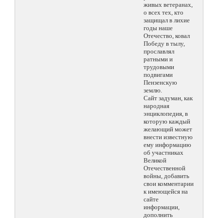
живых ветеранах,
о всех тех, кто
защищал в лихие
годы наше
Отечество, ковал
Победу в тылу,
прославлял
ратными и
трудовыми
подвигами
Пензенскую
землю.
Сайт задуман, как
народная
энциклопедия, в
которую каждый
желающий может
внести известную
ему информацию
об участниках
Великой
Отечественной
войны, добавить
свои комментарии
к имеющейся на
сайте
информации,
дополнить