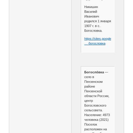
Никишин
Василий
Иванович
родился 1 января
1907 г. в с.
Богословка.
https://sites.google.com/site/myi
… богословка
Богосло́вка
—
село в
Пензенском
районе
Пензенской
области России,
центр
Богословского
сельсовета.
Население: 4973
человека (2021)
Поселок
расположен на