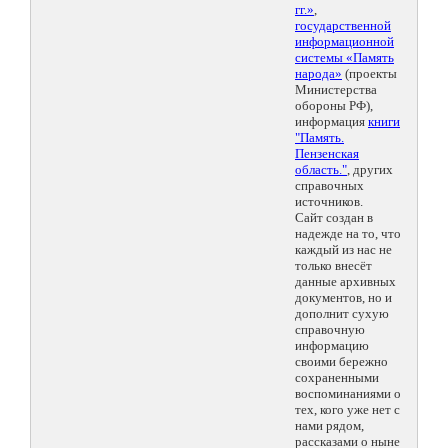
гг.»
,
государственной
информационной
системы «Память
народа»
(проекты
Министерства
обороны РФ),
информация
книги
"Память.
Пензенская
область."
, других
справочных
источников.
Сайт создан в
надежде на то, что
каждый из нас не
только внесёт
данные архивных
документов, но и
дополнит сухую
справочную
информацию
своими бережно
сохраненными
воспоминаниями о
тех, кого уже нет с
нами рядом,
рассказами о ныне