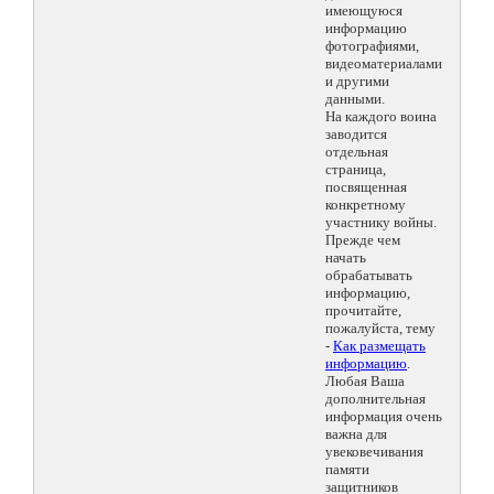
имеющуюся
информацию
фотографиями,
видеоматериалами
и другими
данными.
На каждого воина
заводится
отдельная
страница,
посвященная
конкретному
участнику войны.
Прежде чем
начать
обрабатывать
информацию,
прочитайте,
пожалуйста, тему
-
Как размещать
информацию
.
Любая Ваша
дополнительная
информация очень
важна для
увековечивания
памяти
защитников