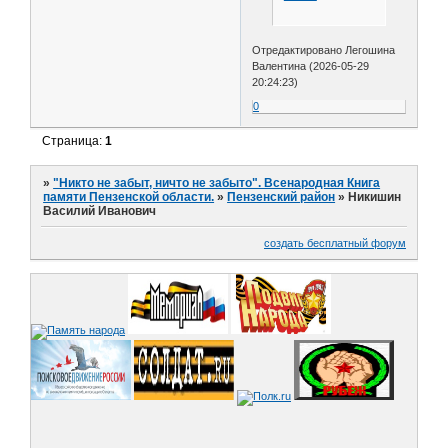
Отредактировано Легошина
Валентина (2026-05-29
20:24:23)
0
Страница:
1
»
"Никто не забыт, ничто не забыто". Всенародная Книга
памяти Пензенской области.
»
Пензенский район
»
Никишин
Василий Иванович
создать бесплатный форум