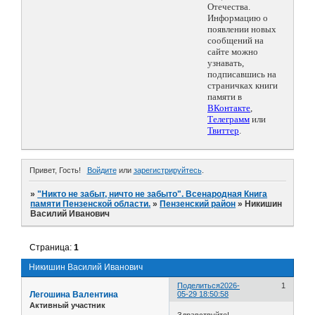
Отечества.
Информацию о
появлении новых
сообщений на
сайте можно
узнавать,
подписавшись на
страничках книги
памяти в
ВКонтакте
,
Телеграмм
или
Твиттер
.
Привет, Гость!
Войдите
или
зарегистрируйтесь
.
»
"Никто не забыт, ничто не забыто". Всенародная Книга
памяти Пензенской области.
»
Пензенский район
»
Никишин
Василий Иванович
Страница:
1
Никишин Василий Иванович
Поделиться
2026-
1
Легошина Валентина
05-29 18:50:58
Активный участник
Здравствуйте!