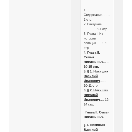
1.
Содержание………
2 стр.
2. Введение.
…………3-4 стр.
3. Глава I. Из
истории
авиации……5-9
стр.
4. Глава II.
Семья
Никишиных……
10-15 стр.
5. § 1. Никишин
Василий
Иванович
……
10-11 стр.
6. § 2. Никишин
Николай
Иванович
…. 12-
14 стр.
Глава II. Семья
Никишиных.
§ 1. Никишин
Василий