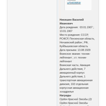
a70433954/
Никишин Василий
Иванович
Дата рождения: 03.01.1907 ;
13.01.1907
Место рождения: СССР,
РСФСР, Пензенская область,
Нечаевский район ; РФ,
Куйбышевская область
Дата призыва: 13.08.1929
Воинское звание: техник-
лейтенант ; ст. техник-
лейтенант
Воинская часть: Авиация
Дальнего действия, 7
авиационный корпус
Дальнего действия, 1
транспортная авиационная
дивизия, 102 отдельная
корпусная авиационная
эскадрилья
Награды
Орден Красной Звезды (2)
Орден Красной Звезды