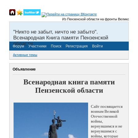
Из Пензенской области на фронты Великой Отечест
"Никто не забыт, ничто не забыто".
Всенародная Книга памяти Пензенской
области.
Форум
Участники
Поиск
Регистрация
Войти
Активные темы
Объявление
Всенародная книга памяти
Пензенской области
Сайт посвящается
воинам Великой
Отечественной
войны,
вернувшимся и не
вернувшимся с
войны, которые