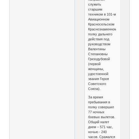
служить
старшим
техником в 101-м
Авиационном
Красносельском
Краснознаменном
полку дальнего
действия под
руководством
Валентины
Степановны
Гризодубовой
(первой
женщины,
удостоенной
звания Героя
Советского
Союза).
За время
пребывания в
полку совершил
77 ночных
боевых вылетов.
Общий налет
днем – 571 час,
ночью - 240
часов. Сражался