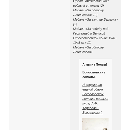
Орден Отечественной
войны II степени (2)
Медаль «За оборону
Ленинграда» (2)
Медаль «За взятие Берлина»
(2)
Медаль «За победу над
Германией в Великой
Отечественной войне 1941–
1945 гг.» (2)
Медаль «За оборону
Ленинграда»
А мы из Пензы!
Богословские
соколы.
Информация
еще об одном
Богословском
летчике вошла в
книгу А.Ф.
Тарасова "
Богословка ".