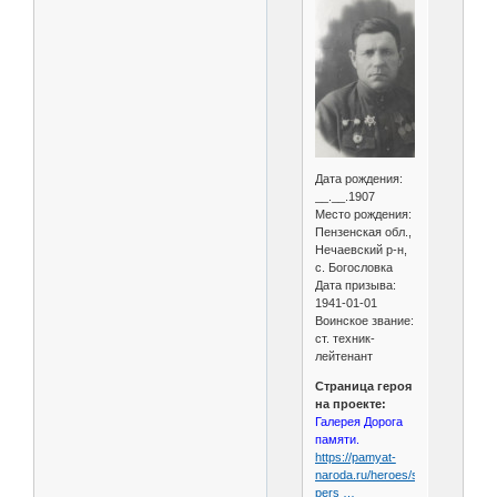
Дата рождения:
__.__.1907
Место рождения:
Пензенская обл.,
Нечаевский р-н,
с. Богословка
Дата призыва:
1941-01-01
Воинское звание:
ст. техник-
лейтенант
Страница героя
на проекте:
Галерея Дорога
памяти.
https://pamyat-
naroda.ru/heroes/sm-
pers …