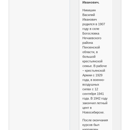
Иванович.
Никишин
Василий
Иванович
родился в 1907
году в селе
Богословка
Нечаевского
района
Пензенской
области, в
большой
крестьянской
семье. В рабоче
– крестьянской
Армии с 1929
года, в военно-
воздушных
силах с 12
сентября 1941
года. В 1942 году
закончил летный
цент в
Новосибирске.
После окончания
курсов был
направлен