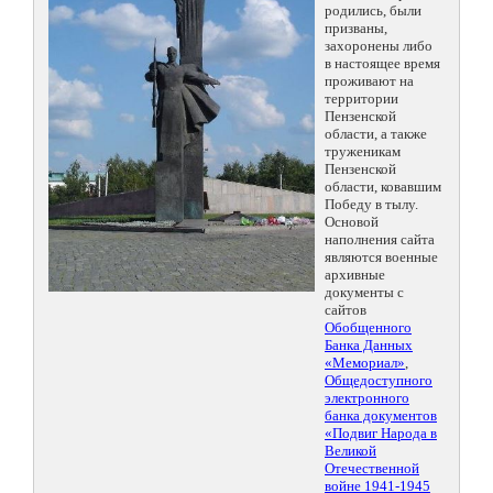
родились, были
призваны,
захоронены либо
в настоящее время
проживают на
территории
Пензенской
области, а также
труженикам
Пензенской
области, ковавшим
Победу в тылу.
Основой
наполнения сайта
являются военные
архивные
документы с
сайтов
Обобщенного
Банка Данных
«Мемориал»
,
Общедоступного
электронного
банка документов
«Подвиг Народа в
Великой
Отечественной
войне 1941-1945