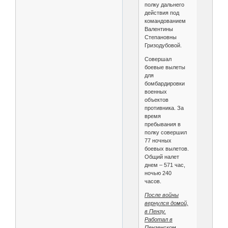
полку дальнего
действия под
командованием
Валентины
Степановны
Гризодубовой.
Совершал
боевые вылеты
для
бомбардировки
военных
объектов
противника. За
время
пребывания в
полку совершил
77 ночных
боевых вылетов.
Общий налет
днем – 571 час,
ночью 240
часов.
После войны
вернулся домой,
в Пензу.
Работал в
Пензенском