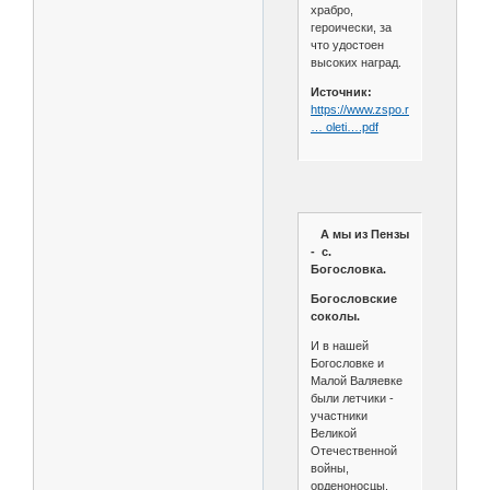
храбро,
героически, за
что удостоен
высоких наград.
Источник:
https://www.zspo.ru/upload/razno
… oleti….pdf
А мы из Пензы
- с.
Богословка.
Богословские
соколы.
И в нашей
Богословке и
Малой Валяевке
были летчики -
участники
Великой
Отечественной
войны,
орденоносцы.