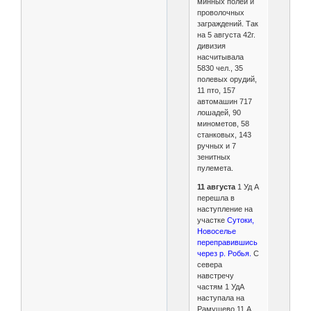
минных полей и
проволочных
заграждений. Так
на 5 августа 42г.
дивизия
насчитывала
5830 чел., 35
полевых орудий,
11 пто, 157
автомашин 717
лошадей, 90
минометов, 58
станковых, 143
ручных и 7
зенитных
пулемета.
11 августа
1 Уд А
перешла в
наступление на
участке
Сутоки,
Новоселье
переправившись
через р. Робья.
С
севера
навстречу
частям 1 УдА
наступала на
Рамушево 11 А.