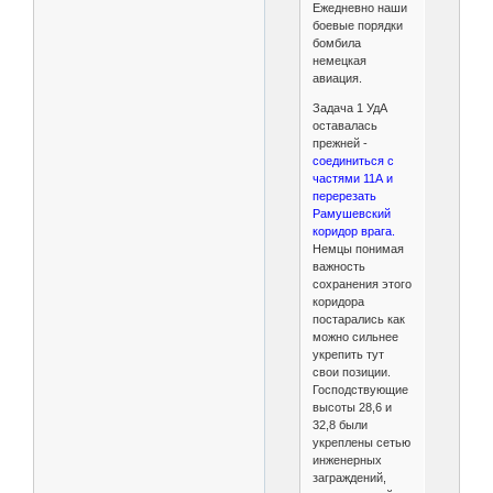
Ежедневно наши
боевые порядки
бомбила
немецкая
авиация.
Задача 1 УдА
оставалась
прежней -
соединиться с
частями 11А и
перерезать
Рамушевский
коридор врага.
Немцы понимая
важность
сохранения этого
коридора
постарались как
можно сильнее
укрепить тут
свои позиции.
Господствующие
высоты 28,6 и
32,8 были
укреплены сетью
инженерных
заграждений,