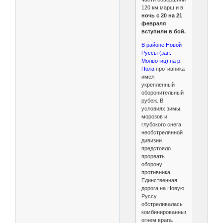
120 км марш и в
ночь с 20 на 21
февраля
вступили в бой.
В районе Новой
Руссы (зап.
Молвотиц) на р.
Пола
противника
имел
укрепленный
оборонительный
рубеж. В
условиях зимы,
морозов и
глубокого снега
необстрелянной
дивизии
предстояло
прорвать
оборону
противника.
Единственная
дорога на Новую
Руссу
обстреливалась
комбинированным
огнем врага.