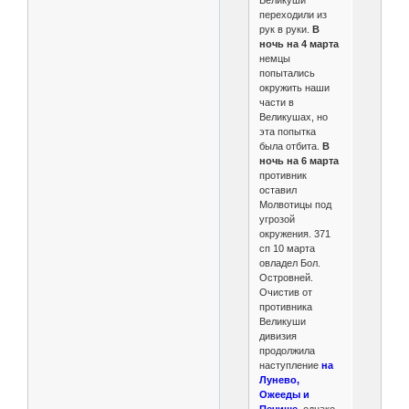
переходили из
рук в руки.
В
ночь на 4 марта
немцы
попытались
окружить наши
части в
Великушах, но
эта попытка
была отбита.
В
ночь на 6 марта
противник
оставил
Молвотицы под
угрозой
окружения. 371
сп 10 марта
овладел Бол.
Островней.
Очистив от
противника
Великуши
дивизия
продолжила
наступление
на
Лунево,
Ожееды и
Печище,
однако