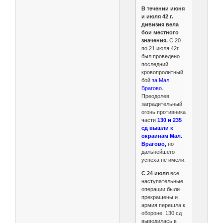
В течении июня
и июля 42 г.
дивизия вела
бои местного
значения.
С 20
по 21 июля 42г.
был проведено
последний
кровопролитный
бой
за Мал.
Врагово.
Преодолев
заградительный
огонь противника
части
130 и 235
сд вышли к
окраинам Мал.
Врагово,
но
дальнейшего
успеха не имели.
С 24 июля
все
наступательные
операции были
прекращены и
армия перешла к
обороне. 130 сд
выводилась в