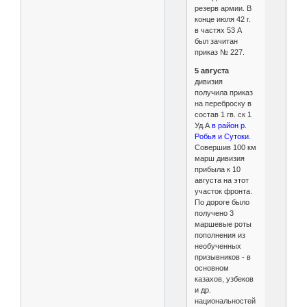
резерв армии. В
конце июля 42 г.
в частях 53 А
был зачитан
приказ № 227.
5 августа
дивизия
получила приказ
на переброску в
состав 1 гв. ск 1
Уд.А
в район р.
Робья и Сутоки
.
Совершив 100 км
марш дивизия
прибыла к 10
августа на этот
участок фронта.
По дороге было
получено 3
маршевые роты
пополнения из
необученных
призывников - в
основном
казахов, узбеков
и др.
национальностей.