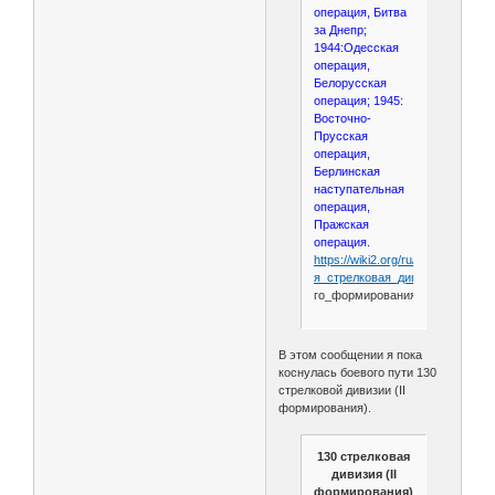
операция, Битва
за Днепр;
1944:Одесская
операция,
Белорусская
операция; 1945:
Восточно-
Прусская
операция,
Берлинская
наступательная
операция,
Пражская
операция.
https://wiki2.org/ru/130-
я_стрелковая_дивизия_
(3-
го_формирования)
В этом сообщении я пока
коснулась боевого пути 130
стрелковой дивизии (II
формирования).
130 стрелковая
дивизия (II
формирования).