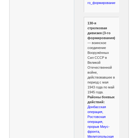
го_формирования)
130-я
стрелковая
дивизия (3-го
формирования)
— воинское
соединение
Вооружённых
Сил СССР в
Великой
Отечественной
войне,
действовавшее в
период с мая
1943 года по май
1945 года.
Районы боевых
действий:
Донбасская
операция,
Ростовская
операция,
прорыв Миус-
фронта,
Мелитопольская