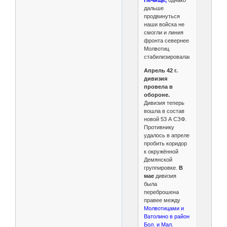
дальше
продвинуться
наши войска не
смогли и линия
фронта севернее
Молвотиц
стабилизировалась.
Апрель 42 г.
дивизия
провела в
обороне.
Дивизия теперь
вошла в состав
новой 53 А СЗФ.
Противнику
удалось в апреле
пробить коридор
к окружённой
Демянской
группировке.
В
мае
дивизия
была
переброшена
правее между
Молвотицами и
Ватолино в район
Бол. и Мал.