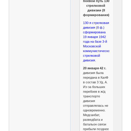
боевой путь 130
стрелковой
дивизии (II
формирования).
130-я стрелковая
дивизия (II ф.)
сформирована
19 января 1942
года на базе 3-й
Московской
коммунистической
стрелковой
дивизия.
20 января 42 г.
дивизия была
передана в КалФ
в состав 3 Уд. А.
Из-за больших
перебоев в ж/д
транспорте
дивизия
отправлялась не
одновременно.
Медсанбат,
разведбата и
батальон связи
прибыли позднее