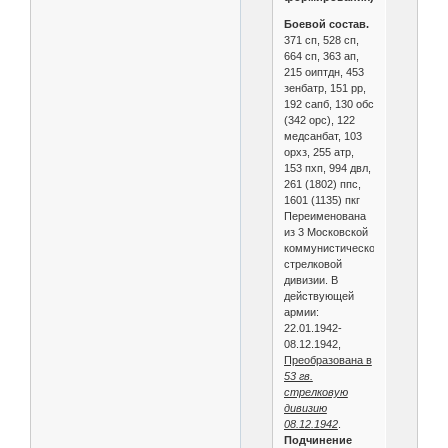
Боевой состав.
371 сп, 528 сп,
664 сп, 363 ап,
215 оиптдн, 453
зенбатр, 151 рр,
192 сапб, 130 обс
(342 орс), 122
медсанбат, 103
орхз, 255 атр,
153 пхп, 994 двл,
261 (1802) ппс,
1601 (1135) пкг
Переименована
из 3 Московской
коммунистической
стрелковой
дивизии. В
действующей
армии:
22.01.1942-
08.12.1942,
Преобразована в
53 гв.
стрелковую
дивизию
08.12.1942
.
Подчинение