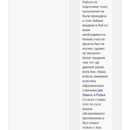
Работа по
подготовке этого
пополнения не
была проведена
и этих бойцов
вводили в бой по
мере
необходимости.
Новый участок
фронта был не
изучен, однако
он оказался
более трудным
чем тот где
дивизия ранее
вела бои. Наши
войска занимали
излучину
образованную
слиянием
рек
Ловать и Робья
.
Со всех сторон
этот по сути
мешок
обстреливался
противником и
был открыт
только с юга.