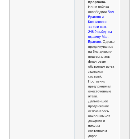
прорвана.
Наши войска
освободили
Бол.
Врагово и
Копылово и
заняли выс.
246,9 выйдя на
окраину Мал.
Врагово.
Однако
продвинувшись
на 5км дивизия
подвергалась
фланговым
обстрелам из-за
задержки
соседей.
Противник
предпринимал
ожесточенные
атаки.
Дальнейшее
продвижение
осложнялось
начавшимися
дождями и
плохим
состоянием
дорог.