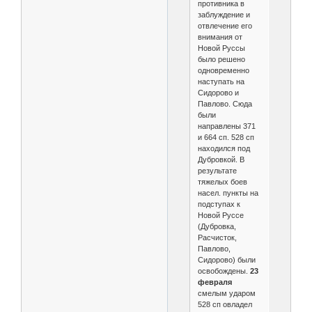
противника в
заблуждение и
отвлечение его
внимания от
Новой Руссы
было решено
одновременно
наступать на
Сидорово и
Павлово. Сюда
были
направлены 371
и 664 сп. 528 сп
находился под
Дубровкой. В
результате
тяжелых боев
насел. пункты на
подступах к
Новой Руссе
(Дубровка,
Расчисток,
Павлово,
Сидорово) были
освобождены.
23
февраля
смелым ударом
528 сп овладел