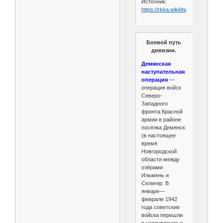
Источник:
https://rkka.wiki/index.php/130
Боевой путь
дивизии.
Демянская
наступательная
операция
—
операция войск
Северо-
Западного
фронта Красной
армии в районе
посёлка Демянск
(в настоящее
время
Новгородской
области между
озёрами
Ильмень и
Селигер. В
январе—
феврале 1942
года советские
войска перешли