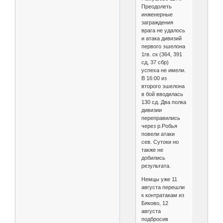
Преодолеть
инженерные
заграждения
врага не удалось
и атака дивизий
первого эшелона
1гв. ск (364, 391
сд, 37 сбр)
успеха не имели.
В 16:00 из
второго эшелона
в бой вводилась
130 сд. Два полка
дивизии
переправились
через р.Робья
повели атаки
сев. Сутоки но
также не
добились
результата.
Немцы уже 11
августа перешли
к контратакам из
Бяково, 12
августа
подбросив