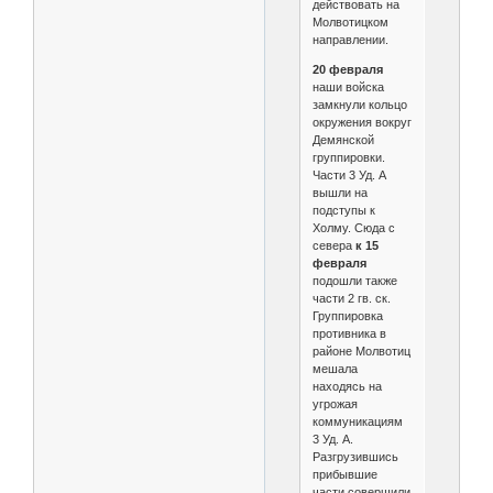
действовать на
Молвотицком
направлении.
20 февраля
наши войска
замкнули кольцо
окружения вокруг
Демянской
группировки.
Части 3 Уд. А
вышли на
подступы к
Холму. Сюда с
севера
к 15
февраля
подошли также
части 2 гв. ск.
Группировка
противника в
районе Молвотиц
мешала
находясь на
угрожая
коммуникациям
3 Уд. А.
Разгрузившись
прибывшие
части совершили