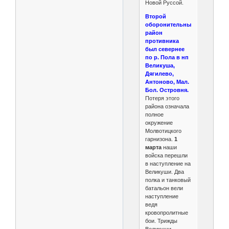
Новой Руссой.
Второй
оборонительный
район
противника
был севернее
по р. Пола в нп
Великуша,
Дягилево,
Антоново, Мал.
Бол. Островня.
Потеря этого
района означала
полное
окружение
Молвотицкого
гарнизона.
1
марта
наши
войска перешли
в наступление на
Великуши. Два
полка и танковый
батальон вели
наступление
ведя
кровопролитные
бои. Трижды
Великуши