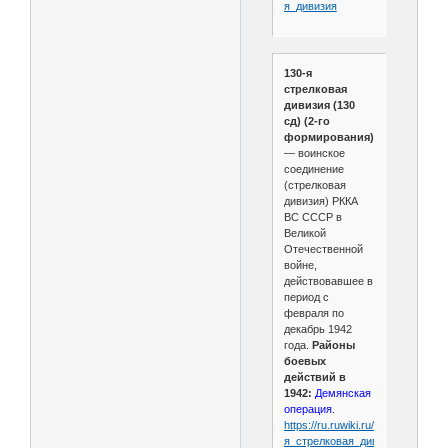
я_дивизия
130-я
стрелковая
дивизия (130
сд) (2-го
формирования)
— воинское
соединение
(стрелковая
дивизия) РККА
ВС СССР в
Великой
Отечественной
войне,
действовавшее в
период с
февраля по
декабрь 1942
года.
Районы
боевых
действий в
1942:
Демянская
операция.
https://ru.ruwiki.ru/wiki/130-
я_стрелковая_дивизия_
(2-