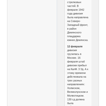
стрелковых
частей. В
феврале 1942
года дивизия
была направлена
на Северо-
Западный фронт,
в район
Демянского
плацдарма
южнее Демянска.
12 февраля
дивизия
грузилась в
Москве. 16
февраля штаб
дивизии прибыл
на КалФ. 3 Уд. А к
этому времени
действовала на
трех разных
направлениях:
Холмском,
Великолукском и
Молвотицком.
130 сд должна
была