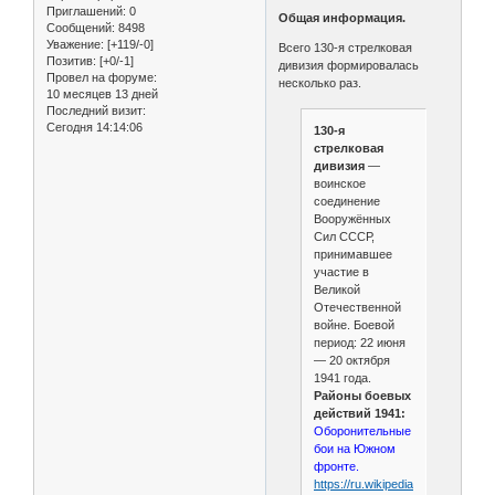
Приглашений:
0
Общая информация.
Сообщений:
8498
Уважение:
[+119/-0]
Всего 130-я стрелковая
Позитив:
[+0/-1]
дивизия формировалась
Провел на форуме:
несколько раз.
10 месяцев 13 дней
Последний визит:
Сегодня 14:14:06
130-я
стрелковая
дивизия
—
воинское
соединение
Вооружённых
Сил СССР,
принимавшее
участие в
Великой
Отечественной
войне. Боевой
период: 22 июня
— 20 октября
1941 года.
Районы боевых
действий 1941:
Оборонительные
бои на Южном
фронте.
https://ru.wikipedia.org/wiki/130-