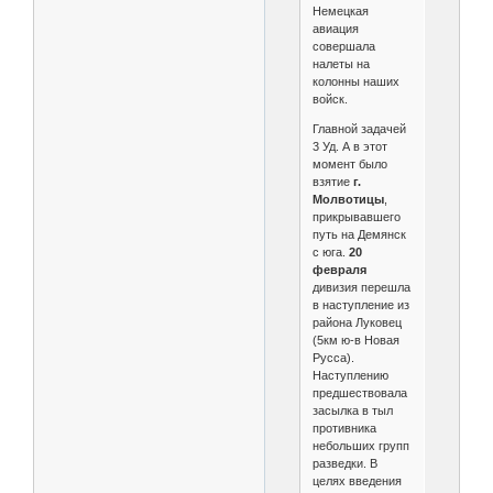
Немецкая
авиация
совершала
налеты на
колонны наших
войск.
Главной задачей
3 Уд. А в этот
момент было
взятие
г.
Молвотицы
,
прикрывавшего
путь на Демянск
с юга.
20
февраля
дивизия перешла
в наступление из
района Луковец
(5км ю-в Новая
Русса).
Наступлению
предшествовала
засылка в тыл
противника
небольших групп
разведки. В
целях введения