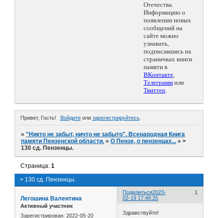
Отечества.
Информацию о
появлении новых
сообщений на
сайте можно
узнавать,
подписавшись на
страничках книги
памяти в
ВКонтакте
,
Телеграмм
или
Твиттер
.
Привет, Гость!
Войдите
или
зарегистрируйтесь
.
»
"Никто не забыт, ничто не забыто". Всенародная Книга
памяти Пензенской области.
»
О Пензе, о пензенцах...
»
>
130 сд. Пензенцы.
Страница:
1
> 130 сд. Пензенцы.
Поделиться
2023-
1
Легошина Валентина
02-19 17:48:25
Активный участник
Здравствуйте!
Зарегистрирован
: 2022-05-20