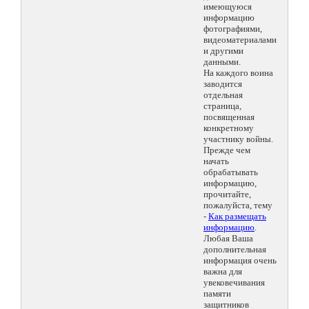
имеющуюся
информацию
фотографиями,
видеоматериалами
и другими
данными.
На каждого воина
заводится
отдельная
страница,
посвященная
конкретному
участнику войны.
Прежде чем
начать
обрабатывать
информацию,
прочитайте,
пожалуйста, тему
-
Как размещать
информацию
.
Любая Ваша
дополнительная
информация очень
важна для
увековечивания
памяти
защитников