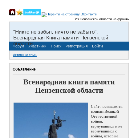
Из Пензенской области на фронты Великой О
"Никто не забыт, ничто не забыто".
Всенародная Книга памяти Пензенской
области.
Форум
Участники
Поиск
Регистрация
Войти
Активные темы
Объявление
Всенародная книга памяти
Пензенской области
Сайт посвящается
воинам Великой
Отечественной
войны,
вернувшимся и не
вернувшимся с
войны, которые