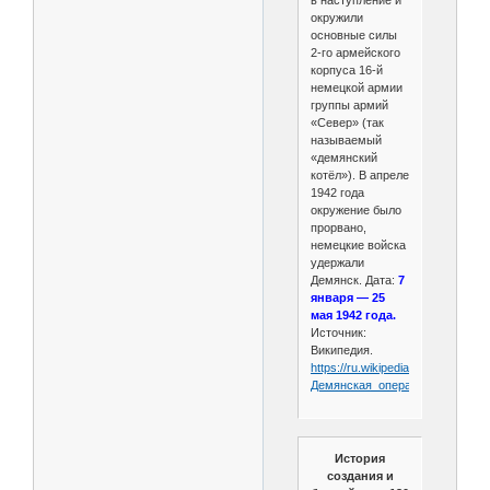
в наступление и
окружили
основные силы
2-го армейского
корпуса 16-й
немецкой армии
группы армий
«Север» (так
называемый
«демянский
котёл»). В апреле
1942 года
окружение было
прорвано,
немецкие войска
удержали
Демянск. Дата:
7
января — 25
мая 1942 года.
Источник:
Википедия.
https://ru.wikipedia.org/wiki/
Демянская_операция_
(1942)
История
создания и