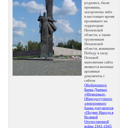
родились, были
призваны,
захоронены либо
в настоящее время
проживают на
территории
Пензенской
области, а также
труженикам
Пензенской
области, ковавшим
Победу в тылу.
Основой
наполнения сайта
являются военные
архивные
документы с
сайтов
Обобщенного
Банка Данных
«Мемориал»
,
Общедоступного
электронного
банка документов
«Подвиг Народа в
Великой
Отечественной
войне 1941-1945