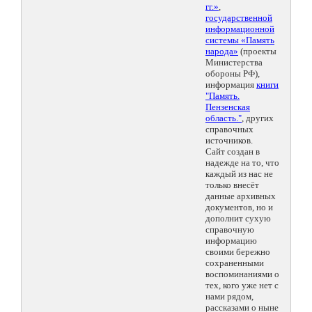
гг.»
,
государственной
информационной
системы «Память
народа»
(проекты
Министерства
обороны РФ),
информация
книги
"Память.
Пензенская
область."
, других
справочных
источников.
Сайт создан в
надежде на то, что
каждый из нас не
только внесёт
данные архивных
документов, но и
дополнит сухую
справочную
информацию
своими бережно
сохраненными
воспоминаниями о
тех, кого уже нет с
нами рядом,
рассказами о ныне