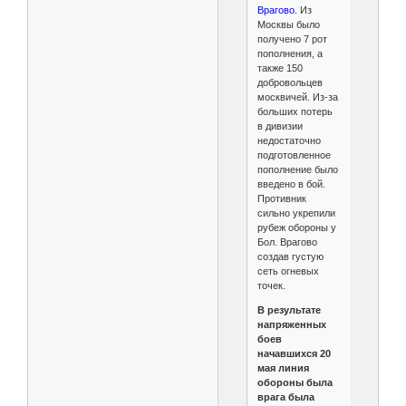
Врагово.
Из
Москвы было
получено 7 рот
пополнения, а
также 150
добровольцев
москвичей. Из-за
больших потерь
в дивизии
недостаточно
подготовленное
пополнение было
введено в бой.
Противник
сильно укрепили
рубеж обороны у
Бол. Врагово
создав густую
сеть огневых
точек.
В результате
напряженных
боев
начавшихся 20
мая линия
обороны была
врага была